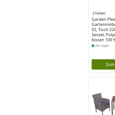
Produkt am
2 Farben
Garden Ple
Gartenmöbe
02, Tisch 22
Sessel, Poly
Kissen 100 
Am Lager
Zum