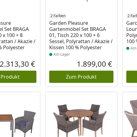
 Lager
Produkt am Lager
2 Farben
Prod
2 Far
asure
Garden Pleasure
Gard
l Set BRAGA
Gartenmöbel Set BRAGA
Lou
0 x 100 + 8
01, Tisch 220 x 100 + 6
Poly
rattan / Akazie /
Sessel, Polyrattan / Akazie /
100 
% Polyester
Kissen 100 % Polyester
Am 
Am Lager
2.313,30 €
1.899,00 €
Aktueller Preis
Aktueller P
 Produkt
Zum Produkt