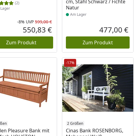
cm, Stahl Schwarz / Fichte
(2)
Natur
Lager
Am Lager
-8%
UVP
599,00 €
Rabatt in Prozent
Ursprünglicher Preis
550,83 €
477,00 €
reis
Aktueller Preis
Akt
Zum Produkt
Zum Produkt
-17%
ukt am Lager
ößen
2 Größen
en Pleasure Bank mit
Cinas Bank ROSENBORG,