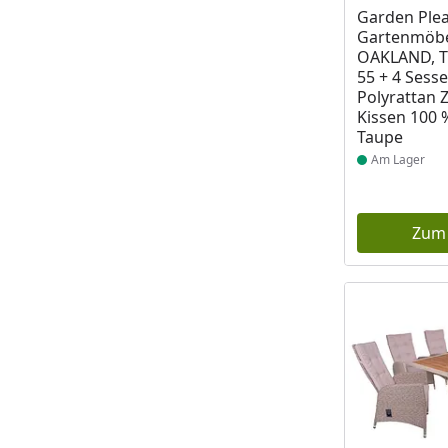
Produkt am
Garden Ple
Gartenmöbe
OAKLAND, Ti
55 + 4 Sesse
Polyrattan 
Kissen 100 
Taupe
Am Lager
Zum