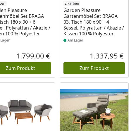
ukt am Lager
ben
Produkt am Lager
2 Farben
en Pleasure
Garden Pleasure
tenmöbel Set BRAGA
Gartenmöbel Set BRAGA
Tisch 180 x 90 + 6
03, Tisch 180 x 90 + 4
el, Polyrattan / Akazie /
Sessel, Polyrattan / Akazie /
en 100 % Polyester
Kissen 100 % Polyester
Lager
Am Lager
1.799,00 €
1.337,95 €
reis
Aktueller Preis
Akt
Zum Produkt
Zum Produkt