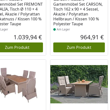
tenmöbel Set FREMONT
Gartenmöbel Set CARSON,
SALIA, Tisch Ø 110 + 4
Tisch 162 x 90 + 4 Sessel,
el, Akazie / Polyrattan
Akazie / Polyrattan
atnuss / Kissen 100 %
Hellbraun / Kissen 100 %
ester Taupe
Polyester Taupe
Lager
Am Lager
1.039,94 €
964,91 €
reis
Aktueller Preis
Akt
Zum Produkt
Zum Produkt