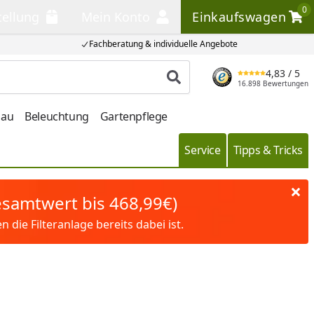
0
tellung
Mein Konto
Einkaufswagen
llung
Mein Konto
Einkaufswagen
Fachberatung & individuelle Angebote
4,83
/ 5
Produkt suchen
16.898 Bewertungen
bau
Beleuchtung
Gartenpflege
Service
Tipps & Tricks
Gesamtwert bis 468,99€)
die Filteranlage bereits dabei ist.