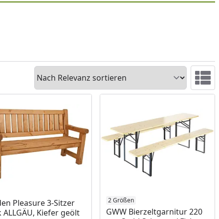
Sortieren
Ansicht 
ukt am Lager
Produkt am Lager
2 Größen
en Pleasure 3-Sitzer
GWW Bierzeltgarnitur 220
 ALLGÄU, Kiefer geölt