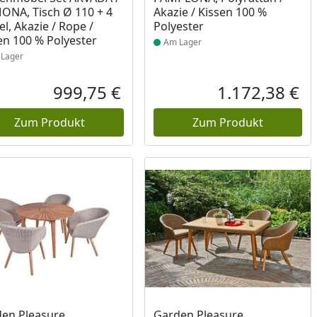
NA, Tisch Ø 110 + 4
Akazie / Kissen 100 %
el, Akazie / Rope /
Polyester
en 100 % Polyester
Am Lager
Lager
999,75 €
1.172,38 €
reis
Aktueller Preis
Akt
Zum Produkt
Zum Produkt
ukt am Lager
Produkt am Lager
en Pleasure
Garden Pleasure