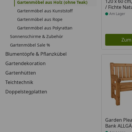
120 x 60 cm
Gartenmöbel aus Holz (ohne Teak)
/ Fichte Nat
Gartenmöbel aus Kunststoff
Am Lager
Gartenmöbel aus Rope
Gartenmöbel aus Polyrattan
Sonnenschirme & Zubehör
Zum
Gartenmöbel Sale %
Blumentöpfe & Pflanzkübel
Gartendekoration
Gartenhütten
Teichtechnik
Doppelstegplatten
Produkt am
Garden Plea
Bank ALLGÄU