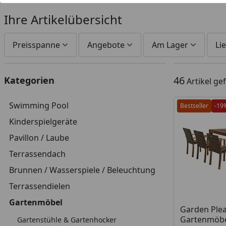
Ihre Artikelübersicht
Preisspanne
Angebote
Am Lager
Lie
46
Kategorien
Artikel g
Swimming Pool
Bestseller
-19
Kinderspielgeräte
Pavillon / Laube
Terrassendach
Brunnen / Wasserspiele / Beleuchtung
Terrassendielen
Gartenmöbel
Produkt am
Garden Ple
Gartenmöbe
Gartenstühle & Gartenhocker