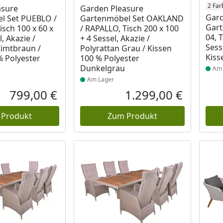
 Lager
Produkt am Lager
Prod
2 Far
asure
Garden Pleasure
Gard
l Set PUEBLO /
Gartenmöbel Set OAKLAND
Gar
sch 100 x 60 x
/ RAPALLO, Tisch 200 x 100
04, 
l, Akazie /
+ 4 Sessel, Akazie /
Sess
Zimtbraun /
Polyrattan Grau / Kissen
Kiss
% Polyester
100 % Polyester
Dunkelgrau
Am 
Am Lager
799,00 €
1.299,00 €
Aktueller Preis
Aktueller P
 Produkt
Zum Produkt