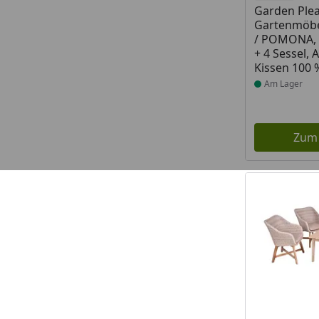
Garden Ple
Gartenmöbe
/ POMONA, T
+ 4 Sessel, 
Kissen 100 
Am Lager
Zum