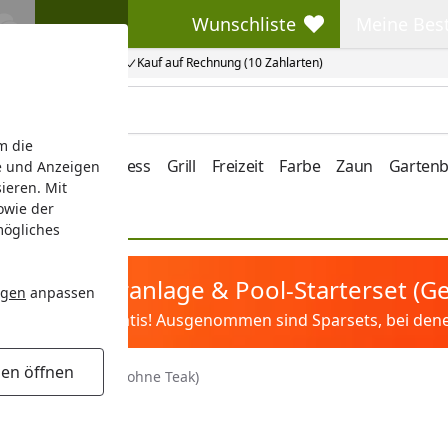
Wunschliste
Meine Bes
Wunschliste
Meine Beste
Kauf auf Rechnung (10 Zahlarten)
m die
e/Vordach
Wellness
Grill
Freizeit
Farbe
Zaun
Garten
e und Anzeigen
ieren. Mit
owie der
mögliches
tis Sandfilteranlage & Pool-Starterset (
ngen
anpassen
ilter&Pflege gratis! Ausgenommen sind Sparsets, bei denen 
gen öffnen
enmöbel aus Holz (ohne Teak)
Teak)