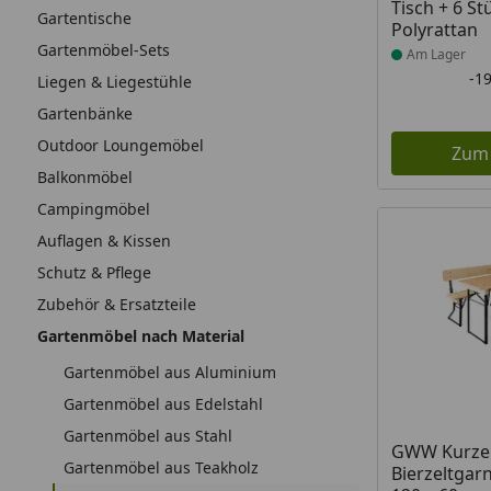
Tisch + 6 St
Gartentische
Polyrattan
Gartenmöbel-Sets
Am Lager
-1
Liegen & Liegestühle
Gartenbänke
Outdoor Loungemöbel
Zum
Balkonmöbel
Campingmöbel
Auflagen & Kissen
Schutz & Pflege
Zubehör & Ersatzteile
Gartenmöbel nach Material
Gartenmöbel aus Aluminium
Gartenmöbel aus Edelstahl
Gartenmöbel aus Stahl
Produkt am
GWW Kurze
Gartenmöbel aus Teakholz
Bierzeltgar