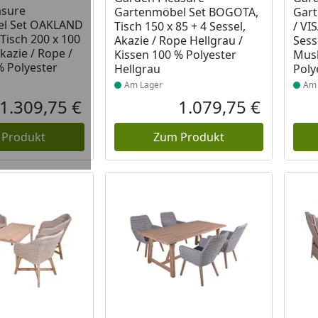
asure
Gartenmöbel Set BOGOTA,
Gar
l Set OAKLAND
Tisch 150 x 85 + 4 Sessel,
/ VI
isch 200 x 100
Akazie / Rope Hellgrau /
Sess
Akazie / Rope /
Kissen 100 % Polyester
Musk
% Polyester
Hellgrau
Poly
Am Lager
Am 
1.309,75 €
1.079,75 €
Aktueller Preis
Aktueller P
 Produkt
Zum Produkt