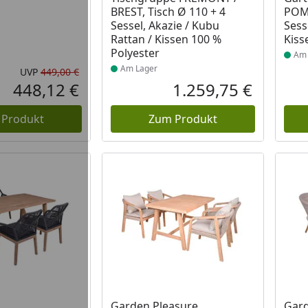
BREST, Tisch Ø 110 + 4
POMO
Sessel, Akazie / Kubu
Sess
Rattan / Kissen 100 %
Kiss
Polyester
Am 
Am Lager
UVP
449,00 €
Ursprünglicher Preis
448,12 €
1.259,75 €
Aktueller Preis
Aktueller P
 Produkt
Zum Produkt
 Lager
Produkt am Lager
Prod
Garden Pleasure
Gard