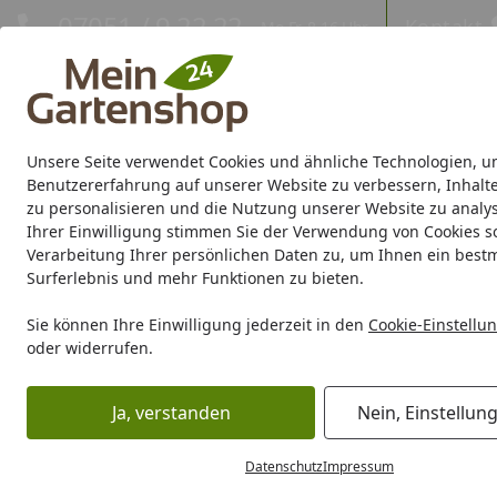
Hotline
07051 / 9 22 22
Kontakt
Mo-Fr. 8-16 Uhr
Kontakt
Eigene Montage-Teams
Unsere Seite verwendet Cookies und ähnliche Technologien, u
Gartenhaus
Gerätehaus
Gewächshaus
Carport/Garag
Benutzererfahrung auf unserer Website zu verbessern, Inhalt
zu personalisieren und die Nutzung unserer Website zu analys
Ihrer Einwilligung stimmen Sie der Verwendung von Cookies s
Marken
Sale %
Verarbeitung Ihrer persönlichen Daten zu, um Ihnen ein best
Surferlebnis und mehr Funktionen zu bieten.
Karibu Pools inkl. gra
Sie können Ihre Einwilligung jederzeit in den
Cookie-Einstellu
oder widerrufen.
Dein Traumpool im Sorglos-Paket: F
Ja, verstanden
Nein, Einstellun
Freizeit
Gartenmöbel
Gartenmöbel nach Material
Gart
Startseite
Gartenmöbel aus Holz (ohne 
Datenschutz
Impressum