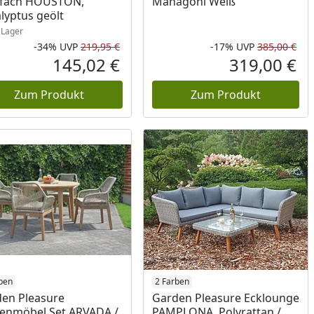
ufach HOUSTON,
Mahagoni Weiß
lyptus geölt
Lager
-34%
UVP
219,95 €
-17%
UVP
385,00 €
Rabatt in Prozent
Ursprünglicher Preis
Rab
Urs
145,02 €
319,00 €
reis
Aktueller Preis
Akt
Zum Produkt
Zum Produkt
ukt am Lager
ben
Produkt am Lager
2 Farben
en Pleasure
Garden Pleasure Ecklounge
enmöbel Set ARVADA /
PAMPLONA, Polyrattan /