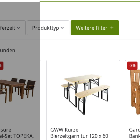
ferzeit
Produkttyp
Weitere Filter
efunden
%
-8%
 Lager
Produkt am Lager
Prod
asure
GWW Kurze
Gard
l-Set TOPEKA,
Bierzeltgarnitur 120 x 60
Bank