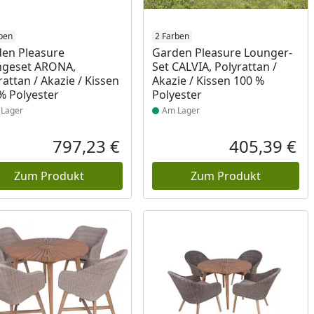
ukt am Lager
ben
Produkt am Lager
2 Farben
en Pleasure
Garden Pleasure Lounger-
ngeset ARONA,
Set CALVIA, Polyrattan /
rattan / Akazie / Kissen
Akazie / Kissen 100 %
% Polyester
Polyester
Lager
Am Lager
797,23 €
405,39 €
reis
Aktueller Preis
Akt
Zum Produkt
Zum Produkt