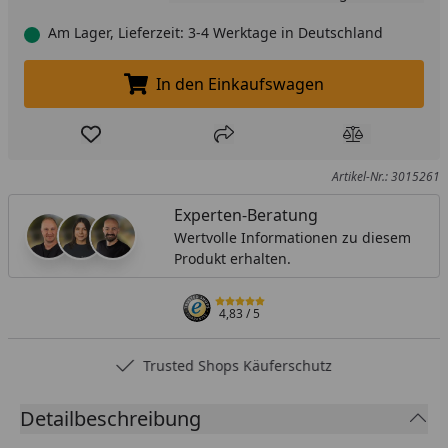
Am Lager, Lieferzeit: 3-4 Werktage in Deutschland
In den Einkaufswagen
In den Einkaufswagen legen
Produkt zur Wunschliste hinzufügen
Teilen
Produkt Ver
Artikel-Nr.: 3015261
Experten-Beratung
Wertvolle Informationen zu diesem
Produkt erhalten.
4,83
/ 5
Trusted Shops Käuferschutz
Detailbeschreibung