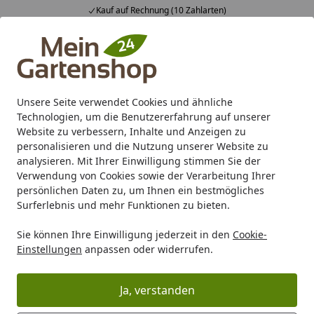
Kauf auf Rechnung (10 Zahlarten)
Alle Produkte
Mein Konto
Wunschl
Ein
4,83
/ 5
Suchen
Unsere Seite verwendet Cookies und ähnliche
Technologien, um die Benutzererfahrung auf unserer
Karibu Pools inkl. gratis Sandfilteranlage & Pool-
Website zu verbessern, Inhalte und Anzeigen zu
Starterset (Gesamtwert bis 468,99€)
personalisieren und die Nutzung unserer Website zu
analysieren. Mit Ihrer Einwilligung stimmen Sie der
Verwendung von Cookies sowie der Verarbeitung Ihrer
Freizeit
Gartenmöbel
Gartenbänke
Garden Pleasure 3-
persönlichen Daten zu, um Ihnen ein bestmögliches
Startseite
Surferlebnis und mehr Funktionen zu bieten.
Garden Pleasure 3-Sitzer Bank
Sie können Ihre Einwilligung jederzeit in den
Cookie-
ALLGÄU, Kiefer geölt
Einstellungen
anpassen oder widerrufen.
5
(2 Bewertungen)
Ja, verstanden