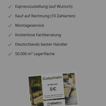
Aufstellmaß (BxTxH): 184 x 68,5 x 96 cm
Sitzhöhe: 45,5 cm
Expresszustellung (auf Wunsch)
Sitzbreite: 168 cm
Kauf auf Rechnung (10 Zahlarten)
Sitztiefe: 47 cm
Montageservice
Gewicht
Kostenlose Fachberatung
48 kg
Deutschlands bester Händler
50.000 m² Lagerfläche
Belastbarkeit
320 kg
Die angegebenen Maße sind Circa-Maße.