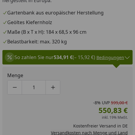
hergestellt in Europa.
Gartenbank aus europäischer Herstellung
Geöltes Kiefernholz
Maße (B x T x H): 184 x 68,5 x 96 cm
Belastbarkeit: max. 320 kg
So zahlen Sie nur
534,91 €
(– 15,92 €)
Bedingungen
Menge
Produktmenge um eins verringern
Produktmenge manuell eingeben
Produktmenge um eins erhöhen
-8%
UVP
599,00 €
550,83 €
inkl. 19% MwSt.
Kostenfreier Versand in DE
Versandkosten nach Menge und Land