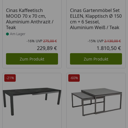
Produkt am Lager
Cinas Kaffeetisch
Cinas Gartenmöbel Set
MOOD 70 x 70 cm,
ELLEN, Klapptisch Ø 150
Aluminium Anthrazit /
cm + 6 Sessel,
Teak
Aluminium Weiß / Teak
Am Lager
-16%
UVP
275,00 €
-15%
UVP
2.130,00 €
Rabatt in Prozent
Ursprünglicher Preis
Rab
Urs
229,89 €
1.810,50 €
Aktueller Preis
Akt
Zum Produkt
Zum Produkt
-21%
-60%