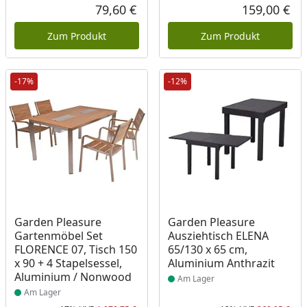
Rabatt in Prozent
Ursprünglicher Preis
Rab
Urs
79,60 €
159,00 €
Aktueller Preis
Akt
Zum Produkt
Zum Produkt
-17%
-12%
Produkt am Lager
Produkt am Lager
Garden Pleasure
Garden Pleasure
Gartenmöbel Set
Ausziehtisch ELENA
FLORENCE 07, Tisch 150
65/130 x 65 cm,
x 90 + 4 Stapelsessel,
Aluminium Anthrazit
Aluminium / Nonwood
Am Lager
Am Lager