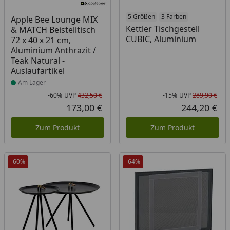
Produkt am Lager
5 Größen
3 Farben
Apple Bee Lounge MIX
Kettler Tischgestell
& MATCH Beistelltisch
CUBIC, Aluminium
72 x 40 x 21 cm,
Aluminium Anthrazit /
Teak Natural -
Auslaufartikel
Am Lager
-60%
UVP
432,50 €
-15%
UVP
289,90 €
Rabatt in Prozent
Ursprünglicher Preis
Rab
Urs
173,00 €
244,20 €
Aktueller Preis
Akt
Zum Produkt
Zum Produkt
-60%
-64%