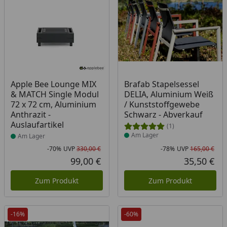
Produkt am Lager
Produkt am Lager
Apple Bee Lounge MIX
Brafab Stapelsessel
& MATCH Single Modul
DELIA, Aluminium Weiß
72 x 72 cm, Aluminium
/ Kunststoffgewebe
Anthrazit -
Schwarz - Abverkauf
Auslaufartikel
(1)
Am Lager
Am Lager
-70%
UVP
330,00 €
-78%
UVP
165,00 €
Rabatt in Prozent
Ursprünglicher Preis
Rab
Urs
99,00 €
35,50 €
Aktueller Preis
Akt
Zum Produkt
Zum Produkt
-16%
-60%