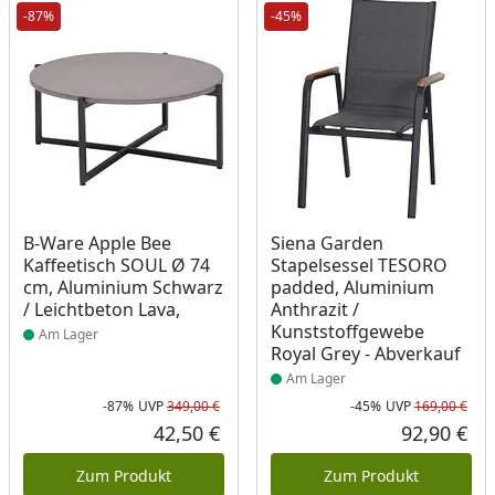
-87%
-45%
Produkt am Lager
Produkt am Lager
B-Ware Apple Bee
Siena Garden
Kaffeetisch SOUL Ø 74
Stapelsessel TESORO
cm, Aluminium Schwarz
padded, Aluminium
/ Leichtbeton Lava,
Anthrazit /
Kunststoffgewebe
Am Lager
Royal Grey - Abverkauf
Am Lager
-87%
UVP
349,00 €
-45%
UVP
169,00 €
Rabatt in Prozent
Ursprünglicher Preis
Rab
Urs
42,50 €
92,90 €
Aktueller Preis
Akt
Zum Produkt
Zum Produkt