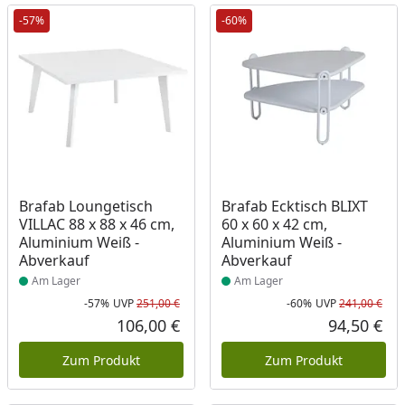
-57%
-60%
Produkt am Lager
Produkt am Lager
Brafab Loungetisch
Brafab Ecktisch BLIXT
VILLAC 88 x 88 x 46 cm,
60 x 60 x 42 cm,
Aluminium Weiß -
Aluminium Weiß -
Abverkauf
Abverkauf
Am Lager
Am Lager
-57%
UVP
251,00 €
-60%
UVP
241,00 €
Rabatt in Prozent
Ursprünglicher Preis
Rab
Urs
106,00 €
94,50 €
Aktueller Preis
Akt
Zum Produkt
Zum Produkt