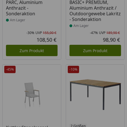
PARC, Aluminium
BASIC+ PREMIUM,
Anthrazit -
Aluminium Anthrazit /
Sonderaktion
Outdoorgewebe Lakritz
- Sonderaktion
Am Lager
Am Lager
-30%
UVP
155,00 €
-47%
UVP
189,90 €
Rabatt in Prozent
Ursprünglicher Preis
Rab
Urs
108,50 €
98,90 €
Aktueller Preis
Akt
Zum Produkt
Zum Produkt
-45%
-10%
Produkt am Lager
2 Größen