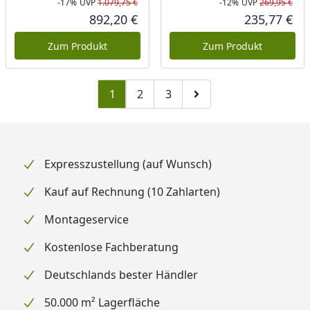
-17%
UVP
1.079,75 €
-12%
UVP
269,95 €
Rabatt in Prozent
Ursprünglicher Preis
Rab
Urs
892,20 €
235,77 €
Aktueller Preis
Akt
Zum Produkt
Zum Produkt
1
2
3
Zu Seite 2
Zu Seite 3
Zur nächsten Seite
Expresszustellung (auf Wunsch)
Kauf auf Rechnung (10 Zahlarten)
Montageservice
Kostenlose Fachberatung
Deutschlands bester Händler
50.000 m² Lagerfläche