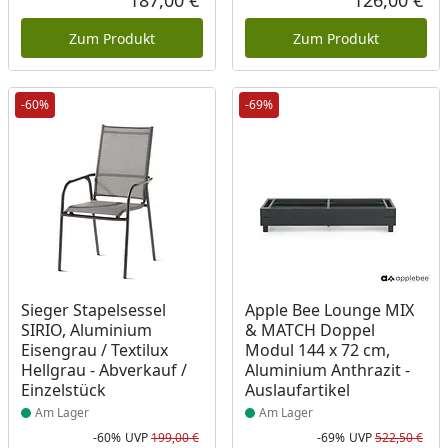
187,00 €
126,00 €
Aktueller Preis
Akt
Zum Produkt
Zum Produkt
-60%
-69%
Produkt am Lager
Produkt am Lager
Sieger Stapelsessel
Apple Bee Lounge MIX
SIRIO, Aluminium
& MATCH Doppel
Eisengrau / Textilux
Modul 144 x 72 cm,
Hellgrau - Abverkauf /
Aluminium Anthrazit -
Einzelstück
Auslaufartikel
Am Lager
Am Lager
-60%
UVP
199,00 €
-69%
UVP
522,50 €