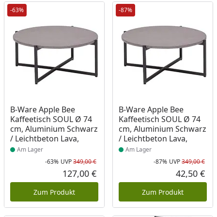
-63%
-87%
Produkt am Lager
Produkt am Lager
B-Ware Apple Bee
B-Ware Apple Bee
Kaffeetisch SOUL Ø 74
Kaffeetisch SOUL Ø 74
cm, Aluminium Schwarz
cm, Aluminium Schwarz
/ Leichtbeton Lava,
/ Leichtbeton Lava,
Am Lager
Am Lager
-63%
UVP
349,00 €
-87%
UVP
349,00 €
Rabatt in Prozent
Ursprünglicher Preis
Rab
Urs
127,00 €
42,50 €
Aktueller Preis
Akt
Zum Produkt
Zum Produkt