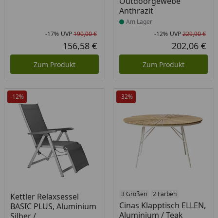
Outdoorgewebe
Anthrazit
Am Lager
-17%
UVP
190,00 €
-12%
UVP
229,90 €
Rabatt in Prozent
Ursprünglicher Preis
Rab
Urs
156,58 €
202,06 €
Aktueller Preis
Akt
Zum Produkt
Zum Produkt
-12%
-32%
Produkt am Lager
3 Größen
2 Farben
Kettler Relaxsessel
Cinas Klapptisch ELLEN,
BASIC PLUS, Aluminium
Aluminium / Teak
Silber /