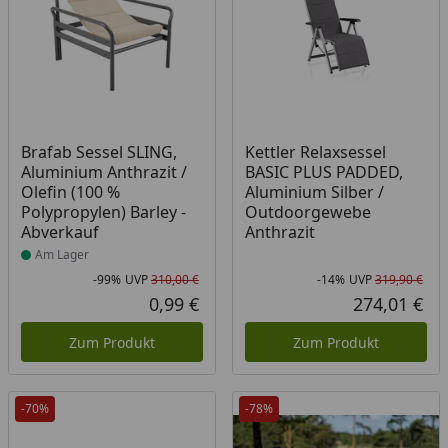
Produkt am Lager
Brafab Sessel SLING,
Kettler Relaxsessel
Aluminium Anthrazit /
BASIC PLUS PADDED,
Olefin (100 %
Aluminium Silber /
Polypropylen) Barley -
Outdoorgewebe
Abverkauf
Anthrazit
Am Lager
-99%
UVP
310,00 €
-14%
UVP
319,90 €
Rabatt in Prozent
Ursprünglicher Preis
Rab
Urs
0,99 €
274,01 €
Aktueller Preis
Akt
Zum Produkt
Zum Produkt
-70%
-78%