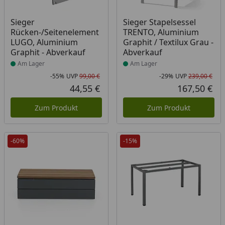
Produkt am Lager
Produkt am Lager
Sieger
Sieger Stapelsessel
Rücken-/Seitenelement
TRENTO, Aluminium
LUGO, Aluminium
Graphit / Textilux Grau -
Graphit - Abverkauf
Abverkauf
Am Lager
Am Lager
-55%
UVP
99,00 €
-29%
UVP
239,00 €
Rabatt in Prozent
Ursprünglicher Preis
Rab
Urs
44,55 €
167,50 €
Aktueller Preis
Akt
Zum Produkt
Zum Produkt
-60%
-15%