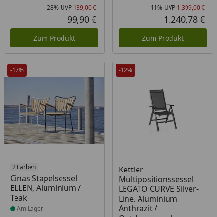
-28%
UVP
139,00 €
-11%
UVP
1.399,00 €
Rabatt in Prozent
Ursprünglicher Preis
Rab
Urs
99,90 €
1.240,78 €
Aktueller Preis
Akt
Zum Produkt
Zum Produkt
-17%
-12%
Produkt am Lager
2 Farben
Produkt am Lager
Kettler
Cinas Stapelsessel
Multipositionssessel
ELLEN, Aluminium /
LEGATO CURVE Silver-
Teak
Line, Aluminium
Anthrazit /
Am Lager