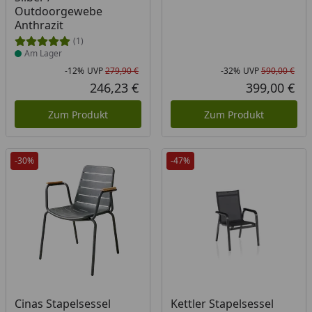
Outdoorgewebe
Anthrazit
(1)
Am Lager
-12%
UVP
279,90 €
-32%
UVP
590,00 €
Rabatt in Prozent
Ursprünglicher Preis
Rab
Urs
246,23 €
399,00 €
Aktueller Preis
Akt
Zum Produkt
Zum Produkt
-30%
-47%
Produkt am Lager
Produkt am Lager
Cinas Stapelsessel
Kettler Stapelsessel