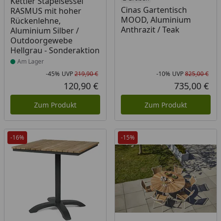
Kettler Stapelsessel
Cinas Gartentisch
RASMUS mit hoher
MOOD, Aluminium
Rückenlehne,
Anthrazit / Teak
Aluminium Silber /
Outdoorgewebe
Hellgrau - Sonderaktion
Am Lager
-45%
UVP
219,90 €
-10%
UVP
825,00 €
Rabatt in Prozent
Ursprünglicher Preis
Rab
Urs
120,90 €
735,00 €
Aktueller Preis
Akt
Zum Produkt
Zum Produkt
-16%
-15%