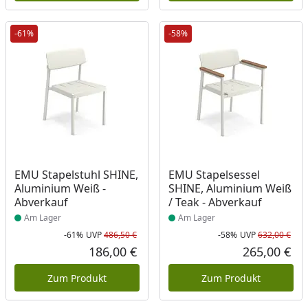
-61%
-58%
Produkt am Lager
Produkt am Lager
EMU Stapelstuhl SHINE,
EMU Stapelsessel
Aluminium Weiß -
SHINE, Aluminium Weiß
Abverkauf
/ Teak - Abverkauf
Am Lager
Am Lager
-61%
UVP
486,50 €
-58%
UVP
632,00 €
Rabatt in Prozent
Ursprünglicher Preis
Rab
Urs
186,00 €
265,00 €
Aktueller Preis
Akt
Zum Produkt
Zum Produkt