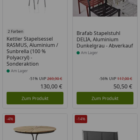
Produkt am Lager
2 Farben
Produkt am Lager
Brafab Stapelstuhl
Kettler Stapelsessel
DELIA, Aluminium
RASMUS, Aluminium /
Dunkelgrau - Abverkauf
Sunbrella (100 %
Am Lager
Polyacryl) -
Sonderaktion
Am Lager
-51%
UVP
269,90 €
-56%
UVP
117,00 €
Rabatt in Prozent
Ursprünglicher Preis
Rab
Urs
130,00 €
50,50 €
Aktueller Preis
Akt
Zum Produkt
Zum Produkt
-4%
-14%