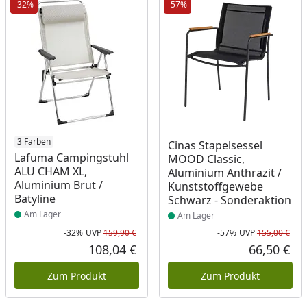
-32%
-57%
Produkt am Lager
3 Farben
Produkt am Lager
Cinas Stapelsessel
Lafuma Campingstuhl
MOOD Classic,
ALU CHAM XL,
Aluminium Anthrazit /
Aluminium Brut /
Kunststoffgewebe
Batyline
Schwarz - Sonderaktion
Am Lager
Am Lager
-32%
UVP
159,90 €
-57%
UVP
155,00 €
Rabatt in Prozent
Ursprünglicher Preis
Rab
Urs
108,04 €
66,50 €
Aktueller Preis
Akt
Zum Produkt
Zum Produkt