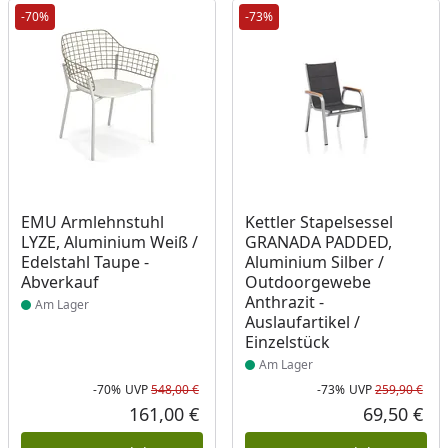
-70%
-73%
Produkt am Lager
Produkt am Lager
EMU Armlehnstuhl
Kettler Stapelsessel
LYZE, Aluminium Weiß /
GRANADA PADDED,
Edelstahl Taupe -
Aluminium Silber /
Abverkauf
Outdoorgewebe
Anthrazit -
Am Lager
Auslaufartikel /
Einzelstück
Am Lager
-70%
UVP
548,00 €
-73%
UVP
259,90 €
Rabatt in Prozent
Ursprünglicher Preis
Rab
Urs
161,00 €
69,50 €
Aktueller Preis
Akt