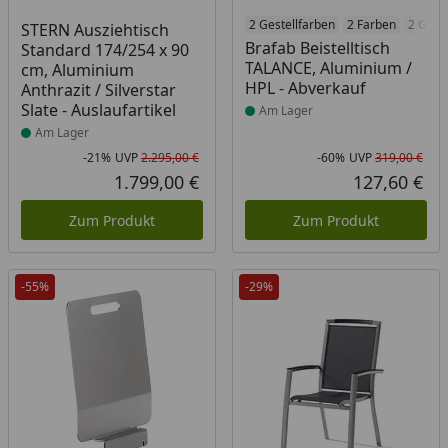
Produkt am Lager
Produkt am Lager
2 Gestellfarben
2 Farben
2 Größ
STERN Ausziehtisch
Brafab Beistelltisch
Standard 174/254 x 90
TALANCE, Aluminium /
cm, Aluminium
HPL - Abverkauf
Anthrazit / Silverstar
Slate - Auslaufartikel
Am Lager
Am Lager
-21%
UVP
2.295,00 €
-60%
UVP
319,00 €
Rabatt in Prozent
Ursprünglicher Preis
Rab
Urs
1.799,00 €
127,60 €
Aktueller Preis
Akt
Zum Produkt
Zum Produkt
-55%
-29%