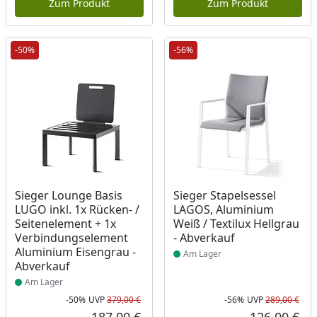
Zum Produkt
Zum Produkt
-50%
-56%
Produkt am Lager
Produkt am Lager
Sieger Lounge Basis
Sieger Stapelsessel
LUGO inkl. 1x Rücken- /
LAGOS, Aluminium
Seitenelement + 1x
Weiß / Textilux Hellgrau
Verbindungselement
- Abverkauf
Aluminium Eisengrau -
Am Lager
Abverkauf
Am Lager
-50%
UVP
379,00 €
-56%
UVP
289,00 €
Rabatt in Prozent
Ursprünglicher Preis
Rab
Urs