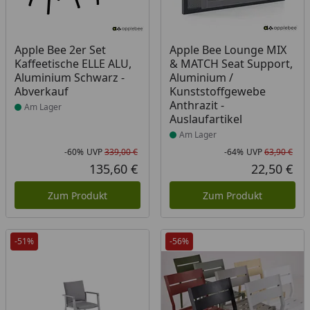
Produkt am Lager
Produkt am Lager
Apple Bee 2er Set
Apple Bee Lounge MIX
Kaffeetische ELLE ALU,
& MATCH Seat Support,
Aluminium Schwarz -
Aluminium /
Abverkauf
Kunststoffgewebe
Anthrazit -
Am Lager
Auslaufartikel
Am Lager
-60%
UVP
339,00 €
-64%
UVP
63,90 €
Rabatt in Prozent
Ursprünglicher Preis
Rab
Urs
135,60 €
22,50 €
Aktueller Preis
Akt
Zum Produkt
Zum Produkt
-51%
-56%