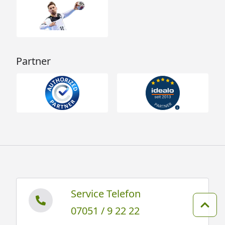
Partner
Service Telefon
07051 / 9 22 22
Zum 