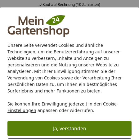
Kauf auf Rechnung (10 Zahlarten)
Alle Produkte
Mein Konto
Wunschl
Ein
4,83
/ 5
Suchen
Unsere Seite verwendet Cookies und ähnliche
Technologien, um die Benutzererfahrung auf unserer
Karibu Pools inkl. gratis Sandfilteranlage & Pool-
Website zu verbessern, Inhalte und Anzeigen zu
Starterset (Gesamtwert bis 468,99€)
personalisieren und die Nutzung unserer Website zu
analysieren. Mit Ihrer Einwilligung stimmen Sie der
Verwendung von Cookies sowie der Verarbeitung Ihrer
Freizeit
Gartenmöbel
Gartenmöbel nach Material
Gar
persönlichen Daten zu, um Ihnen ein bestmögliches
Startseite
Surferlebnis und mehr Funktionen zu bieten.
Gartenmöbel aus Aluminium
Sie können Ihre Einwilligung jederzeit in den
Cookie-
Einstellungen
anpassen oder widerrufen.
Ihre Artikelübersicht
Ja, verstanden
Kategorien