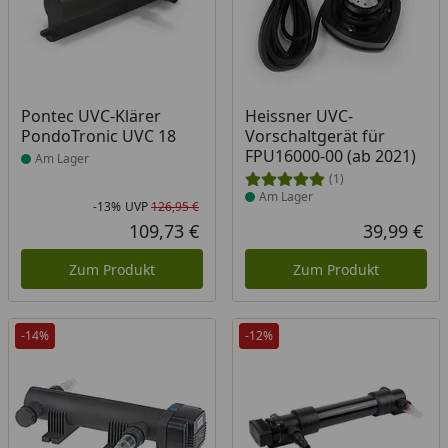
Produkt am Lager
Produkt am Lager
Pontec UVC-Klärer
Heissner UVC-
PondoTronic UVC 18
Vorschaltgerät für
FPU16000-00 (ab 2021)
Am Lager
(1)
Am Lager
-13%
UVP
126,95 €
Rabatt in Prozent
Ursprünglicher Preis
109,73 €
39,99 €
Aktueller Preis
Akt
Zum Produkt
Zum Produkt
-14%
-12%