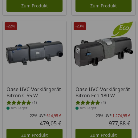
Zum Produkt
Zum Produkt
-22%
-23%
Produkt am Lager
Produkt am Lager
Oase UVC-Vorklärgerät
Oase UVC-Vorklärgerät
Bitron C 55 W
Bitron Eco 180 W
(1)
(4)
Am Lager
Am Lager
-22%
UVP
614,95 €
-23%
UVP
1.274,95 €
Rabatt in Prozent
Ursprünglicher Preis
Rab
Urs
479,05 €
977,88 €
Aktueller Preis
Akt
Zum Produkt
Zum Produkt