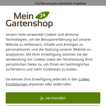
Fachberatung & individuelle Angebote
Alle Produkte
Mein Konto
Wunschl
Ein
4,83
/ 5
Suchen
Unsere Seite verwendet Cookies und ähnliche
Technologien, um die Benutzererfahrung auf unserer
Karibu Pools inkl. gratis Sandfilteranlage & Pool-
Website zu verbessern, Inhalte und Anzeigen zu
Starterset (Gesamtwert bis 468,99€)
personalisieren und die Nutzung unserer Website zu
analysieren. Mit Ihrer Einwilligung stimmen Sie der
Verwendung von Cookies sowie der Verarbeitung Ihrer
Freizeit
Teichtechnik
Teichfilter
UVC-Vorklärgeräte
persönlichen Daten zu, um Ihnen ein bestmögliches
Startseite
Surferlebnis und mehr Funktionen zu bieten.
UVC-Vorklärgeräte
Sie können Ihre Einwilligung jederzeit in den
Cookie-
Einstellungen
anpassen oder widerrufen.
Ihre Artikelübersicht
Ja, verstanden
Kategorien