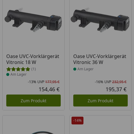
Produkt am Lager
Produkt am Lager
Oase UVC-Vorklärgerät
Oase UVC-Vorklärgerät
Vitronic 18 W
Vitronic 36 W
(1)
Am Lager
Am Lager
-13%
UVP
177,95 €
-16%
UVP
232,95 €
Rabatt in Prozent
Ursprünglicher Preis
Rab
Urs
154,46 €
195,37 €
Aktueller Preis
Akt
Zum Produkt
Zum Produkt
-14%