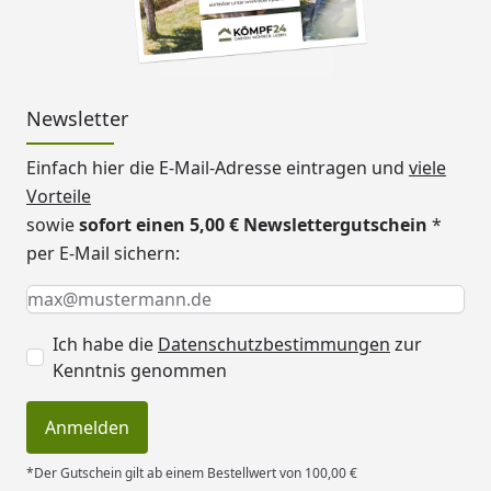
Newsletter
Einfach hier die E-Mail-Adresse eintragen und
viele
Vorteile
sowie
sofort einen 5,00 € Newslettergutschein
*
per E-Mail sichern:
Keine Eingabe erforderlich
Eingabe erforderlich
E-Mail *
Ich habe die
Datenschutzbestimmungen
zur
Kenntnis genommen
Anmelden
*Der Gutschein gilt ab einem Bestellwert von 100,00 €