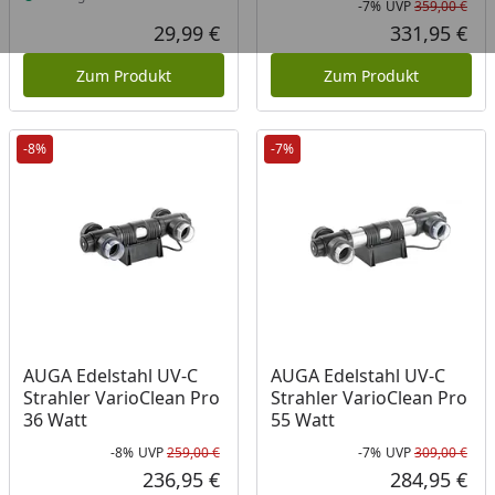
-7%
UVP
359,00 €
Rab
Urs
29,99 €
331,95 €
Aktueller Preis
Akt
Zum Produkt
Zum Produkt
-8%
-7%
AUGA Edelstahl UV-C
AUGA Edelstahl UV-C
Strahler VarioClean Pro
Strahler VarioClean Pro
36 Watt
55 Watt
-8%
UVP
259,00 €
-7%
UVP
309,00 €
Rabatt in Prozent
Ursprünglicher Preis
Rab
Urs
236,95 €
284,95 €
Aktueller Preis
Akt