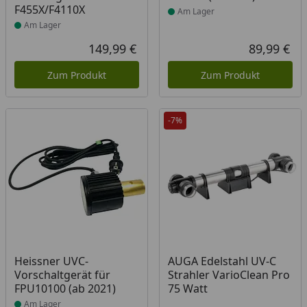
F455X/F4110X
Am Lager
Am Lager
149,99 €
89,99 €
Aktueller Preis
Akt
Zum Produkt
Zum Produkt
-7%
Produkt am Lager
Heissner UVC-
AUGA Edelstahl UV-C
Vorschaltgerät für
Strahler VarioClean Pro
FPU10100 (ab 2021)
75 Watt
Am Lager