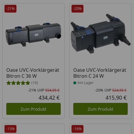
-21%
-20%
Produkt am Lager
Oase UVC-Vorklärgerät
Oase UVC-Vorklärgerät
Bitron C 36 W
Bitron C 24 W
(19)
Am Lager
-21%
UVP
554,95 €
-20%
UVP
524,95 €
Rabatt in Prozent
Ursprünglicher Preis
Rab
Urs
434,42 €
415,90 €
Aktueller Preis
Akt
Zum Produkt
Zum Produkt
-13%
-16%