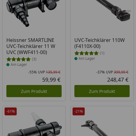
Produkt am Lager
Produkt am Lager
Heissner SMARTLINE
UVC-Teichklärer 110W
UVC-Teichklärer 11 W
(F4110X-00)
UVC (WWF411-00)
(1)
Am Lager
(3)
Am Lager
-55%
UVP
135,99 €
-37%
UVP
399,99 €
Rabatt in Prozent
Ursprünglicher Preis
Rab
Urs
59,99 €
248,47 €
Aktueller Preis
Akt
Zum Produkt
Zum Produkt
-61%
-21%