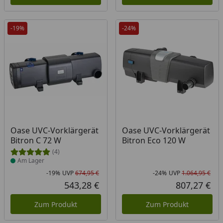
-19%
-24%
Produkt am Lager
Oase UVC-Vorklärgerät
Oase UVC-Vorklärgerät
Bitron C 72 W
Bitron Eco 120 W
(4)
Am Lager
-19%
UVP
674,95 €
-24%
UVP
1.064,95 €
Rabatt in Prozent
Ursprünglicher Preis
Rab
Urs
543,28 €
807,27 €
Aktueller Preis
Akt
Zum Produkt
Zum Produkt