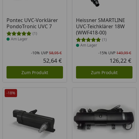
Produkt am Lager
Produkt am Lager
Pontec UVC-Vorklärer
Heissner SMARTLINE
PondoTronic UVC 7
UVC-Teichklärer 18W
(WWF418-00)
(1)
Am Lager
(1)
Am Lager
-10%
UVP
58,95 €
-15%
UVP
149,99 €
Rabatt in Prozent
Ursprünglicher Preis
Rab
Urs
52,64 €
126,22 €
Aktueller Preis
Akt
Zum Produkt
Zum Produkt
-18%