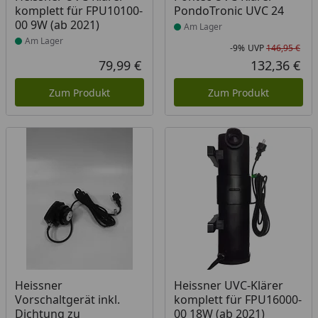
komplett für FPU10100-
PondoTronic UVC 24
00 9W (ab 2021)
Am Lager
Am Lager
-9%
UVP
146,95 €
Rab
Urs
79,99 €
132,36 €
Aktueller Preis
Akt
Zum Produkt
Zum Produkt
Produkt am Lager
Produkt am Lager
Heissner
Heissner UVC-Klärer
Vorschaltgerät inkl.
komplett für FPU16000-
Dichtung zu
00 18W (ab 2021)