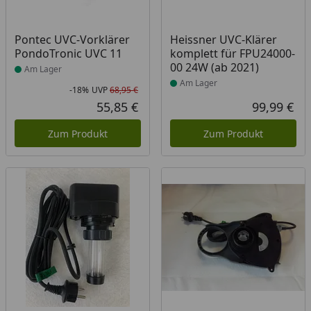
Produkt am Lager
Produkt am Lager
Pontec UVC-Vorklärer
Heissner UVC-Klärer
PondoTronic UVC 11
komplett für FPU24000-
00 24W (ab 2021)
Am Lager
Am Lager
-18%
UVP
68,95 €
Rabatt in Prozent
Ursprünglicher Preis
55,85 €
99,99 €
Aktueller Preis
Akt
Zum Produkt
Zum Produkt