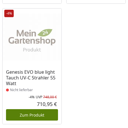
-4%
Produkt nicht lieferbar
Genesis EVO blue light
Tauch UV-C Strahler 55
Watt
Nicht lieferbar
-4%
UVP
748,00 €
Rabatt in Prozent
Ursprünglicher Preis
710,95 €
Aktueller Preis
Zum Produkt