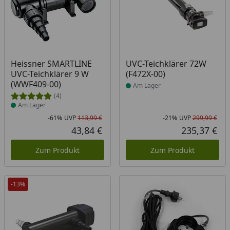
Produkt am Lager
Produkt am Lager
Heissner SMARTLINE
UVC-Teichklärer 72W
UVC-Teichklärer 9 W
(F472X-00)
(WWF409-00)
Am Lager
(4)
Am Lager
-61%
UVP
113,99 €
-21%
UVP
299,99 €
Rabatt in Prozent
Ursprünglicher Preis
Rab
Urs
43,84 €
235,37 €
Aktueller Preis
Akt
Zum Produkt
Zum Produkt
-13%