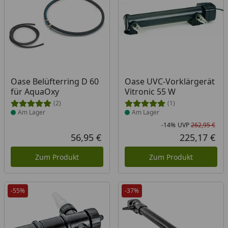
Produkt am Lager
Produkt am Lager
Oase Belüfterring D 60
Oase UVC-Vorklärgerät
für AquaOxy
Vitronic 55 W
(2)
(1)
Am Lager
Am Lager
-14%
UVP
262,95 €
Rab
Urs
56,95 €
225,17 €
Aktueller Preis
Akt
Zum Produkt
Zum Produkt
-55%
-37%