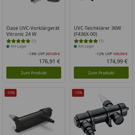
Produkt am Lager
Produkt am Lager
Oase UVC-Vorklärgerät
UVC-Teichklärer 36W
Vitronic 24 W
(F436X-00)
(1)
(1)
Am Lager
Am Lager
-14%
UVP
207,95 €
-12%
UVP
199,99 €
Rabatt in Prozent
Ursprünglicher Preis
Rab
Urs
176,91 €
174,99 €
Aktueller Preis
Akt
Zum Produkt
Zum Produkt
-10%
-15%