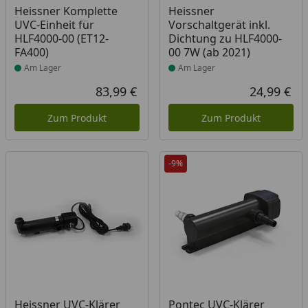
Produkt am Lager
Produkt am Lager
Heissner Komplette
Heissner
UVC-Einheit für
Vorschaltgerät inkl.
HLF4000-00 (ET12-
Dichtung zu HLF4000-
FA400)
00 7W (ab 2021)
Am Lager
Am Lager
83,99 €
24,99 €
Aktueller Preis
Akt
Zum Produkt
Zum Produkt
-9%
Produkt am Lager
Produkt am Lager
Heissner UVC-Klärer
Pontec UVC-Klärer