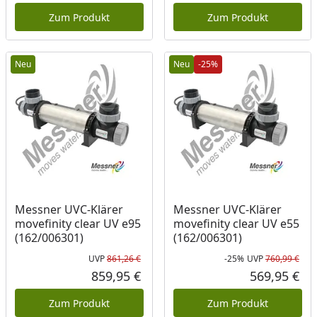
Zum Produkt
Zum Produkt
Neu
Neu
-25%
Messner UVC-Klärer
Messner UVC-Klärer
movefinity clear UV e95
movefinity clear UV e55
(162/006301)
(162/006301)
UVP
861,26 €
-25%
UVP
760,99 €
Ursprünglicher Preis
Rab
Urs
859,95 €
569,95 €
Aktueller Preis
Akt
Zum Produkt
Zum Produkt