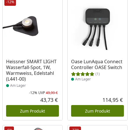
-12%
Produkt am Lager
Produkt am Lager
Heissner SMART LIGHT
Oase LunAqua Connect
Wasserfall-Spot, 1W,
Controller OASE Switch
Warmweiss, Edelstahl
(1)
(L441-00)
Am Lager
Am Lager
-12%
UVP
49,99 €
Rabatt in Prozent
Ursprünglicher Preis
43,73 €
114,95 €
Aktueller Preis
Akt
Zum Produkt
Zum Produkt