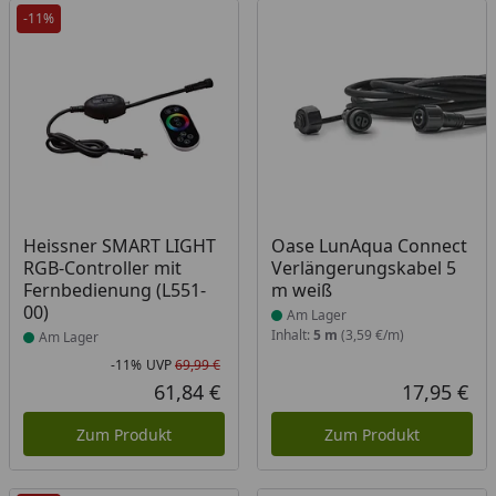
-11%
Produkt am Lager
Produkt am Lager
Heissner SMART LIGHT
Oase LunAqua Connect
RGB-Controller mit
Verlängerungskabel 5
Fernbedienung (L551-
m weiß
00)
Am Lager
Inhalt:
5 m
(3,59 €/m)
Am Lager
-11%
UVP
69,99 €
Rabatt in Prozent
Ursprünglicher Preis
61,84 €
17,95 €
Aktueller Preis
Akt
Zum Produkt
Zum Produkt