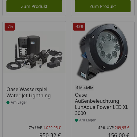
Zum Produkt
Zum Produkt
-7%
-42%
Produkt am Lager
Produkt am Lager
4 Modelle
Oase Wasserspiel
Oase
Water Jet Lightning
Außenbeleuchtung
Am Lager
LunAqua Power LED XL
3000
Am Lager
-7%
UVP
1.029,95 €
-42%
UVP
269,95 €
Rabatt in Prozent
Ursprünglicher Preis
Rab
Urs
950,32 €
156,00 €