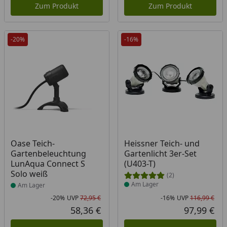
Zum Produkt
Zum Produkt
-20%
-16%
Produkt am Lager
Produkt am Lager
Oase Teich-
Heissner Teich- und
Gartenbeleuchtung
Gartenlicht 3er-Set
LunAqua Connect S
(U403-T)
Solo weiß
(2)
Am Lager
Am Lager
-20%
UVP
72,95 €
-16%
UVP
116,99 €
Rabatt in Prozent
Ursprünglicher Preis
Rab
Urs
58,36 €
97,99 €
Aktueller Preis
Akt