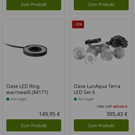
Zum Produkt
Zum Produkt
-18%
Produkt am Lager
Produkt am Lager
Oase LED Ring
Oase LunAqua Terra
warmweiß (84171)
LED Set 6
Am Lager
Am Lager
-18%
UVP
487,95 €
Rab
Urs
149,95 €
395,43 €
Aktueller Preis
Akt
Zum Produkt
Zum Produkt