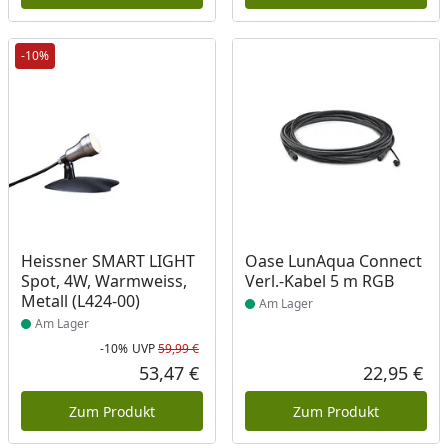
-10%
Produkt am Lager
Produkt am Lager
Heissner SMART LIGHT
Oase LunAqua Connect
Spot, 4W, Warmweiss,
Verl.-Kabel 5 m RGB
Metall (L424-00)
Am Lager
Am Lager
-10%
UVP
59,99 €
Rabatt in Prozent
Ursprünglicher Preis
53,47 €
22,95 €
Aktueller Preis
Akt
Zum Produkt
Zum Produkt