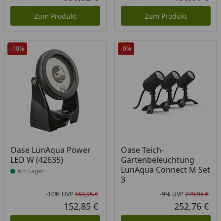
Aktueller Preis
Akt
Zum Produkt
Zum Produkt
-10%
-9%
Produkt am Lager
Oase LunAqua Power
Oase Teich-
LED W (42635)
Gartenbeleuchtung
LunAqua Connect M Set
Am Lager
3​
-10%
UVP
169,95 €
-9%
UVP
279,95 €
Rabatt in Prozent
Ursprünglicher Preis
Rab
Urs
152,85 €
252,76 €
Aktueller Preis
Akt