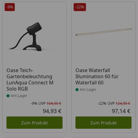
-9%
-22%
Produkt am Lager
Produkt am Lager
Oase Teich-
Oase Waterfall
Gartenbeleuchtung
Illumination 60 für
LunAqua Connect M
Waterfall 60
Solo RGB
Am Lager
Am Lager
-9%
UVP
104,95 €
-22%
UVP
124,95 €
Rabatt in Prozent
Ursprünglicher Preis
Rab
Urs
94,93 €
97,14 €
Aktueller Preis
Akt
Zum Produkt
Zum Produkt