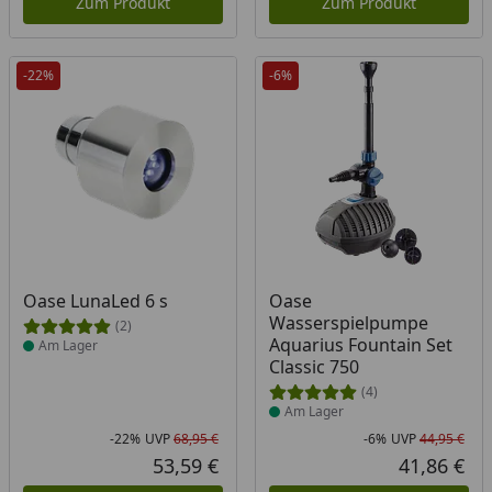
Zum Produkt
Zum Produkt
-22%
-6%
Produkt am Lager
Produkt am Lager
Oase LunaLed 6 s
Oase
Wasserspielpumpe
(2)
Aquarius Fountain Set
Am Lager
Classic 750
(4)
Am Lager
-22%
UVP
68,95 €
-6%
UVP
44,95 €
Rabatt in Prozent
Ursprünglicher Preis
Rab
Urs
53,59 €
41,86 €
Aktueller Preis
Akt