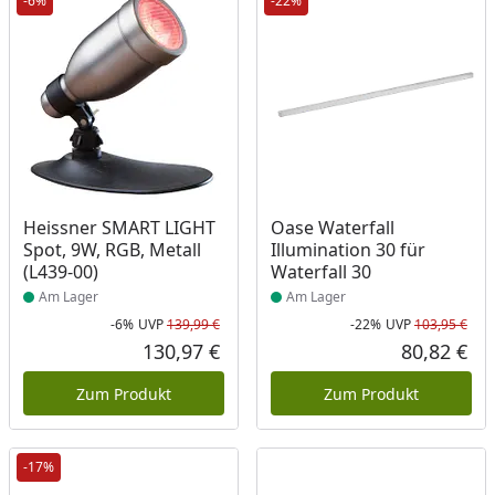
-6%
-22%
Produkt am Lager
Produkt am Lager
Heissner SMART LIGHT
Oase Waterfall
Spot, 9W, RGB, Metall
Illumination 30 für
(L439-00)
Waterfall 30
Am Lager
Am Lager
-6%
UVP
139,99 €
-22%
UVP
103,95 €
Rabatt in Prozent
Ursprünglicher Preis
Rab
Urs
130,97 €
80,82 €
Aktueller Preis
Akt
Zum Produkt
Zum Produkt
-17%