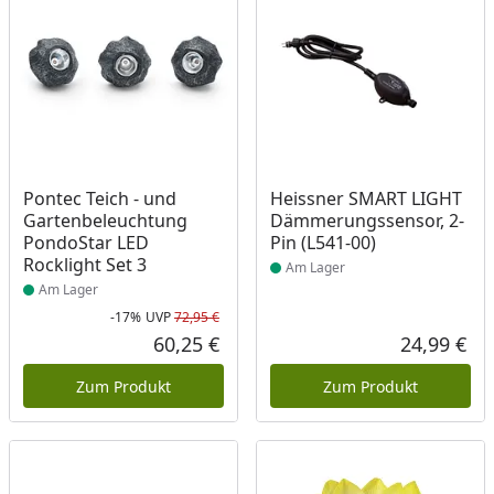
Produkt am Lager
Produkt am Lager
Pontec Teich - und
Heissner SMART LIGHT
Gartenbeleuchtung
Dämmerungssensor, 2-
PondoStar LED
Pin (L541-00)
Rocklight Set 3
Am Lager
Am Lager
-17%
UVP
72,95 €
Rabatt in Prozent
Ursprünglicher Preis
60,25 €
24,99 €
Aktueller Preis
Akt
Zum Produkt
Zum Produkt