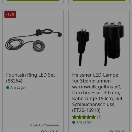
-16%
Produkt am Lager
Produkt am Lager
Fountain Ring LED Set
Heissner LED-Lampe
(88264)
für Steinbrunnen
warmweiß, gelb/weiß,
Am Lager
Durchmesser 30 mm,
Kabellänge 150cm, 3/4 "
Schlauchanschluss
(ET20-16910)
(3)
Am Lager
-16%
UVP
99,95 €
Rabatt in Prozent
Ursprünglicher Preis