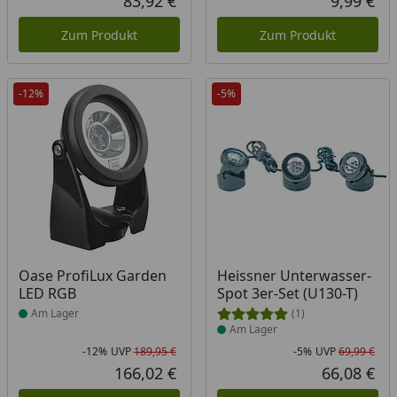
83,92 €
9,99 €
Aktueller Preis
Akt
Zum Produkt
Zum Produkt
-12%
-5%
Produkt am Lager
Produkt am Lager
Oase ProfiLux Garden
Heissner Unterwasser-
LED RGB
Spot 3er-Set (U130-T)
Am Lager
(1)
Am Lager
-12%
UVP
189,95 €
-5%
UVP
69,99 €
Rabatt in Prozent
Ursprünglicher Preis
Rab
Urs
166,02 €
66,08 €
Aktueller Preis
Akt