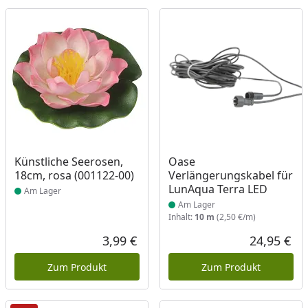
Produkt am Lager
Produkt am Lager
Künstliche Seerosen,
Oase
18cm, rosa (001122-00)
Verlängerungskabel für
LunAqua Terra LED
Am Lager
Am Lager
Inhalt:
10 m
(2,50 €/m)
3,99 €
24,95 €
Aktueller Preis
Akt
Zum Produkt
Zum Produkt