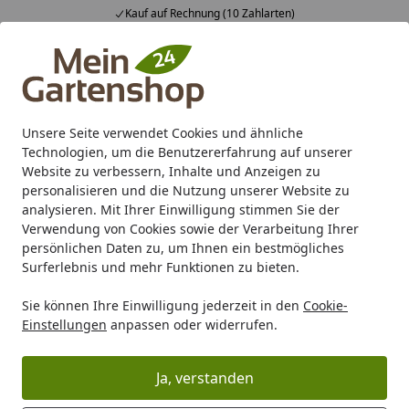
 Zahlarten)
Fachberatung & indivi
Alle Produkte
Mein Konto
Wunschl
Ein
4,83
/ 5
Suchen
Unsere Seite verwendet Cookies und ähnliche
Technologien, um die Benutzererfahrung auf unserer
Karibu Pools inkl. gratis Sandfilteranlage & Pool-
Website zu verbessern, Inhalte und Anzeigen zu
Starterset (Gesamtwert bis 468,99€)
personalisieren und die Nutzung unserer Website zu
analysieren. Mit Ihrer Einwilligung stimmen Sie der
Verwendung von Cookies sowie der Verarbeitung Ihrer
Freizeit
Teichtechnik
Teichbeleuchtung
persönlichen Daten zu, um Ihnen ein bestmögliches
Startseite
Surferlebnis und mehr Funktionen zu bieten.
Teichbeleuchtung
Sie können Ihre Einwilligung jederzeit in den
Cookie-
Einstellungen
anpassen oder widerrufen.
Ihre Artikelübersicht
Ja, verstanden
Kategorien