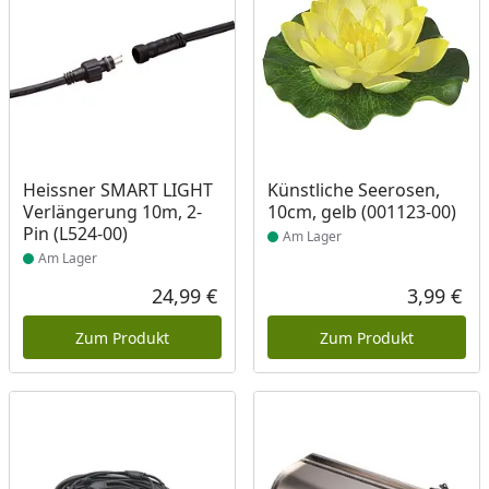
Produkt am Lager
Produkt am Lager
Heissner SMART LIGHT
Künstliche Seerosen,
Verlängerung 10m, 2-
10cm, gelb (001123-00)
Pin (L524-00)
Am Lager
Am Lager
24,99 €
3,99 €
Aktueller Preis
Akt
Zum Produkt
Zum Produkt