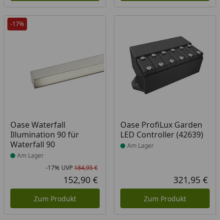
-17%
Produkt am Lager
Produkt am Lager
Oase Waterfall
Oase ProfiLux Garden
Illumination 90 für
LED Controller (42639)
Waterfall 90
Am Lager
Am Lager
-17%
UVP
184,95 €
Rabatt in Prozent
Ursprünglicher Preis
152,90 €
321,95 €
Aktueller Preis
Akt
Zum Produkt
Zum Produkt