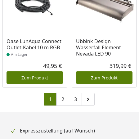
Produkt am Lager
Oase LunAqua Connect
Ubbink Design
Outlet-Kabel 10 m RGB
Wasserfall Element
Nevada LED 90
Am Lager
49,95 €
319,99 €
Aktueller Preis
Akt
Zum Produkt
Zum Produkt
1
2
3
Zu Seite 2
Zu Seite 3
Zur nächsten Seite
Expresszustellung (auf Wunsch)