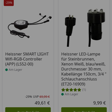
-29%
Produkt am Lager
Produkt am Lager
Heissner SMART LIGHT
Heissner LED-Lampe
Wifi-RGB-Controller
für Steinbrunnen,
(APP) (L552-00)
Xenon Weiß, blau/weiß,
Durchmesser 30 mm,
Am Lager
Kabellänge 150cm, 3/4 "
Schlauchanschluss
(ET20-16909)
(1)
Am Lager
-29%
UVP
69,99 €
Rabatt in Prozent
Ursprünglicher Preis
49,61 €
9,99 €
Aktueller Preis
Akt