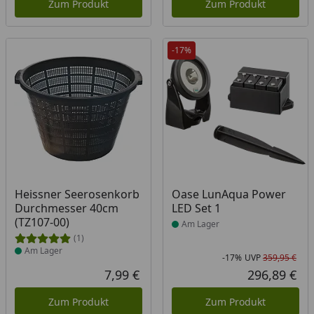
Zum Produkt
Zum Produkt
-17%
Produkt am Lager
Produkt am Lager
Heissner Seerosenkorb
Oase LunAqua Power
Durchmesser 40cm
LED Set 1
(TZ107-00)
Am Lager
(1)
Am Lager
-17%
UVP
359,95 €
Rab
Urs
7,99 €
296,89 €
Aktueller Preis
Akt
Zum Produkt
Zum Produkt