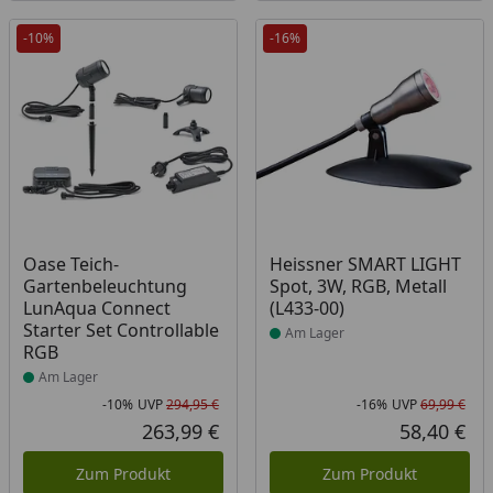
-10%
-16%
Produkt am Lager
Produkt am Lager
Oase Teich-
Heissner SMART LIGHT
Gartenbeleuchtung
Spot, 3W, RGB, Metall
LunAqua Connect
(L433-00)
Starter Set Controllable
Am Lager
RGB
Am Lager
-10%
UVP
294,95 €
-16%
UVP
69,99 €
Rabatt in Prozent
Ursprünglicher Preis
Rab
Urs
263,99 €
58,40 €
Aktueller Preis
Akt
Zum Produkt
Zum Produkt