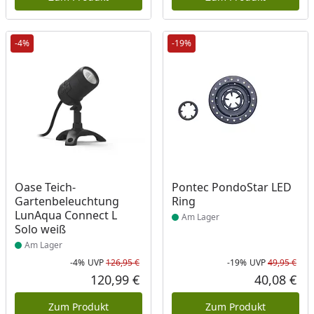
-4%
-19%
Produkt am Lager
Produkt am Lager
Oase Teich-
Pontec PondoStar LED
Gartenbeleuchtung
Ring
LunAqua Connect L
Am Lager
Solo weiß
Am Lager
-4%
UVP
126,95 €
-19%
UVP
49,95 €
Rabatt in Prozent
Ursprünglicher Preis
Rab
Urs
120,99 €
40,08 €
Aktueller Preis
Akt
Zum Produkt
Zum Produkt