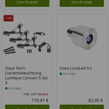
Zum Produkt
Zum Produkt
-14%
Produkt am Lager
Produkt am Lager
Oase Teich-
Oase LunaLed 9 s
Gartenbeleuchtung
Am Lager
LunAqua Connect S Set
3​
Am Lager
-14%
UVP
199,95 €
Rabatt in Prozent
Ursprünglicher Preis
170,91 €
82,95 €
Aktueller Preis
Akt