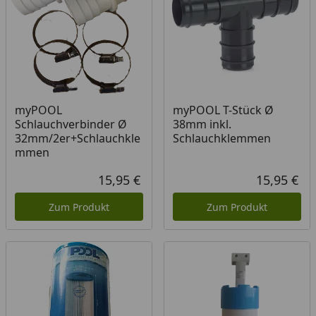
myPOOL
myPOOL T-Stück Ø
Schlauchverbinder Ø
38mm inkl.
32mm/2er+Schlauchkle
Schlauchklemmen
mmen
15,95 €
15,95 €
Aktueller Preis
Akt
Zum Produkt
Zum Produkt