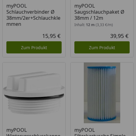
myPOOL
myPOOL
Schlauchverbinder Ø
Saugschlauchpaket Ø
38mm/2er+Schlauchkle
38mm / 12m
mmen
Inhalt:
12 m
(3,33 €/m)
15,95 €
39,95 €
Aktueller Preis
Akt
Zum Produkt
Zum Produkt
myPOOL
myPOOL