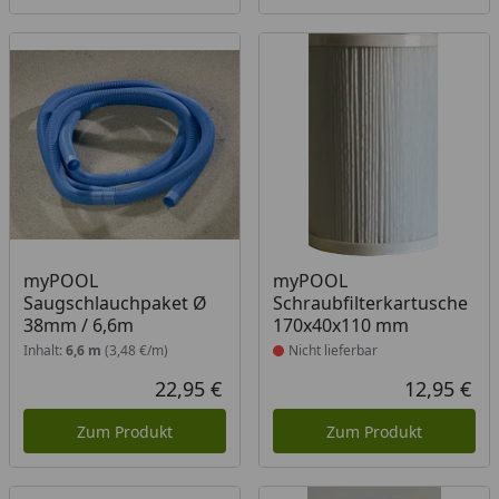
Produkt nicht lieferbar
myPOOL
myPOOL
Saugschlauchpaket Ø
Schraubfilterkartusche
38mm / 6,6m
170x40x110 mm
Inhalt:
6,6 m
(3,48 €/m)
Nicht lieferbar
22,95 €
12,95 €
Aktueller Preis
Akt
Zum Produkt
Zum Produkt