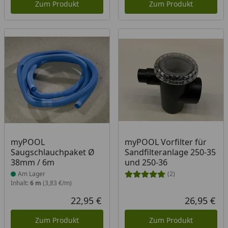
Zum Produkt
Zum Produkt
Produkt am Lager
myPOOL
myPOOL Vorfilter für
Saugschlauchpaket Ø
Sandfilteranlage 250-35
38mm / 6m
und 250-36
Am Lager
(2)
Inhalt:
6 m
(3,83 €/m)
22,95 €
26,95 €
Aktueller Preis
Akt
Zum Produkt
Zum Produkt