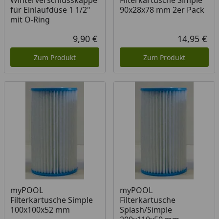
Winterverschlusskappe
Filterkartusche Simple
für Einlaufdüse 1 1/2"
90x28x78 mm 2er Pack
mit O-Ring
9,90 €
14,95 €
Aktueller Preis
Akt
Zum Produkt
Zum Produkt
myPOOL
myPOOL
Filterkartusche Simple
Filterkartusche
100x100x52 mm
Splash/Simple