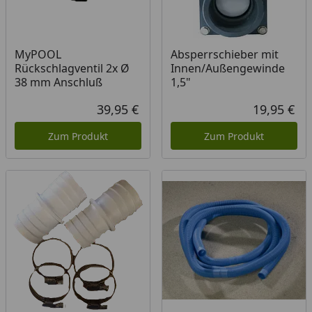
MyPOOL
Absperrschieber mit
Rückschlagventil 2x Ø
Innen/Außengewinde
38 mm Anschluß
1,5"
39,95 €
19,95 €
Aktueller Preis
Akt
Zum Produkt
Zum Produkt