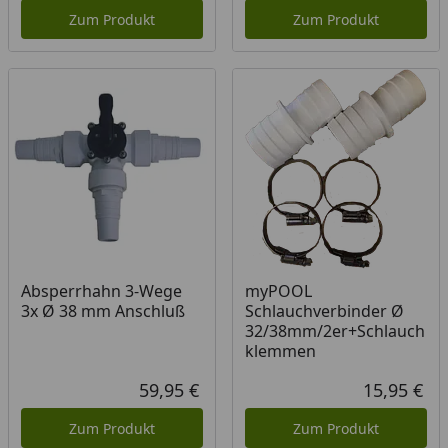
Zum Produkt
Zum Produkt
Absperrhahn 3-Wege
myPOOL
3x Ø 38 mm Anschluß
Schlauchverbinder Ø
32/38mm/2er+Schlauch
klemmen
59,95 €
15,95 €
Aktueller Preis
Akt
Zum Produkt
Zum Produkt