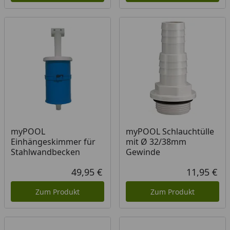
myPOOL
myPOOL Schlauchtülle
Einhängeskimmer für
mit Ø 32/38mm
Stahlwandbecken
Gewinde
49,95 €
11,95 €
Aktueller Preis
Akt
Zum Produkt
Zum Produkt