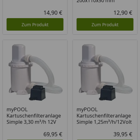
200x110x50 mm
14,90 €
12,90 €
Aktueller Preis
Akt
Zum Produkt
Zum Produkt
myPOOL
myPOOL
Kartuschenfilteranlage
Kartuschenfilteranlage
Simple 3,30 m³/h 12V
Simple 1,25m³/h/12Volt
69,95 €
39,95 €
Aktueller Preis
Akt