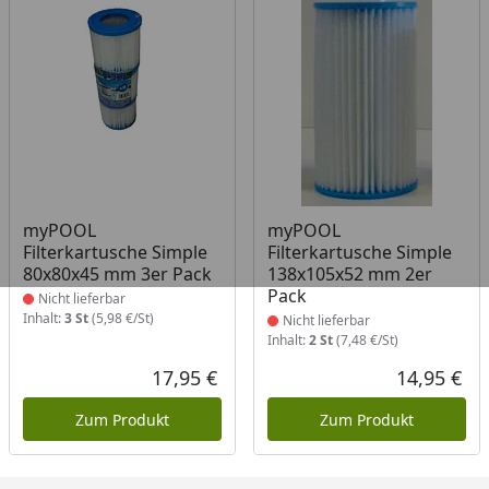
Produkt nicht lieferbar
Produkt nicht lieferbar
myPOOL
myPOOL
Filterkartusche Simple
Filterkartusche Simple
80x80x45 mm 3er Pack
138x105x52 mm 2er
Pack
Nicht lieferbar
Inhalt:
3 St
(5,98 €/St)
Nicht lieferbar
Inhalt:
2 St
(7,48 €/St)
17,95 €
14,95 €
Aktueller Preis
Akt
Zum Produkt
Zum Produkt