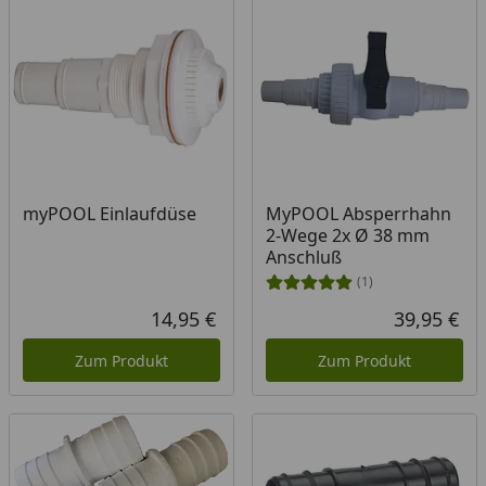
myPOOL Einlaufdüse
MyPOOL Absperrhahn
2-Wege 2x Ø 38 mm
Anschluß
(1)
14,95 €
39,95 €
Aktueller Preis
Akt
Zum Produkt
Zum Produkt