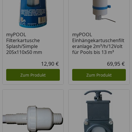
myPOOL
myPOOL
Filterkartusche
Einhängekartuschenfilt
Splash/Simple
eranlage 2m³/h/12Volt
205x110x50 mm
für Pools bis 13 m³
12,90 €
69,95 €
Aktueller Preis
Akt
Zum Produkt
Zum Produkt