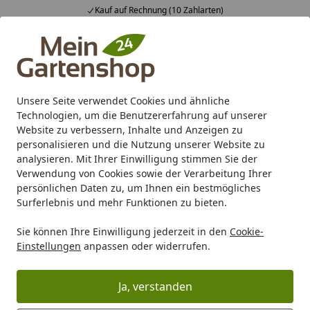
Kauf auf Rechnung (10 Zahlarten)
Alle Produkte
Mein Konto
Wunschl
Ein
4,83
/ 5
Suchen
Unsere Seite verwendet Cookies und ähnliche
Technologien, um die Benutzererfahrung auf unserer
Karibu Pools inkl. gratis Sandfilteranlage & Pool-
Website zu verbessern, Inhalte und Anzeigen zu
Starterset (Gesamtwert bis 468,99€)
personalisieren und die Nutzung unserer Website zu
analysieren. Mit Ihrer Einwilligung stimmen Sie der
Verwendung von Cookies sowie der Verarbeitung Ihrer
Freizeit
Swimming Pool
Zubehör für Pools
Einbauteile
persönlichen Daten zu, um Ihnen ein bestmögliches
Startseite
Surferlebnis und mehr Funktionen zu bieten.
Einbauteile & Schläuche
Sie können Ihre Einwilligung jederzeit in den
Cookie-
Einstellungen
anpassen oder widerrufen.
Ihre Artikelübersicht
Ja, verstanden
Kategorien