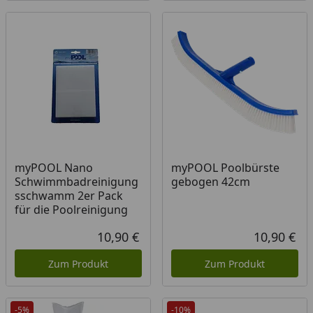
myPOOL Nano
myPOOL Poolbürste
Schwimmbadreinigung
gebogen 42cm
sschwamm 2er Pack
für die Poolreinigung
10,90 €
10,90 €
Aktueller Preis
Akt
Zum Produkt
Zum Produkt
-5%
-10%