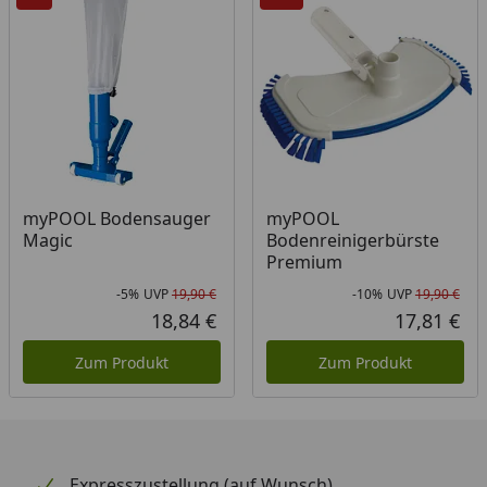
myPOOL Bodensauger
myPOOL
Magic
Bodenreinigerbürste
Premium
-5%
UVP
19,90 €
-10%
UVP
19,90 €
Rabatt in Prozent
Ursprünglicher Preis
Rab
Urs
18,84 €
17,81 €
Aktueller Preis
Akt
Zum Produkt
Zum Produkt
Expresszustellung (auf Wunsch)