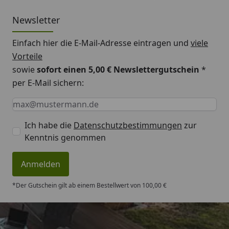
Newsletter
Einfach hier die E-Mail-Adresse eintragen und
viele
Vorteile
sowie
sofort einen 5,00 € Newslettergutschein
*
per E-Mail sichern:
Keine Eingabe erforderlich
Eingabe erforderlich
E-Mail *
Ich habe die
Datenschutzbestimmungen
zur
Kenntnis genommen
Anmelden
*Der Gutschein gilt ab einem Bestellwert von 100,00 €