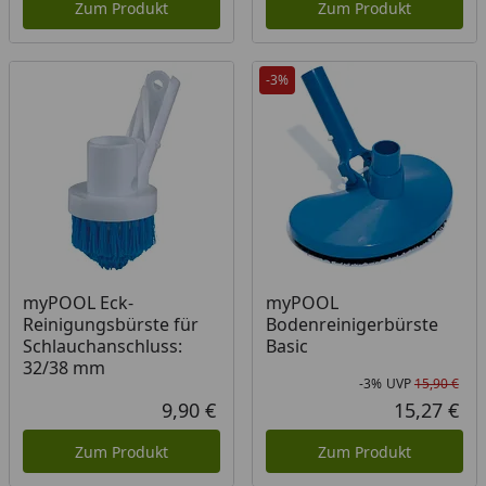
Zum Produkt
Zum Produkt
-3%
myPOOL Eck-
myPOOL
Reinigungsbürste für
Bodenreinigerbürste
Schlauchanschluss:
Basic
32/38 mm
-3%
UVP
15,90 €
Rab
Urs
9,90 €
15,27 €
Aktueller Preis
Akt
Zum Produkt
Zum Produkt