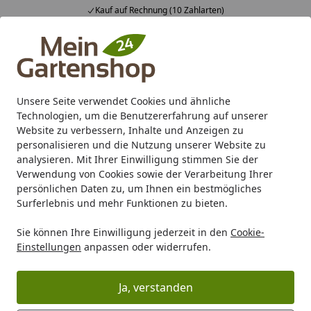
Kauf auf Rechnung (10 Zahlarten)
Alle Produkte
Mein Konto
Wunschl
Ein
4,83
/ 5
Suchen
Unsere Seite verwendet Cookies und ähnliche
Technologien, um die Benutzererfahrung auf unserer
Karibu Pools inkl. gratis Sandfilteranlage & Pool-
Website zu verbessern, Inhalte und Anzeigen zu
Starterset (Gesamtwert bis 468,99€)
personalisieren und die Nutzung unserer Website zu
analysieren. Mit Ihrer Einwilligung stimmen Sie der
Verwendung von Cookies sowie der Verarbeitung Ihrer
Freizeit
Swimming Pool
Zubehör für Pools
Poolkescher
persönlichen Daten zu, um Ihnen ein bestmögliches
Startseite
Surferlebnis und mehr Funktionen zu bieten.
Poolkescher & Bürsten
Sie können Ihre Einwilligung jederzeit in den
Cookie-
Einstellungen
anpassen oder widerrufen.
Ihre Artikelübersicht
Ja, verstanden
Kategorien