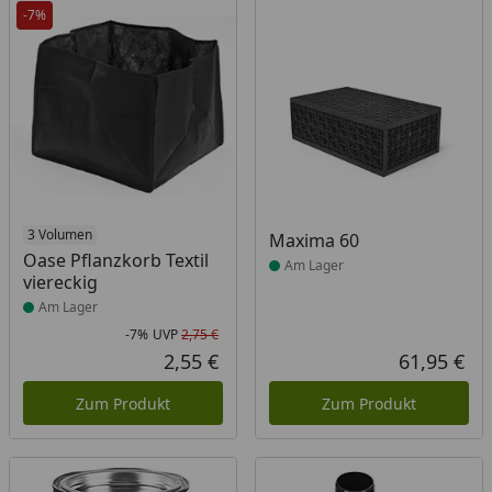
-7%
Produkt am Lager
3 Volumen
Produkt am Lager
Maxima 60
Oase Pflanzkorb Textil
Am Lager
viereckig
Am Lager
-7%
UVP
2,75 €
Rabatt in Prozent
Ursprünglicher Preis
2,55 €
61,95 €
Aktueller Preis
Akt
Zum Produkt
Zum Produkt