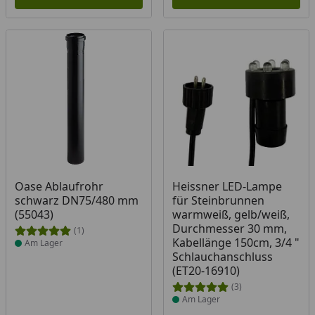
Produkt am Lager
Produkt am Lager
Oase Ablaufrohr
Heissner LED-Lampe
schwarz DN75/480 mm
für Steinbrunnen
(55043)
warmweiß, gelb/weiß,
Durchmesser 30 mm,
(1)
Kabellänge 150cm, 3/4 "
Am Lager
Schlauchanschluss
(ET20-16910)
(3)
Am Lager