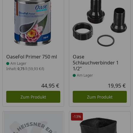
Produkt am Lager
Produkt am Lager
OaseFol Primer 750 ml
Oase
Schlauchverbinder 1
Am Lager
1/2"
Inhalt:
0,75 l
(59,93 €/l)
Am Lager
44,95 €
19,95 €
Aktueller Preis
Akt
Zum Produkt
Zum Produkt
-13%