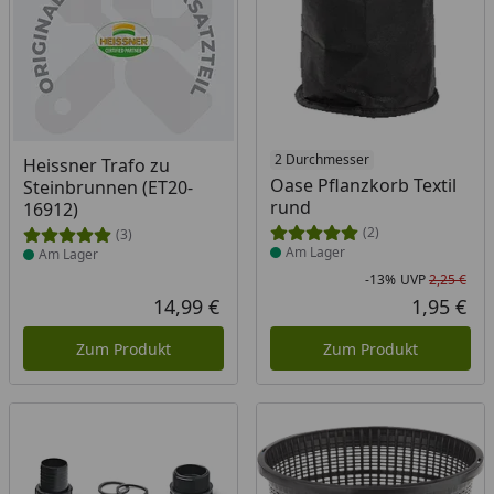
Produkt am Lager
Produkt am Lager
2 Durchmesser
Heissner Trafo zu
Oase Pflanzkorb Textil
Steinbrunnen (ET20-
rund
16912)
(2)
(3)
Am Lager
Am Lager
-13%
UVP
2,25 €
Rab
Urs
14,99 €
1,95 €
Aktueller Preis
Akt
Zum Produkt
Zum Produkt