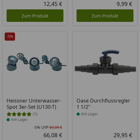
12,45 €
9,99 €
Aktueller Preis
Akt
Zum Produkt
Zum Produkt
-5%
Produkt am Lager
Produkt am Lager
Heissner Unterwasser-
Oase Durchflussregler
Spot 3er-Set (U130-T)
1 1/2"
(1)
Am Lager
Am Lager
-5%
UVP
69,99 €
Rabatt in Prozent
Ursprünglicher Preis
66,08 €
29,95 €
Aktueller Preis
Akt