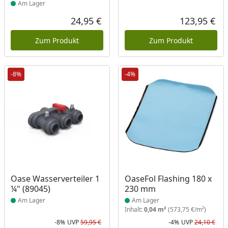
Am Lager
24,95 €
123,95 €
Aktueller Preis
Akt
Zum Produkt
Zum Produkt
-8%
-4%
Produkt am Lager
Produkt am Lager
Oase Wasserverteiler 1
OaseFol Flashing 180 x
¼" (89045)
230 mm
Am Lager
Am Lager
Inhalt:
0,04 m²
(573,75 €/m²)
-8%
UVP
59,95 €
-4%
UVP
24,10 €