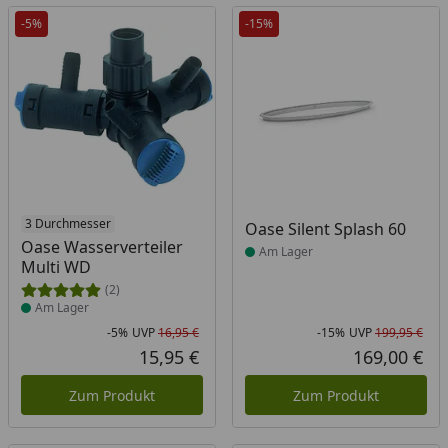
-5%
-15%
Produkt am Lager
3 Durchmesser
Produkt am Lager
Oase Silent Splash 60
Oase Wasserverteiler
Am Lager
Multi WD
(2)
Am Lager
-5%
UVP
16,95 €
-15%
UVP
199,95 €
Rabatt in Prozent
Ursprünglicher Preis
Rab
Urs
15,95 €
169,00 €
Aktueller Preis
Akt
Zum Produkt
Zum Produkt