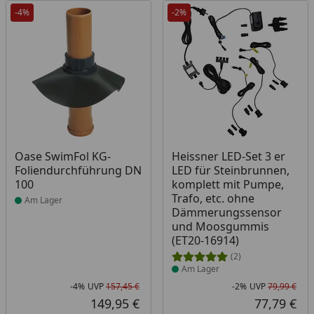
-4%
-2%
Produkt am Lager
Produkt am Lager
Oase SwimFol KG-
Heissner LED-Set 3 er
Foliendurchführung DN
LED für Steinbrunnen,
100
komplett mit Pumpe,
Trafo, etc. ohne
Am Lager
Dämmerungssensor
und Moosgummis
(ET20-16914)
(2)
Am Lager
-4%
UVP
157,45 €
-2%
UVP
79,99 €
Rabatt in Prozent
Ursprünglicher Preis
Rab
Urs
149,95 €
77,79 €
Aktueller Preis
Akt