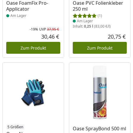
Produkt am Lager
Produkt am Lager
Oase FoamFix Pro-
Oase PVC Folienkleber
Applicator
250 ml
Am Lager
(1)
Am Lager
Inhalt:
0,25 l
(83,00 €/l)
-19%
UVP
37,95 €
Rabatt in Prozent
Ursprünglicher Preis
30,46 €
20,75 €
Aktueller Preis
Akt
Zum Produkt
Zum Produkt
5 Größen
Produkt am Lager
Oase SprayBond 500 ml