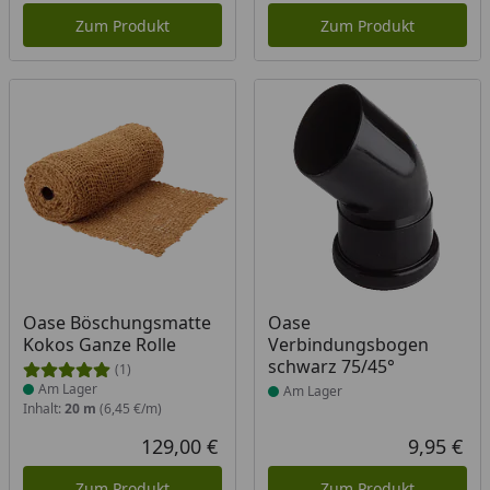
Zum Produkt
Zum Produkt
Produkt am Lager
Produkt am Lager
Oase Böschungsmatte
Oase
Kokos Ganze Rolle
Verbindungsbogen
schwarz 75/45°
(1)
Am Lager
Am Lager
Inhalt:
20 m
(6,45 €/m)
129,00 €
9,95 €
Aktueller Preis
Akt
Zum Produkt
Zum Produkt