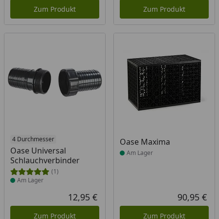
Zum Produkt
Zum Produkt
Produkt am Lager
4 Durchmesser
Produkt am Lager
Oase Maxima
Oase Universal
Am Lager
Schlauchverbinder
(1)
Am Lager
12,95 €
90,95 €
Aktueller Preis
Akt
Zum Produkt
Zum Produkt