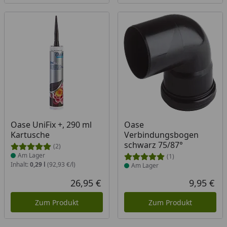
Produkt am Lager
Produkt am Lager
Oase UniFix +, 290 ml
Oase
Kartusche
Verbindungsbogen
schwarz 75/87°
(2)
Am Lager
(1)
Inhalt:
0,29 l
(92,93 €/l)
Am Lager
26,95 €
9,95 €
Aktueller Preis
Akt
Zum Produkt
Zum Produkt