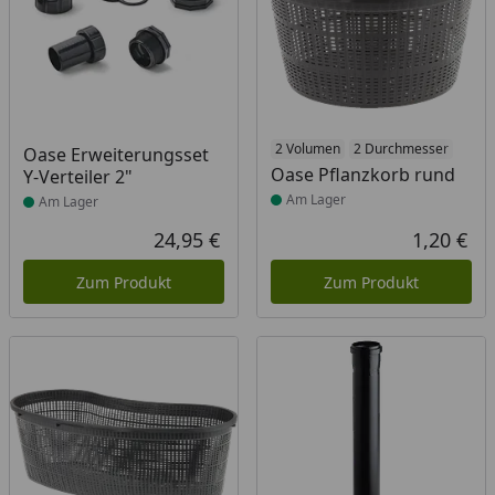
Produkt am Lager
Produkt am Lager
2 Volumen
2 Durchmesser
Oase Erweiterungsset
Oase Pflanzkorb rund
Y-Verteiler 2"
Am Lager
Am Lager
24,95 €
1,20 €
Aktueller Preis
Akt
Zum Produkt
Zum Produkt