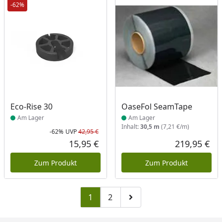
-62%
Produkt am Lager
Produkt am Lager
Eco-Rise 30
OaseFol SeamTape
Am Lager
Am Lager
Inhalt:
30,5 m
(7,21 €/m)
-62%
UVP
42,95 €
Rabatt in Prozent
Ursprünglicher Preis
15,95 €
219,95 €
Aktueller Preis
Akt
Zum Produkt
Zum Produkt
1
2
Zu Seite 2
Zur nächsten Seite