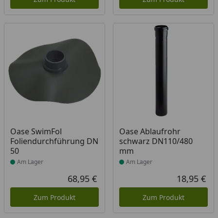
Produkt am Lager
Produkt am Lager
Oase SwimFol
Oase Ablaufrohr
Foliendurchführung DN
schwarz DN110/480
50
mm
Am Lager
Am Lager
68,95 €
18,95 €
Aktueller Preis
Akt
Zum Produkt
Zum Produkt