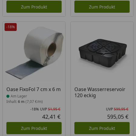
Zum Produkt
Zum Produkt
-18%
Produkt am Lager
Oase FixoFol 7 cm x 6 m
Oase Wasserreservoir
120 eckig
Am Lager
Inhalt:
6 m
(7,07 €/m)
-18%
UVP
51,95 €
UVP
599,95 €
Rabatt in Prozent
Ursprünglicher Preis
Urs
42,41 €
595,05 €
Aktueller Preis
Akt
Zum Produkt
Zum Produkt