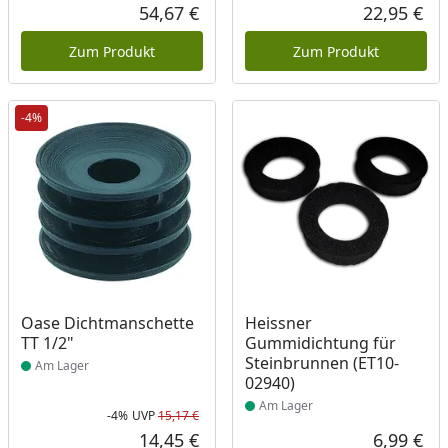
Rabatt in Prozent
Ursprünglicher Preis
Rab
Urs
54,67 €
22,95 €
Aktueller Preis
Akt
Zum Produkt
Zum Produkt
-4%
Produkt am Lager
Produkt am Lager
Oase Dichtmanschette
Heissner
TT 1/2"
Gummidichtung für
Steinbrunnen (ET10-
Am Lager
02940)
Am Lager
-4%
UVP
15,17 €
Rabatt in Prozent
Ursprünglicher Preis
14,45 €
6,99 €