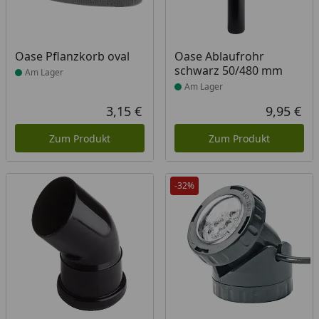
Produkt am Lager
Produkt am Lager
Oase Pflanzkorb oval
Oase Ablaufrohr
schwarz 50/480 mm
Am Lager
Am Lager
3,15 €
9,95 €
Aktueller Preis
Akt
Zum Produkt
Zum Produkt
-32%