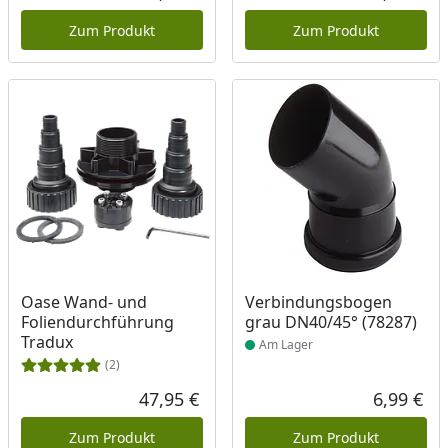
Aktueller Preis
Akt
Zum Produkt
Zum Produkt
Produkt am Lager
Oase Wand- und
Verbindungsbogen
Foliendurchführung
grau DN40/45° (78287)
Tradux
Am Lager
(2)
47,95 €
6,99 €
Aktueller Preis
Akt
Zum Produkt
Zum Produkt