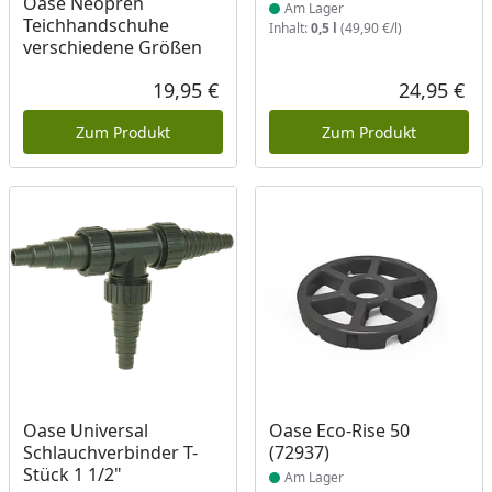
Oase Neopren
Am Lager
Teichhandschuhe
Inhalt:
0,5 l
(49,90 €/l)
verschiedene Größen
19,95 €
24,95 €
Aktueller Preis
Akt
Zum Produkt
Zum Produkt
Produkt am Lager
Produkt am Lager
Oase Universal
Oase Eco-Rise 50
Schlauchverbinder T-
(72937)
Stück 1 1/2"
Am Lager