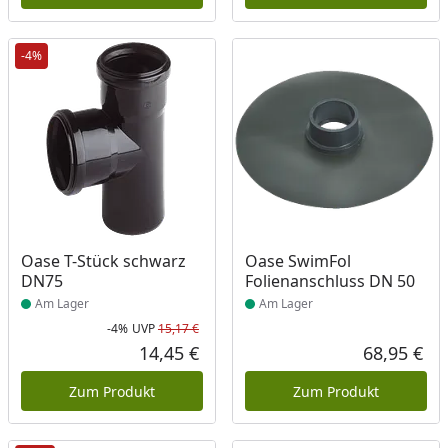
-4%
Produkt am Lager
Produkt am Lager
Oase T-Stück schwarz
Oase SwimFol
DN75
Folienanschluss DN 50
Am Lager
Am Lager
-4%
UVP
15,17 €
Rabatt in Prozent
Ursprünglicher Preis
14,45 €
68,95 €
Aktueller Preis
Akt
Zum Produkt
Zum Produkt