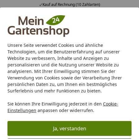
Kauf auf Rechnung (10 Zahlarten)
Alle Produkte
Mein Konto
Wunschl
Ein
4,83
/ 5
Suchen
Unsere Seite verwendet Cookies und ähnliche
Technologien, um die Benutzererfahrung auf unserer
Karibu Pools inkl. gratis Sandfilteranlage & Pool-
Website zu verbessern, Inhalte und Anzeigen zu
Starterset (Gesamtwert bis 468,99€)
personalisieren und die Nutzung unserer Website zu
analysieren. Mit Ihrer Einwilligung stimmen Sie der
Verwendung von Cookies sowie der Verarbeitung Ihrer
Freizeit
Teichtechnik
Teichbau
Zubehör für Teichbau
persönlichen Daten zu, um Ihnen ein bestmögliches
Startseite
Surferlebnis und mehr Funktionen zu bieten.
Zubehör für Teichbau
Sie können Ihre Einwilligung jederzeit in den
Cookie-
Einstellungen
anpassen oder widerrufen.
Ihre Artikelübersicht
Ja, verstanden
Kategorien