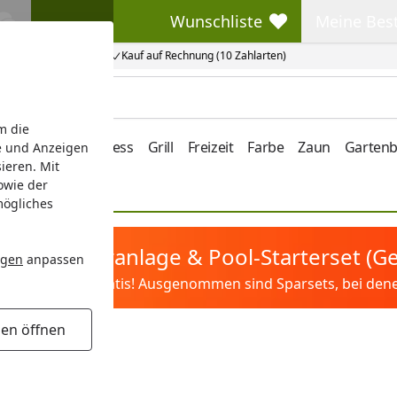
Wunschliste
Meine Bes
Wunschliste
Meine Beste
Kauf auf Rechnung (10 Zahlarten)
m die
e/Vordach
Wellness
Grill
Freizeit
Farbe
Zaun
Garten
e und Anzeigen
ieren. Mit
owie der
mögliches
tis Sandfilteranlage & Pool-Starterset (
ngen
anpassen
ilter&Pflege gratis! Ausgenommen sind Sparsets, bei denen 
gen öffnen