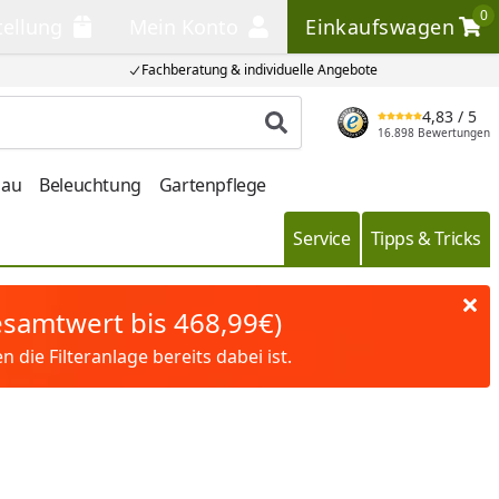
0
tellung
Mein Konto
Einkaufswagen
llung
Mein Konto
Einkaufswagen
Fachberatung & individuelle Angebote
4,83
/ 5
Produkt suchen
16.898 Bewertungen
bau
Beleuchtung
Gartenpflege
Service
Tipps & Tricks
Gesamtwert bis 468,99€)
die Filteranlage bereits dabei ist.