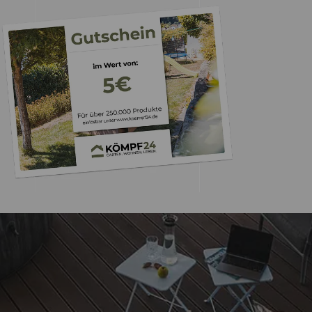
Trusted Shops
„Das Preis/Leistung
war gut