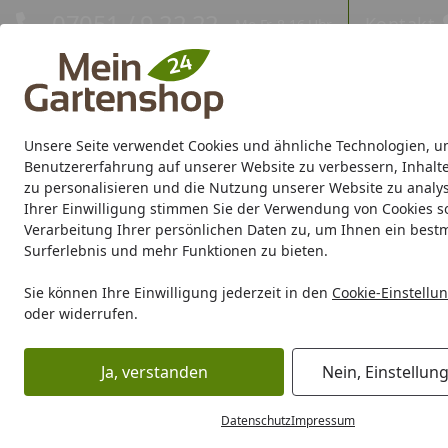
Hotline
07051 / 9 22 22
Kontakt
Mo-Fr. 8-16 Uhr
Kontakt
Eigene Montage-Teams
Unsere Seite verwendet Cookies und ähnliche Technologien, u
Gartenhaus
Gerätehaus
Gewächshaus
Carport/Garag
Benutzererfahrung auf unserer Website zu verbessern, Inhalt
zu personalisieren und die Nutzung unserer Website zu analys
Ihrer Einwilligung stimmen Sie der Verwendung von Cookies s
Marken
Sale %
Verarbeitung Ihrer persönlichen Daten zu, um Ihnen ein best
Surferlebnis und mehr Funktionen zu bieten.
Karibu Pools inkl. gra
Sie können Ihre Einwilligung jederzeit in den
Cookie-Einstellu
oder widerrufen.
Dein Traumpool im Sorglos-Paket: F
Ja, verstanden
Nein, Einstellun
Zaun
Sichtschutz
Kunststoff
T&J ELDORADO
Startseite
T&J ELDORADO
Datenschutz
Impressum