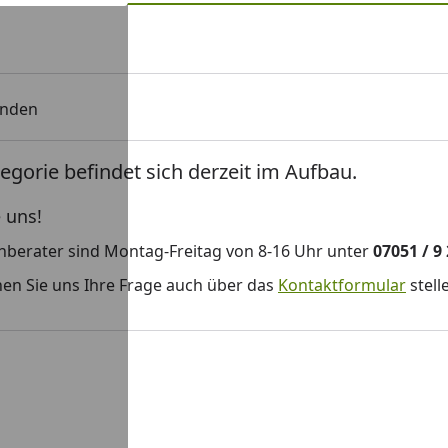
unden
egorie befindet sich derzeit im Aufbau.
 uns!
hberater sind Montag-Freitag von 8-16 Uhr unter
07051 / 9
en Sie uns Ihre Frage auch über das
Kontaktformular
stell