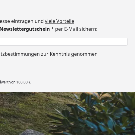
dresse eintragen und
viele Vorteile
€ Newslettergutschein
* per E-Mail sichern:
h
utzbestimmungen
zur Kenntnis genommen
lwert von 100,00 €