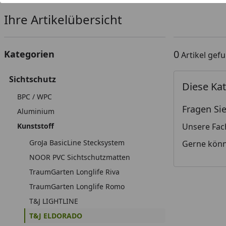
Ihre Artikelübersicht
0
Kategorien
Artikel gef
Sichtschutz
Diese Kat
BPC / WPC
Fragen Sie
Aluminium
Kunststoff
Unsere Fac
GroJa BasicLine Stecksystem
Gerne könn
NOOR PVC Sichtschutzmatten
TraumGarten Longlife Riva
TraumGarten Longlife Romo
T&J LIGHTLINE
T&J ELDORADO