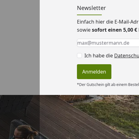
Newsletter
Einfach hier die E-Mail-A
sowie
sofort einen 5,00 
Keine Eingabe erforderlic
Eingabe erforderlich
E-Mail *
Ich habe die
Datensch
Anmelden
*Der Gutschein gilt ab einem Bestel
Versand
sverhältnis
“