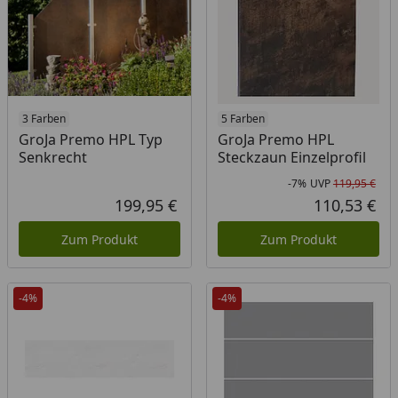
3 Farben
5 Farben
GroJa Premo HPL Typ
GroJa Premo HPL
Senkrecht
Steckzaun Einzelprofil
-7%
UVP
119,95 €
Rab
Urs
199,95 €
110,53 €
Aktueller Preis
Akt
Zum Produkt
Zum Produkt
-4%
-4%