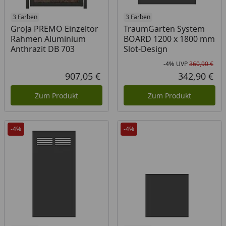
3 Farben
3 Farben
GroJa PREMO Einzeltor
TraumGarten System
Rahmen Aluminium
BOARD 1200 x 1800 mm
Anthrazit DB 703
Slot-Design
-4%
UVP
360,90 €
Rab
Urs
907,05 €
342,90 €
Aktueller Preis
Akt
Zum Produkt
Zum Produkt
-4%
-4%