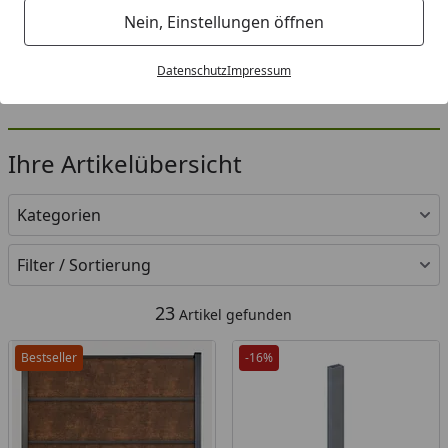
Marke GroJa
Kra
Nein, Einstellungen öffnen
Farbe Uni Grau,
UV
Holzoptik, Rostoptik
Ve
Datenschutz
Impressum
UV-Schutz
Au
Ihre Artikelübersicht
Kategorien
Filter / Sortierung
23
Artikel gefunden
Bestseller
-16%