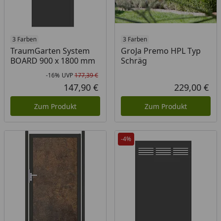
3 Farben
3 Farben
TraumGarten System
GroJa Premo HPL Typ
BOARD 900 x 1800 mm
Schräg
-16%
UVP
177,39 €
Rabatt in Prozent
Ursprünglicher Preis
147,90 €
229,00 €
Aktueller Preis
Akt
Zum Produkt
Zum Produkt
-4%