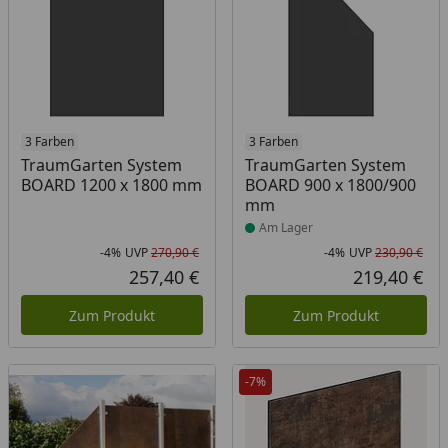
3 Farben
Produkt am Lager
3 Farben
TraumGarten System
TraumGarten System
BOARD 1200 x 1800 mm
BOARD 900 x 1800/900
mm
Am Lager
-4%
UVP
270,90 €
-4%
UVP
230,90 €
Rabatt in Prozent
Ursprünglicher Preis
Rab
Urs
257,40 €
219,40 €
Aktueller Preis
Akt
Zum Produkt
Zum Produkt
-7%