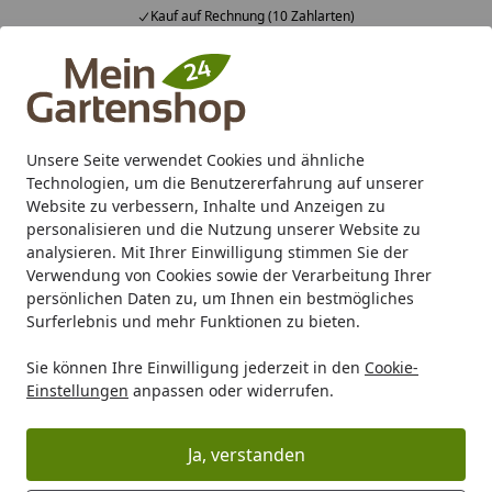
Kauf auf Rechnung (10 Zahlarten)
Alle Produkte
Mein Konto
Wunschl
Ein
4,83
/ 5
Suchen
Unsere Seite verwendet Cookies und ähnliche
Technologien, um die Benutzererfahrung auf unserer
Karibu Pools inkl. gratis Sandfilteranlage & Pool-
Website zu verbessern, Inhalte und Anzeigen zu
Starterset (Gesamtwert bis 468,99€)
personalisieren und die Nutzung unserer Website zu
analysieren. Mit Ihrer Einwilligung stimmen Sie der
Verwendung von Cookies sowie der Verarbeitung Ihrer
Zaun
Sichtschutz
HPL
persönlichen Daten zu, um Ihnen ein bestmögliches
Startseite
Surferlebnis und mehr Funktionen zu bieten.
HPL
Sie können Ihre Einwilligung jederzeit in den
Cookie-
Einstellungen
anpassen oder widerrufen.
Wählen Sie Ihre Wunschkategorie
GroJa Premo
Fiberdeck BOSTO
Ja, verstanden
GroJa Premo
Fiberdeck BOST