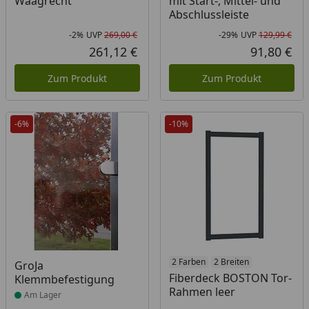
Waagrecht
mit Start-, Mittel- und
Abschlussleiste
-2%
UVP
269,00 €
-29%
UVP
129,99 €
Rabatt in Prozent
Ursprünglicher Preis
Rab
Urs
261,12 €
91,80 €
Aktueller Preis
Akt
Zum Produkt
Zum Produkt
-6%
-10%
Produkt am Lager
2 Farben
2 Breiten
GroJa
Fiberdeck BOSTON Tor-
Klemmbefestigung
Rahmen leer
Am Lager