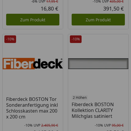
-6%
UVP
17,95 €
-10%
UVP
435,00 €
Rabatt in Prozent
Ursprünglicher Preis
Rab
Urs
16,80 €
391,50 €
Aktueller Preis
Akt
Zum Produkt
Zum Produkt
-10%
-10%
2 Höhen
Fiberdeck BOSTON Tor
Fiberdeck BOSTON
Sonderanfertigung inkl
Kollektion CLARITY
Schlosskasten max 200
Milchglas satiniert
x 200 cm
-10%
UVP
2.405,90 €
-10%
UVP
95,00 €
Rabatt in Prozent
Ursprünglicher Preis
Rab
Urs