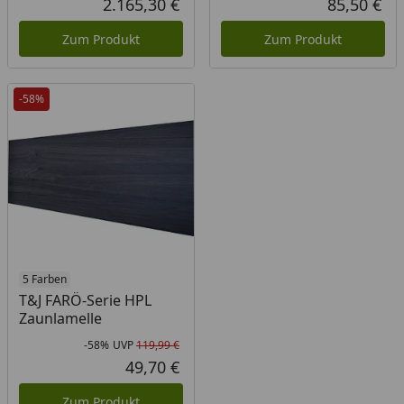
2.165,30 €
85,50 €
Aktueller Preis
Akt
Zum Produkt
Zum Produkt
-58%
5 Farben
T&J FARÖ-Serie HPL
Zaunlamelle
-58%
UVP
119,99 €
Rabatt in Prozent
Ursprünglicher Preis
49,70 €
Aktueller Preis
Zum Produkt