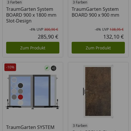
3 Farben
3 Farben
TraumGarten System
TraumGarten System
BOARD 900 x 1800 mm
BOARD 900 x 900 mm
Slot-Design
-4%
UVP
300,90 €
-4%
UVP
138,95 €
Rabatt in Prozent
Ursprünglicher Preis
Rab
Urs
285,90 €
132,10 €
Aktueller Preis
Akt
Zum Produkt
Zum Produkt
-10%
3 Farben
TraumGarten SYSTEM