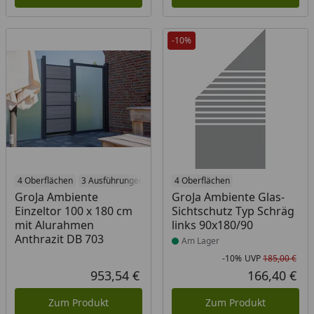
-10%
4 Oberflächen
3 Ausführungen
Produkt am Lager
4 Oberflächen
GroJa Ambiente
GroJa Ambiente Glas-
Einzeltor 100 x 180 cm
Sichtschutz Typ Schräg
mit Alurahmen
links 90x180/90
Anthrazit DB 703
Am Lager
-10%
UVP
185,00 €
Rab
Urs
953,54 €
166,40 €
Aktueller Preis
Akt
Zum Produkt
Zum Produkt