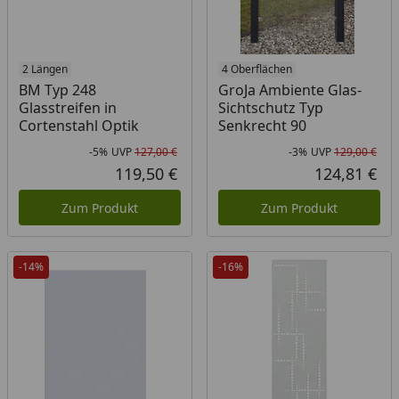
2 Längen
4 Oberflächen
BM Typ 248
GroJa Ambiente Glas-
Glasstreifen in
Sichtschutz Typ
Cortenstahl Optik
Senkrecht 90
-5%
UVP
127,00 €
-3%
UVP
129,00 €
Rabatt in Prozent
Ursprünglicher Preis
Rab
Urs
119,50 €
124,81 €
Aktueller Preis
Akt
Zum Produkt
Zum Produkt
-14%
-16%