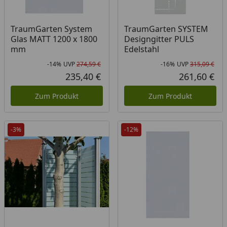
TraumGarten System
TraumGarten SYSTEM
Glas MATT 1200 x 1800
Designgitter PULS
mm
Edelstahl
-14%
UVP
274,59 €
-16%
UVP
315,09 €
Rabatt in Prozent
Ursprünglicher Preis
Rab
Urs
235,40 €
261,60 €
Aktueller Preis
Akt
Zum Produkt
Zum Produkt
-3%
-12%