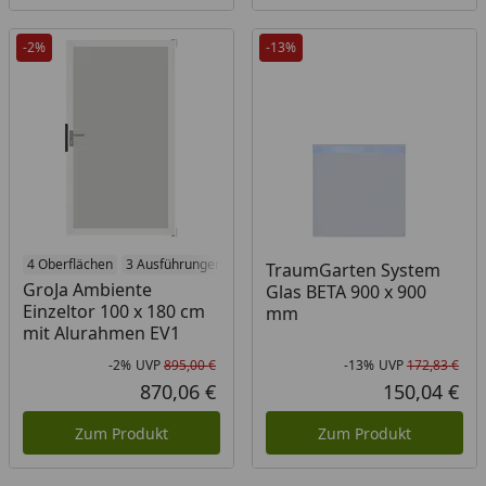
-2%
-13%
4 Oberflächen
3 Ausführungen
TraumGarten System
GroJa Ambiente
Glas BETA 900 x 900
Einzeltor 100 x 180 cm
mm
mit Alurahmen EV1
-2%
UVP
895,00 €
-13%
UVP
172,83 €
Rabatt in Prozent
Ursprünglicher Preis
Rab
Urs
870,06 €
150,04 €
Aktueller Preis
Akt
Zum Produkt
Zum Produkt