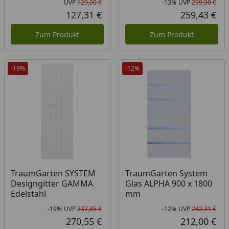
UVP
129,00 €
-13%
UVP
299,90 €
Ursprünglicher Preis
Rab
Urs
127,31 €
259,43 €
Aktueller Preis
Akt
Zum Produkt
Zum Produkt
-19%
-12%
TraumGarten SYSTEM
TraumGarten System
Designgitter GAMMA
Glas ALPHA 900 x 1800
Edelstahl
mm
-19%
UVP
337,85 €
-12%
UVP
242,31 €
Rabatt in Prozent
Ursprünglicher Preis
Rab
Urs
270,55 €
212,00 €
Aktueller Preis
Akt