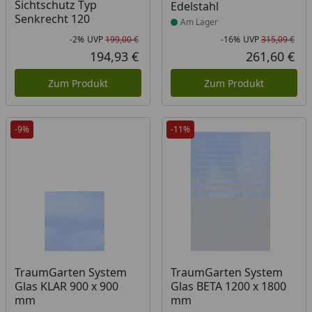
Sichtschutz Typ
Edelstahl
Senkrecht 120
Am Lager
-2%
UVP
199,00 €
-16%
UVP
315,09 €
Rabatt in Prozent
Ursprünglicher Preis
Rab
Urs
194,93 €
261,60 €
Aktueller Preis
Akt
Zum Produkt
Zum Produkt
-9%
-11%
Produkt am Lager
TraumGarten System
TraumGarten System
Glas KLAR 900 x 900
Glas BETA 1200 x 1800
mm
mm