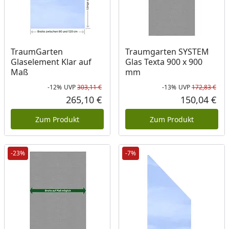
TraumGarten
Traumgarten SYSTEM
Glaselement Klar auf
Glas Texta 900 x 900
Maß
mm
-12%
UVP
303,11 €
-13%
UVP
172,83 €
Rabatt in Prozent
Ursprünglicher Preis
Rab
Urs
265,10 €
150,04 €
Aktueller Preis
Akt
Zum Produkt
Zum Produkt
-23%
-7%