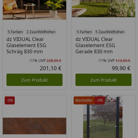
5 Farben
2 Zaunfeldhöhen
5 Farben
5 Zaunfeldhöhen
dz VIDUAL Clear
dz VIDUAL Clear
Glaselement ESG
Glaselement ESG
Schräg 830 mm
Gerade 830 mm
-11%
UVP
228,50 €
-11%
UVP
113,50 €
Rabatt in Prozent
Ursprünglicher Preis
Rab
Urs
201,10 €
99,90 €
Aktueller Preis
Akt
Zum Produkt
Zum Produkt
-5%
Bestseller
-3%