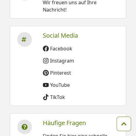
Wir freuen uns auf Ihre
Nachricht!
Social Media
Facebook
Instagram
Pinterest
YouTube
TikTok
Häufige Fragen
Zum 
Finden Sie hier eine schnelle