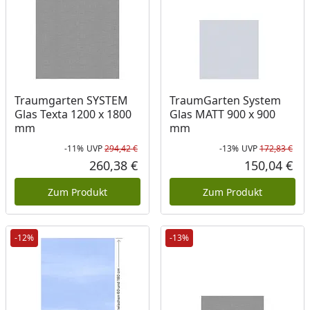
Traumgarten SYSTEM
TraumGarten System
Glas Texta 1200 x 1800
Glas MATT 900 x 900
mm
mm
-11%
UVP
294,42 €
-13%
UVP
172,83 €
Rabatt in Prozent
Ursprünglicher Preis
Rab
Urs
260,38 €
150,04 €
Aktueller Preis
Akt
Zum Produkt
Zum Produkt
-12%
-13%