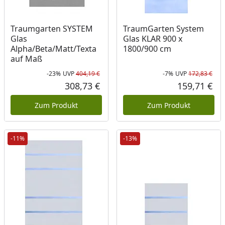
Traumgarten SYSTEM
TraumGarten System
Glas
Glas KLAR 900 x
Alpha/Beta/Matt/Texta
1800/900 cm
auf Maß
-23%
UVP
404,19 €
-7%
UVP
172,83 €
Rabatt in Prozent
Ursprünglicher Preis
Rab
Urs
308,73 €
159,71 €
Aktueller Preis
Akt
Zum Produkt
Zum Produkt
-11%
-13%