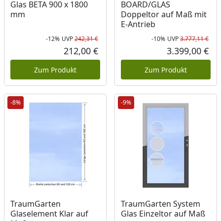
Glas BETA 900 x 1800
BOARD/GLAS
mm
Doppeltor auf Maß mit
E-Antrieb
-12%
UVP
242,31 €
-10%
UVP
3.777,11 €
Rabatt in Prozent
Ursprünglicher Preis
Rab
Urs
212,00 €
3.399,00 €
Aktueller Preis
Akt
Zum Produkt
Zum Produkt
-8%
-9%
TraumGarten
TraumGarten System
Glaselement Klar auf
Glas Einzeltor auf Maß