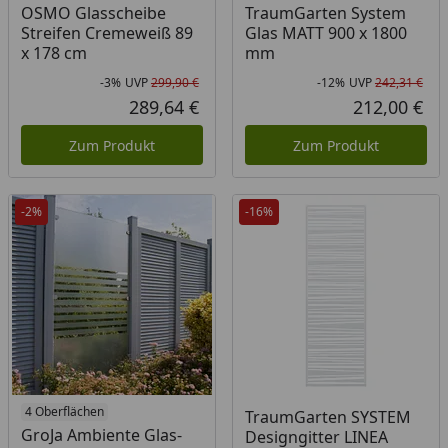
OSMO Glasscheibe
TraumGarten System
Streifen Cremeweiß 89
Glas MATT 900 x 1800
x 178 cm
mm
-3%
UVP
299,90 €
-12%
UVP
242,31 €
Rabatt in Prozent
Ursprünglicher Preis
Rab
Urs
289,64 €
212,00 €
Aktueller Preis
Akt
Zum Produkt
Zum Produkt
-2%
-16%
4 Oberflächen
Produkt am Lager
TraumGarten SYSTEM
GroJa Ambiente Glas-
Designgitter LINEA