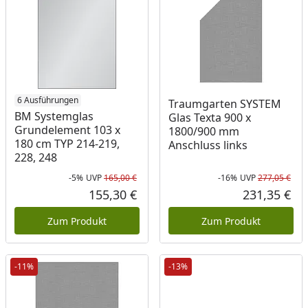
6 Ausführungen
Traumgarten SYSTEM
BM Systemglas
Glas Texta 900 x
Grundelement 103 x
1800/900 mm
180 cm TYP 214-219,
Anschluss links
228, 248
-5%
UVP
165,00 €
-16%
UVP
277,05 €
Rabatt in Prozent
Ursprünglicher Preis
Rab
Urs
155,30 €
231,35 €
Aktueller Preis
Akt
Zum Produkt
Zum Produkt
-11%
-13%