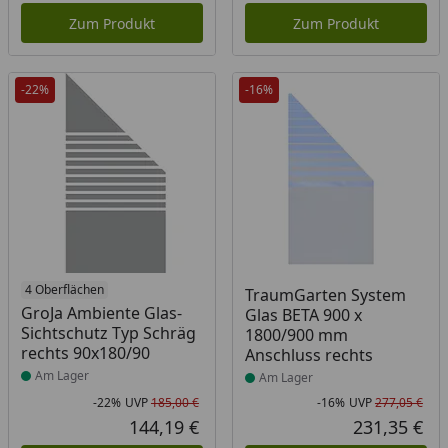
Zum Produkt
Zum Produkt
-22%
-16%
Produkt am Lager
4 Oberflächen
Produkt am Lager
TraumGarten System
GroJa Ambiente Glas-
Glas BETA 900 x
Sichtschutz Typ Schräg
1800/900 mm
rechts 90x180/90
Anschluss rechts
Am Lager
Am Lager
-22%
UVP
185,00 €
-16%
UVP
277,05 €
Rabatt in Prozent
Ursprünglicher Preis
Rab
Urs
144,19 €
231,35 €
Aktueller Preis
Akt