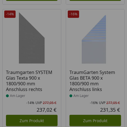
-14%
-16%
Produkt am Lager
Produkt am Lager
Traumgarten SYSTEM
TraumGarten System
Glas Texta 900 x
Glas BETA 900 x
1800/900 mm
1800/900 mm
Anschluss rechts
Anschluss links
Am Lager
Am Lager
-14%
UVP
277,05 €
-16%
UVP
277,05 €
Rabatt in Prozent
Ursprünglicher Preis
Rab
Urs
237,02 €
231,35 €
Aktueller Preis
Akt
Zum Produkt
Zum Produkt