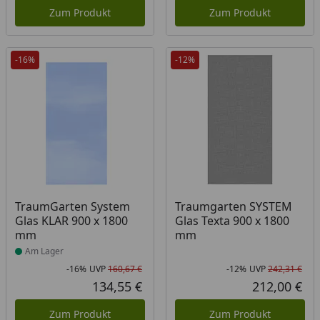
Zum Produkt
Zum Produkt
-16%
-12%
Produkt am Lager
TraumGarten System
Traumgarten SYSTEM
Glas KLAR 900 x 1800
Glas Texta 900 x 1800
mm
mm
Am Lager
-16%
UVP
160,67 €
-12%
UVP
242,31 €
Rabatt in Prozent
Ursprünglicher Preis
Rab
Urs
134,55 €
212,00 €
Aktueller Preis
Akt
Zum Produkt
Zum Produkt