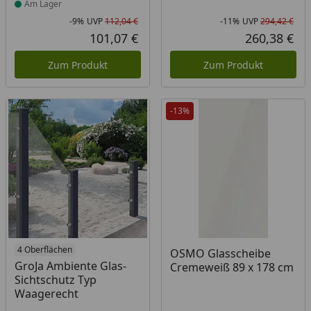
Am Lager
-9%
UVP
112,04 €
-11%
UVP
294,42 €
Rabatt in Prozent
Ursprünglicher Preis
Rab
Urs
101,07 €
260,38 €
Aktueller Preis
Akt
Zum Produkt
Zum Produkt
-13%
4 Oberflächen
OSMO Glasscheibe
GroJa Ambiente Glas-
Cremeweiß 89 x 178 cm
Sichtschutz Typ
Waagerecht