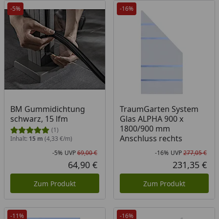
-5%
-16%
BM Gummidichtung
TraumGarten System
schwarz, 15 lfm
Glas ALPHA 900 x
1800/900 mm
(1)
Anschluss rechts
Inhalt:
15 m
(4,33 €/m)
-5%
UVP
69,00 €
-16%
UVP
277,05 €
Rabatt in Prozent
Ursprünglicher Preis
Rab
Urs
64,90 €
231,35 €
Aktueller Preis
Akt
Zum Produkt
Zum Produkt
-11%
-16%