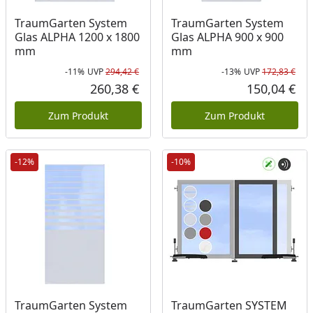
TraumGarten System
TraumGarten System
Glas ALPHA 1200 x 1800
Glas ALPHA 900 x 900
mm
mm
-11%
UVP
294,42 €
-13%
UVP
172,83 €
Rabatt in Prozent
Ursprünglicher Preis
Rab
Urs
260,38 €
150,04 €
Aktueller Preis
Akt
Zum Produkt
Zum Produkt
-12%
-10%
TraumGarten System
TraumGarten SYSTEM