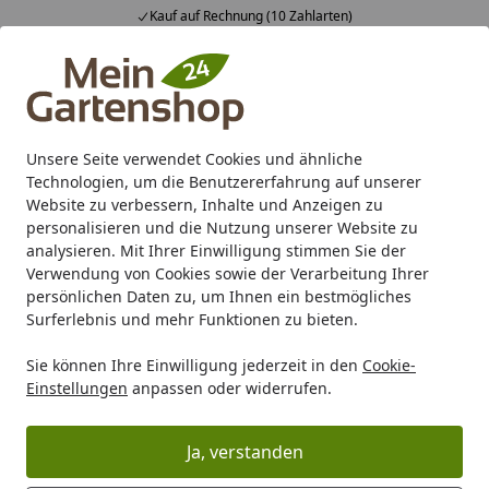
ng (10 Zahlarten)
Fachberatung & i
Alle Produkte
Mein Konto
Wunschl
Ein
4,83
/ 5
Suchen
Unsere Seite verwendet Cookies und ähnliche
Technologien, um die Benutzererfahrung auf unserer
Karibu Pools inkl. gratis Sandfilteranlage & Pool-
Website zu verbessern, Inhalte und Anzeigen zu
Starterset (Gesamtwert bis 468,99€)
personalisieren und die Nutzung unserer Website zu
analysieren. Mit Ihrer Einwilligung stimmen Sie der
Verwendung von Cookies sowie der Verarbeitung Ihrer
Zaun
Sichtschutz
Glas
persönlichen Daten zu, um Ihnen ein bestmögliches
Startseite
Surferlebnis und mehr Funktionen zu bieten.
Glas
Sie können Ihre Einwilligung jederzeit in den
Cookie-
Einstellungen
anpassen oder widerrufen.
Wählen Sie Ihre Wunschkategorie
TraumGarten Serie "Glas Klar"
TraumGarten Serie
Ja, verstanden
TraumGarten Serie "Glas Klar"
TraumGarten Seri