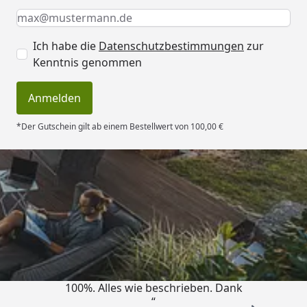
Keine Eingabe erforderlich
Eingabe erforderlich
E-Mail *
Ich habe die
Datenschutzbestimmungen
zur
Kenntnis genommen
Anmelden
*Der Gutschein gilt ab einem Bestellwert von 100,00 €
Trusted Shops
4,83
/ 5
„Super schnell gelifert. Ware passt
100%. Alles wie beschrieben. Dank
“