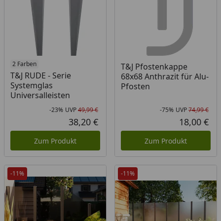
2 Farben
T&J Pfostenkappe
T&J RUDE - Serie
68x68 Anthrazit für Alu-
Systemglas
Pfosten
Universalleisten
-23%
UVP
49,99 €
-75%
UVP
74,99 €
Rabatt in Prozent
Ursprünglicher Preis
Rab
Urs
38,20 €
18,00 €
Aktueller Preis
Akt
Zum Produkt
Zum Produkt
-11%
-11%