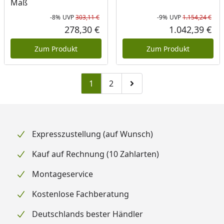
Maß
-8%
UVP
303,11 €
-9%
UVP
1.154,24 €
Rabatt in Prozent
Ursprünglicher Preis
Rab
Urs
278,30 €
1.042,39 €
Aktueller Preis
Akt
Zum Produkt
Zum Produkt
1
2
Zu Seite 2
Zur nächsten Seite
Expresszustellung (auf Wunsch)
Kauf auf Rechnung (10 Zahlarten)
Montageservice
Kostenlose Fachberatung
Deutschlands bester Händler