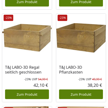
Zum Produkt
Zum Produkt
-23%
-23%
T&J LABO-3D Regal
T&J LABO-3D
seitlich geschlossen
Pflanzkasten
-23%
UVP
54,99 €
-23%
UVP
49,99 €
Rabatt in Prozent
Ursprünglicher Preis
Rab
Urs
42,10 €
38,20 €
Aktueller Preis
Akt
Zum Produkt
Zum Produkt