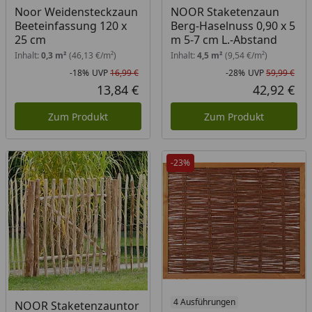
Noor Weidensteckzaun
NOOR Staketenzaun
Beeteinfassung 120 x
Berg-Haselnuss 0,90 x 5
25 cm
m 5-7 cm L.-Abstand
Inhalt:
0,3 m²
(46,13 €/m²)
Inhalt:
4,5 m²
(9,54 €/m²)
-18%
UVP
16,99 €
-28%
UVP
59,99 €
Rabatt in Prozent
Ursprünglicher Preis
Rab
Urs
13,84 €
42,92 €
Aktueller Preis
Akt
Zum Produkt
Zum Produkt
-23%
4 Ausführungen
NOOR Staketenzauntor