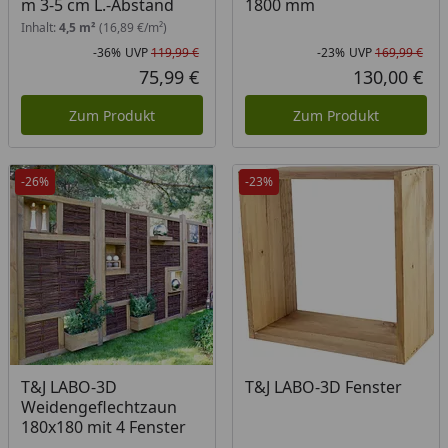
m 3-5 cm L.-Abstand
1800 mm
Inhalt:
4,5 m²
(16,89 €/m²)
-36%
UVP
119,99 €
-23%
UVP
169,99 €
Rabatt in Prozent
Ursprünglicher Preis
Rab
Urs
75,99 €
130,00 €
Aktueller Preis
Akt
Zum Produkt
Zum Produkt
-26%
-23%
T&J LABO-3D
T&J LABO-3D Fenster
Weidengeflechtzaun
180x180 mit 4 Fenster