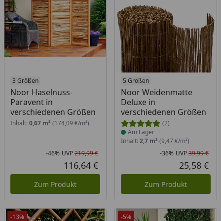
3 Größen
Produkt am Lager
5 Größen
Noor Haselnuss-
Noor Weidenmatte
Paravent in
Deluxe in
verschiedenen Größen
verschiedenen Größen
Inhalt:
0,67 m²
(174,09 €/m²)
(2)
Am Lager
Inhalt:
2,7 m²
(9,47 €/m²)
-46%
UVP
219,99 €
-36%
UVP
39,99 €
Rabatt in Prozent
Ursprünglicher Preis
Rab
Urs
116,64 €
25,58 €
Aktueller Preis
Akt
Zum Produkt
Zum Produkt
-13%
-5%