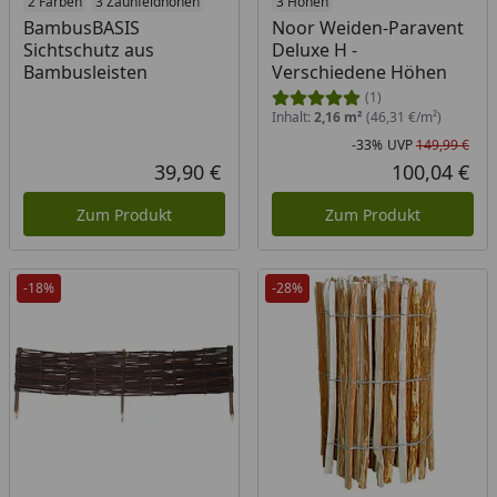
2 Farben
3 Zaunfeldhöhen
3 Höhen
BambusBASIS
Noor Weiden-Paravent
Sichtschutz aus
Deluxe H -
Bambusleisten
Verschiedene Höhen
(1)
Inhalt:
2,16 m²
(46,31 €/m²)
-33%
UVP
149,99 €
Rab
Urs
39,90 €
100,04 €
Aktueller Preis
Akt
Zum Produkt
Zum Produkt
-18%
-28%