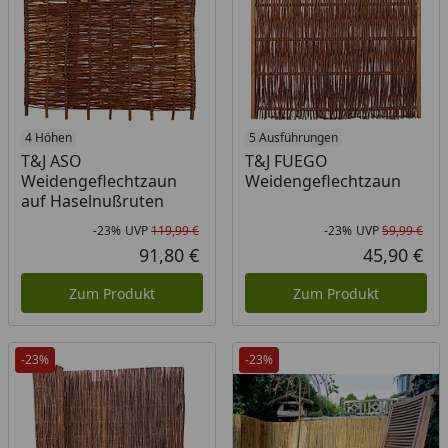
4 Höhen
5 Ausführungen
T&J ASO
T&J FUEGO
Weidengeflechtzaun
Weidengeflechtzaun
auf Haselnußruten
-23%
UVP
119,99 €
-23%
UVP
59,99 €
Rabatt in Prozent
Ursprünglicher Preis
Rab
Urs
91,80 €
45,90 €
Aktueller Preis
Akt
Zum Produkt
Zum Produkt
-23%
-23%