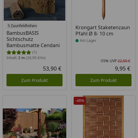
5 Zaunfeldhöhen
Produkt am Lager
Krongart Staketenzaun
BambusBASIS
Pfahl Ø 8- 10 cm
Sichtschutz
Am Lager
Bambusmatte Cendani
(1)
Inhalt:
2 m
(26,95 €/m)
-55%
UVP
22,50 €
Rab
Urs
53,90 €
9,95 €
Aktueller Preis
Akt
Zum Produkt
Zum Produkt
-48%