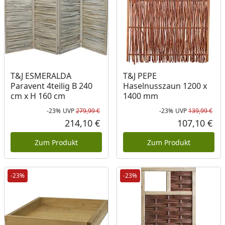
T&J ESMERALDA
T&J PEPE
Paravent 4teilig B 240
Haselnusszaun 1200 x
cm x H 160 cm
1400 mm
-23%
UVP
279,99 €
-23%
UVP
139,99 €
Rabatt in Prozent
Ursprünglicher Preis
Rab
Urs
214,10 €
107,10 €
Aktueller Preis
Akt
Zum Produkt
Zum Produkt
-23%
-23%