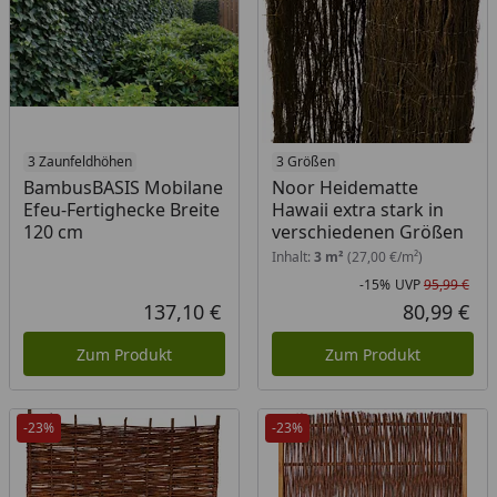
3 Zaunfeldhöhen
3 Größen
BambusBASIS Mobilane
Noor Heidematte
Efeu-Fertighecke Breite
Hawaii extra stark in
120 cm
verschiedenen Größen
Inhalt:
3 m²
(27,00 €/m²)
-15%
UVP
95,99 €
Rab
Urs
137,10 €
80,99 €
Aktueller Preis
Akt
Zum Produkt
Zum Produkt
-23%
-23%