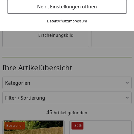
Bambus, Weide & co
Nein, Einstellungen öffnen
Rollmatten von
verschiedenen
Datenschutz
Impressum
Herstellern
Natürliches
Erscheinungsbild
Ihre Artikelübersicht
Kategorien
Filter / Sortierung
45
Artikel gefunden
Bestseller
-35%