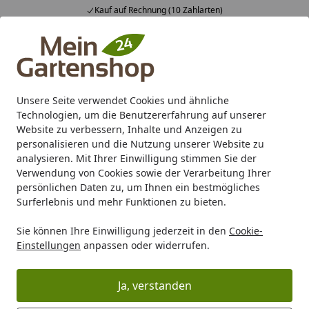
Fachberatung & individuelle Angebote
Alle Produkte
Mein Konto
Wunschl
Ein
4,83
/ 5
Suchen
Unsere Seite verwendet Cookies und ähnliche
Technologien, um die Benutzererfahrung auf unserer
Karibu Pools inkl. gratis Sandfilteranlage & Pool-
Website zu verbessern, Inhalte und Anzeigen zu
Starterset (Gesamtwert bis 468,99€)
personalisieren und die Nutzung unserer Website zu
analysieren. Mit Ihrer Einwilligung stimmen Sie der
Verwendung von Cookies sowie der Verarbeitung Ihrer
Zaun
Sichtschutz
Natürlicher Sichtschutz
persönlichen Daten zu, um Ihnen ein bestmögliches
Startseite
Surferlebnis und mehr Funktionen zu bieten.
Natürlicher Sichtschutz
Sie können Ihre Einwilligung jederzeit in den
Cookie-
Einstellungen
anpassen oder widerrufen.
Wählen Sie Ihre Wunschkategorie
Sichtschutzmatten
Staketenzaun
Ja, verstanden
Sichtschutzmatten
Staketenzaun