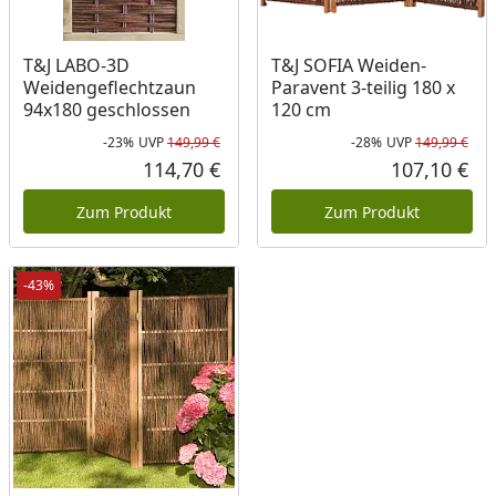
T&J LABO-3D
T&J SOFIA Weiden-
Weidengeflechtzaun
Paravent 3-teilig 180 x
94x180 geschlossen
120 cm
-23%
UVP
149,99 €
-28%
UVP
149,99 €
Rabatt in Prozent
Ursprünglicher Preis
Rab
Urs
114,70 €
107,10 €
Aktueller Preis
Akt
Zum Produkt
Zum Produkt
-43%