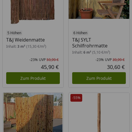
5 Höhen
6 Höhen
T&J Weidenmatte
T&J SYLT
Schilfrohrmatte
Inhalt:
3 m²
(15,30 €/m²)
Inhalt:
6 m²
(5,10 €/m²)
-23%
UVP
59,99 €
-23%
UVP
39,99 €
Rabatt in Prozent
Ursprünglicher Preis
Rab
Urs
45,90 €
30,60 €
Aktueller Preis
Akt
Zum Produkt
Zum Produkt
-55%