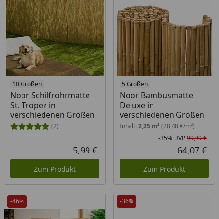
10 Größen
5 Größen
Noor Schilfrohrmatte
Noor Bambusmatte
St. Tropez in
Deluxe in
verschiedenen Größen
verschiedenen Größen
(2)
Inhalt:
2,25 m²
(28,48 €/m²)
-35%
UVP
99,99 €
Rab
Urs
5,99 €
64,07 €
Aktueller Preis
Akt
Zum Produkt
Zum Produkt
-46%
-36%