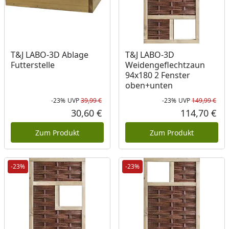
T&J LABO-3D Ablage
T&J LABO-3D
Futterstelle
Weidengeflechtzaun
94x180 2 Fenster
oben+unten
-23%
UVP
39,99 €
-23%
UVP
149,99 €
Rabatt in Prozent
Ursprünglicher Preis
Rab
Urs
30,60 €
114,70 €
Aktueller Preis
Akt
Zum Produkt
Zum Produkt
-23%
-23%