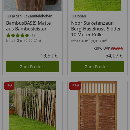
2 Farben
2 Zaunfeldhöhen
3 Höhen
BambusBASIS Matte
Noor Staketenzaun
aus Bambusleisten
Berg-Haselnuss 5 oder
10 Meter Rolle
(1)
Inhalt:
2 m
(6,95 €/m)
Inhalt:
6 m²
(9,01 €/m²)
-39%
UVP
89,99 €
Rab
Urs
13,90 €
54,07 €
Aktueller Preis
Akt
Zum Produkt
Zum Produkt
-3%
-23%