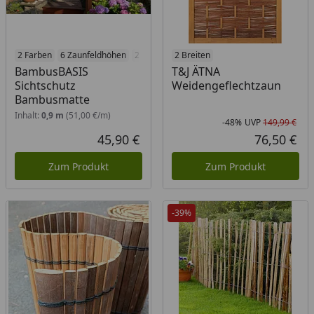
2 Farben
6 Zaunfeldhöhen
2 Breiten
2 Breiten
BambusBASIS
T&J ÄTNA
Sichtschutz
Weidengeflechtzaun
Bambusmatte
Inhalt:
0,9 m
(51,00 €/m)
-48%
UVP
149,99 €
Rab
Urs
45,90 €
76,50 €
Aktueller Preis
Akt
Zum Produkt
Zum Produkt
-39%