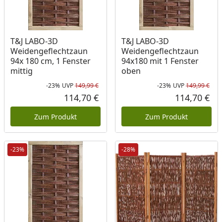
T&J LABO-3D
T&J LABO-3D
Weidengeflechtzaun
Weidengeflechtzaun
94x 180 cm, 1 Fenster
94x180 mit 1 Fenster
mittig
oben
-23%
UVP
149,99 €
-23%
UVP
149,99 €
Rabatt in Prozent
Ursprünglicher Preis
Rab
Urs
114,70 €
114,70 €
Aktueller Preis
Akt
Zum Produkt
Zum Produkt
-23%
-28%