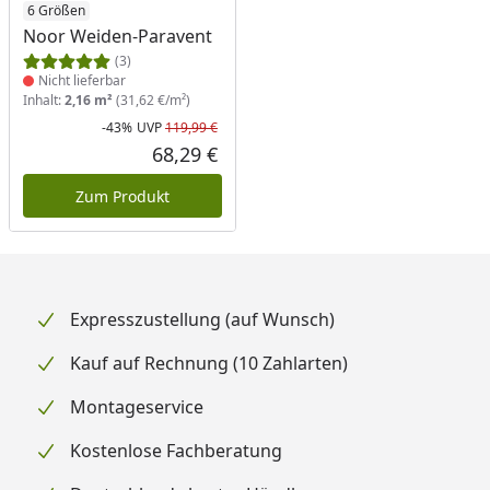
Produkt nicht lieferbar
6 Größen
Noor Weiden-Paravent
(3)
Nicht lieferbar
Inhalt:
2,16 m²
(31,62 €/m²)
-43%
UVP
119,99 €
Rabatt in Prozent
Ursprünglicher Preis
68,29 €
Aktueller Preis
Zum Produkt
Expresszustellung (auf Wunsch)
Kauf auf Rechnung (10 Zahlarten)
Montageservice
Kostenlose Fachberatung