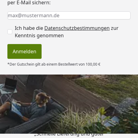
per E-Mail sichern:
Keine Eingabe erforderlich
Eingabe erforderlich
E-Mail *
Ich habe die
Datenschutzbestimmungen
zur
Kenntnis genommen
Anmelden
*Der Gutschein gilt ab einem Bestellwert von 100,00 €
Trusted Shops
4,83
/ 5
„Schnelle Lieferung und guter