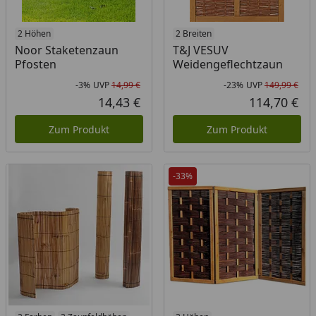
2 Höhen
2 Breiten
Noor Staketenzaun
T&J VESUV
Pfosten
Weidengeflechtzaun
-3%
UVP
14,99 €
-23%
UVP
149,99 €
Rabatt in Prozent
Ursprünglicher Preis
Rab
Urs
14,43 €
114,70 €
Aktueller Preis
Akt
Zum Produkt
Zum Produkt
-33%