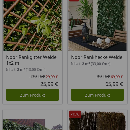
Noor Rankgitter Weide
Noor Rankhecke Weide
1x2 m
Inhalt:
2 m²
(33,00 €/m²)
Inhalt:
2 m²
(13,00 €/m²)
-13%
UVP
29,99 €
-5%
UVP
69,99 €
Rabatt in Prozent
Ursprünglicher Preis
Rab
Urs
25,99 €
65,99 €
Aktueller Preis
Akt
Zum Produkt
Zum Produkt
-15%