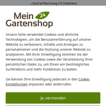
Kauf auf Rechnung (10 Zahlarten)
Alle Produkte
Mein Konto
Wunschl
Ein
4,83
/ 5
Suchen
Unsere Seite verwendet Cookies und ähnliche
Technologien, um die Benutzererfahrung auf unserer
Karibu Pools inkl. gratis Sandfilteranlage & Pool-
Website zu verbessern, Inhalte und Anzeigen zu
Starterset (Gesamtwert bis 468,99€)
personalisieren und die Nutzung unserer Website zu
analysieren. Mit Ihrer Einwilligung stimmen Sie der
Verwendung von Cookies sowie der Verarbeitung Ihrer
Zaun
Sichtschutz
Holz
T&J
T&J FORTIS
persönlichen Daten zu, um Ihnen ein bestmögliches
Startseite
Surferlebnis und mehr Funktionen zu bieten.
T&J FORTIS
Sie können Ihre Einwilligung jederzeit in den
Cookie-
Einstellungen
anpassen oder widerrufen.
Ihre Artikelübersicht
Ja, verstanden
Kategorien