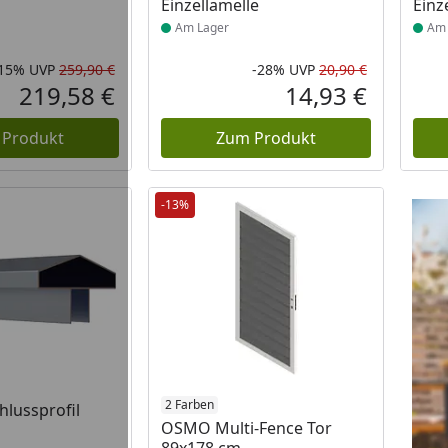
Einzellamelle
Einz
Am Lager
Am 
-15%
UVP
259,90 €
-28%
UVP
20,90 €
Rabatt in Prozent
Ursprünglicher Preis
Rabatt in 
Ursprüngli
219,58 €
14,93 €
Aktueller Preis
Aktueller P
 Produkt
Zum Produkt
-13%
2 Farben
lussprofil
OSMO Multi-Fence Tor