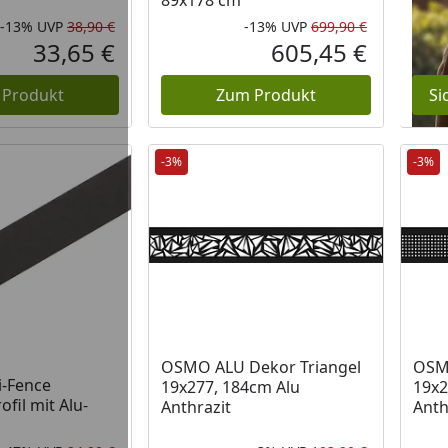
89x178 cm
-13%
UVP
38,90 €
-13%
UVP
699,90 €
Rabatt in Prozent
Ursprünglicher Preis
Rabatt in 
Ursprüngli
33,65 €
605,45 €
Aktueller Preis
Aktueller P
 Produkt
Zum Produkt
Si
-3%
-3%
OSMO ALU Dekor Triangel
OSM
-Fence
19x277, 184cm Alu
19x2
fil mit Alu-
Anthrazit
Anth