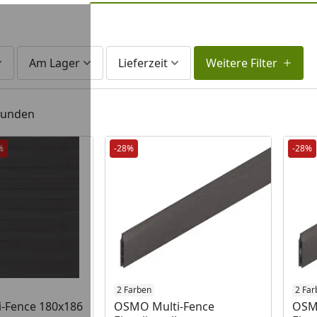
Am Lager
Lieferzeit
Weitere Filter
efunden
%
-28%
-28%
 Lager
Produkt am Lager
2 Farben
Prod
2 Far
-Fence 180x186
OSMO Multi-Fence
OSM