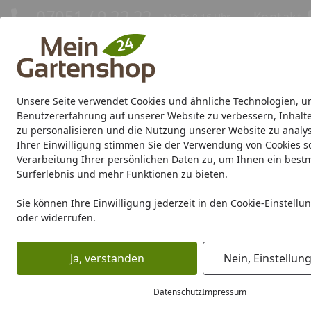
Hotline
07051 / 9 22 22
Kontakt
Mo-Fr. 8-16 Uhr
Kontakt
Eigene Montage-Teams
Unsere Seite verwendet Cookies und ähnliche Technologien, u
Gartenhaus
Gerätehaus
Gewächshaus
Carport/Garag
Benutzererfahrung auf unserer Website zu verbessern, Inhalt
zu personalisieren und die Nutzung unserer Website zu analys
Ihrer Einwilligung stimmen Sie der Verwendung von Cookies s
Marken
Sale %
Verarbeitung Ihrer persönlichen Daten zu, um Ihnen ein best
Surferlebnis und mehr Funktionen zu bieten.
Karibu Pools inkl. gra
Sie können Ihre Einwilligung jederzeit in den
Cookie-Einstellu
oder widerrufen.
Dein Traumpool im Sorglos-Paket: F
Ja, verstanden
Nein, Einstellun
Zaun
Sichtschutz
BPC / WPC
OSMO Multi-Fence
Startseite
OSMO Multi-Fence
Datenschutz
Impressum