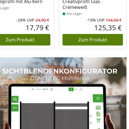
elprofil mit Alu-Kern
Creativprofil Glas
Cremeweiß
Lager
Am Lager
-28%
UVP
24,90 €
-19%
UVP
154,90 €
Prozent
cher Preis
Rabatt in Prozent
Ursprünglicher Preis
Rab
Urs
17,79 €
125,35 €
reis
Aktueller Preis
Akt
Zum Produkt
Zum Produkt