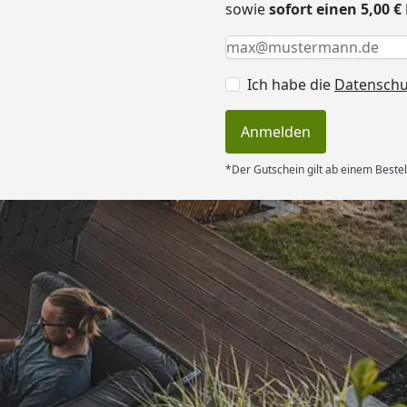
sowie
sofort einen 5,00 
Keine Eingabe erforderlic
Eingabe erforderlich
E-Mail *
Ich habe die
Datensch
Anmelden
*Der Gutschein gilt ab einem Bestel
Versand
g und guter
6