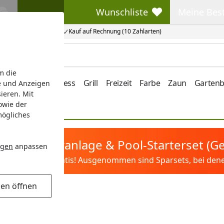
Wunschliste
Meine Bes
Wunschliste
Meine Beste
Kauf auf Rechnung (10 Zahlarten)
m die
e/Vordach
Wellness
Grill
Freizeit
Farbe
Zaun
Garten
e und Anzeigen
ieren. Mit
owie der
mögliches
tis Sandfilteranlage & Pool-Starterset (
ngen
anpassen
ilter&Pflege gratis! Ausgenommen sind Sparsets, bei denen 
gen öffnen