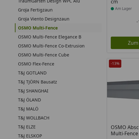
TraumGarten Design WPC Alu
cm
Am Lager
GroJa Fertigzaun
GroJa Viento Designzaun
OSMO Multi-Fence
OSMO Multi-Fence Elegance B
Zum
OSMO Multi-Fence Co-Extrusion
OSMO Multi-Fence Cube
OSMO Flex-Fence
-13%
T&J GOTLAND
T&J TJÖRN Bausatz
T&J SHANGHAI
T&J ÖLAND
T&J MALÖ
T&J WOLLBACH
T&J ELZE
OSMO Absch
Multi-Fence
T&J ELSKOP