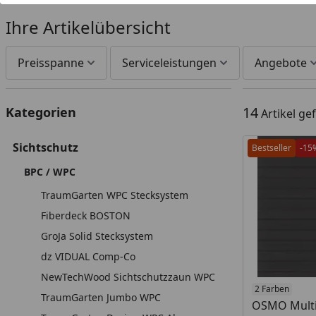
Ihre Artikelübersicht
Preisspanne
Serviceleistungen
Angebote
14
Kategorien
Artikel g
Sichtschutz
Bestseller
-15
BPC / WPC
TraumGarten WPC Stecksystem
Fiberdeck BOSTON
GroJa Solid Stecksystem
dz VIDUAL Comp-Co
NewTechWood Sichtschutzzaun WPC
Produkt am
2 Farben
TraumGarten Jumbo WPC
OSMO Multi