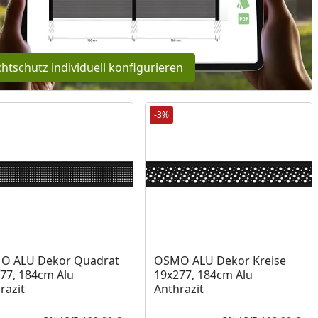
Prozent
cher Preis
reis
chtschutz individuell konfigurieren
-3%
O ALU Dekor Quadrat
OSMO ALU Dekor Kreise
77, 184cm Alu
19x277, 184cm Alu
razit
Anthrazit