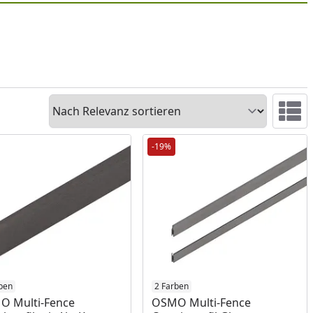
Sortieren
Ansicht 
-19%
ukt am Lager
ben
Produkt am Lager
2 Farben
O Multi-Fence
OSMO Multi-Fence