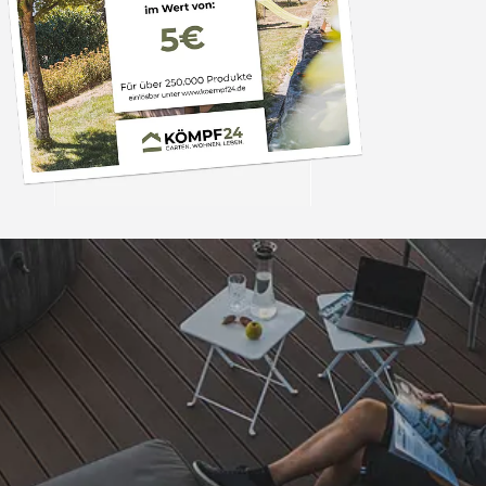
Trusted Shops
„Schnelle Lieferun
Preis.“
4,83
/ 5
09.08.202
16.906 Bewertungen