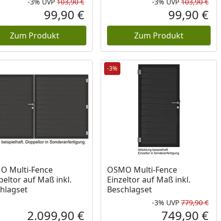
-3%
UVP
103,90 €
-3%
UVP
103,90 €
Prozent
cher Preis
Rabatt in Prozent
Ursprünglicher Preis
Rab
Urs
99,90 €
99,90 €
reis
Aktueller Preis
Akt
Zum Produkt
Zum Produkt
-3%
O Multi-Fence
OSMO Multi-Fence
eltor auf Maß inkl.
Einzeltor auf Maß inkl.
hlagset
Beschlagset
-3%
UVP
779,90 €
Prozent
cher Preis
Rab
Urs
2.099,90 €
749,90 €
reis
Aktueller Preis
Akt