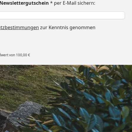
€ Newslettergutschein
* per E-Mail sichern:
h
utzbestimmungen
zur Kenntnis genommen
lwert von 100,00 €