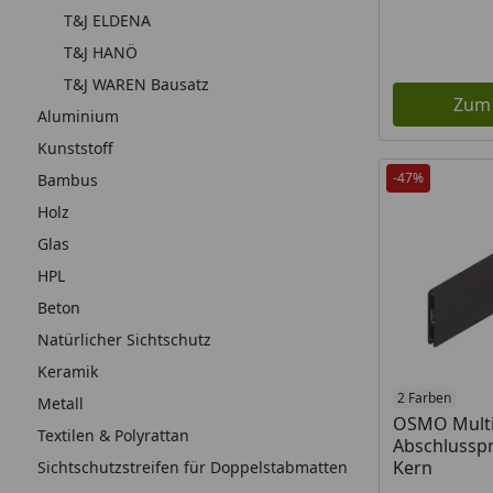
T&J ELDENA
T&J HANÖ
T&J WAREN Bausatz
Zum
Aluminium
Kunststoff
-47%
Bambus
Holz
Glas
HPL
Beton
Natürlicher Sichtschutz
Keramik
2 Farben
Metall
OSMO Multi
Textilen & Polyrattan
Abschlusspro
Kern
Sichtschutzstreifen für Doppelstabmatten