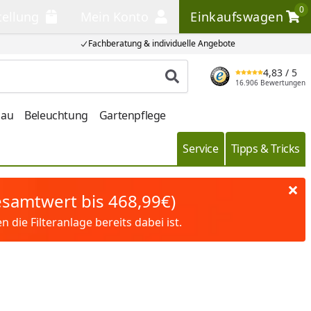
0
tellung
Mein Konto
Einkaufswagen
llung
Mein Konto
Einkaufswagen
Fachberatung & individuelle Angebote
4,83
/ 5
Produkt suchen
16.906 Bewertungen
bau
Beleuchtung
Gartenpflege
Service
Tipps & Tricks
Gesamtwert bis 468,99€)
die Filteranlage bereits dabei ist.