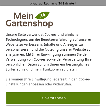
Kauf auf Rechnung (10 Zahlarten)
Alle Produkte
Mein Konto
Wunschl
Ein
4,83
/ 5
Suchen
Unsere Seite verwendet Cookies und ähnliche
Technologien, um die Benutzererfahrung auf unserer
Karibu Pools inkl. gratis Sandfilteranlage & Pool-
Website zu verbessern, Inhalte und Anzeigen zu
Starterset (Gesamtwert bis 468,99€)
personalisieren und die Nutzung unserer Website zu
analysieren. Mit Ihrer Einwilligung stimmen Sie der
Verwendung von Cookies sowie der Verarbeitung Ihrer
Marken
Vitavia
Vitavia Gewächshäuser
Vitavia freist
persönlichen Daten zu, um Ihnen ein bestmögliches
Startseite
Surferlebnis und mehr Funktionen zu bieten.
Vitavia Freya
Sie können Ihre Einwilligung jederzeit in den
Cookie-
Einstellungen
anpassen oder widerrufen.
Ihre Artikelübersicht
Ja, verstanden
Kategorien