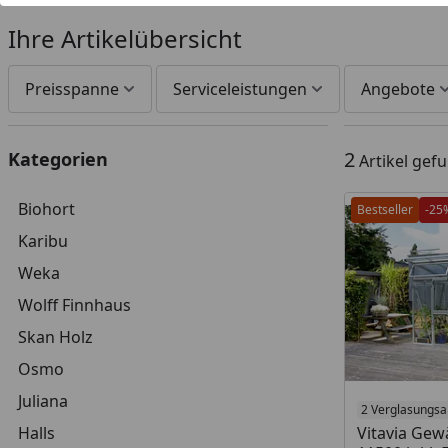
Ihre Artikelübersicht
Preisspanne
Serviceleistungen
Angebote
2
Kategorien
Artikel gef
Biohort
Bestseller
-25
Karibu
Weka
Wolff Finnhaus
Skan Holz
Osmo
Juliana
2 Verglasungsa
Halls
Vitavia Ge