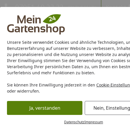
Hotline
07051 / 9 22 22
Kontakt
Mo-Fr. 8-16 Uhr
Kontakt
Eigene Montage-Teams
Unsere Seite verwendet Cookies und ähnliche Technologien, u
Gartenhaus
Gerätehaus
Gewächshaus
Carport/Garag
Benutzererfahrung auf unserer Website zu verbessern, Inhalt
zu personalisieren und die Nutzung unserer Website zu analys
Ihrer Einwilligung stimmen Sie der Verwendung von Cookies s
Marken
Sale %
Verarbeitung Ihrer persönlichen Daten zu, um Ihnen ein best
Surferlebnis und mehr Funktionen zu bieten.
Karibu Pools inkl. gra
Sie können Ihre Einwilligung jederzeit in den
Cookie-Einstellu
oder widerrufen.
Dein Traumpool im Sorglos-Paket: F
Ja, verstanden
Nein, Einstellun
Marken
Vitavia
Vitavia Gewächshäuser
Vitavia freist
Startseite
Vitavia Aura
Datenschutz
Impressum