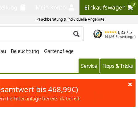
0
tellung
Mein Konto
Einkaufswagen
llung
Mein Konto
Einkaufswagen
Fachberatung & individuelle Angebote
4,83
/ 5
Produkt suchen
16.898 Bewertungen
bau
Beleuchtung
Gartenpflege
Service
Tipps & Tricks
Gesamtwert bis 468,99€)
die Filteranlage bereits dabei ist.