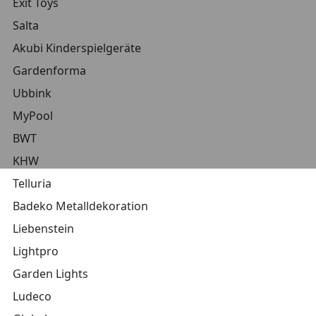
Exit Toys
Salta
Akubi Kinderspielgeräte
Gardenforma
Ubbink
MyPool
BWT
KHW
Telluria
Badeko Metalldekoration
Liebenstein
Lightpro
Garden Lights
Ludeco