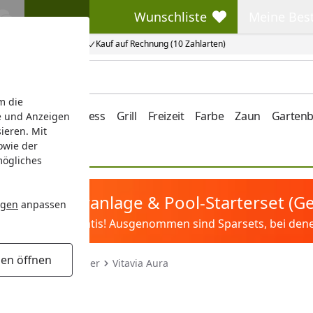
Wunschliste
Meine Bes
Wunschliste
Meine Beste
Kauf auf Rechnung (10 Zahlarten)
m die
e/Vordach
Wellness
Grill
Freizeit
Farbe
Zaun
Garten
e und Anzeigen
ieren. Mit
owie der
mögliches
tis Sandfilteranlage & Pool-Starterset (
ngen
anpassen
ilter&Pflege gratis! Ausgenommen sind Sparsets, bei denen 
gen öffnen
ehende Gewächshäuser
Vitavia Aura