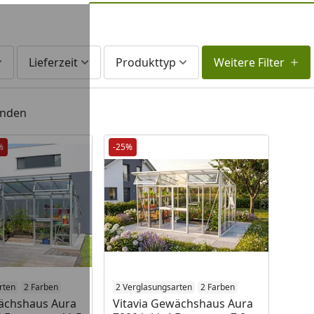
Lieferzeit
Produkttyp
Weitere Filter
unden
%
-25%
rten
2 Farben
2 Verglasungsarten
2 Farben
wächshaus Aura
Vitavia Gewächshaus Aura