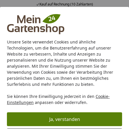
Kauf auf Rechnung (10 Zahlarten)
Alle Produkte
Mein Konto
Wunschl
Ein
4,83
/ 5
Suchen
Unsere Seite verwendet Cookies und ähnliche
Technologien, um die Benutzererfahrung auf unserer
Karibu Pools inkl. gratis Sandfilteranlage & Pool-
Website zu verbessern, Inhalte und Anzeigen zu
Starterset (Gesamtwert bis 468,99€)
personalisieren und die Nutzung unserer Website zu
analysieren. Mit Ihrer Einwilligung stimmen Sie der
Verwendung von Cookies sowie der Verarbeitung Ihrer
Marken
Vitavia
Vitavia Gewächshäuser
Vitavia freist
persönlichen Daten zu, um Ihnen ein bestmögliches
Startseite
Surferlebnis und mehr Funktionen zu bieten.
Vitavia Calypso
Sie können Ihre Einwilligung jederzeit in den
Cookie-
Einstellungen
anpassen oder widerrufen.
Ihre Artikelübersicht
Ja, verstanden
Kategorien