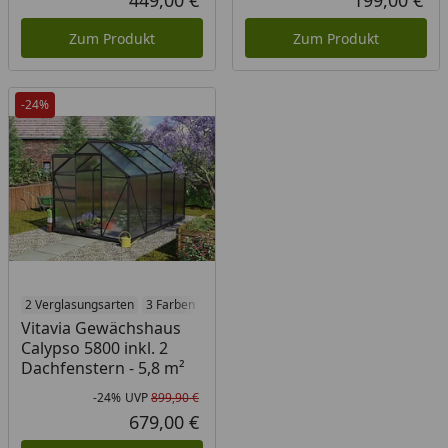
449,00 €
199,00 €
Aktueller Preis
Akt
Zum Produkt
Zum Produkt
-24%
2 Verglasungsarten
3 Farben
Vitavia Gewächshaus
Calypso 5800 inkl. 2
Dachfenstern - 5,8 m²
-24%
UVP
899,90 €
Rabatt in Prozent
Ursprünglicher Preis
679,00 €
Aktueller Preis