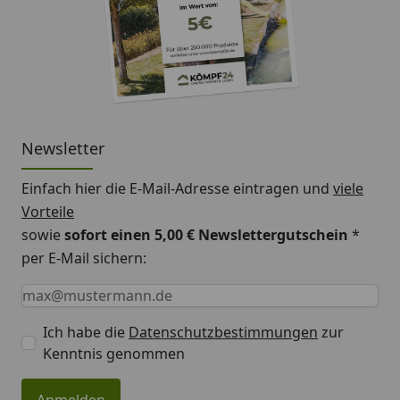
Newsletter
Einfach hier die E-Mail-Adresse eintragen und
viele
Vorteile
sowie
sofort einen 5,00 € Newslettergutschein
*
per E-Mail sichern:
Keine Eingabe erforderlich
Eingabe erforderlich
E-Mail *
Ich habe die
Datenschutzbestimmungen
zur
Kenntnis genommen
Anmelden