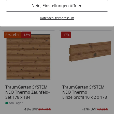
Nein, Einstellungen öffnen
Filter / Sortierung
Datenschutz
Impressum
5
Artikel gefunden
Bestseller
-18%
-17%
Produkt am Lager
TraumGarten SYSTEM
TraumGarten SYSTEM
NEO Thermo Zaunfeld-
NEO Thermo
Set 178 x 184
Einzelprofil 10 x 2 x 178
Am Lager
-18%
UVP
311,79 €
-17%
UVP
17,28 €
Rabatt in Prozent
Ursprünglicher Preis
Rab
Urs