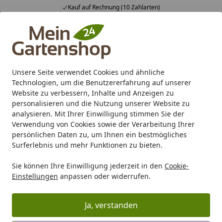
Kauf auf Rechnung (10 Zahlarten)
Alle Produkte
Mein Konto
Wunschl
Ein
4,83
/ 5
Suchen
Unsere Seite verwendet Cookies und ähnliche
Technologien, um die Benutzererfahrung auf unserer
Karibu Pools inkl. gratis Sandfilteranlage & Pool-
Website zu verbessern, Inhalte und Anzeigen zu
Starterset (Gesamtwert bis 468,99€)
personalisieren und die Nutzung unserer Website zu
analysieren. Mit Ihrer Einwilligung stimmen Sie der
Verwendung von Cookies sowie der Verarbeitung Ihrer
Marken
TraumGarten
TraumGarten Sichtschutzzäune
persönlichen Daten zu, um Ihnen ein bestmögliches
Startseite
Surferlebnis und mehr Funktionen zu bieten.
TraumGarten SYSTEM Neo
Thermoholz
Sie können Ihre Einwilligung jederzeit in den
Cookie-
Einstellungen
anpassen oder widerrufen.
Ihre Artikelübersicht
Ja, verstanden
Kategorien