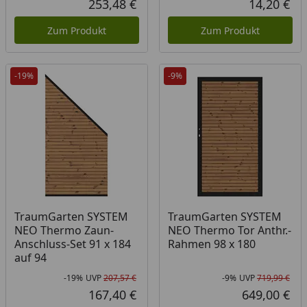
253,48 €
14,20 €
Aktueller Preis
Akt
Zum Produkt
Zum Produkt
-19%
-9%
TraumGarten SYSTEM
TraumGarten SYSTEM
NEO Thermo Zaun-
NEO Thermo Tor Anthr.-
Anschluss-Set 91 x 184
Rahmen 98 x 180
auf 94
-19%
UVP
207,57 €
-9%
UVP
719,99 €
Rabatt in Prozent
Ursprünglicher Preis
Rab
Urs
167,40 €
649,00 €
Aktueller Preis
Akt