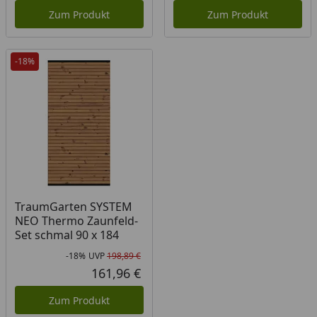
Zum Produkt
Zum Produkt
-18%
TraumGarten SYSTEM
NEO Thermo Zaunfeld-
Set schmal 90 x 184
-18%
UVP
198,89 €
Rabatt in Prozent
Ursprünglicher Preis
161,96 €
Aktueller Preis
Zum Produkt