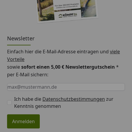
Newsletter
Einfach hier die E-Mail-Adresse eintragen und
viele
Vorteile
sowie
sofort einen 5,00 € Newslettergutschein
*
per E-Mail sichern:
Keine Eingabe erforderlich
Eingabe erforderlich
E-Mail *
Ich habe die
Datenschutzbestimmungen
zur
Kenntnis genommen
Anmelden