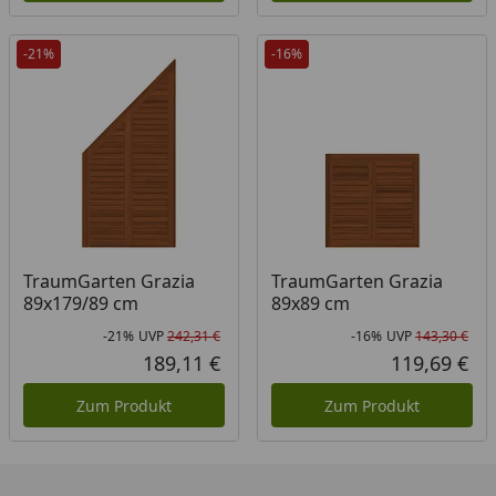
-21%
-16%
TraumGarten Grazia
TraumGarten Grazia
89x179/89 cm
89x89 cm
-21%
UVP
242,31 €
-16%
UVP
143,30 €
Rabatt in Prozent
Ursprünglicher Preis
Rab
Urs
189,11 €
119,69 €
Aktueller Preis
Akt
Zum Produkt
Zum Produkt