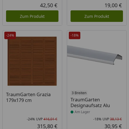
Rabatt in Prozent
Ursprünglicher Preis
Rab
Urs
42,50 €
19,00 €
Aktueller Preis
Akt
Zum Produkt
Zum Produkt
-24%
-18%
Produkt am Lager
3 Breiten
TraumGarten Grazia
TraumGarten
179x179 cm
Designaufsatz Alu
Am Lager
-24%
UVP
416,01 €
-18%
UVP
38,13 €
Rabatt in Prozent
Ursprünglicher Preis
Rab
Urs
315,80 €
30,95 €