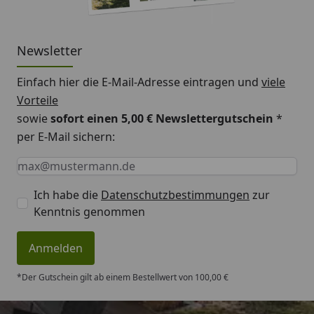
Newsletter
Einfach hier die E-Mail-Adresse eintragen und
viele
Vorteile
sowie
sofort einen 5,00 € Newslettergutschein
*
per E-Mail sichern:
Keine Eingabe erforderlich
Eingabe erforderlich
E-Mail *
Ich habe die
Datenschutzbestimmungen
zur
Kenntnis genommen
Anmelden
*Der Gutschein gilt ab einem Bestellwert von 100,00 €