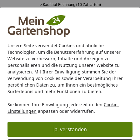
Kauf auf Rechnung (10 Zahlarten)
Alle Produkte
Mein Konto
Wunschl
Ein
4,83
/ 5
Suchen
Unsere Seite verwendet Cookies und ähnliche
Technologien, um die Benutzererfahrung auf unserer
Karibu Pools inkl. gratis Sandfilteranlage & Pool-
Website zu verbessern, Inhalte und Anzeigen zu
Starterset (Gesamtwert bis 468,99€)
personalisieren und die Nutzung unserer Website zu
analysieren. Mit Ihrer Einwilligung stimmen Sie der
Verwendung von Cookies sowie der Verarbeitung Ihrer
Marken
TraumGarten
TraumGarten Sichtschutzzäune
persönlichen Daten zu, um Ihnen ein bestmögliches
Startseite
Surferlebnis und mehr Funktionen zu bieten.
TraumGarten GRAZIA
Sie können Ihre Einwilligung jederzeit in den
Cookie-
Einstellungen
anpassen oder widerrufen.
Ihre Artikelübersicht
Ja, verstanden
Kategorien