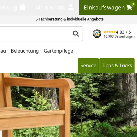
0
tellung
Mein Konto
Einkaufswagen
llung
Mein Konto
Einkaufswagen
Fachberatung & individuelle Angebote
4,83
/ 5
Produkt suchen
16.903 Bewertungen
bau
Beleuchtung
Gartenpflege
Service
Tipps & Tricks