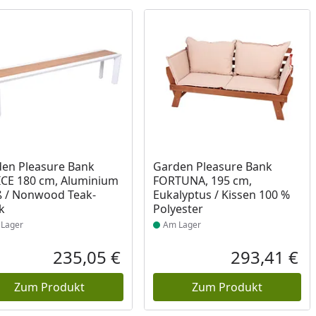
ukt am Lager
Produkt am Lager
en Pleasure Bank
Garden Pleasure Bank
CE 180 cm, Aluminium
FORTUNA, 195 cm,
 / Nonwood Teak-
Eukalyptus / Kissen 100 %
k
Polyester
Lager
Am Lager
235,05 €
293,41 €
reis
Aktueller Preis
Akt
Zum Produkt
Zum Produkt