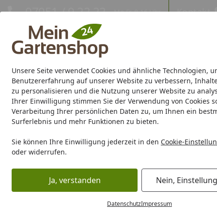
Hotline
07051 / 9 22 22
Kontakt
Mo-Fr. 8-16 Uhr
Kontakt
Eigene Montage-Teams
Unsere Seite verwendet Cookies und ähnliche Technologien, u
Gartenhaus
Gerätehaus
Gewächshaus
Carport/Garag
Benutzererfahrung auf unserer Website zu verbessern, Inhalt
zu personalisieren und die Nutzung unserer Website zu analys
Ihrer Einwilligung stimmen Sie der Verwendung von Cookies s
Marken
Sale %
Verarbeitung Ihrer persönlichen Daten zu, um Ihnen ein best
Surferlebnis und mehr Funktionen zu bieten.
Sie können Ihre Einwilligung jederzeit in den
Cookie-Einstellu
oder widerrufen.
Ja, verstanden
Nein, Einstellun
Datenschutz
Impressum