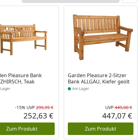
ukt am Lager
Produkt am Lager
en Pleasure Bank
Garden Pleasure 2-Sitzer
ZHIRSCH, Teak
Bank ALLGÄU, Kiefer geölt
Lager
Am Lager
-15%
UVP
299,95 €
UVP
449,00 €
Prozent
cher Preis
Rabatt in Prozent
Ursprünglicher Preis
Urs
252,63 €
447,07 €
reis
Aktueller Preis
Akt
Zum Produkt
Zum Produkt