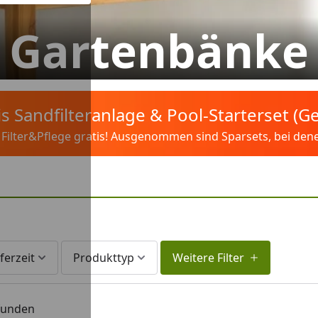
Gartenbänke
tis Sandfilteranlage & Pool-Starterset (
ilter&Pflege gratis! Ausgenommen sind Sparsets, bei denen 
ferzeit
Produkttyp
Weitere Filter
efunden