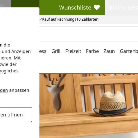
Wunschliste
Meine Bes
Wunschliste
Meine Beste
Kauf auf Rechnung (10 Zahlarten)
m die
e/Vordach
Wellness
Grill
Freizeit
Farbe
Zaun
Garten
e und Anzeigen
ieren. Mit
owie der
mögliches
ngen
anpassen
gen öffnen