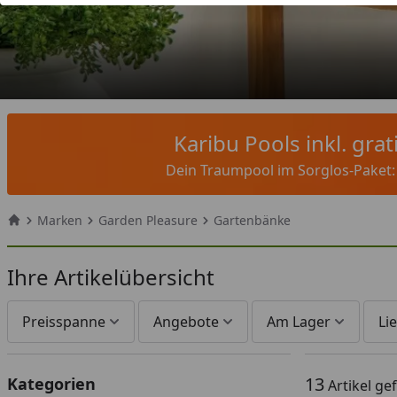
Karibu Pools inkl. gra
Dein Traumpool im Sorglos-Paket: F
Marken
Garden Pleasure
Gartenbänke
Startseite
Ihre Artikelübersicht
Preisspanne
Angebote
Am Lager
Lie
13
Kategorien
Artikel g