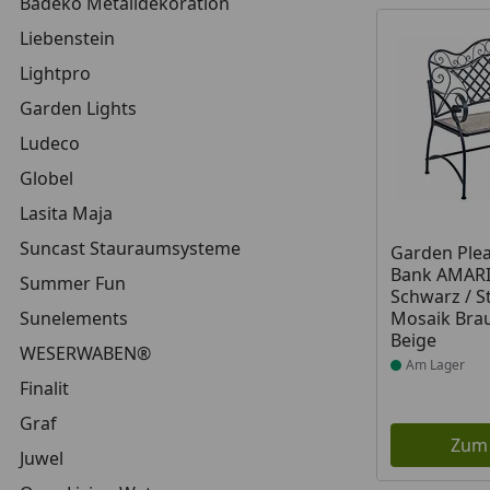
Badeko Metalldekoration
Liebenstein
Lightpro
Garden Lights
Ludeco
Globel
Lasita Maja
Suncast Stauraumsysteme
Produkt am
Garden Ple
Bank AMARI
Summer Fun
Schwarz / S
Sunelements
Mosaik Bra
Beige
WESERWABEN®
Am Lager
Finalit
Graf
Zum
Juwel