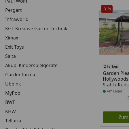
Paul Wolff
-31%
Pergart
Infraworld
KGT Kreative Garten Technik
Ximax
Exit Toys
Salta
Akubi Kinderspielgeräte
Produkt am
2 Farben
Garden Ple
Gardenforma
Hollywoods
Ubbink
Stahl / Kun
Am Lager
MyPool
BWT
KHW
Zum
Telluria