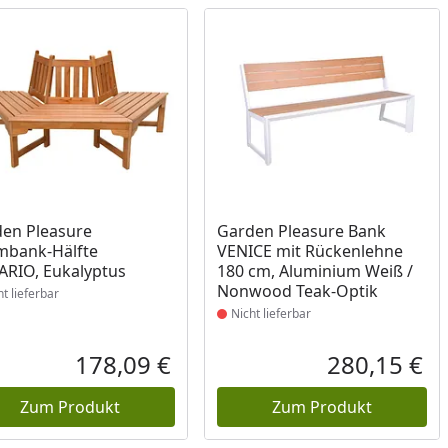
ukt nicht lieferbar
Produkt nicht lieferbar
en Pleasure
Garden Pleasure Bank
mbank-Hälfte
VENICE mit Rückenlehne
RIO, Eukalyptus
180 cm, Aluminium Weiß /
Nonwood Teak-Optik
ht lieferbar
Nicht lieferbar
178,09 €
280,15 €
reis
Aktueller Preis
Akt
Zum Produkt
Zum Produkt