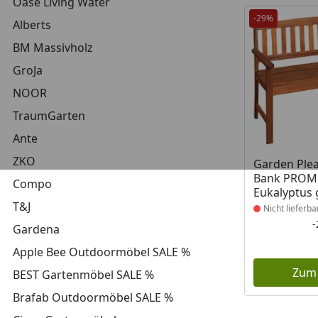
Oase Living Water
-29%
Alberts
BM Massivholz
GroJa
NOOR
TraumGarten
Ante
ZKO
Produkt nich
Garden Plea
Bank PROM
Compo
Eukalyptus 
T&J
Nicht lieferba
Gardena
Apple Bee Outdoormöbel SALE %
Zum
BEST Gartenmöbel SALE %
Brafab Outdoormöbel SALE %