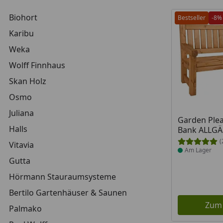
Biohort
Bestseller
-8%
Karibu
Weka
Wolff Finnhaus
Skan Holz
Osmo
Juliana
Produkt am
Garden Plea
Halls
Bank ALLGÄU
(
Vitavia
Am Lager
Gutta
Hörmann Stauraumsysteme
Bertilo Gartenhäuser & Saunen
Zum
Palmako