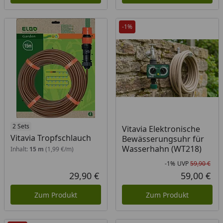
-1%
2 Sets
Vitavia Elektronische
Vitavia Tropfschlauch
Bewässerungsuhr für
Wasserhahn (WT218)
Inhalt:
15 m
(1,99 €/m)
-1%
UVP
59,90 €
Rab
Urs
29,90 €
59,00 €
Aktueller Preis
Akt
Zum Produkt
Zum Produkt