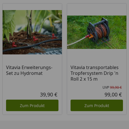
Vitavia Erweiterungs-
Vitavia transportables
Set zu Hydromat
Tropfersystem Drip 'n
Roll 2 x 15 m
UVP
99,90 €
Urs
39,90 €
99,00 €
Aktueller Preis
Akt
Zum Produkt
Zum Produkt