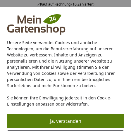
Kauf auf Rechnung (10 Zahlarten)
Alle Produkte
Mein Konto
Wunschl
Ein
4,83
/ 5
Suchen
Unsere Seite verwendet Cookies und ähnliche
Technologien, um die Benutzererfahrung auf unserer
Karibu Pools inkl. gratis Sandfilteranlage & Pool-
Website zu verbessern, Inhalte und Anzeigen zu
Starterset (Gesamtwert bis 468,99€)
personalisieren und die Nutzung unserer Website zu
analysieren. Mit Ihrer Einwilligung stimmen Sie der
Verwendung von Cookies sowie der Verarbeitung Ihrer
Marken
Vitavia
Vitavia Gewächshäuser
Vitavia Zubeh
persönlichen Daten zu, um Ihnen ein bestmögliches
Startseite
Surferlebnis und mehr Funktionen zu bieten.
Vitavia Bewässerung
Sie können Ihre Einwilligung jederzeit in den
Cookie-
Einstellungen
anpassen oder widerrufen.
Ihre Artikelübersicht
Ja, verstanden
Kategorien