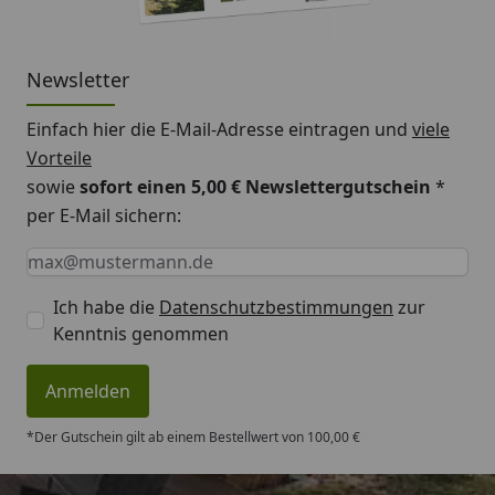
Newsletter
Einfach hier die E-Mail-Adresse eintragen und
viele
Vorteile
sowie
sofort einen 5,00 € Newslettergutschein
*
per E-Mail sichern:
Keine Eingabe erforderlich
Eingabe erforderlich
E-Mail *
Ich habe die
Datenschutzbestimmungen
zur
Kenntnis genommen
Anmelden
*Der Gutschein gilt ab einem Bestellwert von 100,00 €