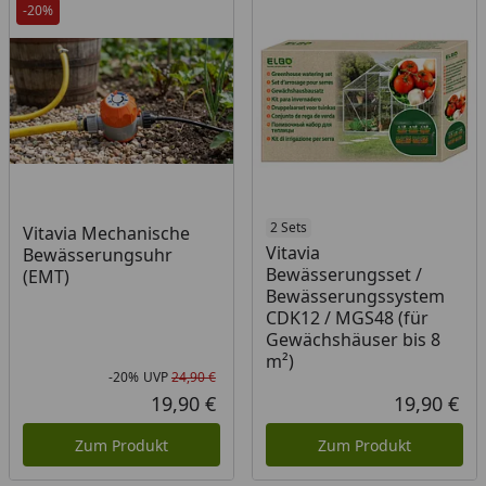
-20%
2 Sets
Vitavia Mechanische
Vitavia
Bewässerungsuhr
Bewässerungsset /
(EMT)
Bewässerungssystem
CDK12 / MGS48 (für
Gewächshäuser bis 8
m²)
-20%
UVP
24,90 €
Rabatt in Prozent
Ursprünglicher Preis
19,90 €
19,90 €
Aktueller Preis
Akt
Zum Produkt
Zum Produkt