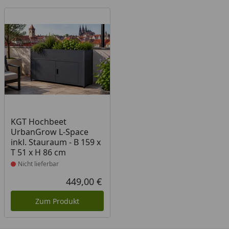
Produkt nicht lieferbar
KGT Hochbeet
UrbanGrow L-Space
inkl. Stauraum - B 159 x
T 51 x H 86 cm
Nicht lieferbar
449,00 €
Aktueller Preis
Zum Produkt