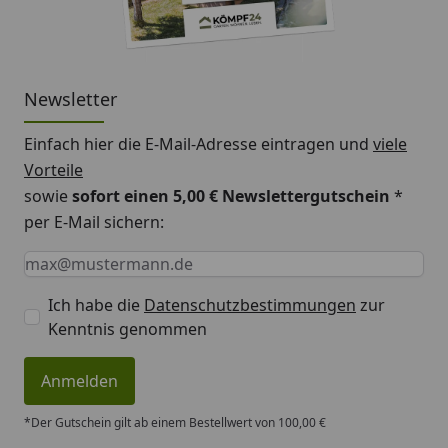
Newsletter
Einfach hier die E-Mail-Adresse eintragen und
viele
Vorteile
sowie
sofort einen 5,00 € Newslettergutschein
*
per E-Mail sichern:
Keine Eingabe erforderlich
Eingabe erforderlich
E-Mail *
Ich habe die
Datenschutzbestimmungen
zur
Kenntnis genommen
Anmelden
*Der Gutschein gilt ab einem Bestellwert von 100,00 €