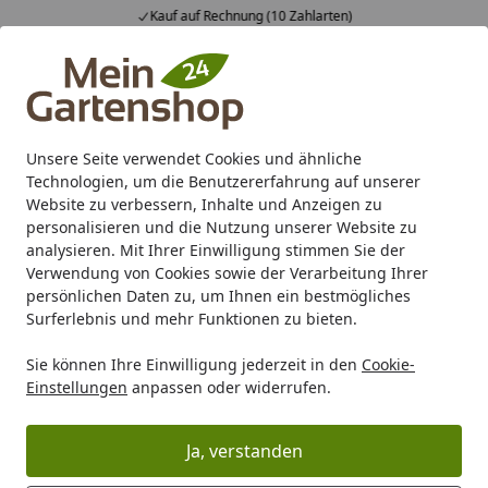
Kauf auf Rechnung (10 Zahlarten)
Alle Produkte
Mein Konto
Wunschl
Ein
4,83
/ 5
Suchen
Unsere Seite verwendet Cookies und ähnliche
Technologien, um die Benutzererfahrung auf unserer
Karibu Pools inkl. gratis Sandfilteranlage & Pool-
Website zu verbessern, Inhalte und Anzeigen zu
Starterset (Gesamtwert bis 468,99€)
personalisieren und die Nutzung unserer Website zu
analysieren. Mit Ihrer Einwilligung stimmen Sie der
Verwendung von Cookies sowie der Verarbeitung Ihrer
Marken
KGT Kreative Garten Technik
KGT Beete & Pflan
persönlichen Daten zu, um Ihnen ein bestmögliches
Startseite
Surferlebnis und mehr Funktionen zu bieten.
KGT Stahl Hochbeete
Sie können Ihre Einwilligung jederzeit in den
Cookie-
Einstellungen
anpassen oder widerrufen.
Ihre Artikelübersicht
Ja, verstanden
Kategorien