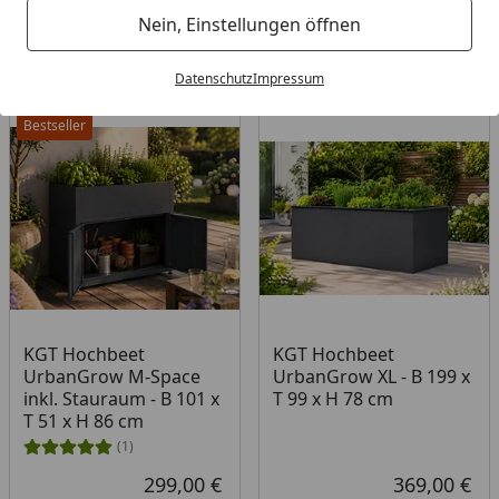
Filter / Sortierung
Nein, Einstellungen öffnen
5
Artikel gefunden
Datenschutz
Impressum
Bestseller
KGT Hochbeet
KGT Hochbeet
UrbanGrow M-Space
UrbanGrow XL - B 199 x
inkl. Stauraum - B 101 x
T 99 x H 78 cm
T 51 x H 86 cm
(1)
299,00 €
369,00 €
Aktueller Preis
Akt