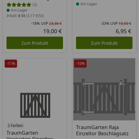
Am Lager
(2)
Am Lager
Inhalt:
6 St
(3,17 €/St)
-18%
UVP
23,36 €
-33%
UVP
10,50 €
Rabatt in Prozent
Ursprünglicher Preis
Rab
Urs
19,00 €
6,95 €
Aktueller Preis
Akt
Zum Produkt
Zum Produkt
-11%
-10%
2 Farben
TraumGarten Raja
TraumGarten
Einzeltor Beschlagsatz