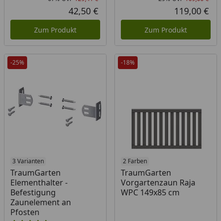
Rabatt in Prozent
Ursprünglicher Preis
Rab
Urs
42,50 €
119,00 €
Aktueller Preis
Akt
Zum Produkt
Zum Produkt
-25%
-18%
Produkt am Lager
3 Varianten
2 Farben
TraumGarten
TraumGarten
Elementhalter -
Vorgartenzaun Raja
Befestigung
WPC 149x85 cm
Zaunelement an
Pfosten