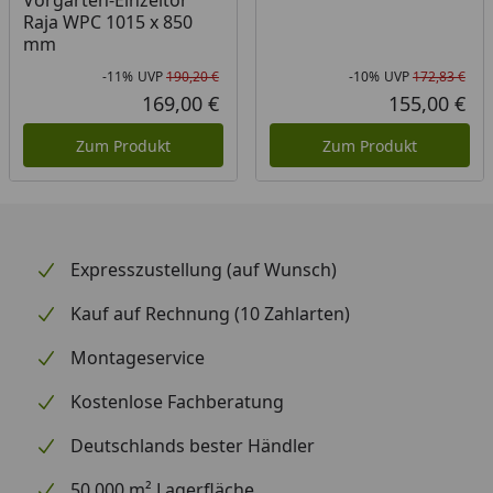
Vorgarten-Einzeltor
Raja WPC 1015 x 850
mm
-11%
UVP
190,20 €
-10%
UVP
172,83 €
Rabatt in Prozent
Ursprünglicher Preis
Rab
Urs
169,00 €
155,00 €
Aktueller Preis
Akt
Zum Produkt
Zum Produkt
Expresszustellung (auf Wunsch)
Kauf auf Rechnung (10 Zahlarten)
Montageservice
Kostenlose Fachberatung
Deutschlands bester Händler
50.000 m² Lagerfläche