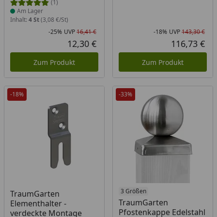
(1)
Am Lager
Inhalt:
4 St
(3,08 €/St)
-25%
UVP
16,41 €
-18%
UVP
143,30 €
Rabatt in Prozent
Ursprünglicher Preis
Rab
Urs
12,30 €
116,73 €
Aktueller Preis
Akt
Zum Produkt
Zum Produkt
-18%
-33%
Produkt am Lager
Produkt am Lager
3 Größen
TraumGarten
TraumGarten
Elementhalter -
Pfostenkappe Edelstahl
verdeckte Montage