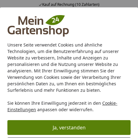
Kauf auf Rechnung (10 Zahlarten)
Alle Produkte
Mein Konto
Wunschl
Ein
4,83
/ 5
Suchen
Unsere Seite verwendet Cookies und ähnliche
Technologien, um die Benutzererfahrung auf unserer
Karibu Pools inkl. gratis Sandfilteranlage & Pool-
Website zu verbessern, Inhalte und Anzeigen zu
Starterset (Gesamtwert bis 468,99€)
personalisieren und die Nutzung unserer Website zu
analysieren. Mit Ihrer Einwilligung stimmen Sie der
Verwendung von Cookies sowie der Verarbeitung Ihrer
Zaun
Vorgartenzaun
BPC/WPC
TraumGarten Raja WPC
persönlichen Daten zu, um Ihnen ein bestmögliches
Startseite
Surferlebnis und mehr Funktionen zu bieten.
TraumGarten Raja WPC
Sie können Ihre Einwilligung jederzeit in den
Cookie-
Einstellungen
anpassen oder widerrufen.
Ihre Artikelübersicht
Ja, verstanden
Kategorien