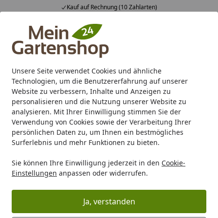
Kauf auf Rechnung (10 Zahlarten)
Alle Produkte
Mein Konto
Wunschl
Ein
4,83
/ 5
Suchen
Unsere Seite verwendet Cookies und ähnliche
Technologien, um die Benutzererfahrung auf unserer
Karibu Pools inkl. gratis Sandfilteranlage & Pool-
Website zu verbessern, Inhalte und Anzeigen zu
Starterset (Gesamtwert bis 468,99€)
personalisieren und die Nutzung unserer Website zu
analysieren. Mit Ihrer Einwilligung stimmen Sie der
Verwendung von Cookies sowie der Verarbeitung Ihrer
Zaun
Vorgartenzaun
Aluminium
TraumGarten Squadr
persönlichen Daten zu, um Ihnen ein bestmögliches
Startseite
Surferlebnis und mehr Funktionen zu bieten.
TraumGarten Squadra
Sie können Ihre Einwilligung jederzeit in den
Cookie-
Einstellungen
anpassen oder widerrufen.
Ihre Artikelübersicht
Ja, verstanden
Kategorien