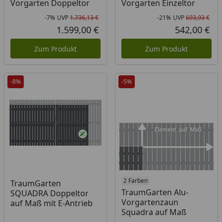
Vorgarten Doppeltor
Vorgarten Einzeltor
-7%
UVP
1.736,13 €
-21%
UVP
693,93 €
Rabatt in Prozent
Ursprünglicher Preis
Rab
Urs
1.599,00 €
542,00 €
Aktueller Preis
Akt
Zum Produkt
Zum Produkt
-8%
-5%
2 Farben
TraumGarten
TraumGarten Alu-
SQUADRA Doppeltor
Vorgartenzaun
auf Maß mit E-Antrieb
Squadra auf Maß