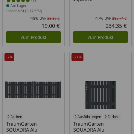
(2)
Am Lager
Inhalt:
6 St
(3,17 €/St)
-18%
UVP
23,36 €
-17%
UVP
285,74 €
Rabatt in Prozent
Ursprünglicher Preis
Rab
Urs
19,00 €
234,35 €
Aktueller Preis
Akt
Zum Produkt
Zum Produkt
-7%
-21%
2 Farben
2 Ausführungen
2 Farben
TraumGarten
TraumGarten
SQUADRA Alu
SQUADRA Alu