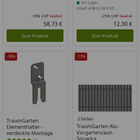
Am Lager
Inhalt:
4 St
(3,08 €/St)
-18%
UVP
72,09 €
-25%
UVP
16,41 €
Rabatt in Prozent
Ursprünglicher Preis
Rab
Urs
58,73 €
12,30 €
Aktueller Preis
Akt
Zum Produkt
Zum Produkt
-18%
-17%
Produkt am Lager
2 Farben
TraumGarten
TraumGarten Alu-
Elementhalter -
Vorgartenzaun
verdeckte Montage
Squadra