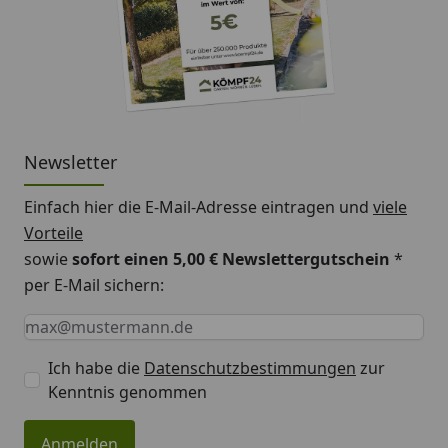
Newsletter
Einfach hier die E-Mail-Adresse eintragen und
viele
Vorteile
sowie
sofort einen 5,00 € Newslettergutschein
*
per E-Mail sichern:
Keine Eingabe erforderlich
Eingabe erforderlich
E-Mail *
Ich habe die
Datenschutzbestimmungen
zur
Kenntnis genommen
Anmelden