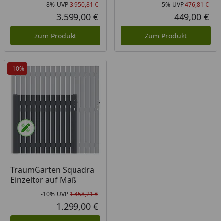
-8%
UVP
3.950,81 €
-5%
UVP
476,81 €
Rabatt in Prozent
Ursprünglicher Preis
Rab
Urs
3.599,00 €
449,00 €
Aktueller Preis
Akt
Zum Produkt
Zum Produkt
-10%
TraumGarten Squadra
Einzeltor auf Maß
-10%
UVP
1.458,21 €
Rabatt in Prozent
Ursprünglicher Preis
1.299,00 €
Aktueller Preis