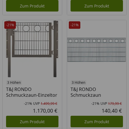
Zum Produkt
Zum Produkt
-21%
-21%
3 Höhen
3 Höhen
T&J RONDO
T&J RONDO
Schmuckzaun-Einzeltor
Schmuckzaun
-21%
UVP
1.499,99 €
-21%
UVP
179,99 €
Rabatt in Prozent
Ursprünglicher Preis
Rab
Urs
1.170,00 €
140,40 €
Aktueller Preis
Akt
Zum Produkt
Zum Produkt