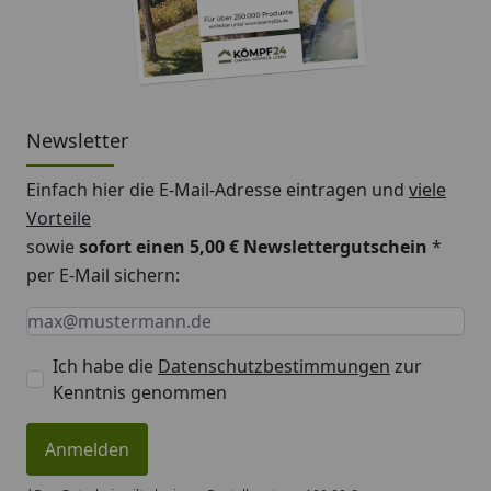
Newsletter
Einfach hier die E-Mail-Adresse eintragen und
viele
Vorteile
sowie
sofort einen 5,00 € Newslettergutschein
*
per E-Mail sichern:
Keine Eingabe erforderlich
Eingabe erforderlich
E-Mail *
Ich habe die
Datenschutzbestimmungen
zur
Kenntnis genommen
Anmelden