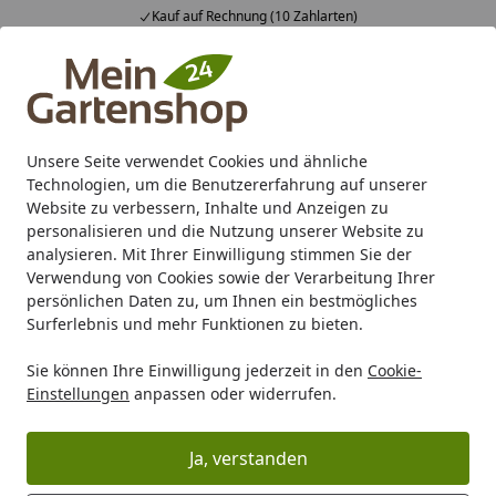
Kauf auf Rechnung (10 Zahlarten)
Alle Produkte
Mein Konto
Wunschl
Ein
4,83
/ 5
Suchen
Unsere Seite verwendet Cookies und ähnliche
Technologien, um die Benutzererfahrung auf unserer
Karibu Pools inkl. gratis Sandfilteranlage & Pool-
Website zu verbessern, Inhalte und Anzeigen zu
Starterset (Gesamtwert bis 468,99€)
personalisieren und die Nutzung unserer Website zu
analysieren. Mit Ihrer Einwilligung stimmen Sie der
Verwendung von Cookies sowie der Verarbeitung Ihrer
Zaun
Schmuckzaun
T&J Schmuckzäune
persönlichen Daten zu, um Ihnen ein bestmögliches
Startseite
Surferlebnis und mehr Funktionen zu bieten.
T&J Schmuckzäune
Sie können Ihre Einwilligung jederzeit in den
Cookie-
Einstellungen
anpassen oder widerrufen.
Ihre Artikelübersicht
Ja, verstanden
Kategorien