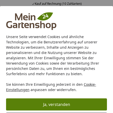
Kauf auf Rechnung (10 Zahlarten)
Alle Produkte
Mein Konto
Wunschl
Ein
4,83
/ 5
Suchen
Unsere Seite verwendet Cookies und ähnliche
Technologien, um die Benutzererfahrung auf unserer
Karibu Pools inkl. gratis Sandfilteranlage & Pool-
Website zu verbessern, Inhalte und Anzeigen zu
Starterset (Gesamtwert bis 468,99€)
personalisieren und die Nutzung unserer Website zu
analysieren. Mit Ihrer Einwilligung stimmen Sie der
Verwendung von Cookies sowie der Verarbeitung Ihrer
Zaun
Sichtschutz
Holz
OSMO
OSMO Sichtschutz Li
persönlichen Daten zu, um Ihnen ein bestmögliches
Startseite
Surferlebnis und mehr Funktionen zu bieten.
OSMO Sichtschutz Lillehammer
Sie können Ihre Einwilligung jederzeit in den
Cookie-
Einstellungen
anpassen oder widerrufen.
Ihre Artikelübersicht
Ja, verstanden
Kategorien