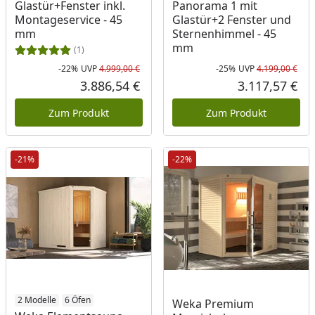
Glastür+Fenster inkl.
Panorama 1 mit
Montageservice - 45
Glastür+2 Fenster und
mm
Sternenhimmel - 45
mm
(1)
-22%
UVP
4.999,00 €
-25%
UVP
4.199,00 €
Rabatt in Prozent
Ursprünglicher Preis
Rab
Urs
3.886,54 €
3.117,57 €
Aktueller Preis
Akt
Zum Produkt
Zum Produkt
-21%
-22%
2 Modelle
6 Öfen
Weka Premium