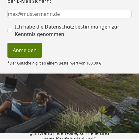
per E-Mail sichern:
Keine Eingabe erforderlich
Eingabe erforderlich
E-Mail *
Ich habe die
Datenschutzbestimmungen
zur
Kenntnis genommen
Anmelden
*Der Gutschein gilt ab einem Bestellwert von 100,00 €
Trusted Shops
4,83
/ 5
„Einwandfreie Ware, schnelle und