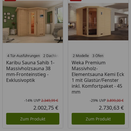
4 Tür-Ausführungen
2 Dachkranz-Optionen
2 Modelle
4 Öfen
3 Öfen
Karibu Sauna Sahib 1-
Weka Premium
Massivholzsauna 38
Massivholz-
mm-Fronteinstieg -
Elementsauna Kemi Eck
Exklusivoptik
1 mit Glastür/Fenster
inkl. Komfortpaket - 45
mm
-14%
UVP
2.349,99 €
-29%
UVP
3.899,00 €
Rabatt in Prozent
Ursprünglicher Preis
Rab
Urs
2.002,75 €
2.730,63 €
Aktueller Preis
Akt
Zum Produkt
Zum Produkt