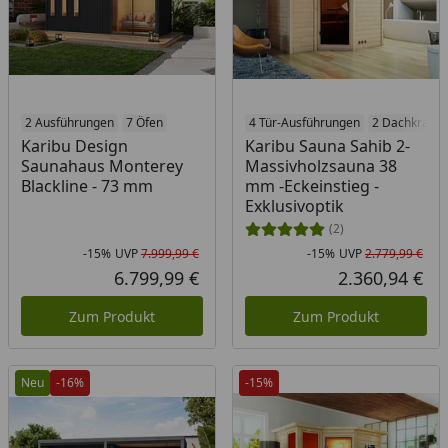
2 Ausführungen
7 Öfen
4 Tür-Ausführungen
2 Dachkranz-
Karibu Design
Karibu Sauna Sahib 2-
Saunahaus Monterey
Massivholzsauna 38
Blackline - 73 mm
mm -Eckeinstieg -
Exklusivoptik
(2)
-15%
UVP
7.999,99 €
-15%
UVP
2.779,99 €
Rabatt in Prozent
Ursprünglicher Preis
Rab
Urs
6.799,99 €
2.360,94 €
Aktueller Preis
Akt
Zum Produkt
Zum Produkt
Neu
-16%
-15%