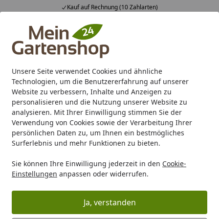
Fachberatung & individuelle Angebote
Alle Produkte
Mein Konto
Wunschl
Ein
4,83
/ 5
Suchen
Unsere Seite verwendet Cookies und ähnliche
Technologien, um die Benutzererfahrung auf unserer
Karibu Pools inkl. gratis Sandfilteranlage & Pool-
Website zu verbessern, Inhalte und Anzeigen zu
Starterset (Gesamtwert bis 468,99€)
personalisieren und die Nutzung unserer Website zu
analysieren. Mit Ihrer Einwilligung stimmen Sie der
Verwendung von Cookies sowie der Verarbeitung Ihrer
Wellness
Saunen / Wellness
Designsauna
persönlichen Daten zu, um Ihnen ein bestmögliches
Startseite
Surferlebnis und mehr Funktionen zu bieten.
Designsauna
Design-Sauna - Highlight für Ihr Zuhause
Sie können Ihre Einwilligung jederzeit in den
Cookie-
Einstellungen
anpassen oder widerrufen.
Der Gang in eine heiße Sauna verspricht
Entspannung
und
Wohlbefinden
. Wie bei allen Produkten, die der
Ja, verstanden
Entspannung dienen, stellt auch hier das Design ein