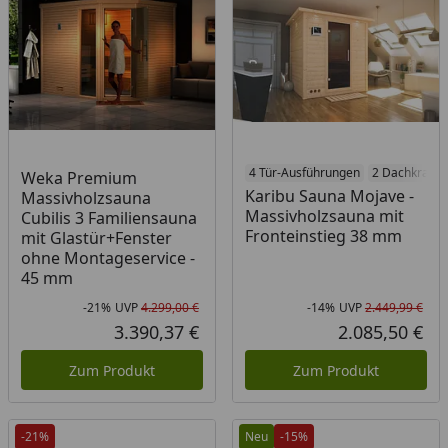
4 Tür-Ausführungen
2 Dachkranz-
Weka Premium
Karibu Sauna Mojave -
Massivholzsauna
Massivholzsauna mit
Cubilis 3 Familiensauna
Fronteinstieg 38 mm
mit Glastür+Fenster
ohne Montageservice -
45 mm
-21%
UVP
4.299,00 €
-14%
UVP
2.449,99 €
Rabatt in Prozent
Ursprünglicher Preis
Rab
Urs
3.390,37 €
2.085,50 €
Aktueller Preis
Akt
Zum Produkt
Zum Produkt
-21%
Neu
-15%