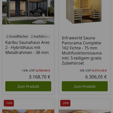
2 Grundflächen
2 Ausführungen
2 Farben
5 Öfen
Infraworld Sauna
Karibu Saunahaus Ares
Panorama Complete
2 - Hybridhaus mit
162 Fichte - 75 mm
Metallrahmen - 38 mm
Multifunktionssauna
inkl. 5-teiligem gratis
Zubehörset
-16%
UVP
3.799,99 €
-6%
UVP
6.771,10 €
Rabatt in Prozent
Ursprünglicher Preis
Rab
Urs
3.168,70 €
6.306,05 €
Aktueller Preis
Akt
Zum Produkt
Zum Produkt
-16%
-26%