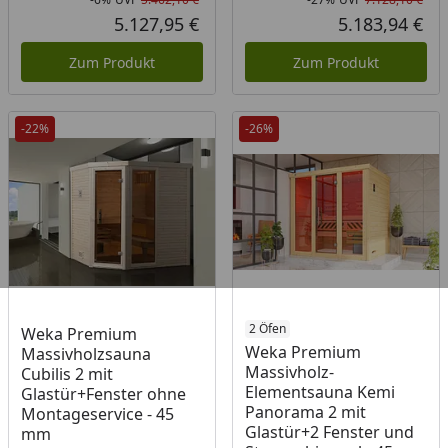
Rabatt in Prozent
Ursprünglicher Preis
Rab
Urs
5.127,95 €
5.183,94 €
Aktueller Preis
Akt
Zum Produkt
Zum Produkt
-22%
-26%
2 Öfen
Weka Premium
Weka Premium
Massivholzsauna
Massivholz-
Cubilis 2 mit
Elementsauna Kemi
Glastür+Fenster ohne
Panorama 2 mit
Montageservice - 45
Glastür+2 Fenster und
mm