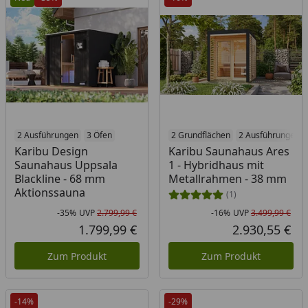
2 Ausführungen
3 Öfen
2 Grundflächen
2 Ausführungen
Karibu Design
Karibu Saunahaus Ares
Saunahaus Uppsala
1 - Hybridhaus mit
Blackline - 68 mm
Metallrahmen - 38 mm
Aktionssauna
(1)
-35%
UVP
2.799,99 €
-16%
UVP
3.499,99 €
Rabatt in Prozent
Ursprünglicher Preis
Rab
Urs
1.799,99 €
2.930,55 €
Aktueller Preis
Akt
Zum Produkt
Zum Produkt
-14%
-29%