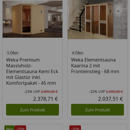
5 Öfen
6 Öfen
Weka Premium
Weka Elementsauna
Massivholz-
Kaarina 2 mit
Elementsauna Kemi Eck
Fronteinstieg - 68 mm
mit Glastür inkl.
Komfortpaket - 45 mm
-23%
UVP
3.099,00 €
-32%
UVP
2.999,00 €
Rabatt in Prozent
Ursprünglicher Preis
Rab
Urs
2.378,71 €
2.037,51 €
Aktueller Preis
Akt
Zum Produkt
Zum Produkt
Neu
-35%
-16%