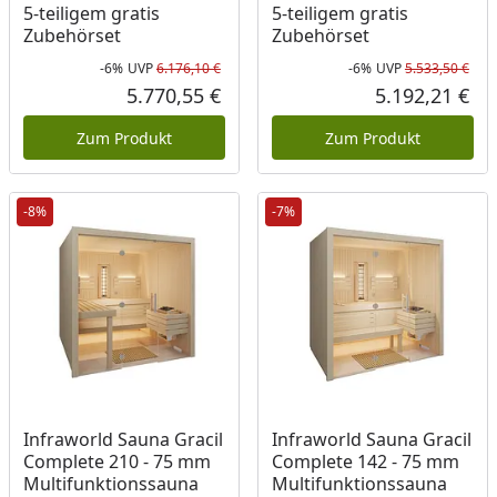
5-teiligem gratis
5-teiligem gratis
Zubehörset
Zubehörset
-6%
UVP
6.176,10 €
-6%
UVP
5.533,50 €
Rabatt in Prozent
Ursprünglicher Preis
Rab
Urs
5.770,55 €
5.192,21 €
Aktueller Preis
Akt
Zum Produkt
Zum Produkt
-8%
-7%
Infraworld Sauna Gracil
Infraworld Sauna Gracil
Complete 210 - 75 mm
Complete 142 - 75 mm
Multifunktionssauna
Multifunktionssauna