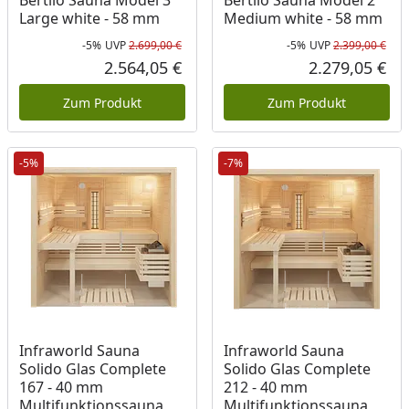
Bertilo Sauna Model 3
Bertilo Sauna Model 2
Large white - 58 mm
Medium white - 58 mm
-5%
UVP
2.699,00 €
-5%
UVP
2.399,00 €
Rabatt in Prozent
Ursprünglicher Preis
Rab
Urs
2.564,05 €
2.279,05 €
Aktueller Preis
Akt
Zum Produkt
Zum Produkt
-5%
-7%
Infraworld Sauna
Infraworld Sauna
Solido Glas Complete
Solido Glas Complete
167 - 40 mm
212 - 40 mm
Multifunktionssauna
Multifunktionssauna