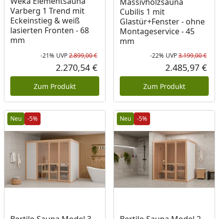
Weka Elementsauna
Massivholzsauna
Varberg 1 Trend mit
Cubilis 1 mit
Eckeinstieg & weiß
Glastür+Fenster - ohne
lasierten Fronten - 68
Montageservice - 45
mm
mm
-21%
UVP
2.899,00 €
-22%
UVP
3.199,00 €
Rabatt in Prozent
Ursprünglicher Preis
Rab
Urs
2.270,54 €
2.485,97 €
Aktueller Preis
Akt
Zum Produkt
Zum Produkt
Neu
-5%
Neu
-5%