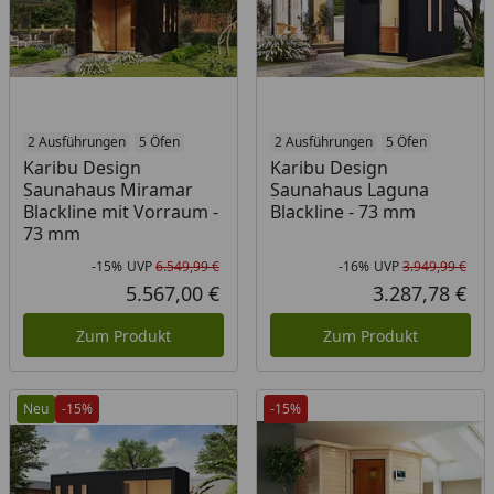
2 Ausführungen
5 Öfen
2 Ausführungen
5 Öfen
Karibu Design
Karibu Design
Saunahaus Miramar
Saunahaus Laguna
Blackline mit Vorraum -
Blackline - 73 mm
73 mm
-15%
UVP
6.549,99 €
-16%
UVP
3.949,99 €
Rabatt in Prozent
Ursprünglicher Preis
Rab
Urs
5.567,00 €
3.287,78 €
Aktueller Preis
Akt
Zum Produkt
Zum Produkt
Neu
-15%
-15%