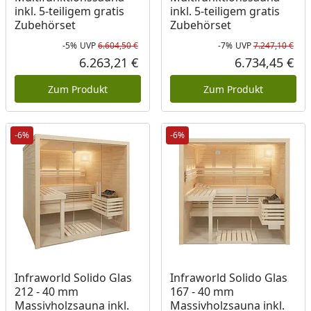
inkl. 5-teiligem gratis
inkl. 5-teiligem gratis
Zubehörset
Zubehörset
-5%
UVP
6.604,50 €
-7%
UVP
7.247,10 €
Rabatt in Prozent
Ursprünglicher Preis
Rab
Urs
6.263,21 €
6.734,45 €
Aktueller Preis
Akt
Zum Produkt
Zum Produkt
-6%
-6%
Infraworld Solido Glas
Infraworld Solido Glas
212 - 40 mm
167 - 40 mm
Massivholzsauna inkl.
Massivholzsauna inkl.