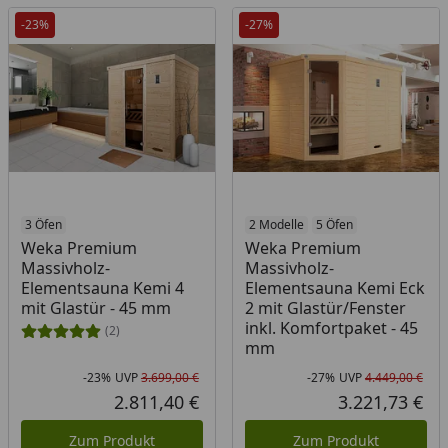
-23%
-27%
3 Öfen
2 Modelle
5 Öfen
Weka Premium
Weka Premium
Massivholz-
Massivholz-
Elementsauna Kemi 4
Elementsauna Kemi Eck
mit Glastür - 45 mm
2 mit Glastür/Fenster
inkl. Komfortpaket - 45
(2)
mm
-23%
UVP
3.699,00 €
-27%
UVP
4.449,00 €
Rabatt in Prozent
Ursprünglicher Preis
Rab
Urs
2.811,40 €
3.221,73 €
Aktueller Preis
Akt
Zum Produkt
Zum Produkt