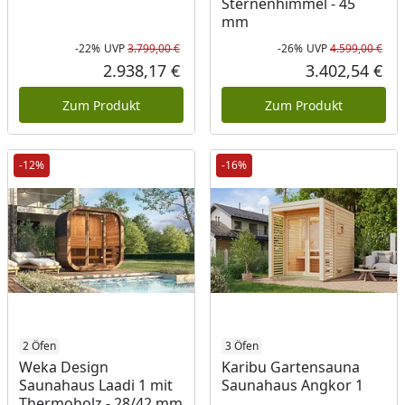
Sternenhimmel - 45
mm
-22%
UVP
3.799,00 €
-26%
UVP
4.599,00 €
Rabatt in Prozent
Ursprünglicher Preis
Rab
Urs
2.938,17 €
3.402,54 €
Aktueller Preis
Akt
Zum Produkt
Zum Produkt
-12%
-16%
2 Öfen
3 Öfen
Weka Design
Karibu Gartensauna
Saunahaus Laadi 1 mit
Saunahaus Angkor 1
Thermoholz - 28/42 mm