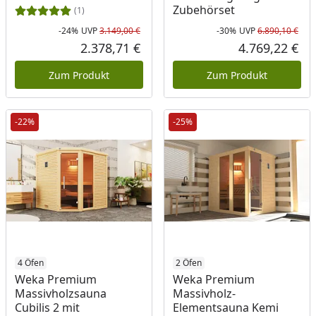
Zubehörset
(1)
-24%
UVP
3.149,00 €
-30%
UVP
6.890,10 €
Rabatt in Prozent
Ursprünglicher Preis
Rab
Urs
2.378,71 €
4.769,22 €
Aktueller Preis
Akt
Zum Produkt
Zum Produkt
-22%
-25%
4 Öfen
2 Öfen
Weka Premium
Weka Premium
Massivholzsauna
Massivholz-
Cubilis 2 mit
Elementsauna Kemi