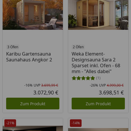
3 Öfen
2 Öfen
Karibu Gartensauna
Weka Element-
Saunahaus Angkor 2
Designsauna Sara 2
Sparset inkl. Ofen - 68
mm - "Alles dabei"
(1)
-16%
UVP
3.699,99 €
-26%
UVP
4.999,00 €
Rabatt in Prozent
Ursprünglicher Preis
Rab
Urs
3.072,90 €
3.698,51 €
Aktueller Preis
Akt
Zum Produkt
Zum Produkt
-21%
-14%