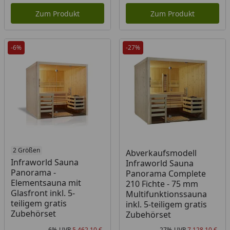
Zum Produkt
Zum Produkt
-6%
-27%
2 Größen
Abverkaufsmodell
Infraworld Sauna
Infraworld Sauna
Panorama -
Panorama Complete
Elementsauna mit
210 Fichte - 75 mm
Glasfront inkl. 5-
Multifunktionssauna
teiligem gratis
inkl. 5-teiligem gratis
Zubehörset
Zubehörset
-6%
UVP
5.462,10 €
-27%
UVP
7.128,10 €