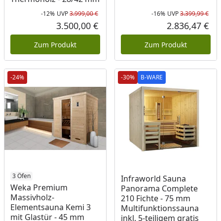
-12%
UVP
3.999,00 €
-16%
UVP
3.399,99 €
Rabatt in Prozent
Ursprünglicher Preis
Rab
Urs
3.500,00 €
2.836,47 €
Aktueller Preis
Akt
Zum Produkt
Zum Produkt
-24%
-30%
B-WARE
B-WARE
3 Öfen
Infraworld Sauna
Weka Premium
Panorama Complete
Massivholz-
210 Fichte - 75 mm
Elementsauna Kemi 3
Multifunktionssauna
mit Glastür - 45 mm
inkl. 5-teiligem gratis