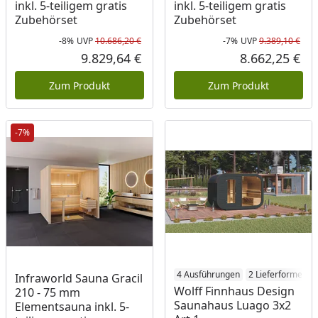
inkl. 5-teiligem gratis
inkl. 5-teiligem gratis
Zubehörset
Zubehörset
-8%
UVP
10.686,20 €
-7%
UVP
9.389,10 €
Rabatt in Prozent
Ursprünglicher Preis
Rab
Urs
9.829,64 €
8.662,25 €
Aktueller Preis
Akt
Zum Produkt
Zum Produkt
-7%
4 Ausführungen
2 Lieferformen
Infraworld Sauna Gracil
Wolff Finnhaus Design
210 - 75 mm
Saunahaus Luago 3x2
Elementsauna inkl. 5-