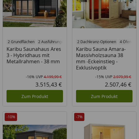
2 Grundflächen
2 Ausführungen
2 Farben
2 Dachkranz-Optionen
7 Öfen
4 Öfen
Karibu Saunahaus Ares
Karibu Sauna Amara-
3 - Hybridhaus mit
Massivholzsauna 38
Metallrahmen - 38 mm
mm -Eckeinstieg -
Exklusivoptik
-16%
UVP
4.199,99 €
-15%
UVP
2.979,99 €
Rabatt in Prozent
Ursprünglicher Preis
Rab
Urs
3.515,43 €
2.507,46 €
Aktueller Preis
Akt
Zum Produkt
Zum Produkt
-10%
-7%