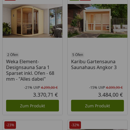
2 Öfen
5 Öfen
Weka Element-
Karibu Gartensauna
Designsauna Sara 1
Saunahaus Angkor 3
Sparset inkl. Ofen - 68
mm - "Alles dabei"
-21%
UVP
4.299,00 €
-15%
UVP
4.099,99 €
Rabatt in Prozent
Ursprünglicher Preis
Rab
Urs
3.370,71 €
3.484,00 €
Aktueller Preis
Akt
Zum Produkt
Zum Produkt
-23%
-32%