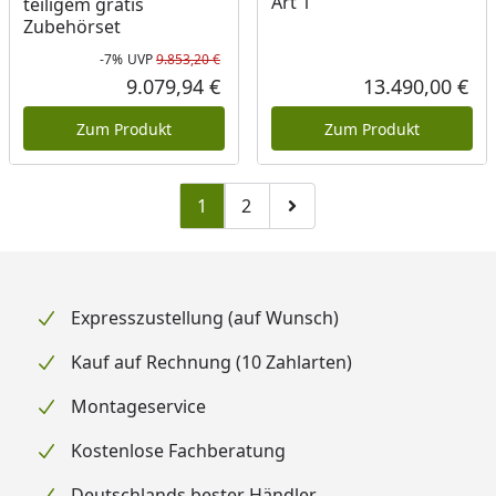
Art 1
teiligem gratis
Zubehörset
-7%
UVP
9.853,20 €
Rabatt in Prozent
Ursprünglicher Preis
9.079,94 €
13.490,00 €
Aktueller Preis
Akt
Zum Produkt
Zum Produkt
1
2
Zu Seite 2
Zur nächsten Seite
Expresszustellung (auf Wunsch)
Kauf auf Rechnung (10 Zahlarten)
Montageservice
Kostenlose Fachberatung
Deutschlands bester Händler