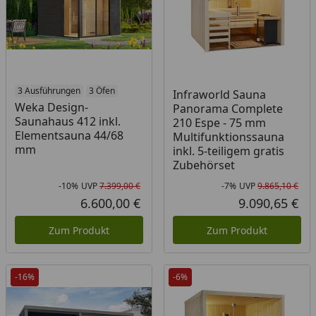
3 Ausführungen
3 Öfen
Infraworld Sauna
Weka Design-
Panorama Complete
Saunahaus 412 inkl.
210 Espe - 75 mm
Elementsauna 44/68
Multifunktionssauna
mm
inkl. 5-teiligem gratis
Zubehörset
-10%
UVP
7.399,00 €
-7%
UVP
9.865,10 €
Rabatt in Prozent
Ursprünglicher Preis
Rab
Urs
6.600,00 €
9.090,65 €
Aktueller Preis
Akt
Zum Produkt
Zum Produkt
-16%
-6%