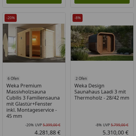
-20%
-8%
6 Öfen
2 Öfen
Weka Premium
Weka Design
Massivholzsauna
Saunahaus Laadi 3 mit
Cubilis 3 Familiensauna
Thermoholz - 28/42 mm
mit Glastür+Fenster
inkl. Montageservice -
45 mm
-20%
UVP
5.399,00 €
-8%
UVP
5.799,00 €
Rabatt in Prozent
Ursprünglicher Preis
Rab
Urs
4.281,88 €
5.310,00 €
Aktueller Preis
Akt