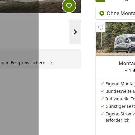
Produkt zur Wunschliste hi
Ohne Mont
Nächstes Bild anzeigen
igen Festpreis sichern.
Montag
Youtube-Video
+ 1.
Eigene Monta
Bundesweite 
Individuelle 
Günstiger Fest
Eigene Stromv
erforderlich