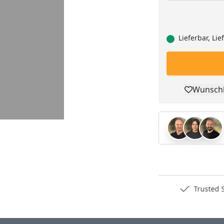
Lieferbar, Li
Wunschl
Pro
Deutschlands bester Händler
Trusted S