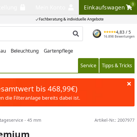
0
tellung
Mein Konto
Einkaufswagen
llung
Mein Konto
Einkaufswagen
Fachberatung & individuelle Angebote
4,83
/ 5
Produkt suchen
16.898 Bewertungen
bau
Beleuchtung
Gartenpflege
Service
Tipps & Tricks
Gesamtwert bis 468,99€)
die Filteranlage bereits dabei ist.
tageservice - 45 mm
Artikel-Nr.:
2007977
remium