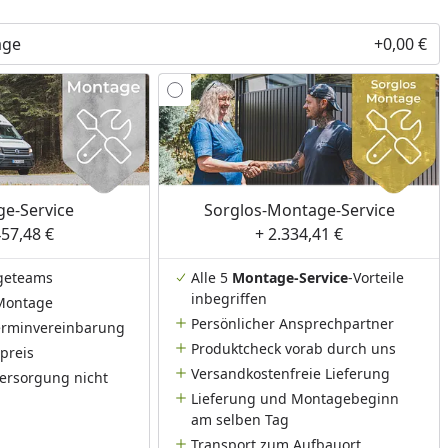
nzufügen
age
+0,00 €
e-Service
Sorglos-Montage-Service
457,48 €
+ 2.334,41 €
geteams
Alle 5
Montage-Service
-Vorteile
inbegriffen
Montage
Persönlicher Ansprechpartner
Terminvereinbarung
Produktcheck vorab durch uns
preis
Versandkostenfreie Lieferung
ersorgung nicht
Lieferung und Montagebeginn
am selben Tag
Transport zum Aufbauort