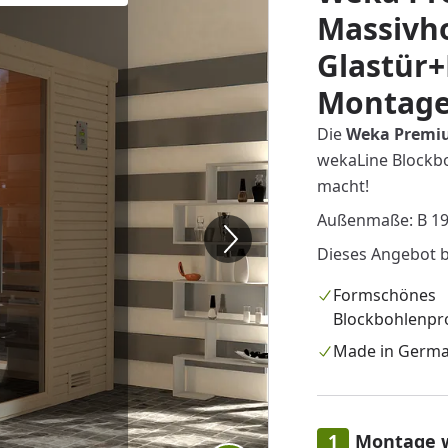
Massivho
Glastür+
Montage
Die
Weka Premiu
wekaLine Blockbo
macht!
Außenmaße: B 195
Dieses Angebot b
Formschönes
Blockbohlenpro
Made in Germ
Montage 