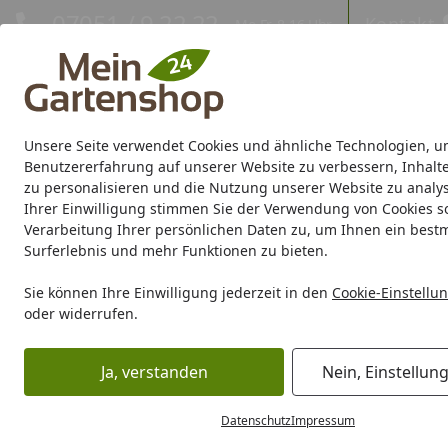
Hotline
07051 / 9 22 22
Kontakt
Mo-Fr. 8-16 Uhr
Kontakt
Eigene Montage-Teams
Unsere Seite verwendet Cookies und ähnliche Technologien, u
Gartenhaus
Gerätehaus
Gewächshaus
Carport/Garag
Benutzererfahrung auf unserer Website zu verbessern, Inhalt
zu personalisieren und die Nutzung unserer Website zu analys
Ihrer Einwilligung stimmen Sie der Verwendung von Cookies s
Marken
Sale %
Verarbeitung Ihrer persönlichen Daten zu, um Ihnen ein best
Surferlebnis und mehr Funktionen zu bieten.
Karibu Pools inkl. gra
Sie können Ihre Einwilligung jederzeit in den
Cookie-Einstellu
oder widerrufen.
Dein Traumpool im Sorglos-Paket: F
Ja, verstanden
Nein, Einstellun
Wellness
Saunen / Wellness
Massivholzsauna
Weka Pr
Startseite
Datenschutz
Impressum