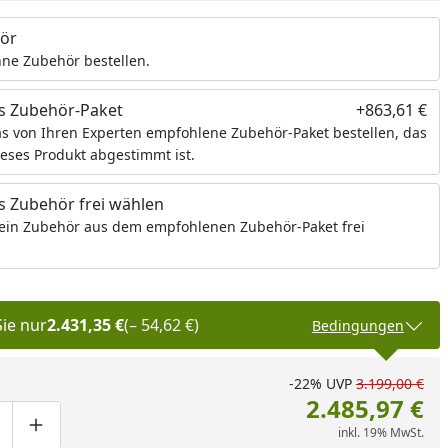
ör
ne Zubehör bestellen.
s Zubehör-Paket
+863,61 €
s von Ihren Experten empfohlene Zubehör-Paket bestellen, das
ieses Produkt abgestimmt ist.
 Zubehör frei wählen
ein Zubehör aus dem empfohlenen Zubehör-Paket frei
Sie nur
2.431,35 €
(– 54,62 €)
Bedingungen
-22%
UVP
3.199,00 €
2.485,97 €
inkl. 19% MwSt.
ge um eins verringern
duktmenge manuell eingeben
Produktmenge um eins erhöhen