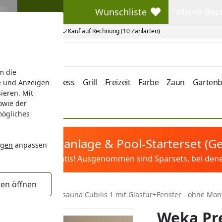
Wunschliste
Meine Bes
Wunschliste
Meine Beste
Kauf auf Rechnung (10 Zahlarten)
m die
e/Vordach
Wellness
Grill
Freizeit
Farbe
Zaun
Garten
e und Anzeigen
ieren. Mit
owie der
mögliches
tis Sandfilteranlage & Pool-Starterset (
ngen
anpassen
ilter&Pflege gratis! Ausgenommen sind Sparsets, bei denen 
gen öffnen
emium Massivholzsauna Cubilis 1 mit Glastür+Fenster - ohne Mon
Weka P