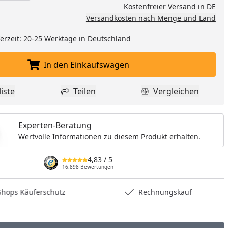
Kostenfreier Versand in DE
Versandkosten nach Menge und Land
eferzeit: 20-25 Werktage in Deutschland
In den Einkaufswagen
In den Einkaufswagen legen
iste
Teilen
Vergleichen
dukt zur Wunschliste hinzufügen
Teilen
Produkt Vergle
Experten-Beratung
Wertvolle Informationen zu diesem Produkt erhalten.
4,83
/ 5
16.898 Bewertungen
hops Käuferschutz
Rechnungskauf