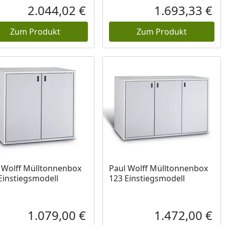
2.044,02 €
1.693,33 €
reis
Aktueller Preis
Akt
Zum Produkt
Zum Produkt
 Wolff Mülltonnenbox
Paul Wolff Mülltonnenbox
Einstiegsmodell
123 Einstiegsmodell
1.079,00 €
1.472,00 €
reis
Aktueller Preis
Akt