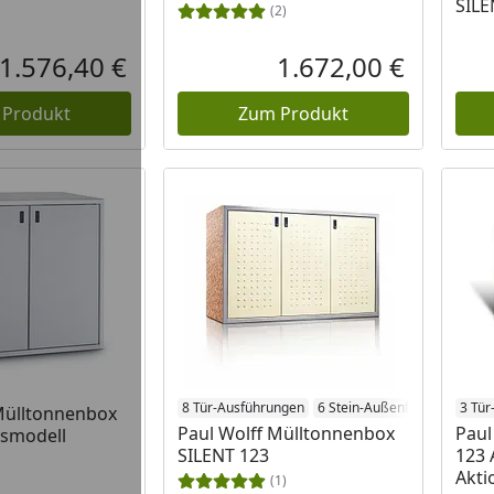
SILE
(2)
1.576,40 €
1.672,00 €
Aktueller Preis
Aktueller P
 Produkt
Zum Produkt
8 Tür-Ausführungen
6 Stein-Außenflächen
3 Tür
Mülltonnenbox
Paul Wolff Mülltonnenbox
Paul
gsmodell
SILENT 123
123 
Akti
(1)