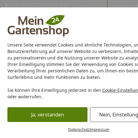
Hotline
07051 / 9 22 22
Kontakt
Mo-Fr. 8-16 Uhr
Kontakt
Eigene Montage-Teams
Unsere Seite verwendet Cookies und ähnliche Technologien, u
Gartenhaus
Gerätehaus
Gewächshaus
Carport/Garag
Benutzererfahrung auf unserer Website zu verbessern, Inhalt
zu personalisieren und die Nutzung unserer Website zu analys
Ihrer Einwilligung stimmen Sie der Verwendung von Cookies s
Marken
Sale %
Verarbeitung Ihrer persönlichen Daten zu, um Ihnen ein best
Surferlebnis und mehr Funktionen zu bieten.
Karibu Pools inkl. gra
Sie können Ihre Einwilligung jederzeit in den
Cookie-Einstellu
oder widerrufen.
Dein Traumpool im Sorglos-Paket: F
Ja, verstanden
Nein, Einstellun
Gerätehaus
Mülltonnenbox
Paul Wolff Mülltonnenbox bi
Startseite
Paul Wolff Mülltonnenbox bis
Datenschutz
Impressum