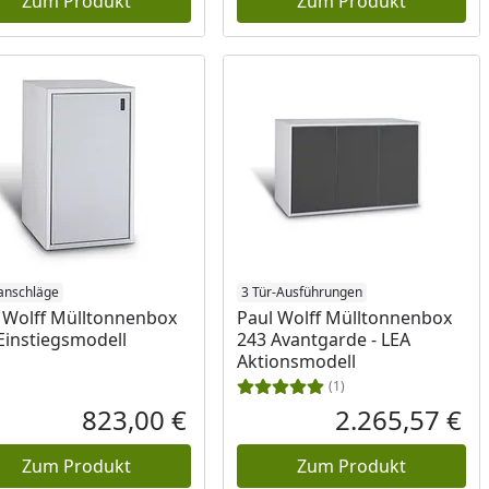
Zum Produkt
Zum Produkt
anschläge
ranschläge
3 Tür-Ausführungen
 Wolff Mülltonnenbox
Paul Wolff Mülltonnenbox
Einstiegsmodell
243 Avantgarde - LEA
Aktionsmodell
(1)
823,00 €
2.265,57 €
reis
Aktueller Preis
Akt
Zum Produkt
Zum Produkt