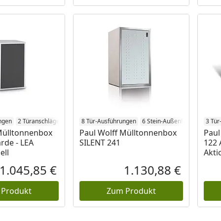
ngen
2 Türanschläge
8 Tür-Ausführungen
6 Stein-Außenflächen
3 Tür
2 Tü
Mülltonnenbox
Paul Wolff Mülltonnenbox
Paul
rde - LEA
SILENT 241
122 
ell
Akti
1.045,85 €
1.130,88 €
Aktueller Preis
Aktueller P
 Produkt
Zum Produkt