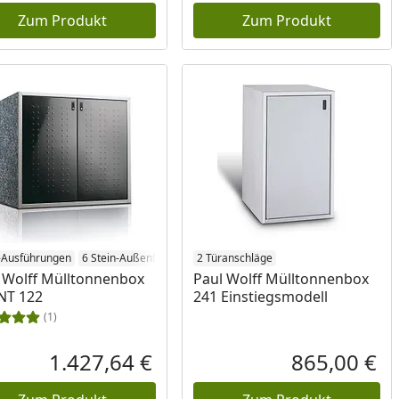
Zum Produkt
Zum Produkt
-Ausführungen
6 Stein-Außenflächen
2 Türanschläge
 Wolff Mülltonnenbox
Paul Wolff Mülltonnenbox
NT 122
241 Einstiegsmodell
(1)
1.427,64 €
865,00 €
reis
Aktueller Preis
Akt