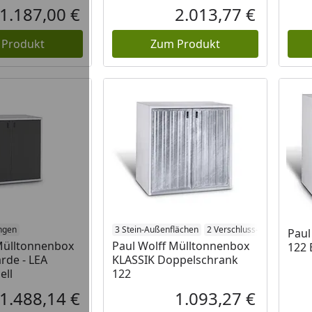
1.187,00 €
2.013,77 €
Aktueller Preis
Aktueller P
 Produkt
Zum Produkt
ngen
3 Stein-Außenflächen
2 Verschluss-Systeme
Paul
Mülltonnenbox
Paul Wolff Mülltonnenbox
122 
rde - LEA
KLASSIK Doppelschrank
ell
122
1.488,14 €
1.093,27 €
Aktueller Preis
Aktueller P