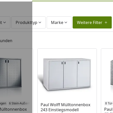
it
Produkttyp
Marke
Weitere Filter
efunden
ngen
6 Stein-Außenflächen
8 Tür
Paul Wolff Mülltonnenbox
Mülltonnenbox
Paul
243 Einstiegsmodell