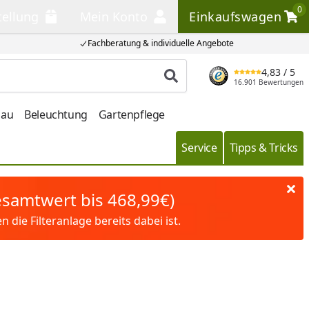
0
tellung
Mein Konto
Einkaufswagen
llung
Mein Konto
Einkaufswagen
Fachberatung & individuelle Angebote
4,83
/ 5
Produkt suchen
16.901 Bewertungen
bau
Beleuchtung
Gartenpflege
Service
Tipps & Tricks
Gesamtwert bis 468,99€)
die Filteranlage bereits dabei ist.