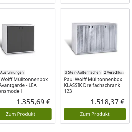
-Ausführungen
ranschläge
3 Stein-Außenflächen
2 Verschluss-Sy
 Wolff Mülltonnenbox
Paul Wolff Mülltonnenbox
Avantgarde - LEA
KLASSIK Dreifachschrank
onsmodell
123
1.355,69 €
1.518,37 €
reis
Aktueller Preis
Akt
Zum Produkt
Zum Produkt