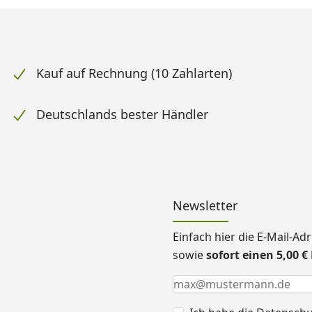
Kauf auf Rechnung (10 Zahlarten)
Deutschlands bester Händler
Newsletter
Einfach hier die E-Mail-A
sowie
sofort einen 5,00 
Keine Eingabe erforderlic
Eingabe erforderlich
E-Mail *