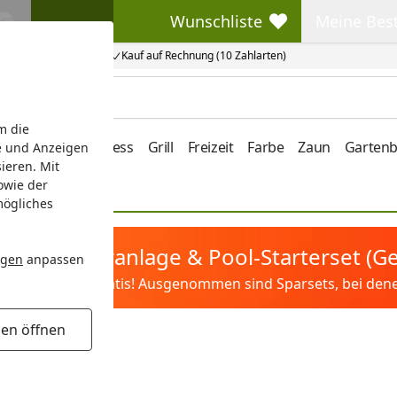
Wunschliste
Meine Bes
Wunschliste
Meine Beste
Kauf auf Rechnung (10 Zahlarten)
m die
e/Vordach
Wellness
Grill
Freizeit
Farbe
Zaun
Garten
e und Anzeigen
ieren. Mit
owie der
mögliches
tis Sandfilteranlage & Pool-Starterset (
ngen
anpassen
ilter&Pflege gratis! Ausgenommen sind Sparsets, bei denen 
gen öffnen
s 240l
 240l