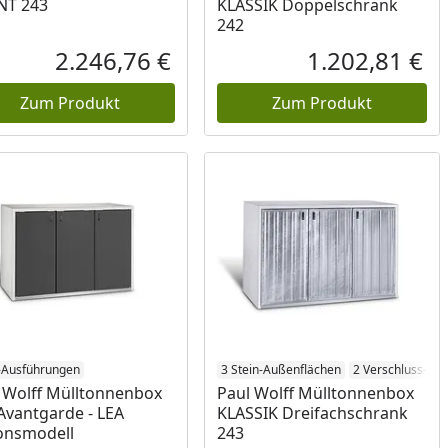
NT 243
KLASSIK Doppelschrank
242
2.246,76 €
1.202,81 €
reis
Aktueller Preis
Akt
Zum Produkt
Zum Produkt
-Ausführungen
3 Stein-Außenflächen
2 Verschluss-Sy
 Wolff Mülltonnenbox
Paul Wolff Mülltonnenbox
Avantgarde - LEA
KLASSIK Dreifachschrank
onsmodell
243