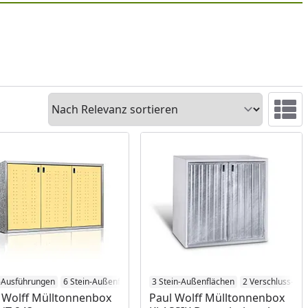
Sortieren
Ansicht 
-Ausführungen
6 Stein-Außenflächen
3 Stein-Außenflächen
2 Verschluss-Sy
 Wolff Mülltonnenbox
Paul Wolff Mülltonnenbox