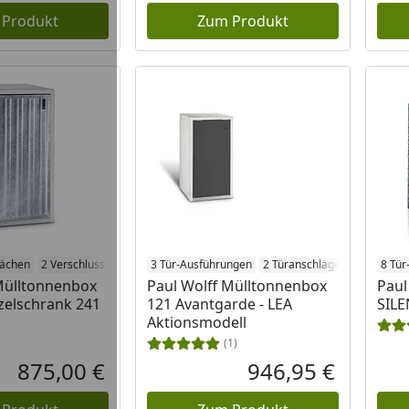
 Produkt
Zum Produkt
lächen
2 Verschluss-Systeme
3 Tür-Ausführungen
2 Türanschläge
2 Türanschläge
8 Tür
Mülltonnenbox
Paul Wolff Mülltonnenbox
Paul
zelschrank 241
121 Avantgarde - LEA
SILE
Aktionsmodell
(1)
875,00 €
946,95 €
Aktueller Preis
Aktueller P