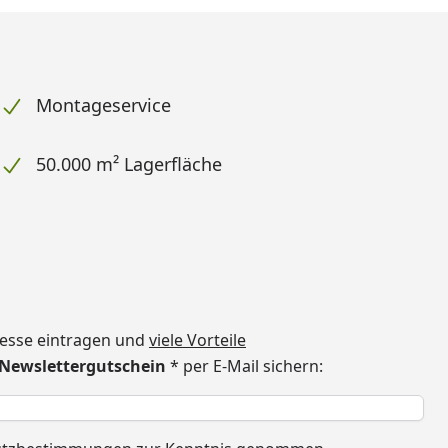
Montageservice
50.000 m² Lagerfläche
dresse eintragen und
viele Vorteile
€ Newslettergutschein
* per E-Mail sichern:
h