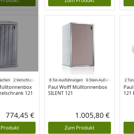
 Produkt
Zum Produkt
lächen
2 Verschluss-Systeme
8 Tür-Ausführungen
2 Türanschläge
6 Stein-Außenflächen
2 Tür
2 Tü
Mülltonnenbox
Paul Wolff Mülltonnenbox
Paul
zelschrank 121
SILENT 121
121 
774,45 €
1.005,80 €
Aktueller Preis
Aktueller P
 Produkt
Zum Produkt