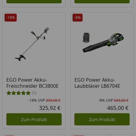
-18%
-8%
EGO Power Akku-
EGO Power Akku-
Freischneider BC3800E
Laubbläser LB6704E
(1)
-18%
UVP
399,00 €
-8%
UVP
509,00 €
Rabatt in Prozent
Ursprünglicher Preis
Rab
Urs
325,92 €
465,00 €
Aktueller Preis
Akt
Zum Produkt
Zum Produkt