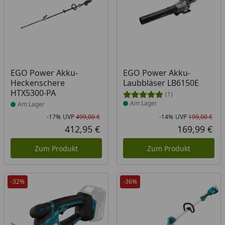
Produkt am Lager
Produkt am Lager
EGO Power Akku-
EGO Power Akku-
Heckenschere
Laubbläser LB6150E
HTX5300-PA
(1)
Am Lager
Am Lager
-17%
UVP
499,00 €
-14%
UVP
199,00 €
Rabatt in Prozent
Ursprünglicher Preis
Rab
Urs
412,95 €
169,99 €
Aktueller Preis
Akt
Zum Produkt
Zum Produkt
-32%
-36%