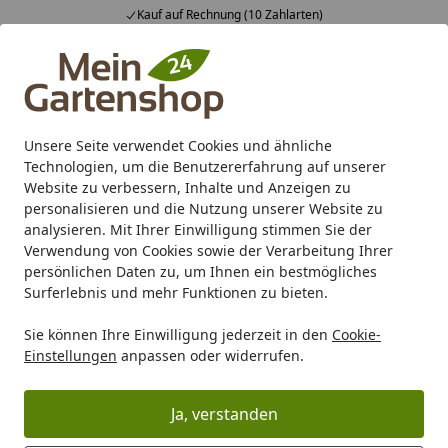
 (10 Zahlarten)
Fachberatung & ind
Alle Produkte
Mein Konto
Wunschl
Ein
4,83
/ 5
Suchen
Unsere Seite verwendet Cookies und ähnliche
Technologien, um die Benutzererfahrung auf unserer
Karibu Pools inkl. gratis Sandfilteranlage & Pool-
Website zu verbessern, Inhalte und Anzeigen zu
Starterset (Gesamtwert bis 468,99€)
personalisieren und die Nutzung unserer Website zu
analysieren. Mit Ihrer Einwilligung stimmen Sie der
Verwendung von Cookies sowie der Verarbeitung Ihrer
Gartenpflege
Gartengeräte
Akkugeräte
persönlichen Daten zu, um Ihnen ein bestmögliches
Startseite
Surferlebnis und mehr Funktionen zu bieten.
Akkugeräte
Sie können Ihre Einwilligung jederzeit in den
Cookie-
Einstellungen
anpassen oder widerrufen.
Ihre Artikelübersicht
Ja, verstanden
Kategorien