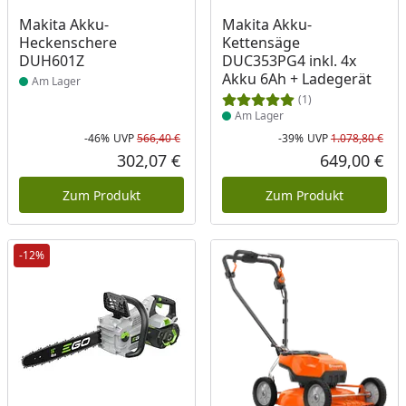
Produkt am Lager
Produkt am Lager
Makita Akku-
Makita Akku-
Heckenschere
Kettensäge
DUH601Z
DUC353PG4 inkl. 4x
Akku 6Ah + Ladegerät
Am Lager
(1)
Am Lager
-46%
UVP
566,40 €
-39%
UVP
1.078,80 €
Rabatt in Prozent
Ursprünglicher Preis
Rab
Urs
302,07 €
649,00 €
Aktueller Preis
Akt
Zum Produkt
Zum Produkt
-12%