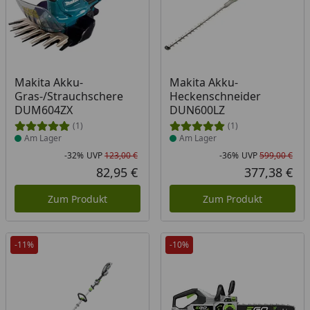
Produkt am Lager
Produkt am Lager
Makita Akku-
Makita Akku-
Gras-/Strauchschere
Heckenschneider
DUM604ZX
DUN600LZ
(1)
(1)
Am Lager
Am Lager
-32%
UVP
123,00 €
-36%
UVP
599,00 €
Rabatt in Prozent
Ursprünglicher Preis
Rab
Urs
82,95 €
377,38 €
Aktueller Preis
Akt
Zum Produkt
Zum Produkt
-11%
-10%