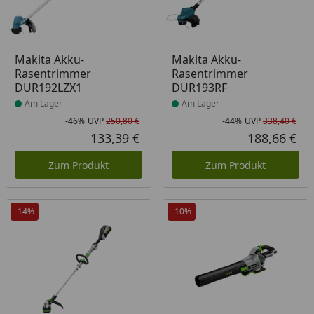
Produkt am Lager
Produkt am Lager
Makita Akku-
Makita Akku-
Rasentrimmer
Rasentrimmer
DUR192LZX1
DUR193RF
Am Lager
Am Lager
-46%
UVP
250,80 €
-44%
UVP
338,40 €
Rabatt in Prozent
Ursprünglicher Preis
Rab
Urs
133,39 €
188,66 €
Aktueller Preis
Akt
Zum Produkt
Zum Produkt
-14%
-10%