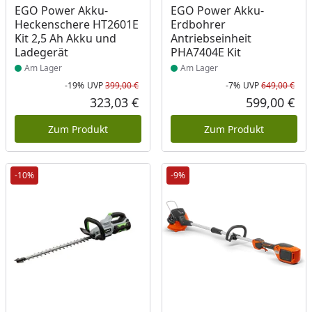
Produkt am Lager
Produkt am Lager
EGO Power Akku-
EGO Power Akku-
Heckenschere HT2601E
Erdbohrer
Kit 2,5 Ah Akku und
Antriebseinheit
Ladegerät
PHA7404E Kit
Am Lager
Am Lager
-19%
UVP
399,00 €
-7%
UVP
649,00 €
Rabatt in Prozent
Ursprünglicher Preis
Rab
Urs
323,03 €
599,00 €
Aktueller Preis
Akt
Zum Produkt
Zum Produkt
-10%
-9%