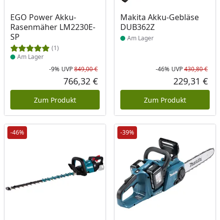
Produkt am Lager
Produkt am Lager
EGO Power Akku-
Makita Akku-Gebläse
Rasenmäher LM2230E-
DUB362Z
SP
Am Lager
(1)
Am Lager
-9%
UVP
849,00 €
-46%
UVP
430,80 €
Rabatt in Prozent
Ursprünglicher Preis
Rab
Urs
766,32 €
229,31 €
Aktueller Preis
Akt
Zum Produkt
Zum Produkt
-46%
-39%