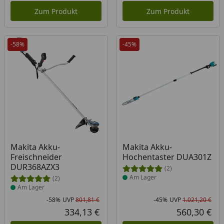
Zum Produkt
Zum Produkt
-58%
-45%
Produkt am Lager
Produkt am Lager
Makita Akku-
Makita Akku-
Freischneider
Hochentaster DUA301Z
DUR368AZX3
(2)
Am Lager
(2)
Am Lager
-58%
UVP
801,81 €
-45%
UVP
1.021,20 €
Rabatt in Prozent
Ursprünglicher Preis
Rab
Urs
334,13 €
560,30 €
Aktueller Preis
Akt