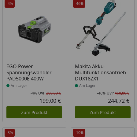
-4%
-46%
Produkt am Lager
Produkt am Lager
EGO Power
Makita Akku-
Spannungswandler
Multifunktionsantrieb
PAD5000E 400W
DUX18ZX1
Am Lager
Am Lager
-4%
UVP
209,00 €
-46%
UVP
460,80 €
Rabatt in Prozent
Ursprünglicher Preis
Rab
Urs
199,00 €
244,72 €
Aktueller Preis
Akt
Zum Produkt
Zum Produkt
-3%
-10%