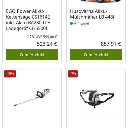
Produkt am Lager
EGO Power Akku-
Husqvarna Akku-
Kettensäge CS1614E
Mulchmäher LB 448i
inkl. Akku BA2800T +
Am Lager
Ladegerät CH5500E
-12%
UVP
599,00 €
Rabatt in Prozent
Ursprünglicher Preis
523,24 €
857,91 €
Aktueller Preis
Akt
Zum Produkt
Zum Produkt
-19%
-7%