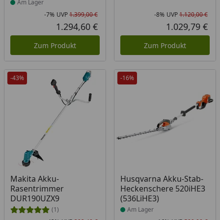
Am Lager
-7%
UVP
1.399,00 €
-8%
UVP
1.120,00 €
Rabatt in Prozent
Ursprünglicher Preis
Rab
Urs
1.294,60 €
1.029,79 €
Aktueller Preis
Akt
Zum Produkt
Zum Produkt
-43%
-16%
Produkt am Lager
Makita Akku-
Husqvarna Akku-Stab-
Rasentrimmer
Heckenschere 520iHE3
DUR190UZX9
(536LiHE3)
(1)
Am Lager