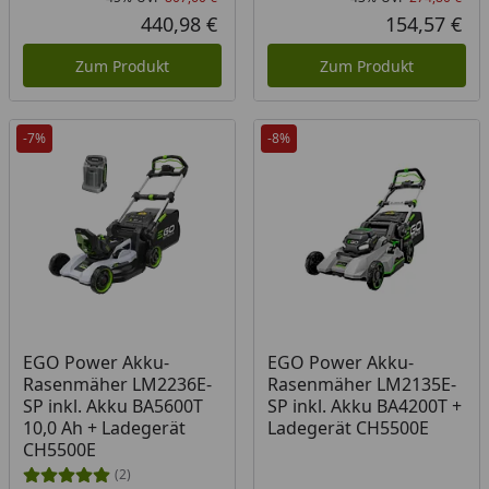
Rabatt in Prozent
Ursprünglicher Preis
Rab
Urs
440,98 €
154,57 €
Aktueller Preis
Akt
Zum Produkt
Zum Produkt
-7%
-8%
Produkt am Lager
EGO Power Akku-
EGO Power Akku-
Rasenmäher LM2236E-
Rasenmäher LM2135E-
SP inkl. Akku BA5600T
SP inkl. Akku BA4200T +
10,0 Ah + Ladegerät
Ladegerät CH5500E
CH5500E
(2)