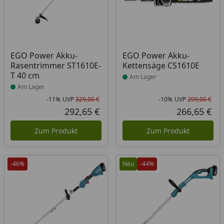
Produkt am Lager
Produkt am Lager
EGO Power Akku-
EGO Power Akku-
Rasentrimmer ST1610E-
Kettensäge CS1610E
T 40 cm
Am Lager
Am Lager
-11%
UVP
329,00 €
-10%
UVP
299,00 €
Rabatt in Prozent
Ursprünglicher Preis
Rab
Urs
292,65 €
266,65 €
Aktueller Preis
Akt
Zum Produkt
Zum Produkt
-46%
Neu
-44%