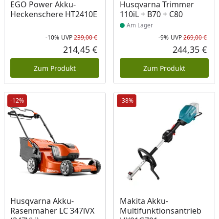
Produkt am Lager
EGO Power Akku-
Husqvarna Trimmer
Heckenschere HT2410E
110iL + B70 + C80
Am Lager
-10%
UVP
239,00 €
-9%
UVP
269,00 €
Rabatt in Prozent
Ursprünglicher Preis
Rab
Urs
214,45 €
244,35 €
Aktueller Preis
Akt
Zum Produkt
Zum Produkt
-12%
-38%
Produkt am Lager
Husqvarna Akku-
Makita Akku-
Rasenmäher LC 347iVX
Multifunktionsantrieb