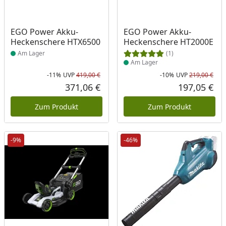
Produkt am Lager
Produkt am Lager
EGO Power Akku-
EGO Power Akku-
Heckenschere HTX6500
Heckenschere HT2000E
Am Lager
(1)
Am Lager
-11%
UVP
419,00 €
-10%
UVP
219,00 €
Rabatt in Prozent
Ursprünglicher Preis
Rab
Urs
371,06 €
197,05 €
Aktueller Preis
Akt
Zum Produkt
Zum Produkt
-9%
-46%