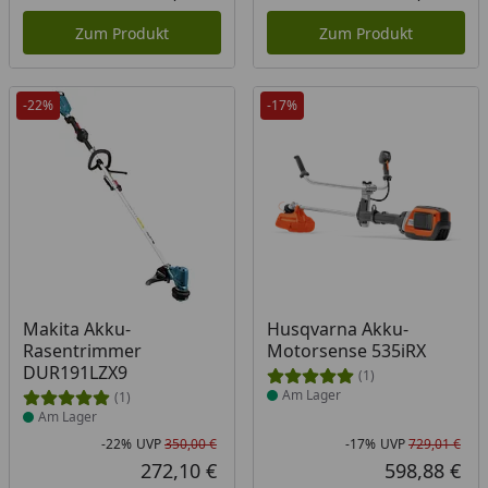
Aktueller Preis
Akt
Zum Produkt
Zum Produkt
-22%
-17%
Produkt am Lager
Produkt am Lager
Makita Akku-
Husqvarna Akku-
Rasentrimmer
Motorsense 535iRX
DUR191LZX9
(1)
Am Lager
(1)
Am Lager
-22%
UVP
350,00 €
-17%
UVP
729,01 €
Rabatt in Prozent
Ursprünglicher Preis
Rab
Urs
272,10 €
598,88 €
Aktueller Preis
Akt