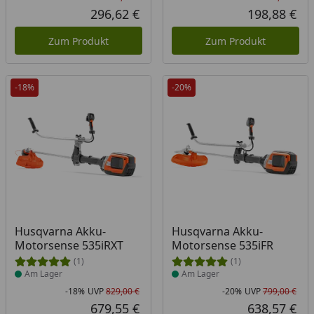
Rabatt in Prozent
Ursprünglicher Preis
Rab
Urs
296,62 €
198,88 €
Aktueller Preis
Akt
Zum Produkt
Zum Produkt
-18%
-20%
Produkt am Lager
Produkt am Lager
Husqvarna Akku-
Husqvarna Akku-
Motorsense 535iRXT
Motorsense 535iFR
(1)
(1)
Am Lager
Am Lager
-18%
UVP
829,00 €
-20%
UVP
799,00 €
Rabatt in Prozent
Ursprünglicher Preis
Rab
Urs
679,55 €
638,57 €