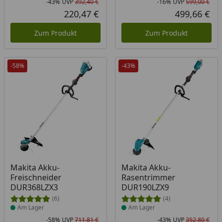
-43%
UVP
392,40 €
-16%
UVP
599,00 €
Rabatt in Prozent
Ursprünglicher Preis
Rab
Urs
220,47 €
499,66 €
Aktueller Preis
Akt
Zum Produkt
Zum Produkt
-58%
-43%
Produkt am Lager
Produkt am Lager
Makita Akku-
Makita Akku-
Freischneider
Rasentrimmer
DUR368LZX3
DUR190LZX9
(6)
(4)
Am Lager
Am Lager
-58%
UVP
711,81 €
-43%
UVP
352,80 €