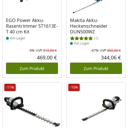
Produkt am Lager
Produkt am Lager
EGO Power Akku-
Makita Akku-
Rasentrimmer ST1613E-
Heckenschneider
T 40 cm Kit
DUN500WZ
Am Lager
(1)
Am Lager
-9%
UVP
519,00 €
-47%
UVP
660,00 €
Rabatt in Prozent
Ursprünglicher Preis
Rab
Urs
469,00 €
344,06 €
Aktueller Preis
Akt
Zum Produkt
Zum Produkt
-11%
-10%