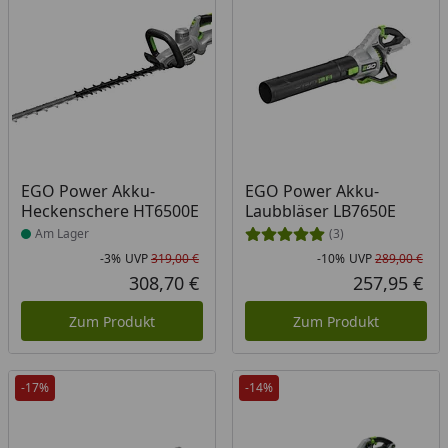
Produkt am Lager
EGO Power Akku-
EGO Power Akku-
Heckenschere HT6500E
Laubbläser LB7650E
Am Lager
(3)
-3%
UVP
319,00 €
-10%
UVP
289,00 €
Rabatt in Prozent
Ursprünglicher Preis
Rab
Urs
308,70 €
257,95 €
Aktueller Preis
Akt
Zum Produkt
Zum Produkt
-17%
-14%