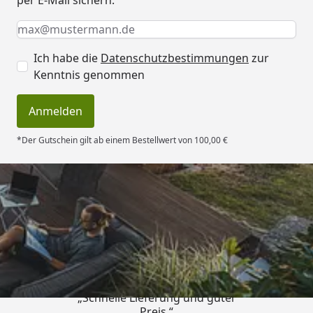
Keine Eingabe erforderlich
Eingabe erforderlich
E-Mail *
Ich habe die
Datenschutzbestimmungen
zur
Kenntnis genommen
Anmelden
*Der Gutschein gilt ab einem Bestellwert von 100,00 €
Trusted Shops
4,83
/ 5
„Schnelle Lieferung und guter
Preis.“