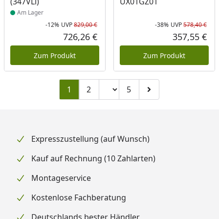
(347VLi)
UX01GZ01
Am Lager
-12%
UVP
829,00 €
-38%
UVP
578,40 €
Rabatt in Prozent
Ursprünglicher Preis
Rab
Urs
726,26 €
357,55 €
Aktueller Preis
Akt
Zum Produkt
Zum Produkt
Seitenzahl ändern
1
2
5
Zu Seite 2
Zu Seite 5
Zur nächsten Seite
Expresszustellung (auf Wunsch)
Kauf auf Rechnung (10 Zahlarten)
Montageservice
Kostenlose Fachberatung
Deutschlands bester Händler