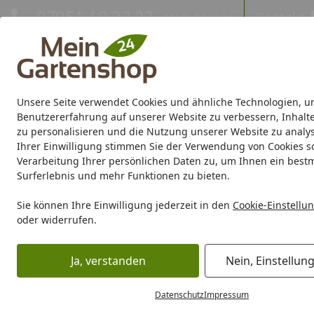
Hotline
07051 / 9 22 22
Kontakt
Mo-Fr. 8-16 Uhr
Kontakt
Eigene Montage-Teams
Unsere Seite verwendet Cookies und ähnliche Technologien, u
Gartenhaus
Gerätehaus
Gewächshaus
Carport/Garag
Benutzererfahrung auf unserer Website zu verbessern, Inhalt
zu personalisieren und die Nutzung unserer Website zu analys
Ihrer Einwilligung stimmen Sie der Verwendung von Cookies s
Marken
Sale %
Verarbeitung Ihrer persönlichen Daten zu, um Ihnen ein best
Surferlebnis und mehr Funktionen zu bieten.
Karibu Pools inkl. gra
Sie können Ihre Einwilligung jederzeit in den
Cookie-Einstellu
oder widerrufen.
Dein Traumpool im Sorglos-Paket: F
Ja, verstanden
Nein, Einstellun
Gartenpflege
Gartengeräte
Rasenmäher & Mähroboter
Startseite
Rasenmäher & Mähroboter
Datenschutz
Impressum