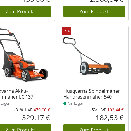
reis
Aktueller Preis
Akt
Zum Produkt
Zum Produkt
-5%
ukt am Lager
Produkt am Lager
varna Akku-
Husqvarna Spindelmäher
nmäher LC 137i
Handrasenmäher 540
Lager
Am Lager
-31%
UVP
479,00 €
-5%
UVP
192,44 €
Prozent
cher Preis
Rabatt in Prozent
Ursprünglicher Preis
Rab
Urs
329,17 €
182,53 €
reis
Aktueller Preis
Akt
Zum Produkt
Zum Produkt