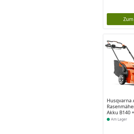
Zum
Produkt am
Husqvarna 
Rasenmäher 
Akku B140 +
Am Lager