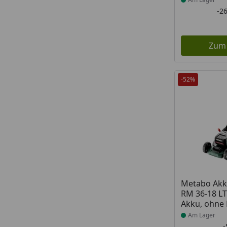
-2
Zum
-52%
Produkt am
Metabo Ak
RM 36-18 LT
Akku, ohne
Am Lager