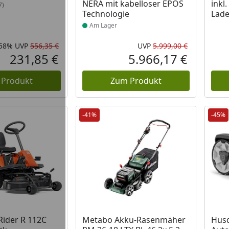
NERA mit kabelloser EPOS
inkl
7)
Technologie
Lade
Am Lager
-58%
UVP
556,35 €
UVP
5.999,00 €
Rabatt in Prozent
Ursprünglicher Preis
Ursprüngli
231,85 €
5.966,17 €
Aktueller Preis
Aktueller P
 Produkt
Zum Produkt
-41%
-45%
 Lager
Prod
ider R 112C
Metabo Akku-Rasenmäher
Hus