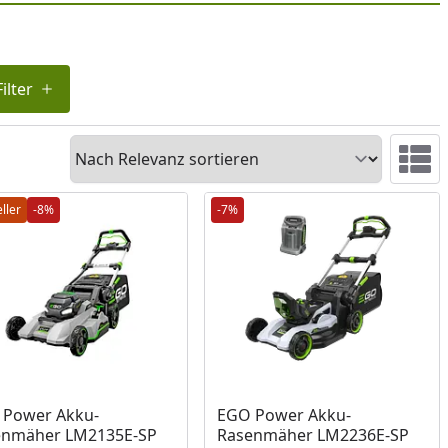
ilter
Sortieren
Ansicht 
ller
-8%
-7%
Produkt am Lager
 Power Akku-
EGO Power Akku-
enmäher LM2135E-SP
Rasenmäher LM2236E-SP