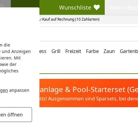
Wunschliste
Meine Bes
Wunschliste
Meine Beste
Kauf auf Rechnung (10 Zahlarten)
m die
e/Vordach
Wellness
Grill
Freizeit
Farbe
Zaun
Garten
e und Anzeigen
ieren. Mit
owie der
mögliches
tis Sandfilteranlage & Pool-Starterset (
ngen
anpassen
ilter&Pflege gratis! Ausgenommen sind Sparsets, bei denen 
gen öffnen