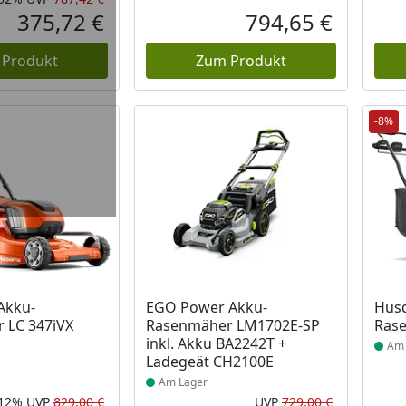
Rabatt in Prozent
Ursprünglicher Preis
375,72 €
794,65 €
Aktueller Preis
Aktueller P
 Produkt
Zum Produkt
-8%
 Lager
Produkt am Lager
Prod
Akku-
EGO Power Akku-
Husq
 LC 347iVX
Rasenmäher LM1702E-SP
Rase
inkl. Akku BA2242T +
Am 
Ladegeät CH2100E
Am Lager
-12%
UVP
829,00 €
UVP
729,00 €