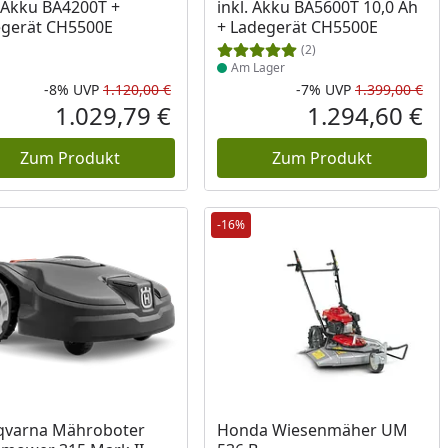
. Akku BA4200T +
inkl. Akku BA5600T 10,0 Ah
gerät CH5500E
+ Ladegerät CH5500E
(2)
Am Lager
-8%
UVP
1.120,00 €
-7%
UVP
1.399,00 €
cher Preis
Rabatt in Prozent
Ursprünglicher Preis
Rab
Urs
1.029,79 €
1.294,60 €
reis
Aktueller Preis
Akt
Zum Produkt
Zum Produkt
-16%
ukt am Lager
Produkt am Lager
qvarna Mähroboter
Honda Wiesenmäher UM