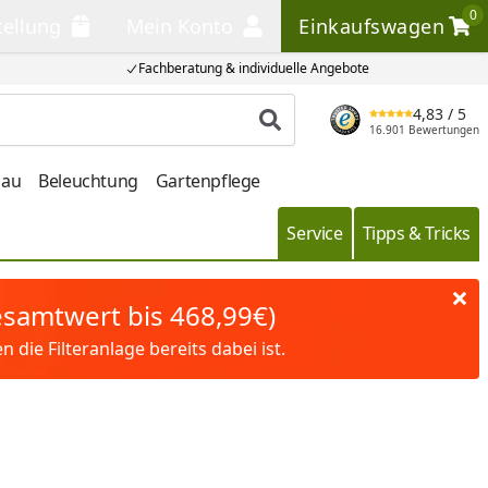
0
tellung
Mein Konto
Einkaufswagen
llung
Mein Konto
Einkaufswagen
Fachberatung & individuelle Angebote
4,83
/ 5
Produkt suchen
16.901 Bewertungen
bau
Beleuchtung
Gartenpflege
Service
Tipps & Tricks
Gesamtwert bis 468,99€)
die Filteranlage bereits dabei ist.