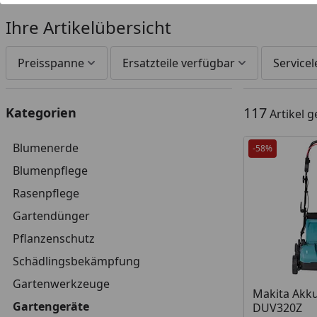
Ihre Artikelübersicht
Preisspanne
Ersatzteile verfügbar
Service
117
Kategorien
Artikel 
Blumenerde
-58%
Blumenpflege
Rasenpflege
Gartendünger
Pflanzenschutz
Schädlingsbekämpfung
Gartenwerkzeuge
Produkt am
Makita Akku
Gartengeräte
DUV320Z