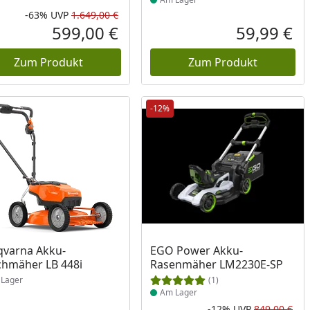
-63%
UVP
1.649,00 €
Rabatt in Prozent
Ursprünglicher Preis
599,00 €
59,99 €
reis
Aktueller Preis
Akt
Zum Produkt
Zum Produkt
-12%
ukt am Lager
Produkt am Lager
varna Akku-
EGO Power Akku-
hmäher LB 448i
Rasenmäher LM2230E-SP
Lager
(1)
Am Lager
-12%
UVP
849,00 €