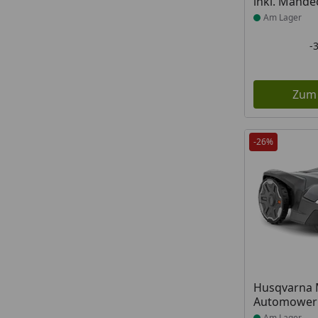
inkl. Mähde
Am Lager
-
Zum
-26%
Produkt am
Husqvarna 
Automower
Am Lager