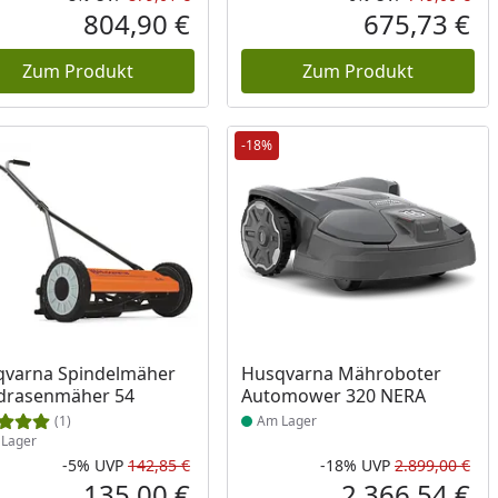
cher Preis
Rabatt in Prozent
Ursprünglicher Preis
Rab
Urs
804,90 €
675,73 €
reis
Aktueller Preis
Akt
Zum Produkt
Zum Produkt
-18%
ukt am Lager
Produkt am Lager
qvarna Spindelmäher
Husqvarna Mähroboter
drasenmäher 54
Automower 320 NERA
(1)
Am Lager
Lager
-5%
UVP
142,85 €
-18%
UVP
2.899,00 €
Rabatt in Prozent
Ursprünglicher Preis
Rab
Urs
135,00 €
2.366,54 €