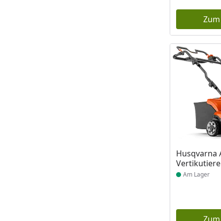
Zum
Produkt am
Husqvarna 
Vertikutiere
Am Lager
Zum