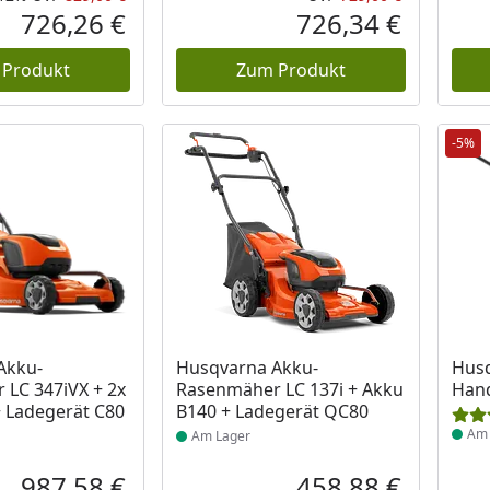
Rabatt in Prozent
Ursprünglicher Preis
Ursprüngli
726,26 €
726,34 €
Aktueller Preis
Aktueller P
 Produkt
Zum Produkt
-5%
 Lager
Produkt am Lager
Prod
Akku-
Husqvarna Akku-
Hus
LC 347iVX + 2x
Rasenmäher LC 137i + Akku
Han
 Ladegerät C80
B140 + Ladegerät QC80
Am 
Am Lager
987,58 €
458,88 €