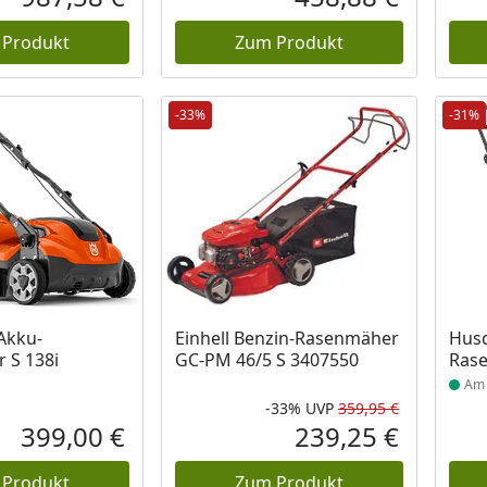
Aktueller Preis
Aktueller P
 Produkt
Zum Produkt
-33%
-31%
 Lager
Prod
Akku-
Einhell Benzin-Rasenmäher
Husq
r S 138i
GC-PM 46/5 S 3407550
Rase
Am 
-33%
UVP
359,95 €
Rabatt in 
Ursprüngli
399,00 €
239,25 €
Aktueller Preis
Aktueller P
 Produkt
Zum Produkt