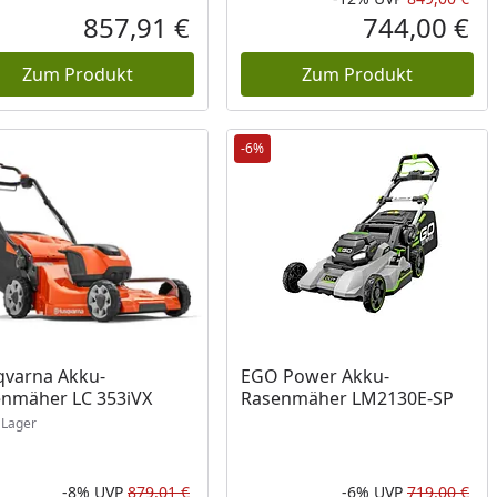
Rab
Urs
857,91 €
744,00 €
reis
Aktueller Preis
Akt
Zum Produkt
Zum Produkt
-6%
ukt am Lager
varna Akku-
EGO Power Akku-
nmäher LC 353iVX
Rasenmäher LM2130E-SP
Lager
-8%
UVP
879,01 €
-6%
UVP
719,00 €