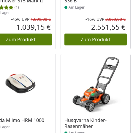
mower 315 Mark II
536 B
(1)
Am Lager
Lager
-45%
UVP
1.899,00 €
-16%
UVP
3.069,00 €
Prozent
cher Preis
Rabatt in Prozent
Ursprünglicher Preis
Rab
Urs
1.039,15 €
2.551,55 €
reis
Aktueller Preis
Akt
Zum Produkt
Zum Produkt
ukt am Lager
Produkt am Lager
da Miimo HRM 1000
Husqvarna Kinder-
Rasenmäher
Lager
Am Lager