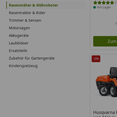
(
Rasenmäher & Mähroboter
Am Lager
Rasentraktor & Rider
Trimmer & Sensen
Motorsägen
Akkugeräte
Zum
Laubbläser
Ersatzteile
Zubehör für Gartengeräte
-3%
Kinderspielzeug
Produkt am
Husqvarna R