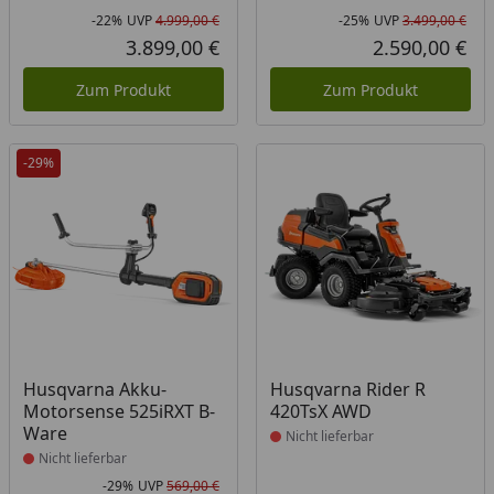
-22%
UVP
4.999,00 €
-25%
UVP
3.499,00 €
Rabatt in Prozent
Ursprünglicher Preis
Rab
Urs
3.899,00 €
2.590,00 €
Aktueller Preis
Akt
Zum Produkt
Zum Produkt
-29%
Produkt nicht lieferbar
Produkt nicht lieferbar
Husqvarna Akku-
Husqvarna Rider R
Motorsense 525iRXT B-
420TsX AWD
Ware
Nicht lieferbar
Nicht lieferbar
-29%
UVP
569,00 €