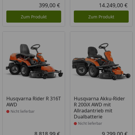
Rabatt in Prozent
Ursprünglicher Preis
399,00 €
14.249,00 €
Aktueller Preis
Akt
Zum Produkt
Zum Produkt
Produkt nicht lieferbar
Produkt nicht lieferbar
Husqvarna Rider R 316T
Husqvarna Akku-Rider
AWD
R 200iX AWD mit
Allradantrieb mit
Nicht lieferbar
Dualbatterie
Nicht lieferbar
8.818,99 €
9.299,00 €