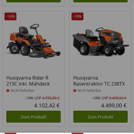
-14%
-18%
Produkt nicht lieferbar
Produkt nicht lieferbar
Husqvarna Rider R
Husqvarna
213C inkl. Mähdeck
Rasentraktor TC 238TX
Nicht lieferbar
Nicht lieferbar
-14%
UVP
4.795,00 €
-18%
UVP
5.499,00 €
Rabatt in Prozent
Ursprünglicher Preis
Rab
Urs
4.102,42 €
4.499,00 €
Aktueller Preis
Akt
Zum Produkt
Zum Produkt