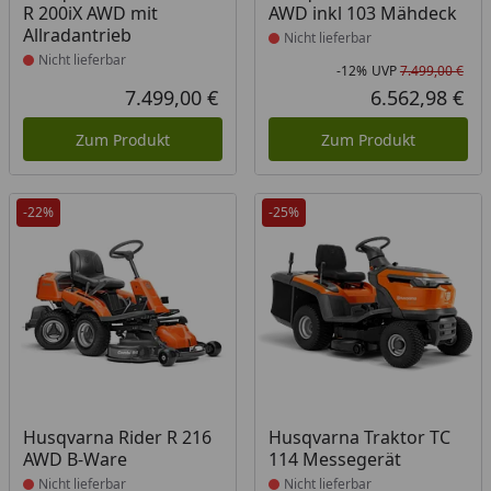
R 200iX AWD mit
AWD inkl 103 Mähdeck
Allradantrieb
Nicht lieferbar
Nicht lieferbar
-12%
UVP
7.499,00 €
Rab
Urs
7.499,00 €
6.562,98 €
Aktueller Preis
Akt
Zum Produkt
Zum Produkt
-22%
-25%
Produkt nicht lieferbar
Produkt nicht lieferbar
Husqvarna Rider R 216
Husqvarna Traktor TC
AWD B-Ware
114 Messegerät
Nicht lieferbar
Nicht lieferbar