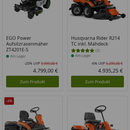
Produkt am Lager
Produkt am Lager
EGO Power
Husqvarna Rider R214
Aufsitzrasenmäher
TC inkl. Mähdeck
ZT4201E-S
(2)
Am Lager
Am Lager
-20%
UVP
5.999,00 €
-6%
UVP
5.299,00 €
Rabatt in Prozent
Ursprünglicher Preis
Rab
Urs
4.799,00 €
4.935,25 €
Aktueller Preis
Akt
Zum Produkt
Zum Produkt
-4%