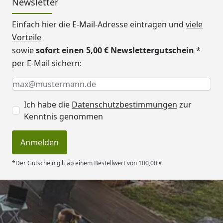
Newsletter
Einfach hier die E-Mail-Adresse eintragen und
viele
Vorteile
sowie
sofort einen 5,00 € Newslettergutschein
*
per E-Mail sichern:
Keine Eingabe erforderlich
Eingabe erforderlich
E-Mail *
Ich habe die
Datenschutzbestimmungen
zur
Kenntnis genommen
Anmelden
*Der Gutschein gilt ab einem Bestellwert von 100,00 €
Trusted Shops