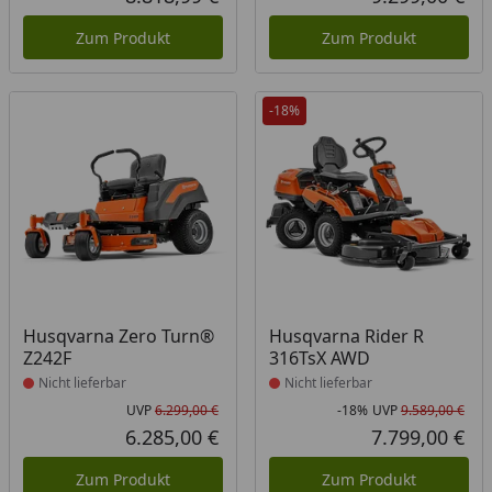
Aktueller Preis
Akt
Zum Produkt
Zum Produkt
-18%
Produkt nicht lieferbar
Produkt nicht lieferbar
Husqvarna Zero Turn®
Husqvarna Rider R
Z242F
316TsX AWD
Nicht lieferbar
Nicht lieferbar
UVP
6.299,00 €
-18%
UVP
9.589,00 €
Ursprünglicher Preis
Rab
Urs
6.285,00 €
7.799,00 €
Aktueller Preis
Akt
Zum Produkt
Zum Produkt