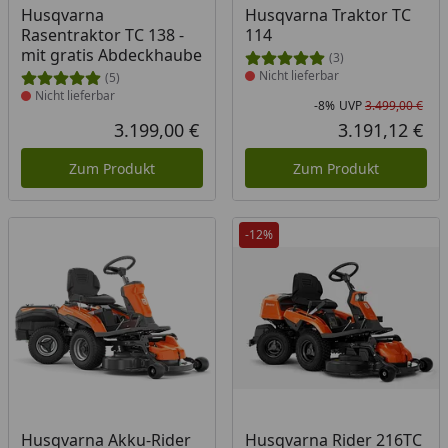
Produkt nicht lieferbar
Produkt nicht lieferbar
Husqvarna
Husqvarna Traktor TC
Rasentraktor TC 138 -
114
mit gratis Abdeckhaube
(3)
Nicht lieferbar
(5)
Nicht lieferbar
-8%
UVP
3.499,00 €
Rab
Urs
3.199,00 €
3.191,12 €
Aktueller Preis
Akt
Zum Produkt
Zum Produkt
-12%
Produkt nicht lieferbar
Produkt nicht lieferbar
Husqvarna Akku-Rider
Husqvarna Rider 216TC