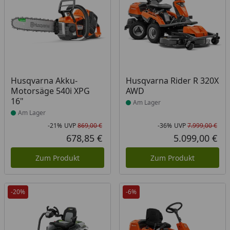
Produkt am Lager
Produkt am Lager
Husqvarna Akku-
Husqvarna Rider R 320X
Motorsäge 540i XPG
AWD
16"
Am Lager
Am Lager
-21%
UVP
869,00 €
-36%
UVP
7.999,00 €
Rabatt in Prozent
Ursprünglicher Preis
Rab
Urs
678,85 €
5.099,00 €
Aktueller Preis
Akt
Zum Produkt
Zum Produkt
-20%
-6%