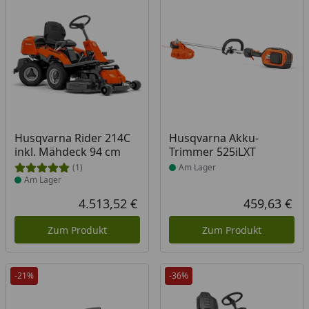
Produkt am Lager
Produkt am Lager
Husqvarna Rider 214C
Husqvarna Akku-
inkl. Mähdeck 94 cm
Trimmer 525iLXT
(1)
Am Lager
Am Lager
4.513,52 €
459,63 €
Aktueller Preis
Akt
Zum Produkt
Zum Produkt
-21%
-36%