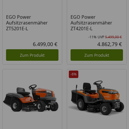
EGO Power
EGO Power
Aufsitzrasenmäher
Aufsitzrasenmäher
ZT5201E-L
ZT4201E-L
-11%
UVP
5.499,00 €
Rab
Urs
6.499,00 €
4.862,79 €
Aktueller Preis
Akt
Zum Produkt
Zum Produkt
-8%