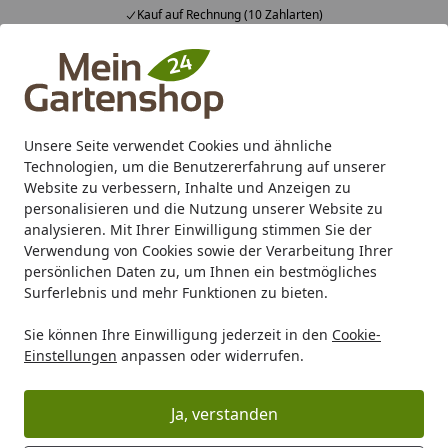
Kauf auf Rechnung (10 Zahlarten)
Alle Produkte
Mein Konto
Wunschl
Ein
4,83
/ 5
Suchen
Unsere Seite verwendet Cookies und ähnliche
Technologien, um die Benutzererfahrung auf unserer
Karibu Pools inkl. gratis Sandfilteranlage & Pool-
Website zu verbessern, Inhalte und Anzeigen zu
Starterset (Gesamtwert bis 468,99€)
personalisieren und die Nutzung unserer Website zu
analysieren. Mit Ihrer Einwilligung stimmen Sie der
Verwendung von Cookies sowie der Verarbeitung Ihrer
Gartenpflege
Gartengeräte
Rasentraktor & Rider
persönlichen Daten zu, um Ihnen ein bestmögliches
Startseite
Surferlebnis und mehr Funktionen zu bieten.
Rasentraktor & Rider
Sie können Ihre Einwilligung jederzeit in den
Cookie-
Einstellungen
anpassen oder widerrufen.
Ihre Artikelübersicht
Ja, verstanden
Kategorien