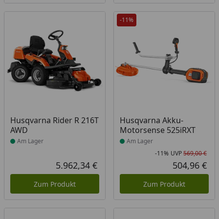
-11%
Produkt am Lager
Produkt am Lager
Husqvarna Rider R 216T
Husqvarna Akku-
AWD
Motorsense 525iRXT
Am Lager
Am Lager
-11%
UVP
569,00 €
Rab
Urs
5.962,34 €
504,96 €
Aktueller Preis
Akt
Zum Produkt
Zum Produkt