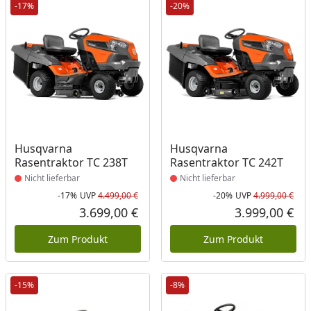
-17%
-20%
Produkt nicht lieferbar
Produkt nicht lieferbar
Husqvarna
Husqvarna
Rasentraktor TC 238T
Rasentraktor TC 242T
Nicht lieferbar
Nicht lieferbar
-17%
UVP
4.499,00 €
-20%
UVP
4.999,00 €
Rabatt in Prozent
Ursprünglicher Preis
Rab
Urs
3.699,00 €
3.999,00 €
Aktueller Preis
Akt
Zum Produkt
Zum Produkt
-15%
-8%