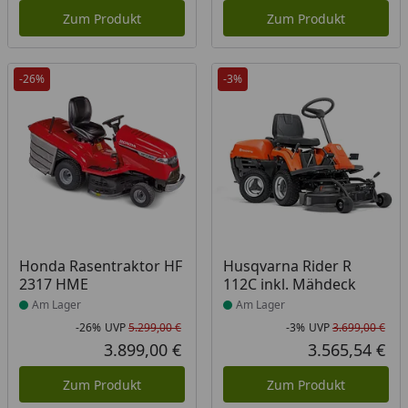
Zum Produkt
Zum Produkt
-26%
-3%
Produkt am Lager
Produkt am Lager
Honda Rasentraktor HF
Husqvarna Rider R
2317 HME
112C inkl. Mähdeck
Am Lager
Am Lager
-26%
UVP
5.299,00 €
-3%
UVP
3.699,00 €
Rabatt in Prozent
Ursprünglicher Preis
Rab
Urs
3.899,00 €
3.565,54 €
Aktueller Preis
Akt
Zum Produkt
Zum Produkt