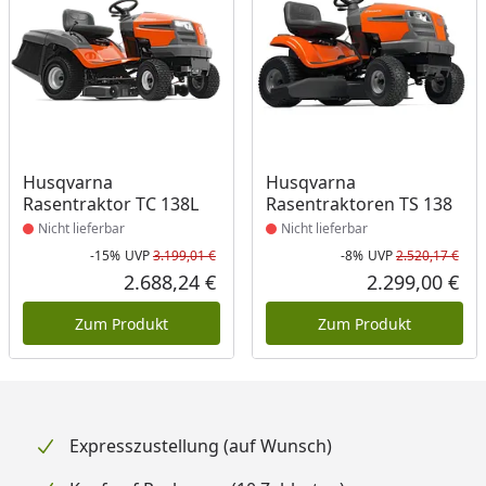
Produkt nicht lieferbar
Produkt nicht lieferbar
Husqvarna
Husqvarna
Rasentraktor TC 138L
Rasentraktoren TS 138
Nicht lieferbar
Nicht lieferbar
-15%
UVP
3.199,01 €
-8%
UVP
2.520,17 €
Rabatt in Prozent
Ursprünglicher Preis
Rab
Urs
2.688,24 €
2.299,00 €
Aktueller Preis
Akt
Zum Produkt
Zum Produkt
Expresszustellung (auf Wunsch)