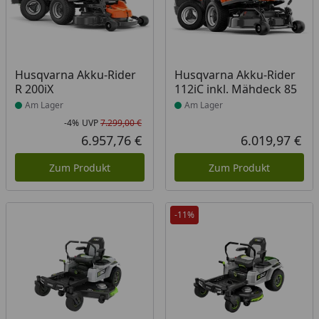
Produkt am Lager
Produkt am Lager
Husqvarna Akku-Rider
Husqvarna Akku-Rider
R 200iX
112iC inkl. Mähdeck 85
Am Lager
Am Lager
-4%
UVP
7.299,00 €
Rabatt in Prozent
Ursprünglicher Preis
6.957,76 €
6.019,97 €
Aktueller Preis
Akt
Zum Produkt
Zum Produkt
-11%