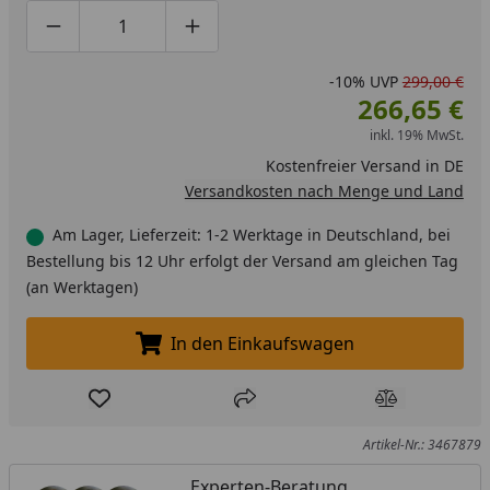
Produktmenge um eins verringern
Produktmenge manuell eingeben
Produktmenge um eins erhöhen
-10%
UVP
299,00 €
266,65 €
inkl. 19% MwSt.
Kostenfreier Versand in DE
Versandkosten nach Menge und Land
Am Lager, Lieferzeit: 1-2 Werktage in Deutschland, bei
Bestellung bis 12 Uhr erfolgt der Versand am gleichen Tag
(an Werktagen)
In den Einkaufswagen
In den Einkaufswagen legen
Produkt zur Wunschliste hinzufügen
Teilen
Produkt Ver
Artikel-Nr.: 3467879
Experten-Beratung