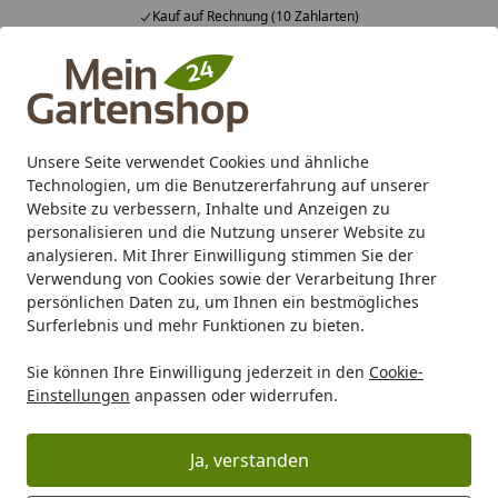
Kauf auf Rechnung (10 Zahlarten)
Alle Produkte
Mein Konto
Wunschl
Ein
4,83
/ 5
Suchen
Unsere Seite verwendet Cookies und ähnliche
Technologien, um die Benutzererfahrung auf unserer
Karibu Pools inkl. gratis Sandfilteranlage & Pool-
Website zu verbessern, Inhalte und Anzeigen zu
Starterset (Gesamtwert bis 468,99€)
personalisieren und die Nutzung unserer Website zu
analysieren. Mit Ihrer Einwilligung stimmen Sie der
Verwendung von Cookies sowie der Verarbeitung Ihrer
Gartenpflege
Gartengeräte
Motorsägen
EGO Power Ak
persönlichen Daten zu, um Ihnen ein bestmögliches
Startseite
Surferlebnis und mehr Funktionen zu bieten.
EGO Power Akku-Kettensäge
Sie können Ihre Einwilligung jederzeit in den
Cookie-
CS1610E
Einstellungen
anpassen oder widerrufen.
Ja, verstanden