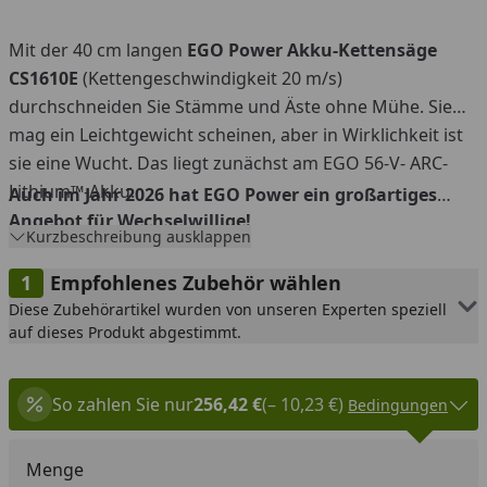
Mit der 40 cm langen
EGO Power Akku-Kettensäge
CS1610E
(Kettengeschwindigkeit 20 m/s)
durchschneiden Sie Stämme und Äste ohne Mühe. Sie
mag ein Leichtgewicht scheinen, aber in Wirklichkeit ist
sie eine Wucht. Das liegt zunächst am EGO 56-V- ARC-
Lithium™-Akku.
Auch im Jahr 2026 hat EGO Power ein großartiges
Angebot für Wechselwillige!
Kurzbeschreibung ausklappen
Kaufen Sie EGO-Produkte im Wert von mind. 899,00 EUR,
dann erhalten Sie einen 5,0 Ah-Akku BA2800T im Wert
Empfohlenes Zubehör wählen
von 279,00 EUR UVP kostenfrei dazu.
Diese Zubehörartikel wurden von unseren Experten speziell
Der Akku wird Ihnen bei Erreichen des Mindestwertes
auf dieses Produkt abgestimmt.
von uns im Nachgang dem Auftrag hinzugefügt. Hierbei
ist es egal, welche Geräte gekauft werden, auch
mehrere günstigere Produkte können gekauft werden
So zahlen Sie nur
256,42 €
(– 10,23 €)
Bedingungen
und zur benötigten Kaufpreissumme von 899,00 EUR
kombiniert werden.
Menge