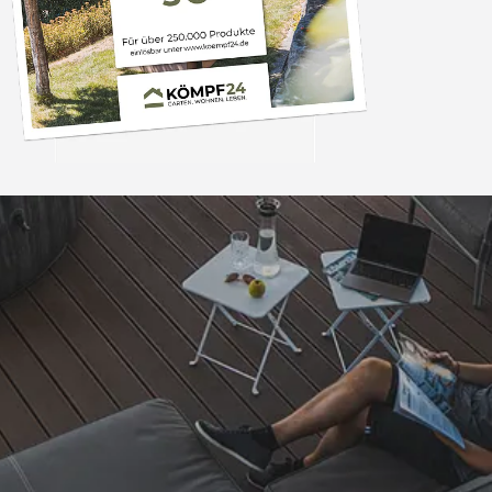
Trusted Shops
„Super schnell gelife
100%. Alles wie besc
“
4,83
/ 5
06.08.202
16.901 Bewertungen