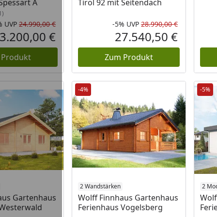
Spessart A
Tirol 92 mit Seitendach
1)
%
UVP
24.990,00 €
-5%
UVP
28.990,00 €
Rabatt in Prozent
Ursprünglicher Preis
Rabatt in 
Ursprüngli
3.200,00 €
27.540,50 €
Aktueller Preis
Aktueller P
 Produkt
Zum Produkt
-4%
-5%
2 Wandstärken
2 Mod
haus Gartenhaus
Wolff Finnhaus Gartenhaus
Wolf
 Westerwald
Ferienhaus Vogelsberg
Feri