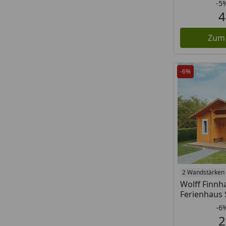
-5
4
Zum
-6%
2 Wandstärken
Wolff Finn
Ferienhaus 
-6
2