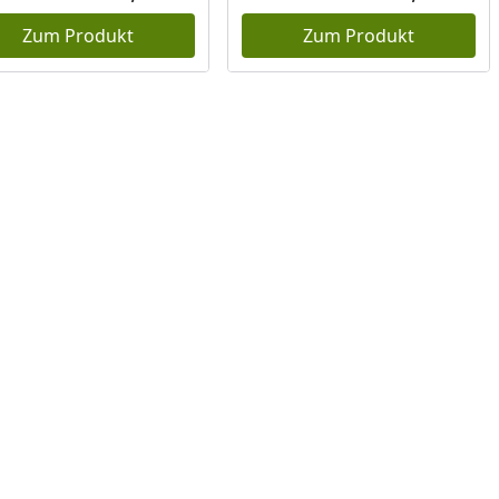
reis
Aktueller Preis
Akt
Zum Produkt
Zum Produkt