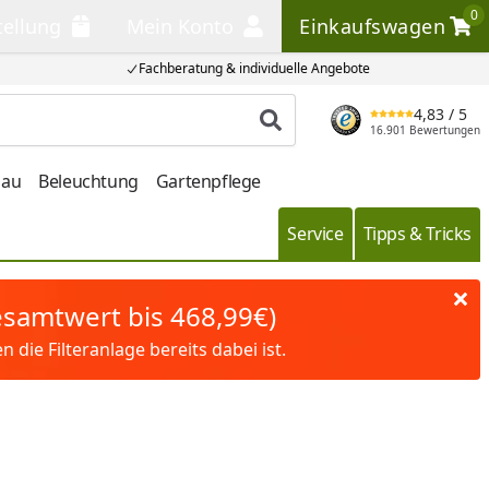
0
tellung
Mein Konto
Einkaufswagen
llung
Mein Konto
Einkaufswagen
Fachberatung & individuelle Angebote
4,83
/ 5
Produkt suchen
16.901 Bewertungen
bau
Beleuchtung
Gartenpflege
Service
Tipps & Tricks
Gesamtwert bis 468,99€)
die Filteranlage bereits dabei ist.