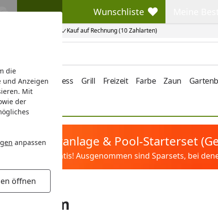
Wunschliste
Meine Bes
Wunschliste
Meine Beste
Kauf auf Rechnung (10 Zahlarten)
m die
e/Vordach
Wellness
Grill
Freizeit
Farbe
Zaun
Garten
e und Anzeigen
ieren. Mit
owie der
mögliches
tis Sandfilteranlage & Pool-Starterset (
ngen
anpassen
ilter&Pflege gratis! Ausgenommen sind Sparsets, bei denen 
gen öffnen
ärke > 70 mm
e > 70 mm