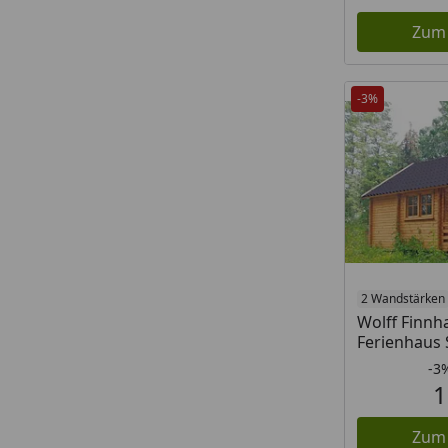
Zum
-3%
2 Wandstärken
Wolff Finn
Ferienhaus 
-3
1
Zum