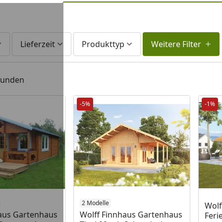
Lieferzeit
Produkttyp
Weitere Filter
efunden
-5%
-1%
2 Modelle
Wolf
haus Gartenhaus
Wolff Finnhaus Gartenhaus
Feri