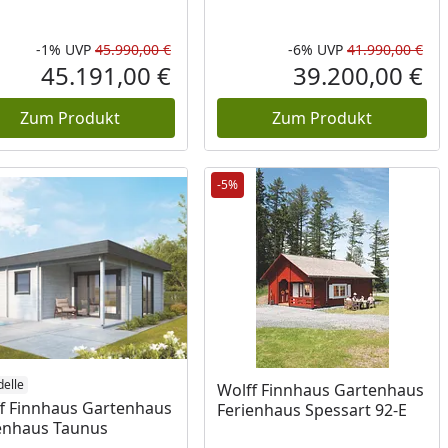
-1%
UVP
45.990,00 €
-6%
UVP
41.990,00 €
Prozent
cher Preis
Rabatt in Prozent
Ursprünglicher Preis
Rab
Urs
45.191,00 €
39.200,00 €
reis
Aktueller Preis
Akt
Zum Produkt
Zum Produkt
-5%
elle
Wolff Finnhaus Gartenhaus
f Finnhaus Gartenhaus
Ferienhaus Spessart 92-E
enhaus Taunus