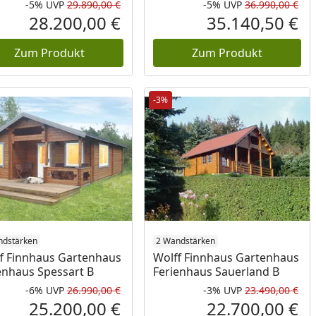
-5%
UVP
29.890,00 €
-5%
UVP
36.990,00 €
Prozent
cher Preis
Rabatt in Prozent
Ursprünglicher Preis
Rab
Urs
28.200,00 €
35.140,50 €
reis
Aktueller Preis
Akt
Zum Produkt
Zum Produkt
-3%
ndstärken
2 Wandstärken
f Finnhaus Gartenhaus
Wolff Finnhaus Gartenhaus
enhaus Spessart B
Ferienhaus Sauerland B
-6%
UVP
26.990,00 €
-3%
UVP
23.490,00 €
Prozent
cher Preis
Rabatt in Prozent
Ursprünglicher Preis
Rab
Urs
25.200,00 €
22.700,00 €