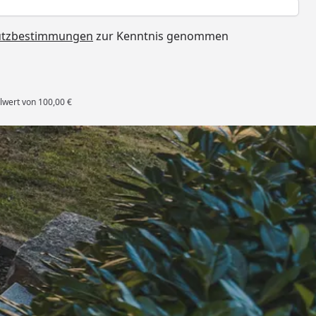
h
utzbestimmungen
zur Kenntnis genommen
lwert von 100,00 €