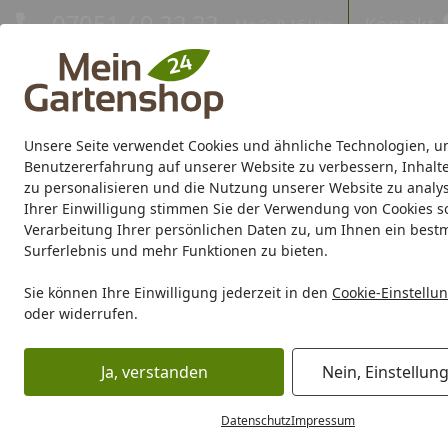
Hotline
07051 / 9 22 22
Kontakt
Mo-Fr. 8-16 Uhr
Kontakt
Eigene Montage-Teams
Unsere Seite verwendet Cookies und ähnliche Technologien, u
Gartenhaus
Gerätehaus
Gewächshaus
Carport/Garag
Benutzererfahrung auf unserer Website zu verbessern, Inhalt
zu personalisieren und die Nutzung unserer Website zu analys
Ihrer Einwilligung stimmen Sie der Verwendung von Cookies s
Marken
Sale %
Verarbeitung Ihrer persönlichen Daten zu, um Ihnen ein best
Surferlebnis und mehr Funktionen zu bieten.
Karibu Pools inkl. gra
Sie können Ihre Einwilligung jederzeit in den
Cookie-Einstellu
oder widerrufen.
Dein Traumpool im Sorglos-Paket: F
Ja, verstanden
Nein, Einstellun
Gartenhaus
Blockbohlenhaus
Blockbohlenhaus Wandst
Startseite
Blockbohlenhaus Wandstärk
Datenschutz
Impressum