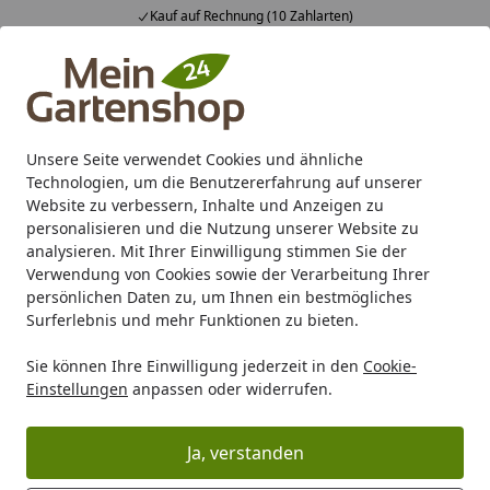
Fachberatung & individuelle Angebote
Alle Produkte
Mein Konto
Wunschl
Ein
4,83
/ 5
Suchen
Unsere Seite verwendet Cookies und ähnliche
Technologien, um die Benutzererfahrung auf unserer
Karibu Pools inkl. gratis Sandfilteranlage & Pool-
Website zu verbessern, Inhalte und Anzeigen zu
Starterset (Gesamtwert bis 468,99€)
personalisieren und die Nutzung unserer Website zu
analysieren. Mit Ihrer Einwilligung stimmen Sie der
Verwendung von Cookies sowie der Verarbeitung Ihrer
Gartenhaus
Blockbohlenhaus
Blockbohlenhaus Wandstä
persönlichen Daten zu, um Ihnen ein bestmögliches
Startseite
Surferlebnis und mehr Funktionen zu bieten.
Blockbohlenhaus Wandstärke 14 -
21 mm
Sie können Ihre Einwilligung jederzeit in den
Cookie-
Einstellungen
anpassen oder widerrufen.
Ihre Artikelübersicht
Ja, verstanden
Kategorien