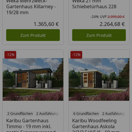
Weka Mehrzweck-
Weka 21 mm
Gartenhaus Killarney -
Schiebetürhaus 228
19/28 mm
-24%
UVP
2.999,00 €
Rab
Urs
1.365,60 €
2.264,68 €
Aktueller Preis
Akt
Zum Produkt
Zum Produkt
-12%
-12%
2 Grundflächen
2 Ausführungen
6 Grundflächen
2 Ausführungen
Karibu Gartenhaus
Karibu Woodfeeling
Timmo - 19 mm inkl.
Gartenhaus Askola