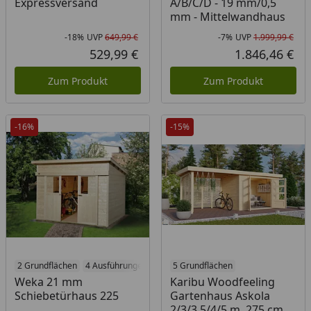
Expressversand
A/B/C/D - 19 mm/0,5
mm - Mittelwandhaus
-18%
UVP
649,99 €
-7%
UVP
1.999,99 €
Rabatt in Prozent
Ursprünglicher Preis
Rab
Urs
529,99 €
1.846,46 €
Aktueller Preis
Akt
Zum Produkt
Zum Produkt
-16%
-15%
2 Grundflächen
4 Ausführungen
5 Grundflächen
Weka 21 mm
Karibu Woodfeeling
Schiebetürhaus 225
Gartenhaus Askola
2/3/3,5/4/5 m. 275 cm