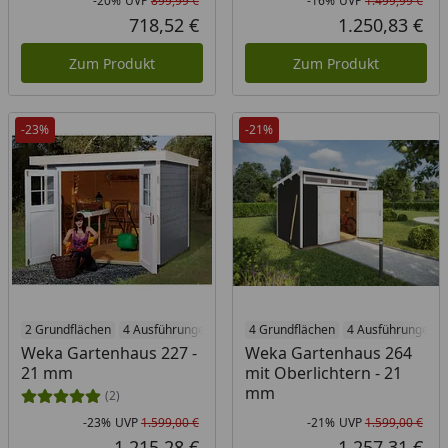
-20%
UVP
899,99 €
-16%
UVP
1.499,99 €
Rabatt in Prozent
Ursprünglicher Preis
Rab
Urs
718,52 €
1.250,83 €
Aktueller Preis
Akt
Zum Produkt
Zum Produkt
-23%
-21%
2 Grundflächen
4 Ausführungen
4 Grundflächen
4 Ausführungen
Weka Gartenhaus 227 -
Weka Gartenhaus 264
21 mm
mit Oberlichtern - 21
mm
(2)
-23%
UVP
1.599,00 €
-21%
UVP
1.599,00 €
Rabatt in Prozent
Ursprünglicher Preis
Rab
Urs
1.215,28 €
1.257,31 €