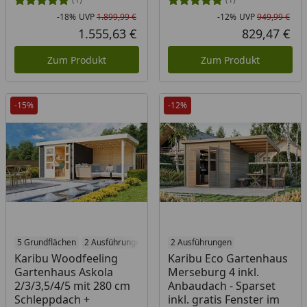
-18%
UVP
1.899,99 €
-12%
UVP
949,99 €
Rabatt in Prozent
Ursprünglicher Preis
Rab
Urs
1.555,63 €
829,47 €
Aktueller Preis
Akt
Zum Produkt
Zum Produkt
-15%
-12%
5 Grundflächen
2 Ausführungen
2 Ausführungen
Karibu Woodfeeling
Karibu Eco Gartenhaus
Gartenhaus Askola
Merseburg 4 inkl.
2/3/3,5/4/5 mit 280 cm
Anbaudach - Sparset
Schleppdach +
inkl. gratis Fenster im