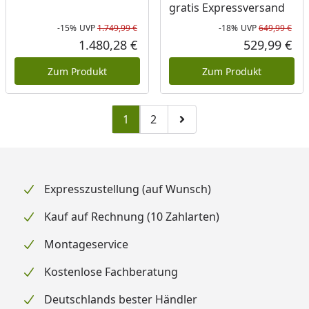
gratis Expressversand
-15%
UVP
1.749,99 €
-18%
UVP
649,99 €
Rabatt in Prozent
Ursprünglicher Preis
Rab
Urs
1.480,28 €
529,99 €
Aktueller Preis
Akt
Zum Produkt
Zum Produkt
1
2
Zu Seite 2
Zur nächsten Seite
Expresszustellung (auf Wunsch)
Kauf auf Rechnung (10 Zahlarten)
Montageservice
Kostenlose Fachberatung
Deutschlands bester Händler