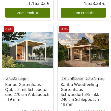
Rabatt in Prozent
Ursprünglicher Preis
Rab
Urs
1.163,02 €
1.538,28 €
Aktueller Preis
Akt
Zum Produkt
Zum Produkt
-14%
-13%
2 Ausführungen
2 Grundflächen
2 Ausführungen
Karibu Gartenhaus
Karibu Woodfeeling
Qubic 2 mit Schiebetür
Gartenhaus
und 270 cm Anbaudach
Schwandorf 3/5 inkl.
- 19 mm
240 cm Schleppdach -
19 mm