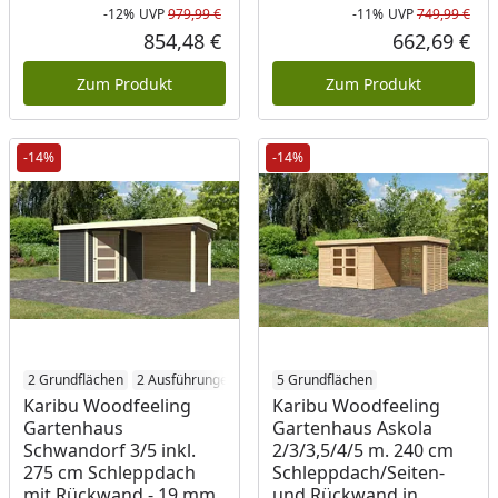
-12%
UVP
979,99 €
-11%
UVP
749,99 €
Rabatt in Prozent
Ursprünglicher Preis
Rab
Urs
854,48 €
662,69 €
Aktueller Preis
Akt
Zum Produkt
Zum Produkt
-14%
-14%
2 Grundflächen
2 Ausführungen
5 Grundflächen
Karibu Woodfeeling
Karibu Woodfeeling
Gartenhaus
Gartenhaus Askola
Schwandorf 3/5 inkl.
2/3/3,5/4/5 m. 240 cm
275 cm Schleppdach
Schleppdach/Seiten-
mit Rückwand - 19 mm
und Rückwand in