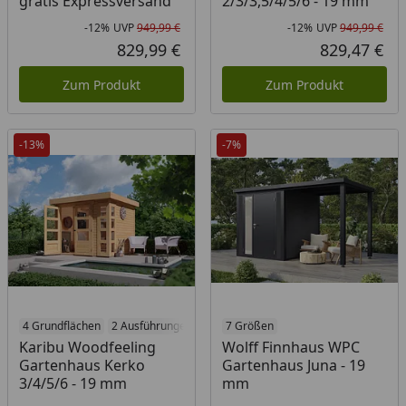
gratis Expressversand
2/3/3,5/4/5/6 - 19 mm
-12%
UVP
949,99 €
-12%
UVP
949,99 €
Rabatt in Prozent
Ursprünglicher Preis
Rab
Urs
829,99 €
829,47 €
Aktueller Preis
Akt
Zum Produkt
Zum Produkt
-13%
-7%
4 Grundflächen
2 Ausführungen
7 Größen
Karibu Woodfeeling
Wolff Finnhaus WPC
Gartenhaus Kerko
Gartenhaus Juna - 19
3/4/5/6 - 19 mm
mm