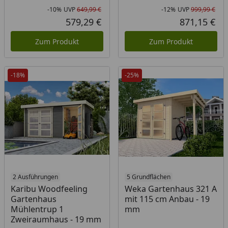
-10%
UVP
649,99 €
-12%
UVP
999,99 €
Rabatt in Prozent
Ursprünglicher Preis
Rab
Urs
579,29 €
871,15 €
Aktueller Preis
Akt
Zum Produkt
Zum Produkt
-18%
-25%
2 Ausführungen
5 Grundflächen
Karibu Woodfeeling
Weka Gartenhaus 321 A
Gartenhaus
mit 115 cm Anbau - 19
Mühlentrup 1
mm
Zweiraumhaus - 19 mm