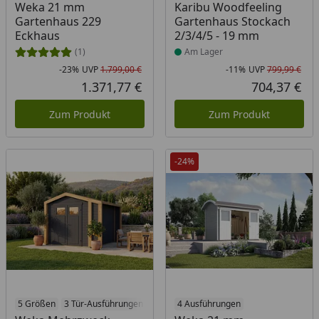
Weka 21 mm
Karibu Woodfeeling
Gartenhaus 229
Gartenhaus Stockach
Eckhaus
2/3/4/5 - 19 mm
(1)
Am Lager
-23%
UVP
1.799,00 €
-11%
UVP
799,99 €
Rabatt in Prozent
Ursprünglicher Preis
Rab
Urs
1.371,77 €
704,37 €
Aktueller Preis
Akt
Zum Produkt
Zum Produkt
-24%
5 Größen
3 Tür-Ausführungen
4 Farben
4 Ausführungen
8 Modelle