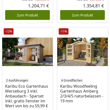
Rabatt in Prozent
Ursprünglicher Preis
Rab
Urs
1.204,71 €
1.354,81 €
Aktueller Preis
Akt
Zum Produkt
Zum Produkt
-12%
-11%
2 Ausführungen
4 Grundflächen
Karibu Eco Gartenhaus
Karibu Woodfeeling
Merseburg 3 inkl.
Gartenhaus Amberg
Anbaudach - Sparset
2/3/4/5 naturbelassen -
inkl. gratis Fenster im
19 mm
Wert von bis zu 59,99 €