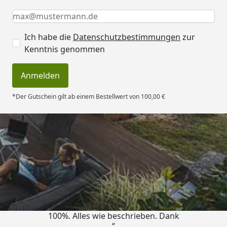
Keine Eingabe erforderlich
Eingabe erforderlich
E-Mail *
Ich habe die
Datenschutzbestimmungen
zur
Kenntnis genommen
Anmelden
*Der Gutschein gilt ab einem Bestellwert von 100,00 €
Trusted Shops
4,83
/ 5
„Super schnell gelifert. Ware passt
100%. Alles wie beschrieben. Dank
“