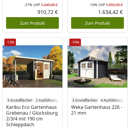
-27%
UVP
1.249,00 €
-16%
UVP
1.959,99 €
Rabatt in Prozent
Ursprünglicher Preis
Rab
Urs
910,72 €
1.634,42 €
Aktueller Preis
Akt
Zum Produkt
Zum Produkt
-13%
-19%
3 Grundflächen
2 Ausführungen
3 Grundflächen
4 Ausführungen
Karibu Eco Gartenhaus
Weka Gartenhaus 226 -
Grebenau / Glücksburg
21 mm
2/3/4 mit 190 cm
Schleppdach