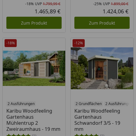
-18%
UVP
1.799,99 €
-25%
UVP
1.899,00 €
Rabatt in Prozent
Ursprünglicher Preis
Rab
Urs
1.465,89 €
1.424,06 €
Aktueller Preis
Akt
Zum Produkt
Zum Produkt
-18%
-12%
2 Ausführungen
2 Grundflächen
2 Ausführungen
Karibu Woodfeeling
Karibu Woodfeeling
Gartenhaus
Gartenhaus
Mühlentrup 2
Schwandorf 3/5 - 19
Zweiraumhaus - 19 mm
mm
(1)
(1)