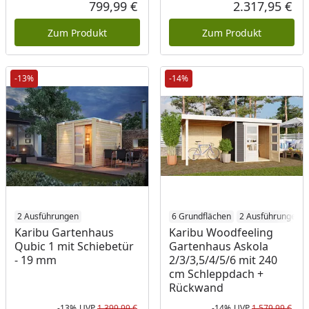
Rabatt in Prozent
Ursprünglicher Preis
Rab
Urs
799,99 €
2.317,95 €
Aktueller Preis
Akt
Zum Produkt
Zum Produkt
-13%
-14%
2 Ausführungen
6 Grundflächen
2 Ausführungen
Karibu Gartenhaus
Karibu Woodfeeling
Qubic 1 mit Schiebetür
Gartenhaus Askola
- 19 mm
2/3/3,5/4/5/6 mit 240
cm Schleppdach +
Rückwand
-13%
UVP
1.399,99 €
-14%
UVP
1.579,99 €