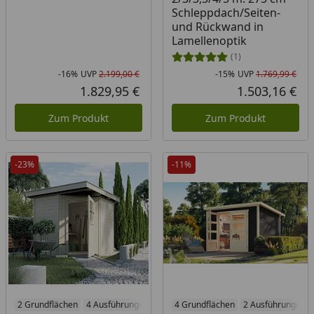
Schleppdach/Seiten-
und Rückwand in
Lamellenoptik
(1)
-16%
UVP
2.199,00 €
-15%
UVP
1.769,99 €
Rabatt in Prozent
Ursprünglicher Preis
Rab
Urs
1.829,95 €
1.503,16 €
Aktueller Preis
Akt
Zum Produkt
Zum Produkt
-23%
-11%
2 Grundflächen
4 Ausführungen
Produkt am Lager
4 Grundflächen
2 Ausführungen