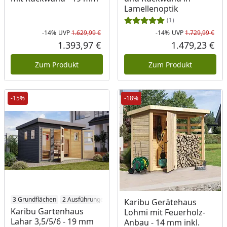
Lamellenoptik
(1)
-14%
UVP
1.629,99 €
-14%
UVP
1.729,99 €
Rabatt in Prozent
Ursprünglicher Preis
Rab
Urs
1.393,97 €
1.479,23 €
Aktueller Preis
Akt
Zum Produkt
Zum Produkt
-15%
-18%
3 Grundflächen
2 Ausführungen
Karibu Gerätehaus
Karibu Gartenhaus
Lohmi mit Feuerholz-
Lahar 3,5/5/6 - 19 mm
Anbau - 14 mm inkl.