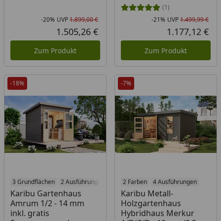
(1)
-20%
UVP
1.899,00 €
-21%
UVP
1.499,99 €
Rabatt in Prozent
Ursprünglicher Preis
Rab
Urs
1.505,26 €
1.177,12 €
Aktueller Preis
Akt
Zum Produkt
Zum Produkt
-18%
-7%
3 Grundflächen
2 Ausführungen
2 Farben
4 Ausführungen
Karibu Gartenhaus
Karibu Metall-
Amrum 1/2 - 14 mm
Holzgartenhaus
inkl. gratis
Hybridhaus Merkur