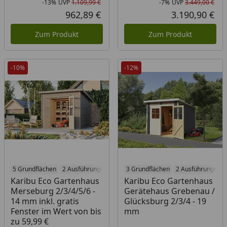
-13%
UVP
1.109,99 €
-7%
UVP
3.449,00 €
Rabatt in Prozent
Ursprünglicher Preis
Rab
Urs
962,89 €
3.190,90 €
Aktueller Preis
Akt
Zum Produkt
Zum Produkt
-10%
-12%
5 Grundflächen
2 Ausführungen
3 Grundflächen
2 Ausführungen
Karibu Eco Gartenhaus
Karibu Eco Gartenhaus
Merseburg 2/3/4/5/6 -
Gerätehaus Grebenau /
14 mm inkl. gratis
Glücksburg 2/3/4 - 19
Fenster im Wert von bis
mm
zu 59,99 €