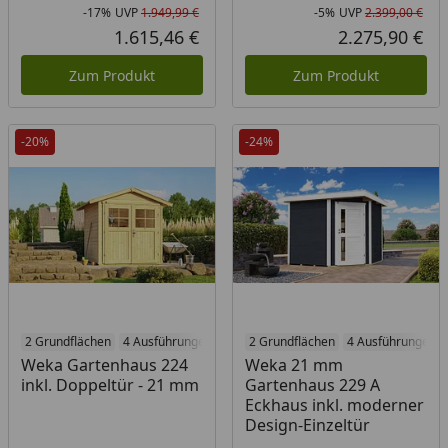
-17%
UVP
1.949,99 €
-5%
UVP
2.399,00 €
Rabatt in Prozent
Ursprünglicher Preis
Rab
Urs
1.615,46 €
2.275,90 €
Aktueller Preis
Akt
Zum Produkt
Zum Produkt
-20%
-24%
2 Grundflächen
4 Ausführungen
2 Grundflächen
4 Ausführungen
Weka Gartenhaus 224
Weka 21 mm
inkl. Doppeltür - 21 mm
Gartenhaus 229 A
Eckhaus inkl. moderner
Design-Einzeltür