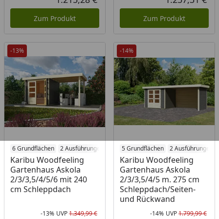
Aktueller Preis
Akt
Zum Produkt
Zum Produkt
-13%
-14%
6 Grundflächen
2 Ausführungen
5 Grundflächen
2 Ausführungen
Karibu Woodfeeling
Karibu Woodfeeling
Gartenhaus Askola
Gartenhaus Askola
2/3/3,5/4/5/6 mit 240
2/3/3,5/4/5 m. 275 cm
cm Schleppdach
Schleppdach/Seiten-
und Rückwand
-13%
UVP
1.349,99 €
-14%
UVP
1.799,99 €