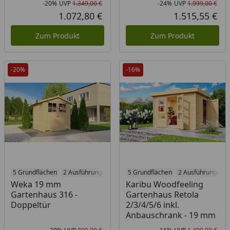
-20%
UVP
1.349,00 €
-24%
UVP
1.999,00 €
Rabatt in Prozent
Ursprünglicher Preis
Rab
Urs
1.072,80 €
1.515,55 €
Aktueller Preis
Akt
Zum Produkt
Zum Produkt
-20%
-16%
5 Grundflächen
2 Ausführungen
5 Grundflächen
2 Ausführungen
Weka 19 mm
Karibu Woodfeeling
Gartenhaus 316 -
Gartenhaus Retola
Doppeltür
2/3/4/5/6 inkl.
Anbauschrank - 19 mm