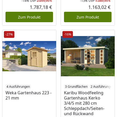
-14%
UVP
2.099,99 €
-13%
UVP
1.349,99 €
Rabatt in Prozent
Ursprünglicher Preis
Rab
Urs
1.787,18 €
1.163,02 €
Aktueller Preis
Akt
Zum Produkt
Zum Produkt
-27%
-16%
4 Ausführungen
3 Grundflächen
2 Ausführungen
Weka Gartenhaus 223 -
Karibu Woodfeeling
21 mm
Gartenhaus Kerko
3/4/5 mit 280 cm
Schleppdach/Seiten-
und Rückwand