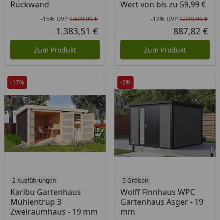
Rückwand
Wert von bis zu 59,99 €
-15%
UVP
1.629,99 €
-12%
UVP
1.019,99 €
Rabatt in Prozent
Ursprünglicher Preis
Rab
Urs
1.383,51 €
887,82 €
Aktueller Preis
Akt
Zum Produkt
Zum Produkt
-17%
-5%
2 Ausführungen
5 Größen
Karibu Gartenhaus
Wolff Finnhaus WPC
Mühlentrup 3
Gartenhaus Asger - 19
Zweiraumhaus - 19 mm
mm