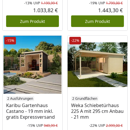
-13%
UVP
1.199,99 €
-19%
UVP
1.799,00 €
Rabatt in Prozent
Ursprünglicher Preis
Rab
Urs
1.033,82 €
1.443,30 €
Aktueller Preis
Akt
Zum Produkt
Zum Produkt
-15%
-22%
2 Ausführungen
2 Grundflächen
Karibu Gartenhaus
Weka Schiebetürhaus
Castano - 19 mm inkl.
225 A mit 295 cm Anbau
gratis Expressversand
- 21 mm
-15%
UVP
949,99 €
-22%
UVP
2.999,00 €