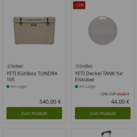
-12%
Produkt am Lager
2 Farben
Produkt am Lager
2 Größen
YETI Kühlbox TUNDRA
YETI Deckel TANK für
105
Eiskübel
Am Lager
Am Lager
-12%
UVP
50,00 €
Rab
Urs
540,00 €
44,00 €
Aktueller Preis
Akt
Zum Produkt
Zum Produkt