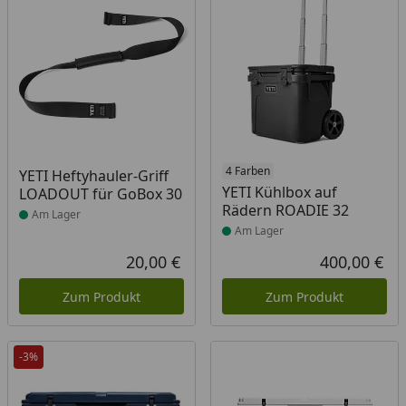
Produkt am Lager
Produkt am Lager
4 Farben
YETI Heftyhauler-Griff
YETI Kühlbox auf
LOADOUT für GoBox 30
Rädern ROADIE 32
Am Lager
Am Lager
20,00 €
400,00 €
Aktueller Preis
Akt
Zum Produkt
Zum Produkt
-3%