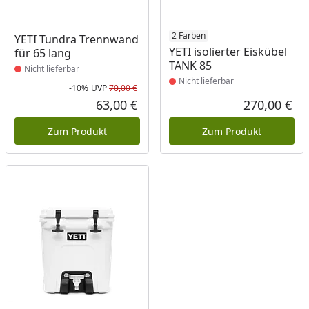
Produkt nicht lieferbar
Produkt nicht lieferbar
2 Farben
YETI Tundra Trennwand
YETI isolierter Eiskübel
für 65 lang
TANK 85
Nicht lieferbar
Nicht lieferbar
-10%
UVP
70,00 €
Rabatt in Prozent
Ursprünglicher Preis
63,00 €
270,00 €
Aktueller Preis
Akt
Zum Produkt
Zum Produkt