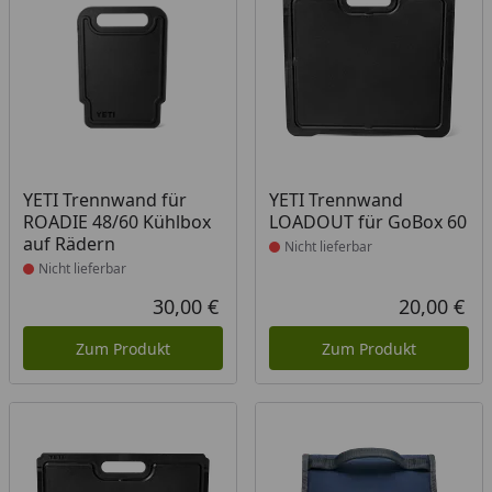
Produkt nicht lieferbar
Produkt nicht lieferbar
YETI Trennwand für
YETI Trennwand
ROADIE 48/60 Kühlbox
LOADOUT für GoBox 60
auf Rädern
Nicht lieferbar
Nicht lieferbar
30,00 €
20,00 €
Aktueller Preis
Akt
Zum Produkt
Zum Produkt