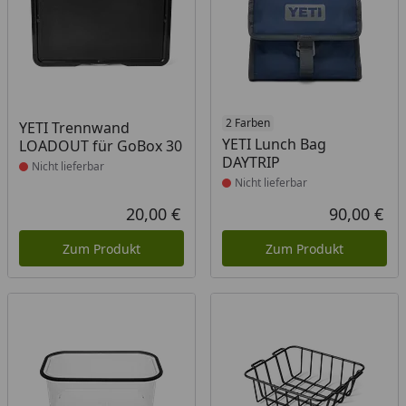
Produkt nicht lieferbar
Produkt nicht lieferbar
2 Farben
YETI Trennwand
YETI Lunch Bag
LOADOUT für GoBox 30
DAYTRIP
Nicht lieferbar
Nicht lieferbar
20,00 €
90,00 €
Aktueller Preis
Akt
Zum Produkt
Zum Produkt