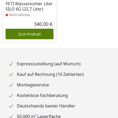
Produkt nicht lieferbar
YETI Wasserkühler Liter
SILO 6G (22,7 Liter)
Nicht lieferbar
340,00 €
Aktueller Preis
Zum Produkt
Expresszustellung (auf Wunsch)
Kauf auf Rechnung (10 Zahlarten)
Montageservice
Kostenlose Fachberatung
Deutschlands bester Händler
50.000 m² Lagerfläche