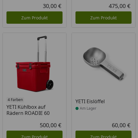
30,00 €
475,00 €
Aktueller Preis
Akt
Zum Produkt
Zum Produkt
4 Farben
Produkt am Lager
YETI Eislöffel
YETI Kühlbox auf
Am Lager
Rädern ROADIE 60
500,00 €
60,00 €
Aktueller Preis
Akt
Zum Produkt
Zum Produkt