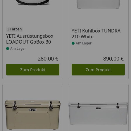
Produkt am Lager
3 Farben
Produkt am Lager
YETI Kühlbox TUNDRA
YETI Ausrüstungsbox
210 White
LOADOUT GoBox 30
Am Lager
Am Lager
280,00 €
890,00 €
Aktueller Preis
Akt
Zum Produkt
Zum Produkt