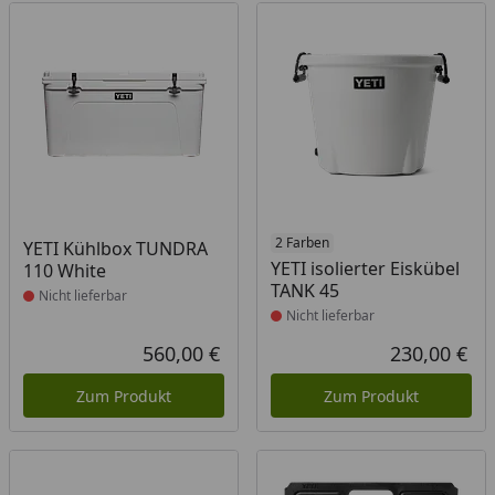
Produkt nicht lieferbar
Produkt nicht lieferbar
2 Farben
YETI Kühlbox TUNDRA
YETI isolierter Eiskübel
110 White
TANK 45
Nicht lieferbar
Nicht lieferbar
560,00 €
230,00 €
Aktueller Preis
Akt
Zum Produkt
Zum Produkt