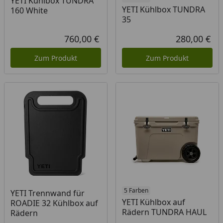
YETI Kühlbox TUNDRA
YETI Kühlbox TUNDRA
160 White
35
760,00 €
280,00 €
Aktueller Preis
Akt
Zum Produkt
Zum Produkt
5 Farben
YETI Trennwand für
YETI Kühlbox auf
ROADIE 32 Kühlbox auf
Rädern TUNDRA HAUL
Rädern