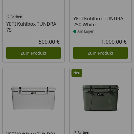
2 Farben
Produkt am Lager
YETI Kühlbox TUNDRA
YETI Kühlbox TUNDRA
250 White
75
Am Lager
500,00 €
1.000,00 €
Aktueller Preis
Akt
Zum Produkt
Zum Produkt
Neu
6 Farben