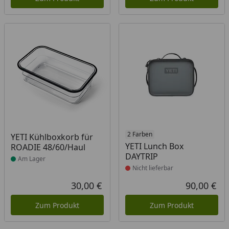
Produkt am Lager
Produkt nicht lieferbar
2 Farben
YETI Kühlboxkorb für
YETI Lunch Box
ROADIE 48/60/Haul
DAYTRIP
Am Lager
Nicht lieferbar
30,00 €
90,00 €
Aktueller Preis
Akt
Zum Produkt
Zum Produkt