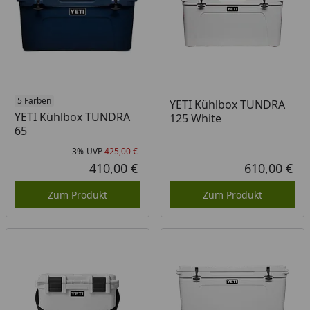
5 Farben
YETI Kühlbox TUNDRA
YETI Kühlbox TUNDRA
125 White
65
-3%
UVP
425,00 €
Rabatt in Prozent
Ursprünglicher Preis
410,00 €
610,00 €
Aktueller Preis
Akt
Zum Produkt
Zum Produkt