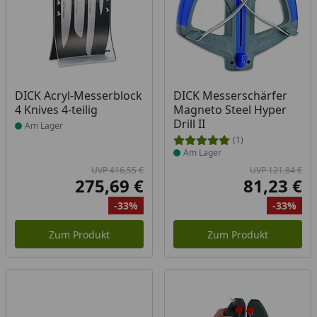
Produkt am Lager
Produkt am Lager
DICK Acryl-Messerblock
DICK Messerschärfer
4 Knives 4-teilig
Magneto Steel Hyper
Drill II
Am Lager
(1)
Am Lager
UVP 416,55 €
UVP 121,84 €
275,69 €
81,23 €
Aktueller Preis
Akt
-33%
-33%
Ursprünglicher Preis
Rabatt
Ur
Ra
Zum Produkt
Zum Produkt