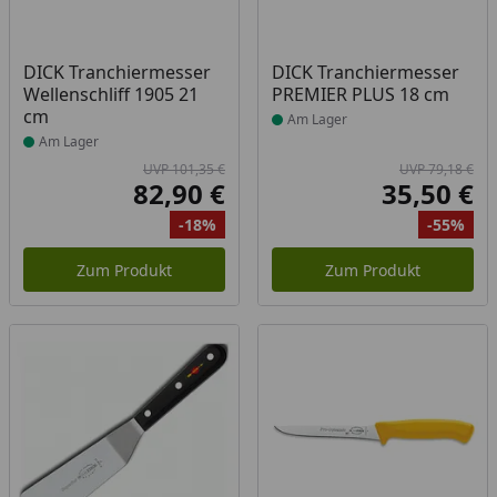
Produkt am Lager
Produkt am Lager
DICK Tranchiermesser
DICK Tranchiermesser
Wellenschliff 1905 21
PREMIER PLUS 18 cm
cm
Am Lager
Am Lager
UVP 101,35 €
UVP 79,18 €
82,90 €
35,50 €
Aktueller Preis
Akt
-18%
-55%
Ursprünglicher Preis
Rabatt
Ur
Ra
Zum Produkt
Zum Produkt