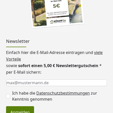
Newsletter
Einfach hier die E-Mail-Adresse eintragen und
viele
Vorteile
sowie
sofort einen 5,00 € Newslettergutschein
*
per E-Mail sichern:
Keine Eingabe erforderlich
Eingabe erforderlich
E-Mail *
Ich habe die
Datenschutzbestimmungen
zur
Kenntnis genommen
Anmelden