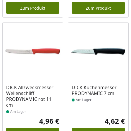
Zum Produkt
Zum Produkt
Produkt am Lager
Produkt am Lager
DICK Allzweckmesser
DICK Küchenmesser
Wellenschliff
PRODYNAMIC 7 cm
PRODYNAMIC rot 11
Am Lager
cm
Am Lager
4,96 €
4,62 €
Aktueller Preis
Akt