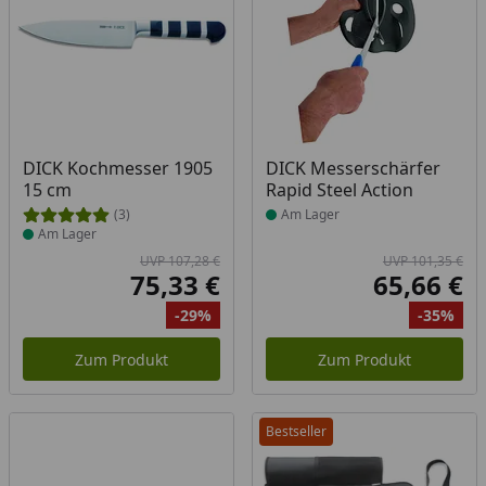
Produkt am Lager
Produkt am Lager
DICK Kochmesser 1905
DICK Messerschärfer
15 cm
Rapid Steel Action
(3)
Am Lager
Am Lager
UVP 107,28 €
UVP 101,35 €
75,33 €
65,66 €
Aktueller Preis
Akt
-29%
-35%
Ursprünglicher Preis
Rabatt
Ur
Ra
Zum Produkt
Zum Produkt
Bestseller