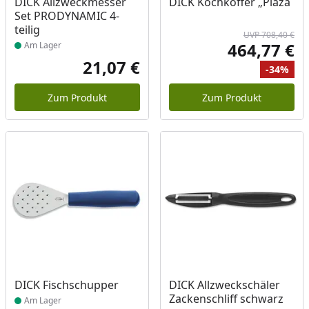
Produkt am Lager
DICK Allzweckmesser
DICK Kochkoffer „Plaza
Set PRODYNAMIC 4-
teilig
UVP 708,40 €
464,77 €
Am Lager
Akt
21,07 €
-34%
Aktueller Preis
Ur
Ra
Zum Produkt
Zum Produkt
Produkt am Lager
Produkt am Lager
DICK Fischschupper
DICK Allzweckschäler
Zackenschliff schwarz
Am Lager