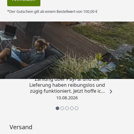
*Der Gutschein gilt ab einem Bestellwert von 100,00 €
Trusted Shops
4,83
/ 5
„Sowohl die Bestellung, die
Zahlung über PayPal und die
Lieferung haben reibungslos und
zügig funktioniert. Jetzt hoffe ich
nur, dass auch das Terrassen-Öl
10.08.2026
einwandfrei ist. Bis jetzt also sehr
zufrieden! Danke.“
Versand