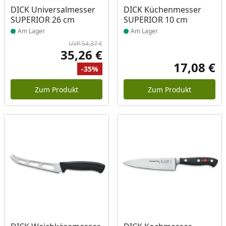
Produkt am Lager
Produkt am Lager
DICK Universalmesser
DICK Küchenmesser
SUPERIOR 26 cm
SUPERIOR 10 cm
Am Lager
Am Lager
UVP 54,37 €
35,26 €
Aktueller Preis
17,08 €
-35%
Akt
Ursprünglicher Preis
Rabatt
Zum Produkt
Zum Produkt
Produkt am Lager
Produkt am Lager