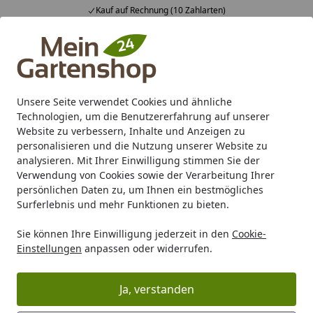
Fachberatung & individuelle Angebote
Alle Produkte
Mein Konto
Wunschl
Ein
4,83
/ 5
Suchen
Unsere Seite verwendet Cookies und ähnliche
Technologien, um die Benutzererfahrung auf unserer
Karibu Pools inkl. gratis Sandfilteranlage & Pool-
Website zu verbessern, Inhalte und Anzeigen zu
Starterset (Gesamtwert bis 468,99€)
personalisieren und die Nutzung unserer Website zu
analysieren. Mit Ihrer Einwilligung stimmen Sie der
Verwendung von Cookies sowie der Verarbeitung Ihrer
Grill
Grill Marken
DICK
persönlichen Daten zu, um Ihnen ein bestmögliches
Startseite
Surferlebnis und mehr Funktionen zu bieten.
Dick
Sie können Ihre Einwilligung jederzeit in den
Cookie-
Einstellungen
anpassen oder widerrufen.
Wählen Sie Ihre Wunschkategorie
Dick Serien
Dick Messer
Ja, verstanden
Dick Serien
Dick Messer