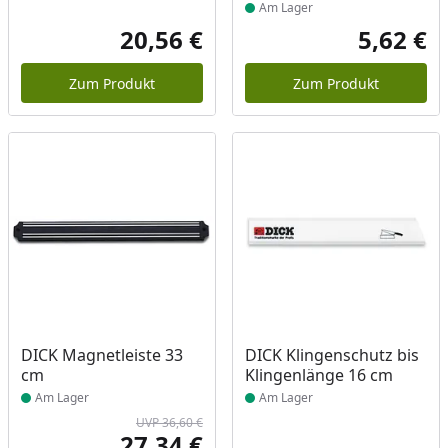
Am Lager
20,56 €
5,62 €
Aktueller Preis
Akt
Zum Produkt
Zum Produkt
Produkt am Lager
Produkt am Lager
DICK Magnetleiste 33
DICK Klingenschutz bis
cm
Klingenlänge 16 cm
Am Lager
Am Lager
UVP 36,60 €
27,34 €