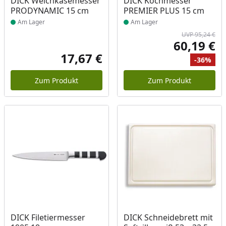
DICK Weichkäsemesser
DICK Kochmesser
PRODYNAMIC 15 cm
PREMIER PLUS 15 cm
Am Lager
Am Lager
UVP 95,24 €
60,19 €
Akt
17,67 €
-36%
Aktueller Preis
Ur
Ra
Zum Produkt
Zum Produkt
Produkt am Lager
Produkt am Lager
DICK Filetiermesser
DICK Schneidebrett mit