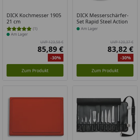
Produkt am Lager
Produkt am Lager
DICK Kochmesser 1905
DICK Messerschärfer-
21 cm
Set Rapid Steel Action
(1)
Am Lager
Am Lager
UVP 123,58 €
UVP 120,37 €
85,89 €
83,82 €
Aktueller Preis
Akt
-30%
-30%
Ursprünglicher Preis
Rabatt
Ur
Ra
Zum Produkt
Zum Produkt