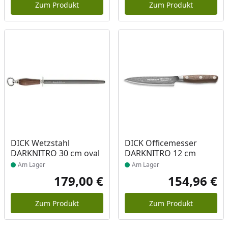
Zum Produkt
Zum Produkt
Produkt am Lager
Produkt am Lager
DICK Wetzstahl
DICK Officemesser
DARKNITRO 30 cm oval
DARKNITRO 12 cm
Am Lager
Am Lager
179,00 €
154,96 €
Aktueller Preis
Akt
Zum Produkt
Zum Produkt