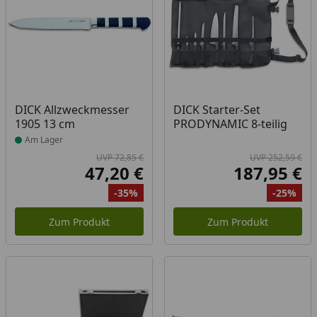
Produkt am Lager
DICK Allzweckmesser
DICK Starter-Set
1905 13 cm
PRODYNAMIC 8-teilig
Am Lager
UVP 72,85 €
UVP 252,59 €
47,20 €
187,95 €
Aktueller Preis
Akt
-35%
-25%
Ursprünglicher Preis
Rabatt
Ur
Ra
Zum Produkt
Zum Produkt