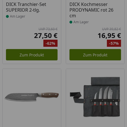
Produkt am Lager
Produkt am Lager
DICK Tranchier-Set
DICK Kochmesser
SUPERIOR 2-tlg.
PRODYNAMIC rot 26
cm
Am Lager
Am Lager
UVP 73,60 €
UVP 39,82 €
27,50 €
16,95 €
Aktueller Preis
Akt
-62%
-57%
Ursprünglicher Preis
Rabatt
Ur
Ra
Zum Produkt
Zum Produkt