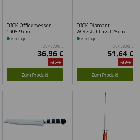
Produkt am Lager
Produkt am Lager
DICK Officemesser
DICK Diamant-
1905 9 cm
Wetzstahl oval 25cm
Am Lager
Am Lager
UVP 57,05 €
UVP 78,03 €
36,96 €
51,64 €
Aktueller Preis
Akt
-35%
-33%
Ursprünglicher Preis
Rabatt
Ur
Ra
Zum Produkt
Zum Produkt