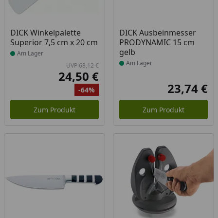
Produkt am Lager
Produkt am Lager
DICK Winkelpalette
DICK Ausbeinmesser
Superior 7,5 cm x 20 cm
PRODYNAMIC 15 cm
gelb
Am Lager
Am Lager
UVP 68,12 €
24,50 €
Aktueller Preis
23,74 €
-64%
Akt
Ursprünglicher Preis
Rabatt
Zum Produkt
Zum Produkt