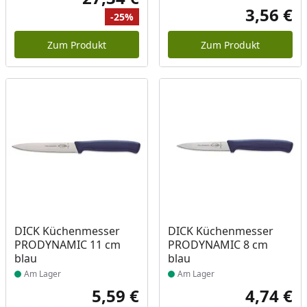
Aktueller Preis
3,56 €
-25%
Akt
Ursprünglicher Preis
Rabatt
Zum Produkt
Zum Produkt
Produkt am Lager
Produkt am Lager
DICK Küchenmesser
DICK Küchenmesser
PRODYNAMIC 11 cm
PRODYNAMIC 8 cm
blau
blau
Am Lager
Am Lager
5,59 €
4,74 €
Aktueller Preis
Akt