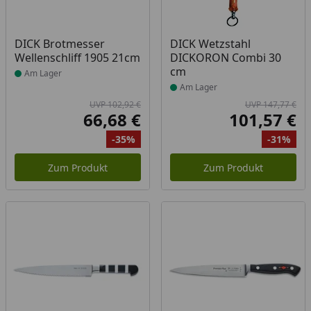
Produkt am Lager
Produkt am Lager
DICK Brotmesser
DICK Wetzstahl
Wellenschliff 1905 21cm
DICKORON Combi 30
cm
Am Lager
Am Lager
UVP 102,92 €
UVP 147,77 €
66,68 €
101,57 €
Aktueller Preis
Akt
-35%
-31%
Ursprünglicher Preis
Rabatt
Ur
Ra
Zum Produkt
Zum Produkt