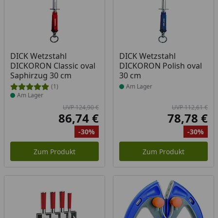
Produkt am Lager
Produkt am Lager
DICK Wetzstahl
DICK Wetzstahl
DICKORON Classic oval
DICKORON Polish oval
Saphirzug 30 cm
30 cm
(1)
Am Lager
Am Lager
UVP 124,90 €
UVP 112,61 €
86,74 €
78,78 €
Aktueller Preis
Akt
-30%
-30%
Ursprünglicher Preis
Rabatt
Ur
Ra
Zum Produkt
Zum Produkt