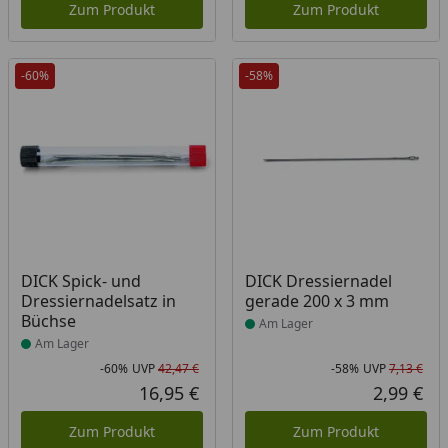
Zum Produkt
Zum Produkt
-60%
-58%
Produkt am Lager
Produkt am Lager
DICK Spick- und
DICK Dressiernadel
Dressiernadelsatz in
gerade 200 x 3 mm
Büchse
Am Lager
Am Lager
-60%
UVP
42,47 €
-58%
UVP
7,13 €
Rabatt in Prozent
Ursprünglicher Preis
Rab
Urs
16,95 €
2,99 €
Aktueller Preis
Akt
Zum Produkt
Zum Produkt