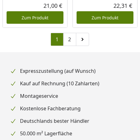
21,00 €
22,31 €
Aktueller Preis
Akt
Zum Produkt
Zum Produkt
1
2
Zu Seite 2
Zur nächsten Seite
Expresszustellung (auf Wunsch)
Kauf auf Rechnung (10 Zahlarten)
Montageservice
Kostenlose Fachberatung
Deutschlands bester Händler
50.000 m² Lagerfläche