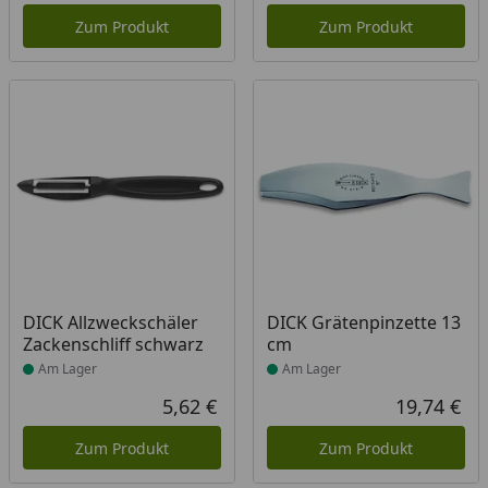
Zum Produkt
Zum Produkt
Produkt am Lager
Produkt am Lager
DICK Allzweckschäler
DICK Grätenpinzette 13
Zackenschliff schwarz
cm
Am Lager
Am Lager
5,62 €
19,74 €
Aktueller Preis
Akt
Zum Produkt
Zum Produkt