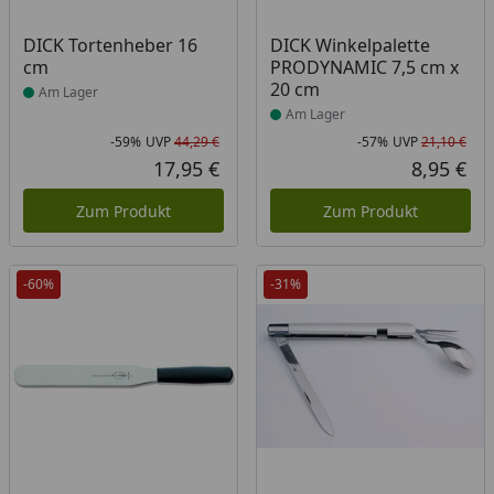
Produkt am Lager
Produkt am Lager
DICK Tortenheber 16
DICK Winkelpalette
cm
PRODYNAMIC 7,5 cm x
20 cm
Am Lager
Am Lager
-59%
UVP
44,29 €
-57%
UVP
21,10 €
Rabatt in Prozent
Ursprünglicher Preis
Rab
Urs
17,95 €
8,95 €
Aktueller Preis
Akt
Zum Produkt
Zum Produkt
-60%
-31%