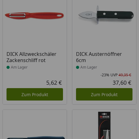
Produkt am Lager
Produkt am Lager
DICK Allzweckschäler
DICK Austernöffner
Zackenschliff rot
6cm
Am Lager
Am Lager
-23%
UVP
49,35 €
Rab
Urs
5,62 €
37,60 €
Aktueller Preis
Akt
Zum Produkt
Zum Produkt