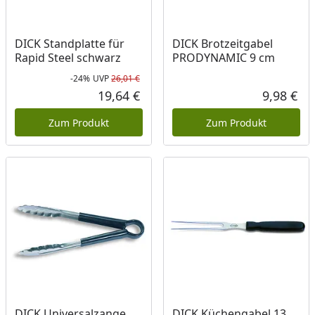
DICK Standplatte für
DICK Brotzeitgabel
Rapid Steel schwarz
PRODYNAMIC 9 cm
-24%
UVP
26,01 €
Rabatt in Prozent
Ursprünglicher Preis
19,64 €
9,98 €
Aktueller Preis
Akt
Zum Produkt
Zum Produkt
DICK Universalzange
DICK Küchengabel 13