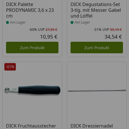
Produkt am Lager
Produkt am Lager
DICK Palette
DICK Degustations-Set
PRODYNAMIC 3,6 x 23
3-tlg. mit Messer Gabel
cm
und Löffel
Am Lager
Am Lager
-60%
UVP
27,55 €
-31%
UVP
50,19 €
Rabatt in Prozent
Ursprünglicher Preis
Rab
Urs
10,95 €
34,54 €
Aktueller Preis
Akt
Zum Produkt
Zum Produkt
-61%
Produkt am Lager
Produkt am Lager
DICK Fruchtausstecher
DICK Dressiernadel