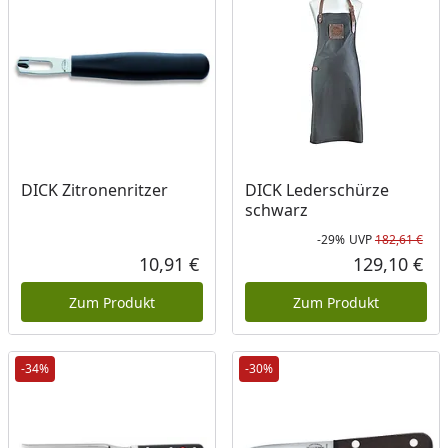
DICK Zitronenritzer
DICK Lederschürze
schwarz
-29%
UVP
182,61 €
Rab
Urs
10,91 €
129,10 €
Aktueller Preis
Akt
Zum Produkt
Zum Produkt
-34%
-30%