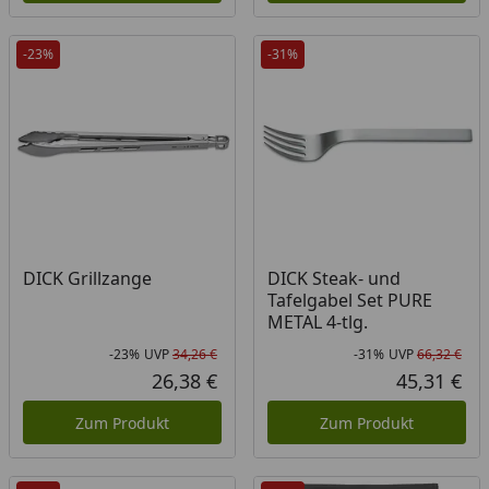
-23%
-31%
DICK Grillzange
DICK Steak- und
Tafelgabel Set PURE
METAL 4-tlg.
-23%
UVP
34,26 €
-31%
UVP
66,32 €
Rabatt in Prozent
Ursprünglicher Preis
Rab
Urs
26,38 €
45,31 €
Aktueller Preis
Akt
Zum Produkt
Zum Produkt