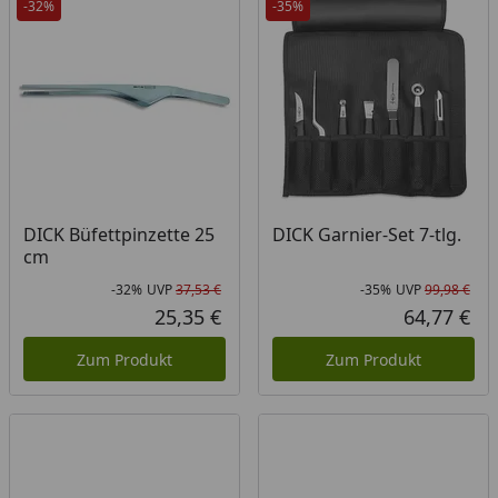
-32%
-35%
DICK Büfettpinzette 25
DICK Garnier-Set 7-tlg.
cm
-32%
UVP
37,53 €
-35%
UVP
99,98 €
Rabatt in Prozent
Ursprünglicher Preis
Rab
Urs
25,35 €
64,77 €
Aktueller Preis
Akt
Zum Produkt
Zum Produkt