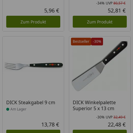
-34%
UVP
80,57 €
Rab
Urs
5,96 €
52,81 €
Aktueller Preis
Akt
Zum Produkt
Zum Produkt
Bestseller
-30%
Produkt am Lager
DICK Steakgabel 9 cm
DICK Winkelpalette
Superior 5 x 13 cm
Am Lager
-30%
UVP
32,49 €
Rab
Urs
13,78 €
22,48 €
Aktueller Preis
Akt