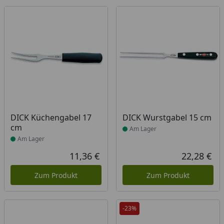
Produkt am Lager
Produkt am Lager
DICK Küchengabel 17
DICK Wurstgabel 15 cm
cm
Am Lager
Am Lager
11,36 €
22,28 €
Aktueller Preis
Akt
Zum Produkt
Zum Produkt
-23%