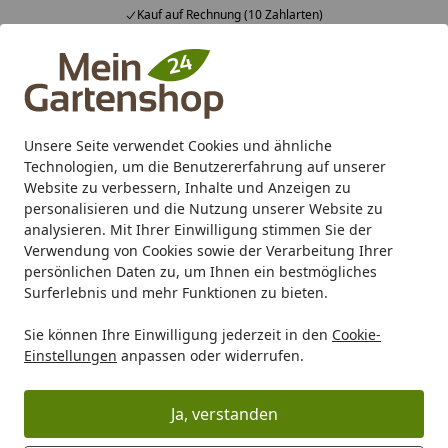
Kauf auf Rechnung (10 Zahlarten)
Alle Produkte
Mein Konto
Wunschl
Ein
4,83
/ 5
Suchen
Unsere Seite verwendet Cookies und ähnliche
Technologien, um die Benutzererfahrung auf unserer
Karibu Pools inkl. gratis Sandfilteranlage & Pool-
Website zu verbessern, Inhalte und Anzeigen zu
Starterset (Gesamtwert bis 468,99€)
personalisieren und die Nutzung unserer Website zu
analysieren. Mit Ihrer Einwilligung stimmen Sie der
Verwendung von Cookies sowie der Verarbeitung Ihrer
Grill
Grill Marken
DICK
Dick Weiteres Besteck & Küche
persönlichen Daten zu, um Ihnen ein bestmögliches
Startseite
Surferlebnis und mehr Funktionen zu bieten.
Dick Weiteres Besteck &
Küchenhelfer
Sie können Ihre Einwilligung jederzeit in den
Cookie-
Einstellungen
anpassen oder widerrufen.
Ihre Artikelübersicht
Ja, verstanden
Kategorien