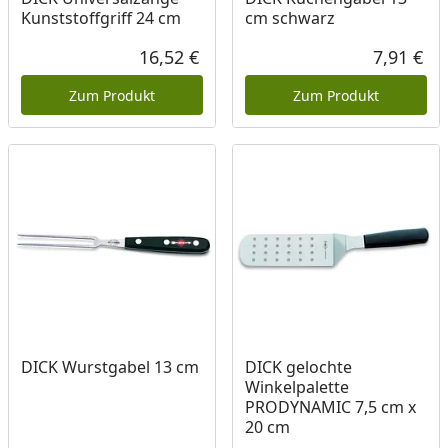
Kunststoffgriff 24 cm
cm schwarz
16,52 €
7,91 €
Aktueller Preis
Akt
Zum Produkt
Zum Produkt
DICK Wurstgabel 13 cm
DICK gelochte
Winkelpalette
PRODYNAMIC 7,5 cm x
20 cm