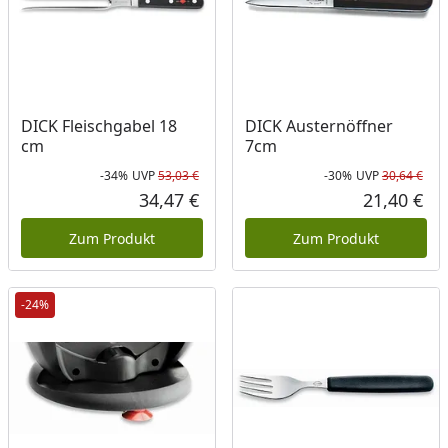
DICK Fleischgabel 18
DICK Austernöffner
cm
7cm
-34%
UVP
53,03 €
-30%
UVP
30,64 €
Rabatt in Prozent
Ursprünglicher Preis
Rab
Urs
34,47 €
21,40 €
Aktueller Preis
Akt
Zum Produkt
Zum Produkt
-24%