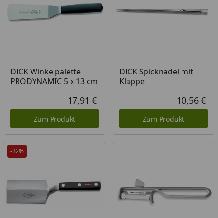
DICK Winkelpalette
DICK Spicknadel mit
PRODYNAMIC 5 x 13 cm
Klappe
17,91 €
10,56 €
Aktueller Preis
Akt
Zum Produkt
Zum Produkt
-32%