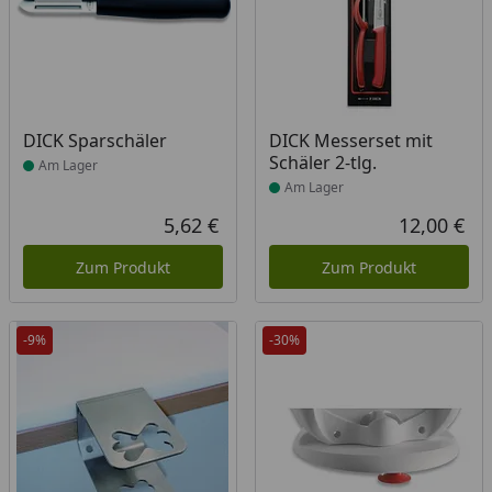
Produkt am Lager
Produkt am Lager
DICK Sparschäler
DICK Messerset mit
Schäler 2-tlg.
Am Lager
Am Lager
5,62 €
12,00 €
Aktueller Preis
Akt
Zum Produkt
Zum Produkt
-9%
-30%