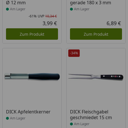
Ø 12 mm
gerade 180 x 3 mm
Am Lager
Am Lager
-61%
UVP
10,34 €
Rabatt in Prozent
Ursprünglicher Preis
3,99 €
6,89 €
Aktueller Preis
Akt
Zum Produkt
Zum Produkt
-34%
Produkt am Lager
Produkt am Lager
DICK Apfelentkerner
DICK Fleischgabel
geschmiedet 15 cm
Am Lager
Am Lager