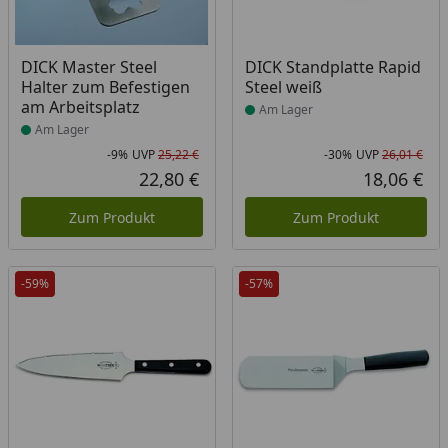
Produkt am Lager
Produkt am Lager
DICK Master Steel
DICK Standplatte Rapid
Halter zum Befestigen
Steel weiß
am Arbeitsplatz
Am Lager
Am Lager
-9%
UVP
25,22 €
-30%
UVP
26,01 €
Rabatt in Prozent
Ursprünglicher Preis
Rab
Urs
22,80 €
18,06 €
Aktueller Preis
Akt
Zum Produkt
Zum Produkt
-59%
-57%