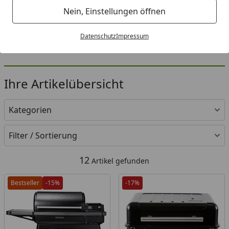
Nein, Einstellungen öffnen
Datenschutz
Impressum
Ihre Artikelübersicht
Kategorien
Filter / Sortierung
12
Artikel gefunden
Bestseller
-15%
-17%