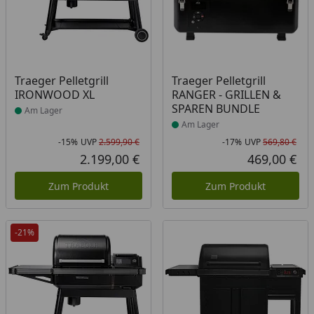
Produkt am Lager
Produkt am Lager
Traeger Pelletgrill
Traeger Pelletgrill
IRONWOOD XL
RANGER - GRILLEN &
SPAREN BUNDLE
Am Lager
Am Lager
-15%
UVP
2.599,90 €
-17%
UVP
569,80 €
Rabatt in Prozent
Ursprünglicher Preis
Rab
Urs
2.199,00 €
469,00 €
Aktueller Preis
Akt
Zum Produkt
Zum Produkt
-21%