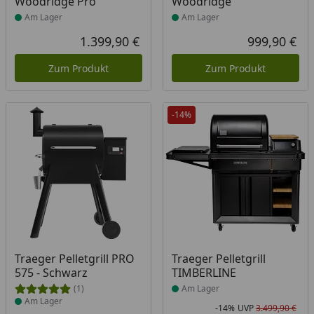
Woodridge Pro
Woodridge
Am Lager
Am Lager
1.399,90 €
999,90 €
Aktueller Preis
Akt
Zum Produkt
Zum Produkt
-14%
Produkt am Lager
Produkt am Lager
Traeger Pelletgrill PRO
Traeger Pelletgrill
575 - Schwarz
TIMBERLINE
(1)
Am Lager
Am Lager
-14%
UVP
3.499,90 €