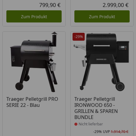
Rab
Urs
799,90 €
2.999,00 €
Aktueller Preis
Akt
Zum Produkt
Zum Produkt
-29%
Produkt nicht lieferbar
Traeger Pelletgrill PRO
Traeger Pelletgrill
SERIE 22 - Blau
IRONWOOD 650 -
GRILLEN & SPAREN
BUNDLE
Nicht lieferbar
-29%
UVP
1.914,70 €