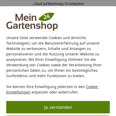
Kauf auf Rechnung (10 Zahlarten)
Alle Produkte
Mein Konto
Wunschl
Ein
4,83
/ 5
Suchen
Unsere Seite verwendet Cookies und ähnliche
Technologien, um die Benutzererfahrung auf unserer
Karibu Pools inkl. gratis Sandfilteranlage & Pool-
Website zu verbessern, Inhalte und Anzeigen zu
Starterset (Gesamtwert bis 468,99€)
personalisieren und die Nutzung unserer Website zu
analysieren. Mit Ihrer Einwilligung stimmen Sie der
Verwendung von Cookies sowie der Verarbeitung Ihrer
Grill
Grill Marken
Traeger
Traeger Pelletgrill
persönlichen Daten zu, um Ihnen ein bestmögliches
Startseite
Surferlebnis und mehr Funktionen zu bieten.
Traeger Pelletgrill
Sie können Ihre Einwilligung jederzeit in den
Cookie-
Einstellungen
anpassen oder widerrufen.
Wählen Sie Ihre Wunschkategorie
Traeger Timberline
Traeger Ironwood
Ja, verstanden
Traeger Timberline
Traeger Ironwoo