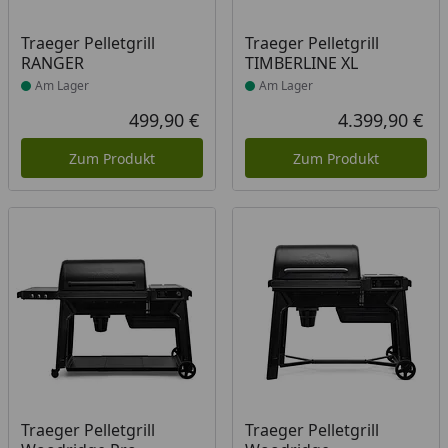
Produkt am Lager
Produkt am Lager
Traeger Pelletgrill
Traeger Pelletgrill
RANGER
TIMBERLINE XL
Am Lager
Am Lager
499,90 €
4.399,90 €
Aktueller Preis
Akt
Zum Produkt
Zum Produkt
Produkt am Lager
Produkt am Lager
Traeger Pelletgrill
Traeger Pelletgrill