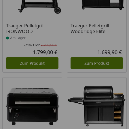
Produkt am Lager
Traeger Pelletgrill
Traeger Pelletgrill
IRONWOOD
Woodridge Elite
Am Lager
-21%
UVP
2.299,90 €
Rabatt in Prozent
Ursprünglicher Preis
1.799,00 €
1.699,90 €
Aktueller Preis
Akt
Zum Produkt
Zum Produkt