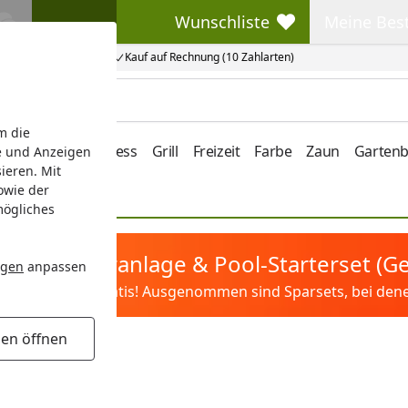
Wunschliste
Meine Bes
Wunschliste
Meine Beste
Kauf auf Rechnung (10 Zahlarten)
m die
e/Vordach
Wellness
Grill
Freizeit
Farbe
Zaun
Garten
e und Anzeigen
ieren. Mit
owie der
mögliches
tis Sandfilteranlage & Pool-Starterset (
ngen
anpassen
ilter&Pflege gratis! Ausgenommen sind Sparsets, bei denen 
gen öffnen
n