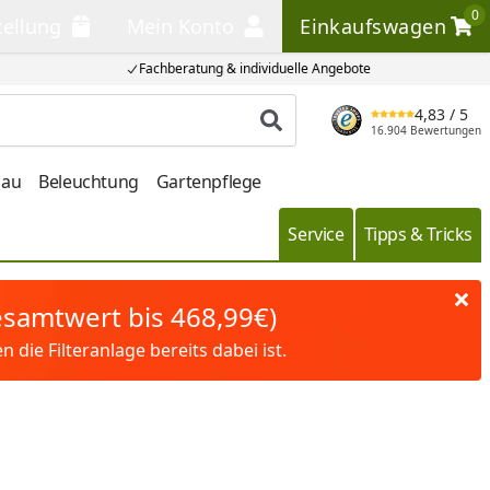
0
tellung
Mein Konto
Einkaufswagen
llung
Mein Konto
Einkaufswagen
Fachberatung & individuelle Angebote
4,83
/ 5
Produkt suchen
16.904 Bewertungen
bau
Beleuchtung
Gartenpflege
Service
Tipps & Tricks
Gesamtwert bis 468,99€)
die Filteranlage bereits dabei ist.