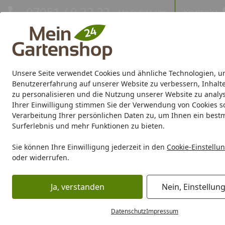
Hotline
07051 / 9 22 22
Kontakt
Mo-Fr. 8-16 Uhr
Kontakt
Eigene Montage-Teams
Unsere Seite verwendet Cookies und ähnliche Technologien, u
Gartenhaus
Gerätehaus
Gewächshaus
Carport/Garag
Benutzererfahrung auf unserer Website zu verbessern, Inhalt
zu personalisieren und die Nutzung unserer Website zu analys
Ihrer Einwilligung stimmen Sie der Verwendung von Cookies s
Marken
Sale %
Verarbeitung Ihrer persönlichen Daten zu, um Ihnen ein best
Surferlebnis und mehr Funktionen zu bieten.
Karibu Pools inkl. gra
Sie können Ihre Einwilligung jederzeit in den
Cookie-Einstellu
oder widerrufen.
Dein Traumpool im Sorglos-Paket: F
Ja, verstanden
Nein, Einstellun
Grill
Grill Marken
Ooni
Ooni Zubehör
Ooni Pizzastei
Startseite
Ooni Pizzastein
Datenschutz
Impressum