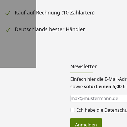
Kauf auf Rechnung (10 Zahlarten)
Deutschlands bester Händler
Newsletter
Einfach hier die E-Mail-A
sowie
sofort einen 5,00 
Keine Eingabe erforderlic
Eingabe erforderlich
E-Mail *
Ich habe die
Datensch
Anmelden