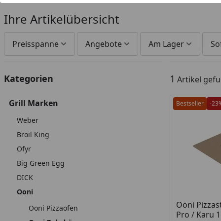
Ihre Artikelübersicht
Preisspanne
Angebote
Am Lager
So
1
Kategorien
Artikel gef
Grill Marken
Bestseller
-23
Weber
Broil King
Ofyr
Big Green Egg
DICK
Ooni
Produkt am
Ooni Pizzast
Ooni Pizzaofen
Pro / Karu 