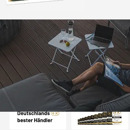
Trusted Shops
„Einwandfreie Ware,
gute Kaufabwi
4,83
/ 5
08.08.202
16.904 Bewertungen
Auszeichnungen