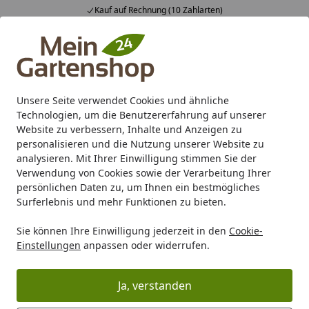
Kauf auf Rechnung (10 Zahlarten)
Alle Produkte
Mein Konto
Wunschl
Ein
4,83
/ 5
Suchen
Unsere Seite verwendet Cookies und ähnliche
Technologien, um die Benutzererfahrung auf unserer
Karibu Pools inkl. gratis Sandfilteranlage & Pool-
Website zu verbessern, Inhalte und Anzeigen zu
Starterset (Gesamtwert bis 468,99€)
personalisieren und die Nutzung unserer Website zu
analysieren. Mit Ihrer Einwilligung stimmen Sie der
Verwendung von Cookies sowie der Verarbeitung Ihrer
Grill
Grill Marken
Monolith
Monolith Grillzubehör
persönlichen Daten zu, um Ihnen ein bestmögliches
Startseite
Surferlebnis und mehr Funktionen zu bieten.
Monolith Grillzubehör
Sie können Ihre Einwilligung jederzeit in den
Cookie-
Einstellungen
anpassen oder widerrufen.
Ihre Artikelübersicht
Ja, verstanden
Kategorien