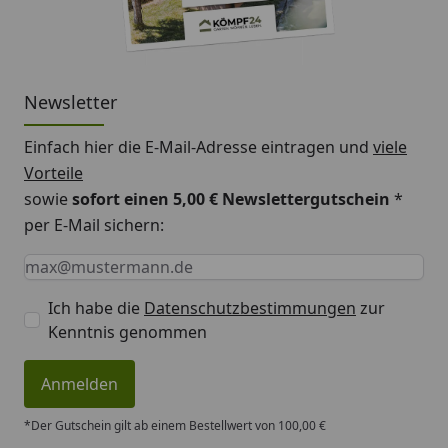
Newsletter
Einfach hier die E-Mail-Adresse eintragen und
viele
Vorteile
sowie
sofort einen 5,00 € Newslettergutschein
*
per E-Mail sichern:
Keine Eingabe erforderlich
Eingabe erforderlich
E-Mail *
Ich habe die
Datenschutzbestimmungen
zur
Kenntnis genommen
Anmelden
*Der Gutschein gilt ab einem Bestellwert von 100,00 €