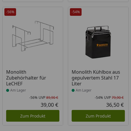
-56%
-54%
Produkt am Lager
Produkt am Lager
Monolith
Monolith Kühlbox aus
Zubehörhalter für
gepulvertem Stahl 17
LeCHEF
Liter
Am Lager
Am Lager
-56%
UVP
89,90 €
-54%
UVP
79,90 €
Rabatt in Prozent
Ursprünglicher Preis
Rab
Urs
39,00 €
36,50 €
Aktueller Preis
Akt
Zum Produkt
Zum Produkt