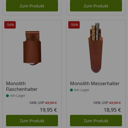
Zum Produkt
Zum Produkt
-54%
-56%
Produkt am Lager
Produkt am Lager
Monolith
Monolith Messerhalter
Flaschenhalter
Am Lager
Am Lager
-54%
UVP
43,90 €
-56%
UVP
43,90 €
Rabatt in Prozent
Ursprünglicher Preis
Rab
Urs
19,95 €
18,95 €
Aktueller Preis
Akt
Zum Produkt
Zum Produkt