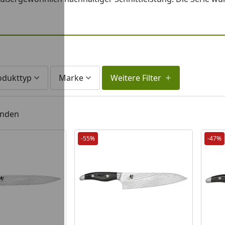
odukttyp
Marke
Weitere Filter
unden
-55%
-47%