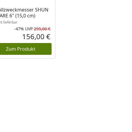
ukt nicht lieferbar
Allzweckmesser SHUN
RE 6" (15,0 cm)
ht lieferbar
-47%
UVP
299,00 €
Prozent
cher Preis
Rabatt in Prozent
Ursprünglicher Preis
156,00 €
reis
Aktueller Preis
Zum Produkt