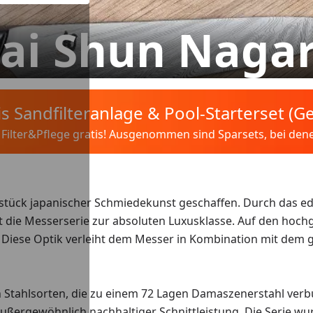
ai Shun Naga
tis Sandfilteranlage & Pool-Starterset (
ilter&Pflege gratis! Ausgenommen sind Sparsets, bei denen 
erstück japanischer Schmiedekunst geschaffen. Durch das e
die Messerserie zur absoluten Luxusklasse. Auf den hochglan
Diese Optik verleiht dem Messer in Kombination mit dem gr
en Stahlsorten, die zu einem 72 Lagen Damaszenerstahl ve
t außergewöhnlich nachhaltiger Schnittleistung. Die Serie