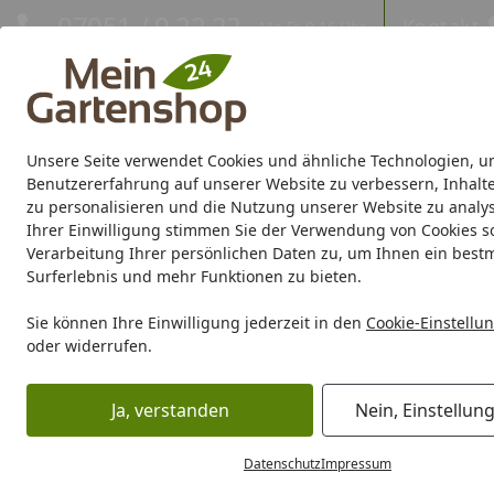
Hotline
07051 / 9 22 22
Kontakt
Mo-Fr. 8-16 Uhr
Kontakt
Eigene Montage-Teams
Unsere Seite verwendet Cookies und ähnliche Technologien, u
Gartenhaus
Gerätehaus
Gewächshaus
Carport/Garag
Benutzererfahrung auf unserer Website zu verbessern, Inhalt
zu personalisieren und die Nutzung unserer Website zu analys
Ihrer Einwilligung stimmen Sie der Verwendung von Cookies s
Marken
Sale %
Verarbeitung Ihrer persönlichen Daten zu, um Ihnen ein best
Surferlebnis und mehr Funktionen zu bieten.
Sie können Ihre Einwilligung jederzeit in den
Cookie-Einstellu
oder widerrufen.
Ja, verstanden
Nein, Einstellun
Datenschutz
Impressum