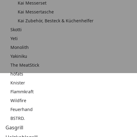
Kai Messerset
Kai Messertasche
Kai Zubehör, Besteck & Küchenhelfer
Skotti
Yeti
Monolith
Yakiniku
The MeatStick
höfats
Knister
Flammkraft
Wildfire
Feuerhand
BSTRD.
Gasgrill