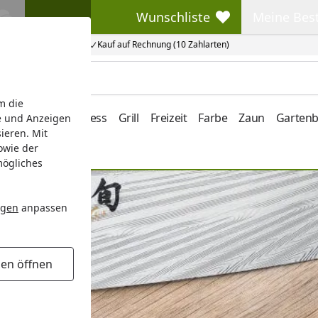
Wunschliste
Meine Bes
Wunschliste
Meine Beste
Kauf auf Rechnung (10 Zahlarten)
m die
e/Vordach
Wellness
Grill
Freizeit
Farbe
Zaun
Garten
e und Anzeigen
ieren. Mit
owie der
mögliches
ngen
anpassen
gen öffnen