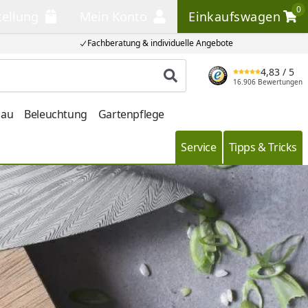
0
tellung
Mein Konto
Einkaufswagen
llung
Mein Konto
Einkaufswagen
Fachberatung & individuelle Angebote
4,83
/ 5
Produkt suchen
16.906 Bewertungen
bau
Beleuchtung
Gartenpflege
Service
Tipps & Tricks