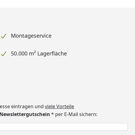
Montageservice
50.000 m² Lagerfläche
dresse eintragen und
viele Vorteile
€ Newslettergutschein
* per E-Mail sichern:
h