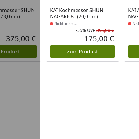
Produkt nicht lieferbar
Prod
enmesser SHUN
KAI Kochmesser SHUN
KAI 
23,0 cm)
NAGARE 8" (20,0 cm)
NAGA
Nicht lieferbar
Nic
-55%
UVP
395,00 €
Rabatt in 
Ursprüngli
375,00 €
175,00 €
Aktueller Preis
Aktueller P
 Produkt
Zum Produkt