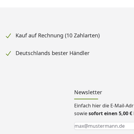
Kauf auf Rechnung (10 Zahlarten)
Deutschlands bester Händler
Newsletter
Einfach hier die E-Mail-A
sowie
sofort einen 5,00 
Keine Eingabe erforderlic
Eingabe erforderlich
E-Mail *