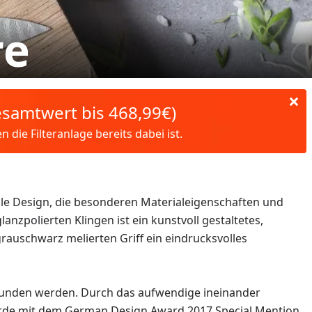
re
Gesamtwert bis 468,99€)
die Filteranlage bereits dabei ist.
dle Design, die besonderen Materialeigenschaften und
zpolierten Klingen ist ein kunstvoll gestaltetes,
auschwarz melierten Griff ein eindrucksvolles
rbunden werden. Durch das aufwendige ineinander
 wurde mit dem German Design Award 2017 Special Mention