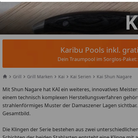
K
Karibu Pools inkl. gra
Dein Traumpool im Sorglos-Paket: F
Grill
Grill Marken
Kai
Kai Serien
Kai Shun Nagare
Startseite
Mit Shun Nagare hat KAI ein weiteres, innovatives Meist
einem technisch komplexen Herstellungs­verfahren gehört 
strahlenförmiges Muster der Damaszener Lagen sichtbar. 
Gesamtbild.
Die Klingen der Serie bestehen aus zwei unterschiedlich
Schichten der beiden Stahlarten entsteht eine Klinge mi