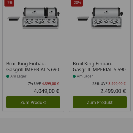
-7%
-28%
Produkt am Lager
Produkt am Lager
Broil King Einbau-
Broil King Einbau-
Gasgrill IMPERIAL S 690
Gasgrill IMPERIAL S 590
Am Lager
Am Lager
-7%
UVP
4.399,00 €
-28%
UVP
3.499,00 €
Rabatt in Prozent
Ursprünglicher Preis
Rab
Urs
4.049,00 €
2.499,00 €
Aktueller Preis
Akt
Zum Produkt
Zum Produkt