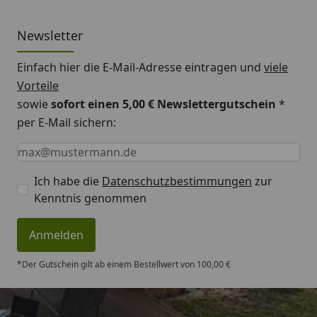
Newsletter
Einfach hier die E-Mail-Adresse eintragen und
viele
Vorteile
sowie
sofort einen 5,00 € Newslettergutschein
*
per E-Mail sichern:
Keine Eingabe erforderlich
Eingabe erforderlich
E-Mail *
Ich habe die
Datenschutzbestimmungen
zur
Kenntnis genommen
Anmelden
*Der Gutschein gilt ab einem Bestellwert von 100,00 €