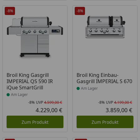
-8%
-8%
Produkt am Lager
Produkt am Lager
Broil King Gasgrill
Broil King Einbau-
IMPERIAL QS 590 IR
Gasgrill IMPERIAL S 670
iQue SmartGrill
Am Lager
Am Lager
-8%
UVP
4.599,00 €
-8%
UVP
4.199,00 €
Rabatt in Prozent
Ursprünglicher Preis
Rab
Urs
4.229,00 €
3.859,00 €
Aktueller Preis
Akt
Zum Produkt
Zum Produkt