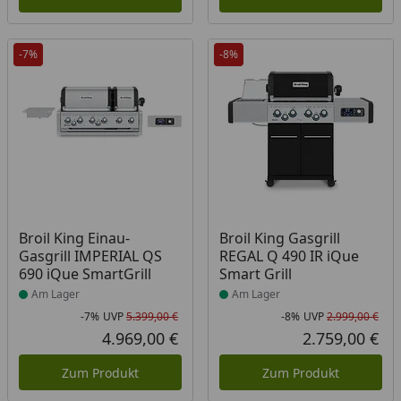
-7%
-8%
Produkt am Lager
Produkt am Lager
Broil King Einau-
Broil King Gasgrill
Gasgrill IMPERIAL QS
REGAL Q 490 IR iQue
690 iQue SmartGrill
Smart Grill
Am Lager
Am Lager
-7%
UVP
5.399,00 €
-8%
UVP
2.999,00 €
Rabatt in Prozent
Ursprünglicher Preis
Rab
Urs
4.969,00 €
2.759,00 €
Aktueller Preis
Akt
Zum Produkt
Zum Produkt