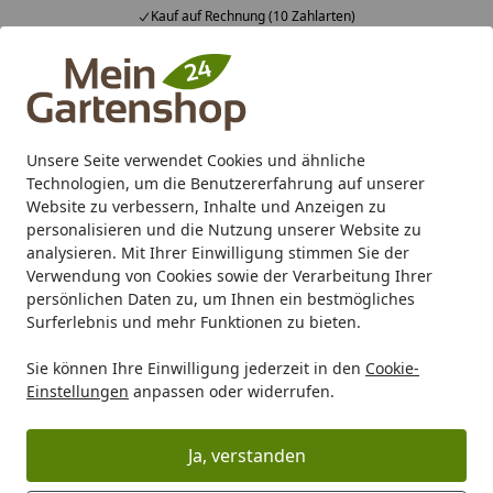
Kauf auf Rechnung (10 Zahlarten)
Alle Produkte
Mein Konto
Wunschl
Ein
4,83
/ 5
Suchen
Unsere Seite verwendet Cookies und ähnliche
Technologien, um die Benutzererfahrung auf unserer
Karibu Pools inkl. gratis Sandfilteranlage & Pool-
Website zu verbessern, Inhalte und Anzeigen zu
Starterset (Gesamtwert bis 468,99€)
personalisieren und die Nutzung unserer Website zu
analysieren. Mit Ihrer Einwilligung stimmen Sie der
Verwendung von Cookies sowie der Verarbeitung Ihrer
Grill
Grill Marken
Broil King
Broil King Gasgrill
Broil
persönlichen Daten zu, um Ihnen ein bestmögliches
Startseite
Surferlebnis und mehr Funktionen zu bieten.
Broil King Imperial
Sie können Ihre Einwilligung jederzeit in den
Cookie-
Einstellungen
anpassen oder widerrufen.
Ihre Artikelübersicht
Ja, verstanden
Kategorien