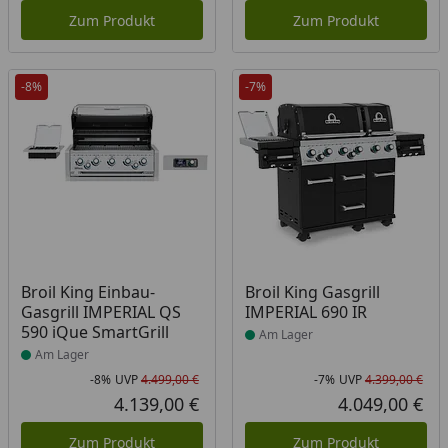
Zum Produkt
Zum Produkt
-8%
-7%
Produkt am Lager
Produkt am Lager
Broil King Einbau-
Broil King Gasgrill
Gasgrill IMPERIAL QS
IMPERIAL 690 IR
590 iQue SmartGrill
Am Lager
Am Lager
-8%
UVP
4.499,00 €
-7%
UVP
4.399,00 €
Rabatt in Prozent
Ursprünglicher Preis
Rab
Urs
4.139,00 €
4.049,00 €
Aktueller Preis
Akt
Zum Produkt
Zum Produkt