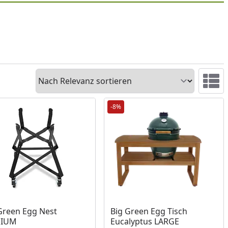
Sortieren
Ansicht 
-8%
ukt am Lager
Produkt am Lager
Green Egg Nest
Big Green Egg Tisch
IUM
Eucalyptus LARGE