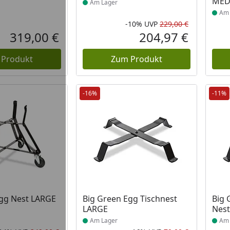
MED
Am Lager
Am 
-10%
UVP
229,00 €
Rabatt in 
Ursprüngli
319,00 €
204,97 €
Aktueller Preis
Aktueller P
 Produkt
Zum Produkt
-16%
-11%
Produkt am Lager
Prod
Egg Nest LARGE
Big Green Egg Tischnest
Big 
LARGE
Nes
Am Lager
Am 