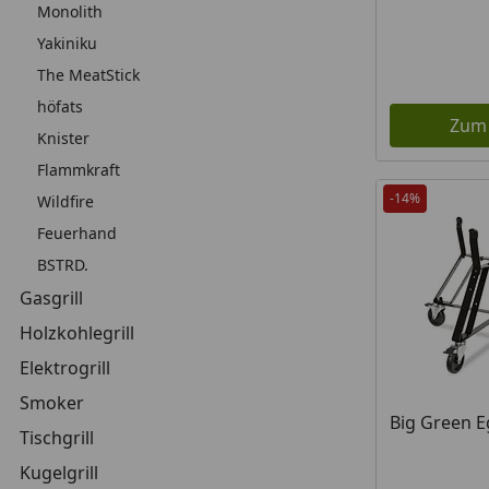
Monolith
Yakiniku
The MeatStick
höfats
Zum
Knister
Flammkraft
-14%
Wildfire
Feuerhand
BSTRD.
Gasgrill
Holzkohlegrill
Elektrogrill
Smoker
Big Green 
Tischgrill
Kugelgrill