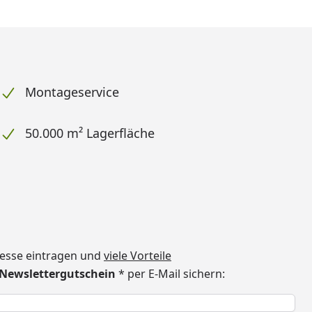
Montageservice
50.000 m² Lagerfläche
dresse eintragen und
viele Vorteile
€ Newslettergutschein
* per E-Mail sichern:
h