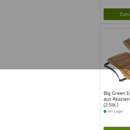
Zum
Produkt am
Big Green E
aus Akazien
(2 Stk.)
Am Lager