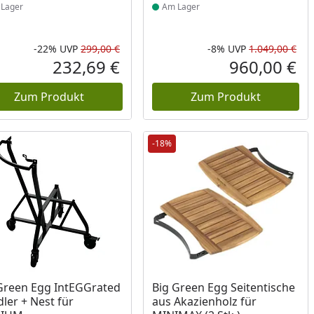
Lager
Am Lager
-22%
UVP
299,00 €
-8%
UVP
1.049,00 €
Prozent
cher Preis
Rabatt in Prozent
Ursprünglicher Preis
Rab
Urs
232,69 €
960,00 €
reis
Aktueller Preis
Akt
Zum Produkt
Zum Produkt
-18%
ukt am Lager
Produkt am Lager
Green Egg IntEGGrated
Big Green Egg Seitentische
ler + Nest für
aus Akazienholz für