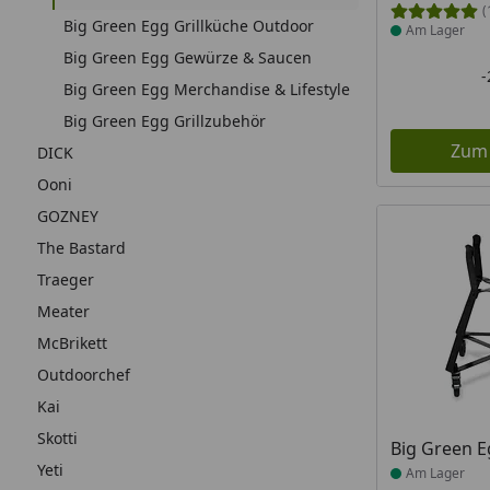
(
Big Green Egg Grillküche Outdoor
Am Lager
Big Green Egg Gewürze & Saucen
Big Green Egg Merchandise & Lifestyle
Big Green Egg Grillzubehör
Zum
DICK
Ooni
GOZNEY
The Bastard
Traeger
Meater
McBrikett
Outdoorchef
Kai
Skotti
Produkt am
Big Green 
Yeti
Am Lager