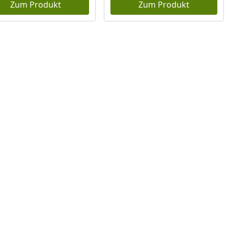
Zum Produkt
Zum Produkt
Prozent
cher Preis
reis