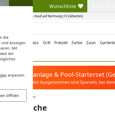
Wunschliste
Meine Bes
Wunschliste
Meine Beste
Kauf auf Rechnung (10 Zahlarten)
m die
e/Vordach
Wellness
Grill
Freizeit
Farbe
Zaun
Garten
e und Anzeigen
ieren. Mit
owie der
mögliches
tis Sandfilteranlage & Pool-Starterset (
ngen
anpassen
ilter&Pflege gratis! Ausgenommen sind Sparsets, bei denen 
gen öffnen
Tische & Seitentische
 Seitentische