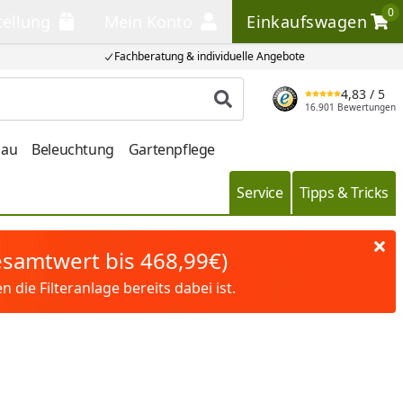
0
tellung
Mein Konto
Einkaufswagen
llung
Mein Konto
Einkaufswagen
Fachberatung & individuelle Angebote
4,83
/ 5
Produkt suchen
16.901 Bewertungen
bau
Beleuchtung
Gartenpflege
Service
Tipps & Tricks
Gesamtwert bis 468,99€)
die Filteranlage bereits dabei ist.