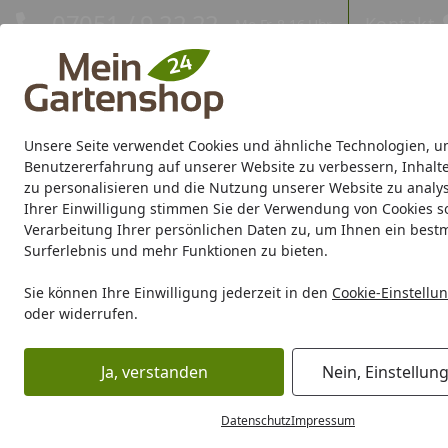
Hotline
07051 / 9 22 22
Kontakt
Mo-Fr. 8-16 Uhr
Kontakt
Eigene Montage-Teams
Unsere Seite verwendet Cookies und ähnliche Technologien, u
Gartenhaus
Gerätehaus
Gewächshaus
Carport/Garag
Benutzererfahrung auf unserer Website zu verbessern, Inhalt
zu personalisieren und die Nutzung unserer Website zu analys
Ihrer Einwilligung stimmen Sie der Verwendung von Cookies s
Marken
Sale %
Verarbeitung Ihrer persönlichen Daten zu, um Ihnen ein best
Surferlebnis und mehr Funktionen zu bieten.
Karibu Pools inkl. gra
Sie können Ihre Einwilligung jederzeit in den
Cookie-Einstellu
oder widerrufen.
Dein Traumpool im Sorglos-Paket: F
Ja, verstanden
Nein, Einstellun
Grill
Grill Marken
Big Green Egg
Big Green Egg Nest, 
Startseite
Big Green Egg Nest, Tische &
Datenschutz
Impressum