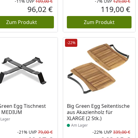
-11%
UVP
109,00 €
-7%
UVP
129,00 €
Prozent
cher Preis
Rabatt in Prozent
Ursprünglicher Preis
Rab
Urs
96,02 €
119,00 €
reis
Aktueller Preis
Akt
Zum Produkt
Zum Produkt
-22%
ukt am Lager
Produkt am Lager
Green Egg Tischnest
Big Green Egg Seitentische
t MEDIUM
aus Akazienholz für
XLARGE (2 Stk.)
Lager
Am Lager
-21%
UVP
79,00 €
-22%
UVP
339,00 €
Prozent
cher Preis
Rabatt in Prozent
Ursprünglicher Preis
Rab
Urs