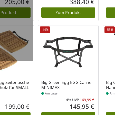
205,00 €
388,40 €
Aktueller Preis
Aktueller P
 Produkt
Zum Produkt
-14%
-55%
 Lager
Produkt am Lager
Prod
gg Seitentische
Big Green Egg EGG Carrier
Big 
holz für SMALL
MINIMAX
Hand
Am Lager
Am 
-14%
UVP
169,99 €
Rabatt in 
Ursprüngli
199,00 €
145,95 €
Aktueller Preis
Aktueller P