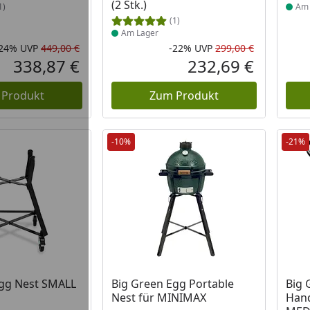
(2 Stk.)
1)
Am 
(1)
Am Lager
-24%
UVP
449,00 €
-22%
UVP
299,00 €
Rabatt in Prozent
Ursprünglicher Preis
Rabatt in 
Ursprüngli
338,87 €
232,69 €
Aktueller Preis
Aktueller P
 Produkt
Zum Produkt
-10%
-21%
 Lager
Produkt am Lager
Prod
Egg Nest SMALL
Big Green Egg Portable
Big 
Nest für MINIMAX
Hand