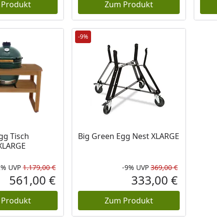
 Produkt
Zum Produkt
-9%
 Lager
gg Tisch
Big Green Egg Nest XLARGE
 XLARGE
2%
UVP
1.179,00 €
-9%
UVP
369,00 €
Rabatt in Prozent
Ursprünglicher Preis
Rabatt in 
Ursprüngli
561,00 €
333,00 €
Aktueller Preis
Aktueller P
 Produkt
Zum Produkt