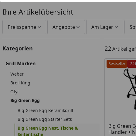
Ihre Artikelübersicht
Preisspanne
Angebote
Am Lager
So
22
Kategorien
Artikel g
Grill Marken
Bestseller
-24
Weber
Broil King
Ofyr
Big Green Egg
Big Green Egg Keramikgrill
Big Green Egg Starter Sets
Produkt am
Big Green 
Big Green Egg Nest, Tische &
Handler + N
Seitentische