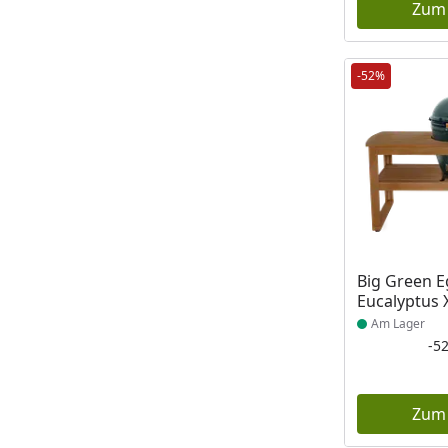
Zum
-52%
Produkt am
Big Green E
Eucalyptus
Am Lager
-5
Zum