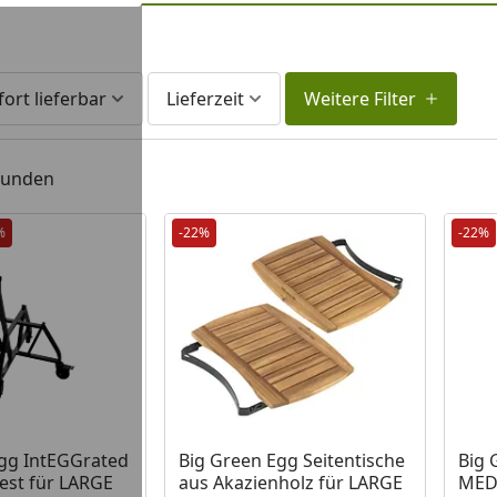
fort lieferbar
Lieferzeit
Weitere Filter
efunden
%
-22%
-22%
 Lager
Produkt am Lager
Prod
Egg IntEGGrated
Big Green Egg Seitentische
Big 
est für LARGE
aus Akazienholz für LARGE
MED