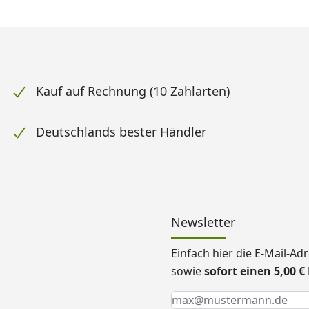
Kauf auf Rechnung (10 Zahlarten)
Deutschlands bester Händler
Newsletter
Einfach hier die E-Mail-A
sowie
sofort einen 5,00 
Keine Eingabe erforderlic
Eingabe erforderlich
E-Mail *