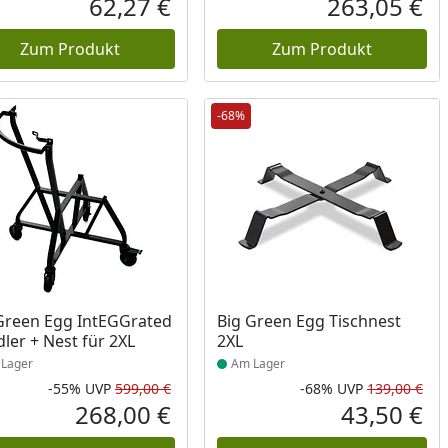
62,27 €
263,05 €
reis
Aktueller Preis
Akt
Zum Produkt
Zum Produkt
-68%
ukt am Lager
Produkt am Lager
Green Egg IntEGGrated
Big Green Egg Tischnest
ler + Nest für 2XL
2XL
Lager
Am Lager
-55%
UVP
599,00 €
-68%
UVP
139,00 €
Prozent
cher Preis
Rabatt in Prozent
Ursprünglicher Preis
Rab
Urs
268,00 €
43,50 €
reis
Aktueller Preis
Akt