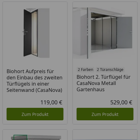
2 Farben
2 Türanschläge
Biohort Aufpreis für
Biohort 2. Türflügel für
den Einbau des zweiten
CasaNova Metall
Türflügels in einer
Gartenhaus
Seitenwand (CasaNova)
119,00 €
529,00 €
Aktueller Preis
Akt
Zum Produkt
Zum Produkt