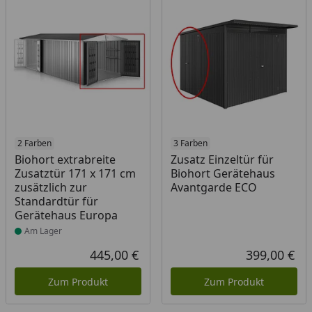
Produkt am Lager
2 Farben
3 Farben
Biohort extrabreite
Zusatz Einzeltür für
Zusatztür 171 x 171 cm
Biohort Gerätehaus
zusätzlich zur
Avantgarde ECO
Standardtür für
Gerätehaus Europa
Am Lager
445,00 €
399,00 €
Aktueller Preis
Akt
Zum Produkt
Zum Produkt