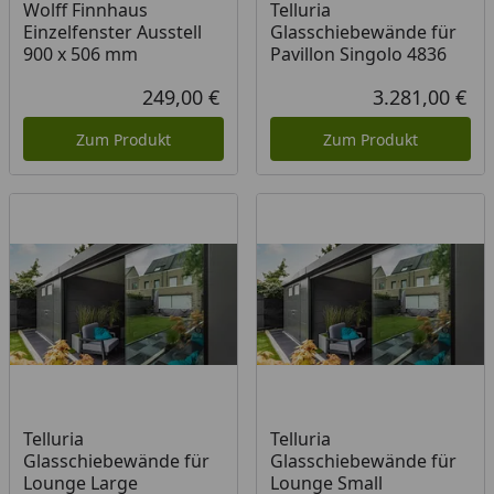
Wolff Finnhaus
Telluria
Einzelfenster Ausstell
Glasschiebewände für
900 x 506 mm
Pavillon Singolo 4836
249,00 €
3.281,00 €
Aktueller Preis
Akt
Zum Produkt
Zum Produkt
Telluria
Telluria
Glasschiebewände für
Glasschiebewände für
Lounge Large
Lounge Small