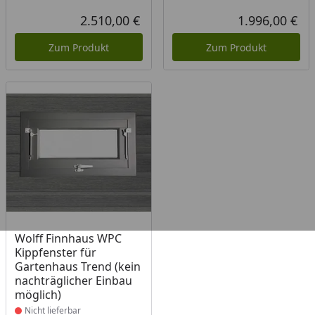
2.510,00 €
1.996,00 €
Aktueller Preis
Akt
Zum Produkt
Zum Produkt
Produkt nicht lieferbar
Wolff Finnhaus WPC
Kippfenster für
Gartenhaus Trend (kein
nachträglicher Einbau
möglich)
Nicht lieferbar