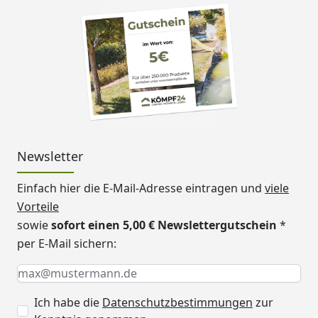
Newsletter
Einfach hier die E-Mail-Adresse eintragen und
viele
Vorteile
sowie
sofort einen 5,00 € Newslettergutschein
*
per E-Mail sichern:
Keine Eingabe erforderlich
Eingabe erforderlich
E-Mail *
Ich habe die
Datenschutzbestimmungen
zur