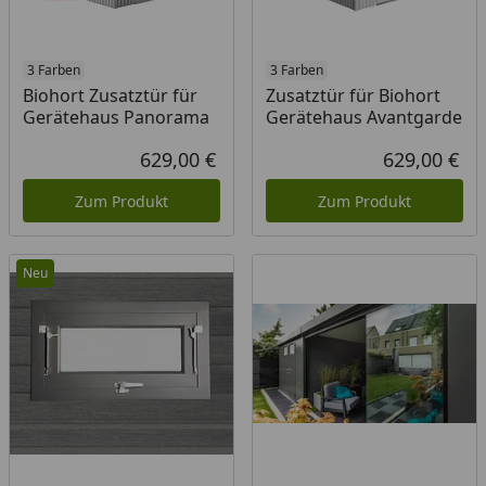
3 Farben
3 Farben
Biohort Zusatztür für
Zusatztür für Biohort
Gerätehaus Panorama
Gerätehaus Avantgarde
629,00 €
629,00 €
Aktueller Preis
Akt
Zum Produkt
Zum Produkt
Neu