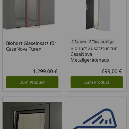
2 Farben
2 Türanschläge
Biohort Glaseinsatz für
Biohort Zusatztür für
CasaNova Türen
CasaNova
Metallgerätehaus
1.299,00 €
699,00 €
Aktueller Preis
Akt
Zum Produkt
Zum Produkt