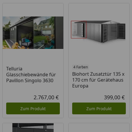
4 Farben
Telluria
Biohort Zusatztür 135 x
Glasschiebewände für
170 cm für Gerätehaus
Pavillon Singolo 3630
Europa
2.767,00 €
399,00 €
Aktueller Preis
Akt
Zum Produkt
Zum Produkt