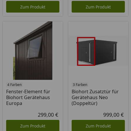
Zum Produkt
Zum Produkt
4 Farben
3 Farben
Fenster-Element für
Biohort Zusatztür für
Biohort Gerätehaus
Gerätehaus Neo
Europa
(Doppeltür)
299,00 €
999,00 €
Aktueller Preis
Akt
Zum Produkt
Zum Produkt