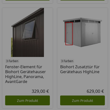
3 Farben
3 Farben
Fenster-Element für
Biohort Zusatztür für
Biohort Gerätehauser
Gerätehaus HighLine
HighLine, Panorama,
AvantGarde
329,00 €
629,00 €
Aktueller Preis
Akt
Zum Produkt
Zum Produkt