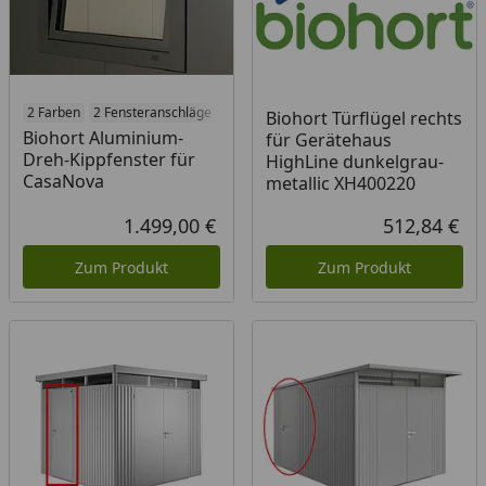
2 Farben
2 Fensteranschläge
Biohort Türflügel rechts
Biohort Aluminium-
für Gerätehaus
Dreh-Kippfenster für
HighLine dunkelgrau-
CasaNova
metallic XH400220
1.499,00 €
512,84 €
Aktueller Preis
Akt
Zum Produkt
Zum Produkt