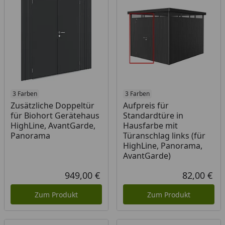
3 Farben
3 Farben
Zusätzliche Doppeltür
Aufpreis für
für Biohort Gerätehaus
Standardtüre in
HighLine, AvantGarde,
Hausfarbe mit
Panorama
Türanschlag links (für
HighLine, Panorama,
AvantGarde)
949,00 €
82,00 €
Aktueller Preis
Akt
Zum Produkt
Zum Produkt