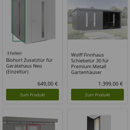
3 Farben
Wolff Finnhaus
Biohort Zusatztür für
Schiebetür 30 für
Gerätehaus Neo
Premium Metall
(Einzeltür)
Gartenhäuser
649,00 €
1.399,00 €
Aktueller Preis
Akt
Zum Produkt
Zum Produkt