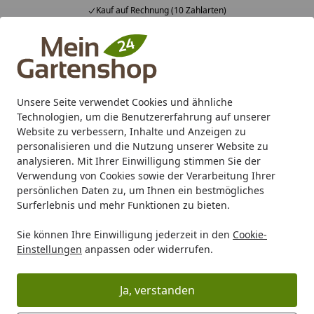
Kauf auf Rechnung (10 Zahlarten)
Alle Produkte
Mein Konto
Wunschl
Ein
4,83
/ 5
Suchen
Unsere Seite verwendet Cookies und ähnliche
Technologien, um die Benutzererfahrung auf unserer
Karibu Pools inkl. gratis Sandfilteranlage & Pool-
Website zu verbessern, Inhalte und Anzeigen zu
Starterset (Gesamtwert bis 468,99€)
personalisieren und die Nutzung unserer Website zu
analysieren. Mit Ihrer Einwilligung stimmen Sie der
Verwendung von Cookies sowie der Verarbeitung Ihrer
Gartenhaus
Zubehör für Gartenhäuser
Fenster und Tür
persönlichen Daten zu, um Ihnen ein bestmögliches
Startseite
Surferlebnis und mehr Funktionen zu bieten.
Fenster und Türen (Metall/WPC)
Sie können Ihre Einwilligung jederzeit in den
Cookie-
Einstellungen
anpassen oder widerrufen.
Ihre Artikelübersicht
Ja, verstanden
Kategorien