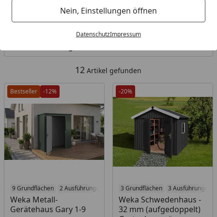
Nein, Einstellungen öffnen
Kategorien
Datenschutz
Impressum
Filter / Sortierung
12
Artikel gefunden
Bestseller
-12%
-20%
9 Grundflächen
2 Ausführungen
3 Grundflächen
3 Ausführungen
Weka Metall-
Weka Schwedenhaus -
Gerätehaus Gary 1-9
32 mm (aufgedoppelt)