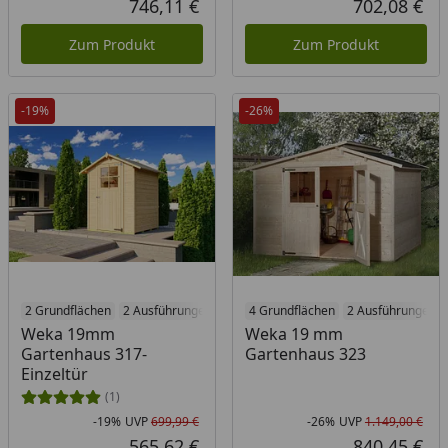
746,11 €
702,08 €
Aktueller Preis
Akt
Zum Produkt
Zum Produkt
-19%
-26%
2 Grundflächen
2 Ausführungen
4 Grundflächen
2 Ausführungen
Weka 19mm
Weka 19 mm
Gartenhaus 317-
Gartenhaus 323
Einzeltür
(1)
-19%
UVP
699,99 €
-26%
UVP
1.149,00 €
Rabatt in Prozent
Ursprünglicher Preis
Rab
Urs
565,62 €
840,45 €