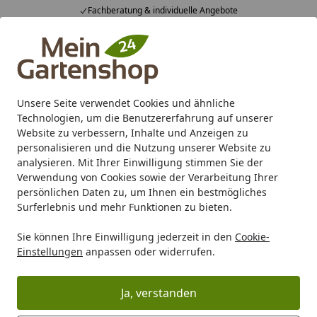
Fachberatung & individuelle Angebote
Alle Produkte
Mein Konto
Wunschl
Ein
4,83
/ 5
Suchen
Unsere Seite verwendet Cookies und ähnliche
Technologien, um die Benutzererfahrung auf unserer
Karibu Pools inkl. gratis Sandfilteranlage & Pool-
Website zu verbessern, Inhalte und Anzeigen zu
Starterset (Gesamtwert bis 468,99€)
personalisieren und die Nutzung unserer Website zu
analysieren. Mit Ihrer Einwilligung stimmen Sie der
Verwendung von Cookies sowie der Verarbeitung Ihrer
Gartenhaus
Günstige Gartenhäuser (unter 1000€)
Günst
persönlichen Daten zu, um Ihnen ein bestmögliches
Startseite
Surferlebnis und mehr Funktionen zu bieten.
Günstige Weka Gartenhäuser
Hochwertige Gartenhäuser von Weka unter
Sie können Ihre Einwilligung jederzeit in den
Cookie-
Einstellungen
anpassen oder widerrufen.
1.000 €
Ja, verstanden
Ihre Artikelübersicht