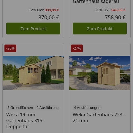
Gartenhaus sägerau
-12%
UVP
999,99 €
-20%
UVP
949,99 €
Rabatt in Prozent
Ursprünglicher Preis
Rab
Urs
870,00 €
758,90 €
Aktueller Preis
Akt
Zum Produkt
Zum Produkt
-20%
-27%
5 Grundflächen
2 Ausführungen
4 Ausführungen
Weka 19 mm
Weka Gartenhaus 223 -
Gartenhaus 316 -
21 mm
Doppeltür