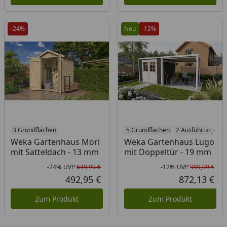
-24%
Neu
-12%
3 Grundflächen
5 Grundflächen
2 Ausführungen
Weka Gartenhaus Mori
Weka Gartenhaus Lugo
mit Satteldach - 13 mm
mit Doppeltür - 19 mm
-24%
UVP
649,99 €
-12%
UVP
999,99 €
Rabatt in Prozent
Ursprünglicher Preis
Rab
Urs
492,95 €
872,13 €
Aktueller Preis
Akt
Zum Produkt
Zum Produkt