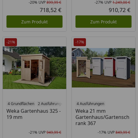
-20%
UVP
899,99 €
-27%
UVP
1.249,00 €
Rabatt in Prozent
Ursprünglicher Preis
Rab
Urs
718,52 €
910,72 €
Aktueller Preis
Akt
Zum Produkt
Zum Produkt
-21%
-17%
4 Grundflächen
2 Ausführungen
4 Ausführungen
Weka Gartenhaus 325 -
Weka 21 mm
19 mm
Gartenhaus/Gartensch
rank 367
-21%
UVP
949,99 €
-17%
UVP
849,99 €
Rabatt in Prozent
Ursprünglicher Preis
Rab
Urs