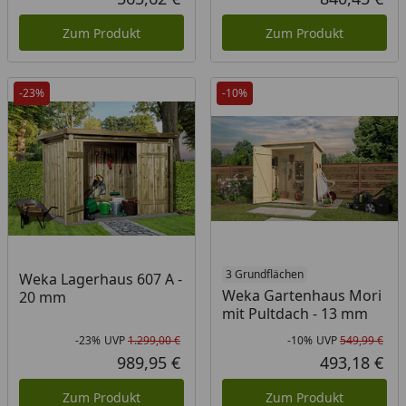
Aktueller Preis
Akt
Zum Produkt
Zum Produkt
-23%
-10%
3 Grundflächen
Weka Lagerhaus 607 A -
Weka Gartenhaus Mori
20 mm
mit Pultdach - 13 mm
-23%
UVP
1.299,00 €
-10%
UVP
549,99 €
Rabatt in Prozent
Ursprünglicher Preis
Rab
Urs
989,95 €
493,18 €
Aktueller Preis
Akt
Zum Produkt
Zum Produkt