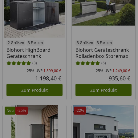
2 Größen
3 Farben
3 Größen
3 Farben
Biohort HighBoard
Biohort Geräteschrank
Geräteschrank
Rolladenbox Storemax
(3)
(6)
-25%
UVP
1.599,00 €
-25%
UVP
1.249,00 €
Rabatt in Prozent
Ursprünglicher Preis
Rab
Urs
1.198,40 €
935,60 €
Aktueller Preis
Akt
Zum Produkt
Zum Produkt
Neu
-25%
-22%