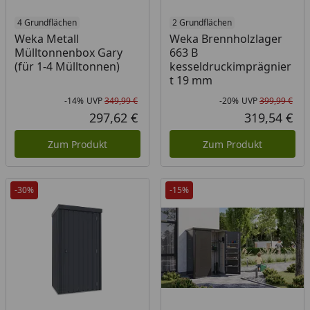
4 Grundflächen
2 Grundflächen
Weka Metall
Weka Brennholzlager
Mülltonnenbox Gary
663 B
(für 1-4 Mülltonnen)
kesseldruckimprägnier
t 19 mm
-14%
UVP
349,99 €
-20%
UVP
399,99 €
Rabatt in Prozent
Ursprünglicher Preis
Rab
Urs
297,62 €
319,54 €
Aktueller Preis
Akt
Zum Produkt
Zum Produkt
-30%
-15%