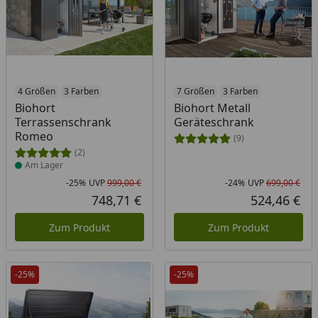
Produkt am Lager
4 Größen
3 Farben
7 Größen
3 Farben
Biohort
Biohort Metall
Terrassenschrank
Geräteschrank
Romeo
(9)
(2)
Am Lager
-25%
UVP
999,00 €
-24%
UVP
699,00 €
Rabatt in Prozent
Ursprünglicher Preis
Rab
Urs
748,71 €
524,46 €
Aktueller Preis
Akt
Zum Produkt
Zum Produkt
-25%
-25%