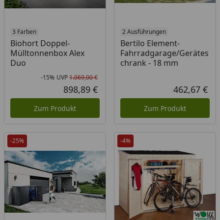
3 Farben
2 Ausführungen
Biohort Doppel-
Bertilo Element-
Mülltonnenbox Alex
Fahrradgarage/Gerätes
Duo
chrank - 18 mm
-15%
UVP
1.069,00 €
Rabatt in Prozent
Ursprünglicher Preis
898,89 €
462,67 €
Aktueller Preis
Akt
Zum Produkt
Zum Produkt
-25%
-4%