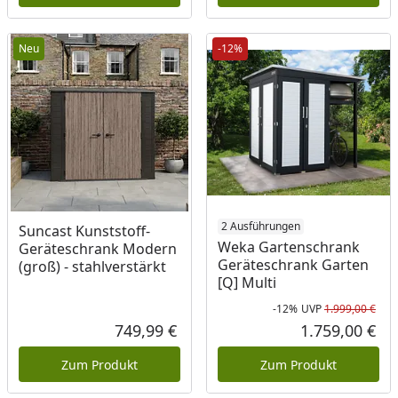
Neu
-12%
2 Ausführungen
Suncast Kunststoff-
Weka Gartenschrank
Geräteschrank Modern
Geräteschrank Garten
(groß) - stahlverstärkt
[Q] Multi
-12%
UVP
1.999,00 €
Rab
Urs
749,99 €
1.759,00 €
Aktueller Preis
Akt
Zum Produkt
Zum Produkt