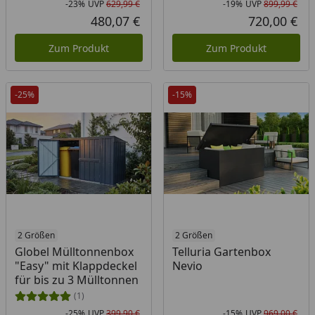
-23%
UVP
629,99 €
-19%
UVP
899,99 €
Rabatt in Prozent
Ursprünglicher Preis
Rab
Urs
480,07 €
720,00 €
Aktueller Preis
Akt
Zum Produkt
Zum Produkt
-25%
-15%
2 Größen
2 Größen
Globel Mülltonnenbox
Telluria Gartenbox
"Easy" mit Klappdeckel
Nevio
für bis zu 3 Mülltonnen
(1)
-25%
UVP
399,90 €
-15%
UVP
969,00 €