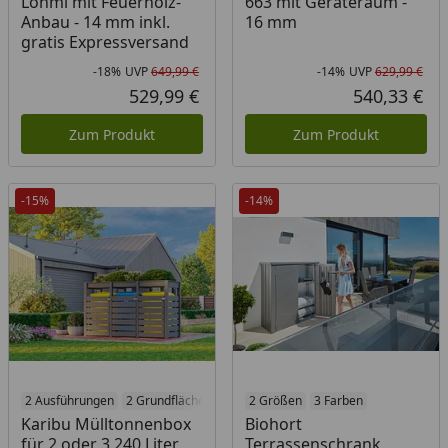
Lohmi mit Feuerholz-
663 mit Geräteraum -
Anbau - 14 mm inkl.
16 mm
gratis Expressversand
-18%
UVP
649,99 €
-14%
UVP
629,99 €
Rabatt in Prozent
Ursprünglicher Preis
Rab
Urs
529,99 €
540,33 €
Aktueller Preis
Akt
Zum Produkt
Zum Produkt
-15%
-14%
2 Ausführungen
2 Grundflächen
2 Größen
3 Farben
Karibu Mülltonnenbox
Biohort
für 2 oder 3 240 Liter
Terrassenschrank