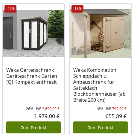
-26%
-18%
Weka Gartenschrank
Weka Kombination
Geräteschrank Garten
Schleppdach u.
[Q] Kompakt anthrazit
Anbauschrank für
Satteldach
Blockbohlenhäuser (ab
Breite 200 cm)
-26%
UVP
2.699,00 €
-18%
UVP
799,99 €
Rabatt in Prozent
Ursprünglicher Preis
Rab
Urs
1.979,00 €
655,89 €
Aktueller Preis
Akt
Zum Produkt
Zum Produkt