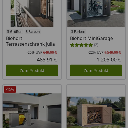
5 Größen
3 Farben
3 Farben
Biohort
Biohort MiniGarage
Terrassenschrank Julia
(2)
-25%
UVP
649,00 €
-22%
UVP
1.549,00 €
Rabatt in Prozent
Ursprünglicher Preis
Rab
Urs
485,91 €
1.205,00 €
Aktueller Preis
Akt
Zum Produkt
Zum Produkt
-15%