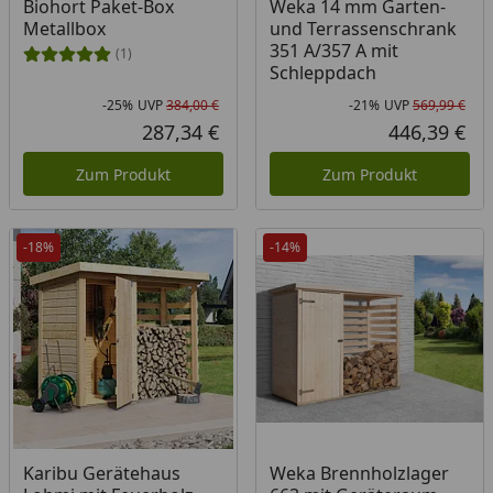
Biohort Paket-Box
Weka 14 mm Garten-
Metallbox
und Terrassenschrank
351 A/357 A mit
(1)
Schleppdach
-25%
UVP
384,00 €
-21%
UVP
569,99 €
Rabatt in Prozent
Ursprünglicher Preis
Rab
Urs
287,34 €
446,39 €
Aktueller Preis
Akt
Zum Produkt
Zum Produkt
-18%
-14%
Karibu Gerätehaus
Weka Brennholzlager