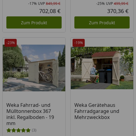
-17%
UVP
849,99 €
-25%
UVP
499,99 €
Rabatt in Prozent
Ursprünglicher Preis
Rab
Urs
702,08 €
370,36 €
Aktueller Preis
Akt
Zum Produkt
Zum Produkt
-23%
-19%
Weka Fahrrad- und
Weka Gerätehaus
Mülltonnenbox 367
Fahrradgarage und
inkl. Regalboden - 19
Mehrzweckbox
mm
(3)