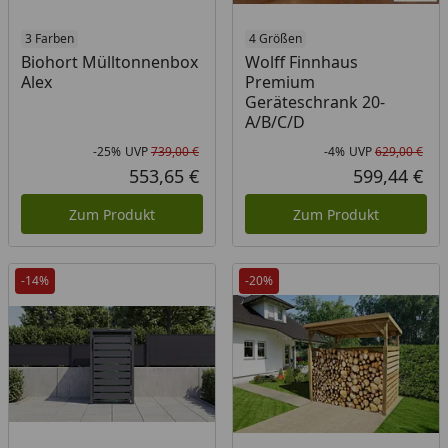
3 Farben
4 Größen
Biohort Mülltonnenbox
Wolff Finnhaus
Alex
Premium
Geräteschrank 20-
A/B/C/D
-25%
UVP
739,00 €
-4%
UVP
629,00 €
Rabatt in Prozent
Ursprünglicher Preis
Rab
Urs
553,65 €
599,44 €
Aktueller Preis
Akt
Zum Produkt
Zum Produkt
-14%
-20%