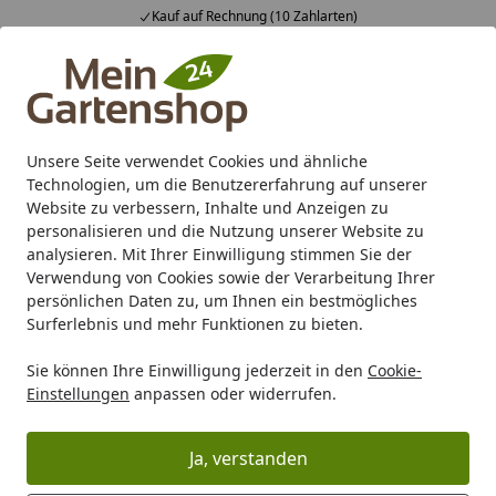
Fachberatung & individuelle Angebote
Alle Produkte
Mein Konto
Wunschl
Ein
4,83
/ 5
Suchen
Unsere Seite verwendet Cookies und ähnliche
Technologien, um die Benutzererfahrung auf unserer
Karibu Pools inkl. gratis Sandfilteranlage & Pool-
Website zu verbessern, Inhalte und Anzeigen zu
Starterset (Gesamtwert bis 468,99€)
personalisieren und die Nutzung unserer Website zu
analysieren. Mit Ihrer Einwilligung stimmen Sie der
Verwendung von Cookies sowie der Verarbeitung Ihrer
Gartenhaus
Gerätehaus
Geräteschrank
persönlichen Daten zu, um Ihnen ein bestmögliches
Startseite
Surferlebnis und mehr Funktionen zu bieten.
Geräteschrank
Praktischer Geräteschrank für beste
Sie können Ihre Einwilligung jederzeit in den
Cookie-
Einstellungen
anpassen oder widerrufen.
Stauraumlösungen in Ihrem Garten
Mit einem Geräteschrank bringen Sie Ordnung in Ihren
Ja, verstanden
Garten. Ein Geräteschrank bietet Ihnen beste