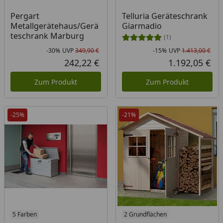
Pergart
Telluria Geräteschrank
Metallgerätehaus/Gerä
Giarmadio
teschrank Marburg
(1)
-30%
UVP
349,90 €
-15%
UVP
1.413,00 €
Rabatt in Prozent
Ursprünglicher Preis
Rab
Urs
242,22 €
1.192,05 €
Aktueller Preis
Akt
Zum Produkt
Zum Produkt
-25%
-21%
5 Farben
2 Grundflächen