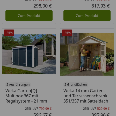
Rabatt in Prozent
Ursprünglicher Preis
Rab
Urs
298,00 €
817,93 €
Aktueller Preis
Akt
Zum Produkt
Zum Produkt
-25%
-25%
2 Ausführungen
2 Grundflächen
Weka Garten[Q]
Weka 14 mm Garten-
Multibox 367 mit
und Terrassenschrank
Regalsystem - 21 mm
351/357 mit Satteldach
-25%
UVP
799,99 €
-25%
UVP
529,99 €
Rabatt in Prozent
Ursprünglicher Preis
Rab
Urs
596,67 €
395,96 €