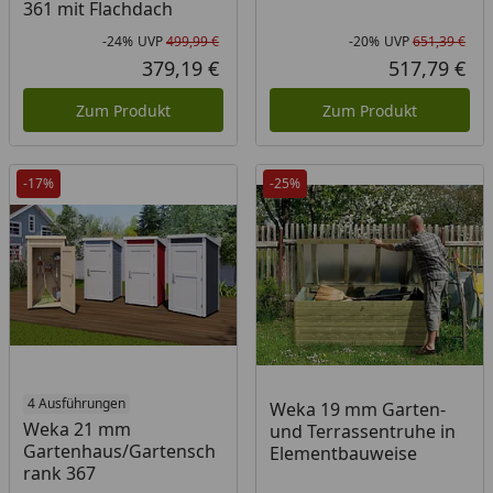
361 mit Flachdach
-24%
UVP
499,99 €
-20%
UVP
651,39 €
Rabatt in Prozent
Ursprünglicher Preis
Rab
Urs
379,19 €
517,79 €
Aktueller Preis
Akt
Zum Produkt
Zum Produkt
-17%
-25%
4 Ausführungen
Weka 19 mm Garten-
Weka 21 mm
und Terrassentruhe in
Gartenhaus/Gartensch
Elementbauweise
rank 367