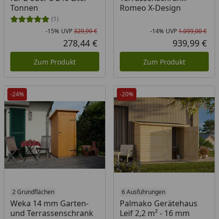
Tonnen
Romeo X-Design
(1)
-15%
UVP
329,99 €
-14%
UVP
1.099,00 €
Rabatt in Prozent
Ursprünglicher Preis
Rab
Urs
278,44 €
939,99 €
Aktueller Preis
Akt
Zum Produkt
Zum Produkt
-24%
-20%
2 Grundflächen
6 Ausführungen
Weka 14 mm Garten-
Palmako Gerätehaus
und Terrassenschrank
Leif 2,2 m² - 16 mm