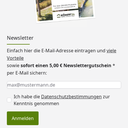
Newsletter
Einfach hier die E-Mail-Adresse eintragen und
viele
Vorteile
sowie
sofort einen 5,00 € Newslettergutschein
*
per E-Mail sichern:
Keine Eingabe erforderlich
Eingabe erforderlich
E-Mail *
Ich habe die
Datenschutzbestimmungen
zur
Kenntnis genommen
Anmelden