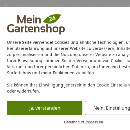
Hotline
07051 / 9 22 22
Kontakt
Mo-Fr. 8-16 Uhr
Kontakt
Eigene Montage-Teams
Unsere Seite verwendet Cookies und ähnliche Technologien, u
Gartenhaus
Gerätehaus
Gewächshaus
Carport/Garag
Benutzererfahrung auf unserer Website zu verbessern, Inhalt
zu personalisieren und die Nutzung unserer Website zu analys
Ihrer Einwilligung stimmen Sie der Verwendung von Cookies s
Marken
Sale %
Verarbeitung Ihrer persönlichen Daten zu, um Ihnen ein best
Surferlebnis und mehr Funktionen zu bieten.
Karibu Pools inkl. gra
Sie können Ihre Einwilligung jederzeit in den
Cookie-Einstellu
oder widerrufen.
Dein Traumpool im Sorglos-Paket: F
Ja, verstanden
Nein, Einstellun
Gartenhaus
Ferienhaus
Ferienhaus mit 2 Räumen
Startseite
Ferienhaus mit 2 Räumen
Datenschutz
Impressum