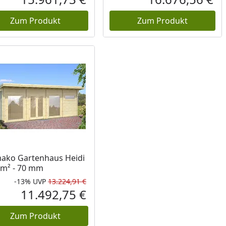
reis
Aktueller Preis
Akt
Zum Produkt
Zum Produkt
ako Gartenhaus Heidi
 m² - 70 mm
-13%
UVP
13.224,91 €
Prozent
cher Preis
Rabatt in Prozent
Ursprünglicher Preis
11.492,75 €
reis
Aktueller Preis
Zum Produkt