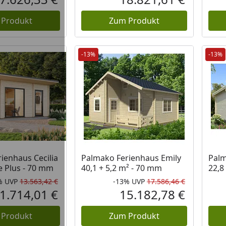
Aktueller Preis
Aktueller P
 Produkt
Zum Produkt
-13%
-13%
ienhaus Cecilia
Palmako Ferienhaus Emily
Palm
e Plus - 70 mm
40,1 + 5,2 m² - 70 mm
22,8
%
UVP
13.563,42 €
-13%
UVP
17.586,46 €
Rabatt in Prozent
Ursprünglicher Preis
Rabatt in 
Ursprüngli
1.714,01 €
15.182,78 €
Aktueller Preis
Aktueller P
 Produkt
Zum Produkt