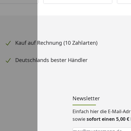
Kauf auf Rechnung (10 Zahlarten)
Deutschlands bester Händler
Newsletter
Einfach hier die E-Mail-A
sowie
sofort einen 5,00 
Keine Eingabe erforderlic
Eingabe erforderlich
E-Mail *