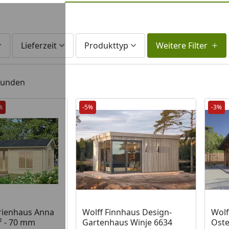
Lieferzeit
Produkttyp
Weitere Filter
efunden
%
-5%
-3%
rienhaus Anna
Wolff Finnhaus Design-
Wolf
m² - 70 mm
Gartenhaus Winje 6634
Oste