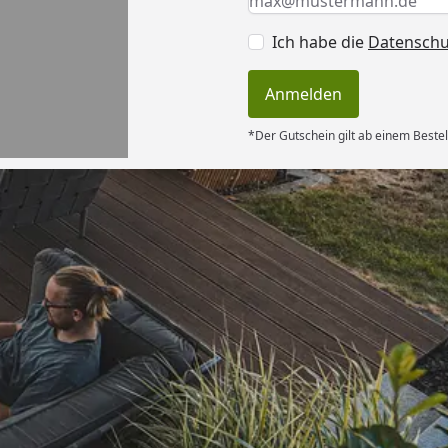
Ich habe die
Datensch
Anmelden
*Der Gutschein gilt ab einem Bestel
Versand
 schnelle und
cklung“
6
Akzeptierte Zahlungsa