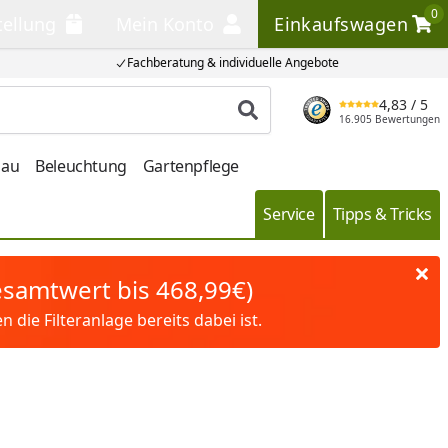
0
tellung
Mein Konto
Einkaufswagen
llung
Mein Konto
Einkaufswagen
Fachberatung & individuelle Angebote
4,83
/ 5
Produkt suchen
16.905 Bewertungen
bau
Beleuchtung
Gartenpflege
Service
Tipps & Tricks
Gesamtwert bis 468,99€)
die Filteranlage bereits dabei ist.