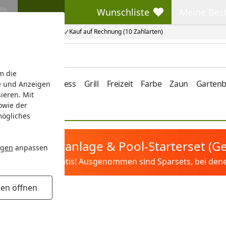
Wunschliste
Meine Bes
Wunschliste
Meine Beste
Kauf auf Rechnung (10 Zahlarten)
m die
e/Vordach
Wellness
Grill
Freizeit
Farbe
Zaun
Garten
e und Anzeigen
ieren. Mit
owie der
mögliches
tis Sandfilteranlage & Pool-Starterset (
ngen
anpassen
ilter&Pflege gratis! Ausgenommen sind Sparsets, bei denen 
gen öffnen