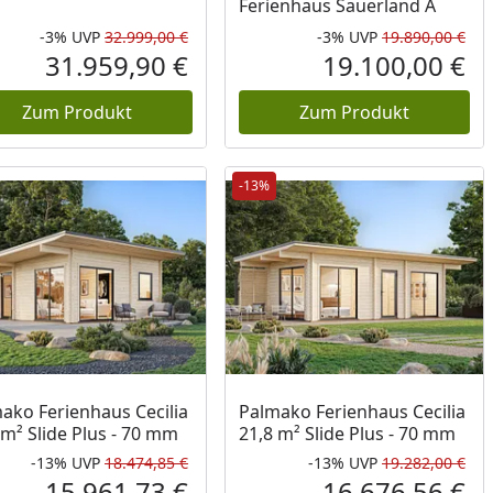
Ferienhaus Sauerland A
-3%
UVP
32.999,00 €
-3%
UVP
19.890,00 €
Prozent
cher Preis
Rabatt in Prozent
Ursprünglicher Preis
Rab
Urs
31.959,90 €
19.100,00 €
reis
Aktueller Preis
Akt
Zum Produkt
Zum Produkt
-13%
ako Ferienhaus Cecilia
Palmako Ferienhaus Cecilia
 m² Slide Plus - 70 mm
21,8 m² Slide Plus - 70 mm
-13%
UVP
18.474,85 €
-13%
UVP
19.282,00 €
Prozent
cher Preis
Rabatt in Prozent
Ursprünglicher Preis
Rab
Urs
15.961,73 €
16.676,56 €