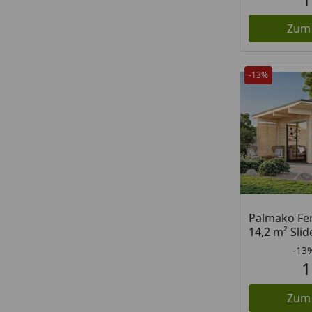
Zum
-13%
Palmako Fer
14,2 m² Slid
-13
1
Zum