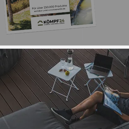
Trusted Shops
„Einwandfreie Ware,
gute Kaufabwi
4,83
/ 5
08.08.202
16.905 Bewertungen
Auszeichnungen