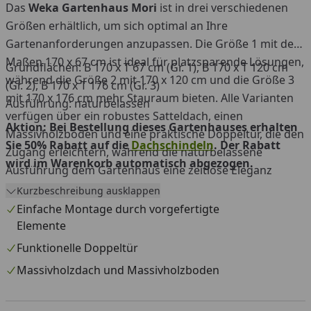
Das
Weka Gartenhaus Mori
ist in drei verschiedenen
Größen erhältlich, um sich optimal an Ihre
Gartenanforderungen anzupassen. Die Größe 1 mit den
Maßen 170 x 67 cm ist ideal für platzsparende Lösungen,
Grundflächen: B 170 x T 67 cm (Gr. 1), B 170 x T 120 cm
während die Größe 2 mit 170 x 120 cm und die Größe 3
(Gr. 2), B 170 x T 176 cm (Gr. 3)
mit 170 x 176 cm mehr Stauraum bieten. Alle Varianten
Ausführung: naturbelassen
verfügen über ein robustes Satteldach, einen
Aktion: Bei Bestellung dieses Gartenhauses erhalten
Massivholzboden und eine praktische Doppeltür, die den
Sie 50% Rabatt auf die
Dachschindeln
. Der Rabatt
Zugang erleichtern, während die naturbelassene
wird im Warenkorb automatisch abgezogen.
Ausführung dem Gartenhaus eine zeitlose Eleganz
verleiht. Das Gartenhaus ist Teil der vielfältigen
Weka
Kurzbeschreibung ausklappen
Mori Serie.
Einfache Montage durch vorgefertigte
Elemente
Funktionelle Doppeltür
Massivholzdach und Massivholzboden