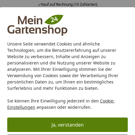
Kauf auf Rechnung (10 Zahlarten)
Alle Produkte
Mein Konto
Wunschl
Ein
4,83
/ 5
Suchen
Unsere Seite verwendet Cookies und ähnliche
Technologien, um die Benutzererfahrung auf unserer
Karibu Pools inkl. gratis Sandfilteranlage & Pool-
Website zu verbessern, Inhalte und Anzeigen zu
Starterset (Gesamtwert bis 468,99€)
personalisieren und die Nutzung unserer Website zu
analysieren. Mit Ihrer Einwilligung stimmen Sie der
Verwendung von Cookies sowie der Verarbeitung Ihrer
Gartenhaus
Günstige Gartenhäuser (unter 1000€)
Günst
persönlichen Daten zu, um Ihnen ein bestmögliches
Startseite
Surferlebnis und mehr Funktionen zu bieten.
Weka Gartenhaus Mori mit
Sie können Ihre Einwilligung jederzeit in den
Cookie-
Satteldach - 13 mm
Einstellungen
anpassen oder widerrufen.
Ja, verstanden