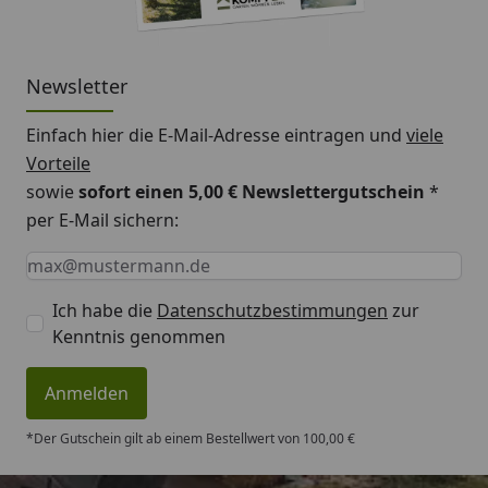
Schnittkanten behandelt. Nut- und Feder sowie alle
nach der Montage unzugänglichen Stellen werden
idealerweise während oder vor dem Aufbau
Newsletter
behandelt.
Einfach hier die E-Mail-Adresse eintragen und
viele
2. Mit Holzschutz-Lasur werden die Außenwände 2-
Vorteile
fach gestrichen.
sowie
sofort einen 5,00 € Newslettergutschein
*
3. Hartwachs-Öl (für Fußboden) und Klarwachs (für
per E-Mail sichern:
Wände, Fenster und Türen) werden im Innern
Keine Eingabe erforderlich
Eingabe erforderlich
E-Mail *
aufgetragen.
Ich habe die
Datenschutzbestimmungen
zur
Kenntnis genommen
Anmelden
*Der Gutschein gilt ab einem Bestellwert von 100,00 €