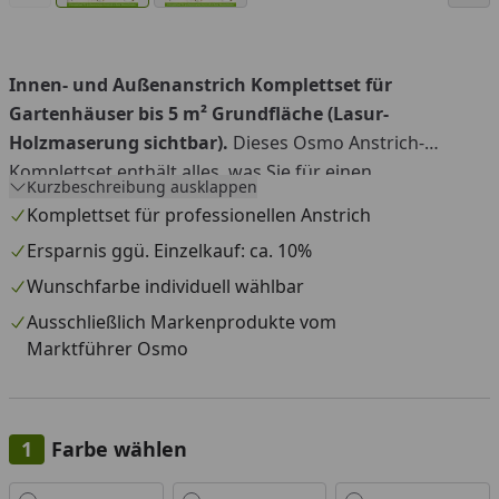
Innen- und Außenanstrich Komplettset für
Gartenhäuser bis 5 m² Grundfläche (Lasur-
Holzmaserung sichtbar).
Dieses Osmo Anstrich-
Komplettset enthält alles, was Sie für einen
Kurzbeschreibung ausklappen
professionellen Anstrich Ihres Gartenhauses (außen
Komplettset für professionellen Anstrich
Holzschutz Öl-Lasur in Wunschfarbe, innen farblos)
Ersparnis ggü. Einzelkauf: ca. 10%
benötigen: Holzschutz-Grundierung, 2-facher Lasur-
Wunschfarbe individuell wählbar
Endanstrich in Wunschfarbe, Fußboden Hartwachs-Öl,
Klarwachs für Innenwände und Fenster/Türen,
Ausschließlich Markenprodukte vom
Farbwanne inkl. Abstreifrillen, Einwegeinsätze (3 Stück),
Marktführer Osmo
Mikrofaserrolle (100 mm breit), Steckbügel,
Flächenstreicher (60 mm breit) und 1 Liter Pinselreiniger.
Ersparnis ggü. Einzelkauf: ca. 10%.
Farbe wählen
Alle anzeigen (7)