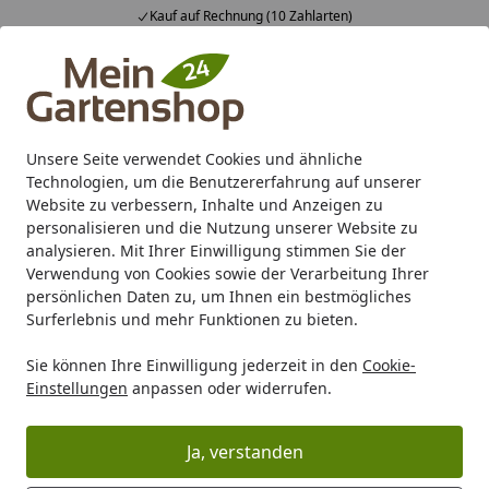
Kauf auf Rechnung (10 Zahlarten)
Alle Produkte
Mein Konto
Wunschl
Ein
4,83
/ 5
Suchen
Unsere Seite verwendet Cookies und ähnliche
Technologien, um die Benutzererfahrung auf unserer
Karibu Pools inkl. gratis Sandfilteranlage & Pool-
Website zu verbessern, Inhalte und Anzeigen zu
Starterset (Gesamtwert bis 468,99€)
personalisieren und die Nutzung unserer Website zu
analysieren. Mit Ihrer Einwilligung stimmen Sie der
Verwendung von Cookies sowie der Verarbeitung Ihrer
Gartenhaus
Zubehör für Gartenhäuser
Holzschutz / Las
persönlichen Daten zu, um Ihnen ein bestmögliches
Startseite
Surferlebnis und mehr Funktionen zu bieten.
Innen- und Außenanstrich
Sie können Ihre Einwilligung jederzeit in den
Cookie-
Komplettset für Gartenhäuser bis 5
Einstellungen
anpassen oder widerrufen.
m² Grundfläche (Lasur)
Ja, verstanden