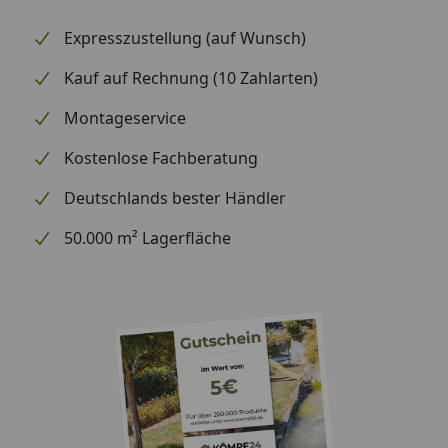
2 x Klarwachs 0,75 Liter für Innenwände und
Fenster/Türen (verhindert Verzug von
Expresszustellung (auf Wunsch)
Fenster/Türen, wasserabweisend, dringt
Kauf auf Rechnung (10 Zahlarten)
besonders tief ein, schützt vor Abrieb, Schmutz
und Feuchtigkeit)
Montageservice
1 x Farbwanne inkl. Abstreifrillen
Kostenlose Fachberatung
3 x Einwegeinsätze
Deutschlands bester Händler
1 x Mikrofaserrolle (100 mm breit)
1 x Steckbügel
50.000 m² Lagerfläche
1 x Flächenstreicher (60 mm breit)
1 x Pinselreiniger 1 Liter
Empfohlene Reihenfolge der Anstriche:
1. Mit Holzschutz-Grundierung werden Außenwände,
das Holz-Dach (außen), die Nuten & Federn sowie die